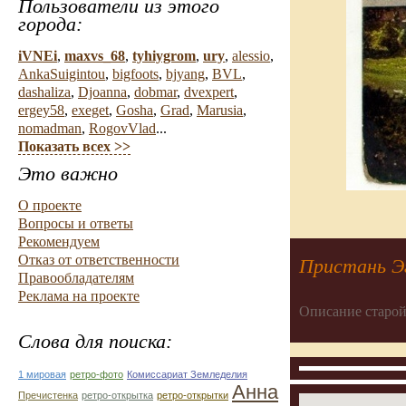
Пользователи из этого
города:
iVNEi
,
maxvs_68
,
tyhiygrom
,
ury
,
alessio
,
AnkaSuigintou
,
bigfoots
,
bjyang
,
BVL
,
dashaliza
,
Djoanna
,
dobmar
,
dvexpert
,
ergey58
,
exeget
,
Gosha
,
Grad
,
Marusia
,
nomadman
,
RogovVlad
...
Показать всех >>
Это важно
О проекте
Вопросы и ответы
Рекомендуем
Отказ от ответственности
Пристань Э
Правообладателям
Реклама на проекте
Описание старой
Слова для поиска:
1 мировая
ретро-фото
Комиссариат Земледелия
Анна
Пречистенка
ретро-открытка
ретро-открытки