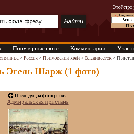
ЭтоРетро.
(!)
Подпишись
И у
о
Популярные фото
Комментарии
Участ
 страница
>
Россия
>
Приморский край
>
Владивосток
> Пристан
ь Эгель Шарж (1 фото)
Предыдущая фотография:
Адмиральская пристань