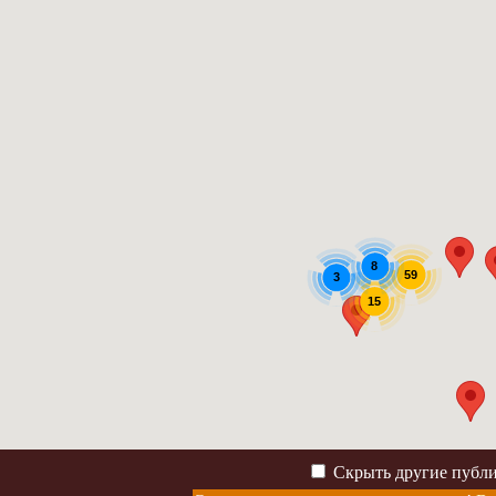
8
59
3
15
Скрыть другие публ