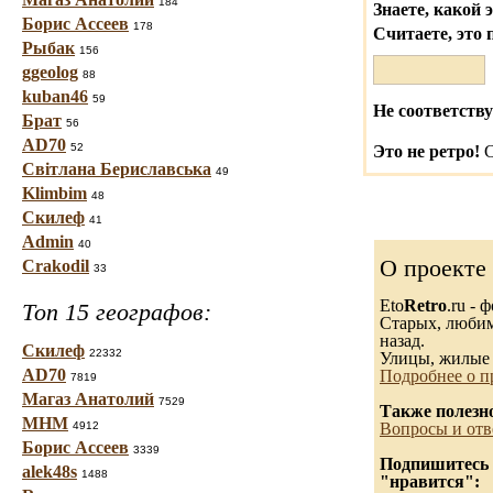
184
Знаете, какой 
Борис Ассеев
178
Считаете, это 
Рыбак
156
ggeolog
88
kuban46
59
Не соответству
Брат
56
AD70
52
Это не ретро!
С
Світлана Бериславська
49
Klimbim
48
Скилеф
41
Admin
40
О проекте
Crakodil
33
Eto
Retro
.ru -
Топ 15 географов:
Старых, любимы
назад.
Скилеф
22332
Улицы, жилые 
AD70
Подробнее о п
7819
Магаз Анатолий
7529
Также полезн
МНМ
4912
Вопросы и отв
Борис Ассеев
3339
Подпишитесь н
alek48s
1488
"нравится":