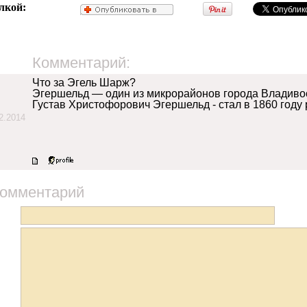
лкой:
Комментарий:
Что за Эгель Шарж?
Эгершельд — один из микрорайонов города Владивос
Густав Христофорович Эгершельд - стал в 1860 году
2.2014
комментарий