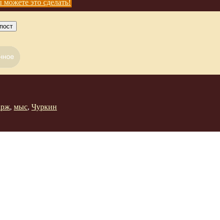
 можете это сделать!
пост
рж
,
мыс
,
Чуркин