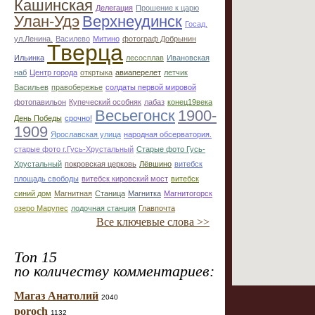
Кашинская
Делегация
Прошение к царю
Улан-Удэ
Верхнеудинск
Госад.
ул.Ленина.
Василево
Митино
фотограф Добрынин
Тверца
Ильинка
лесосплав
Ивановская
наб
Центр города
откртыка
авиаперелет
летчик
Васильев
правобережье
солдаты первой мировой
фотопавильон
Купеческий особняк
лабаз
конец19века
Весьегонск
1900-
День Победы
срочно!
1909
Ярославская улица
народная обсерватория.
старые фото г.Гусь-Хрустальный
Старые фото Гусь-
Хрустальный
покровская церковь
Лёвшино
витебск
площадь свободы
витебск кировский мост
витебск
синий дом
Магнитная
Станица
Магнитка
Магнитогорск
озеро Марупес
лодочная станция
Главпочта
Все ключевые слова >>
Топ 15
по количеству комментариев:
Магаз Анатолий
2040
poroch
1132