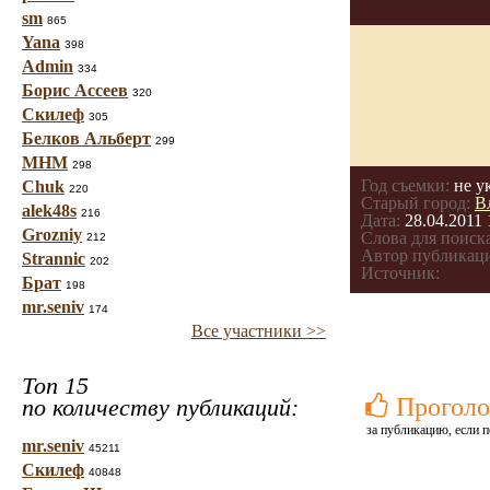
sm
865
Yana
398
Admin
334
Борис Ассеев
320
Скилеф
305
Белков Альберт
299
МНМ
298
Год съемки:
не у
Chuk
220
Старый город:
В
alek48s
216
Дата:
28.04.2011 
Grozniy
Слова для поиска
212
Автор публикац
Strannic
202
Источник:
Брат
198
mr.seniv
174
Все участники >>
Топ 15
Проголо
по количеству публикаций:
за публикацию, если п
mr.seniv
45211
Скилеф
40848