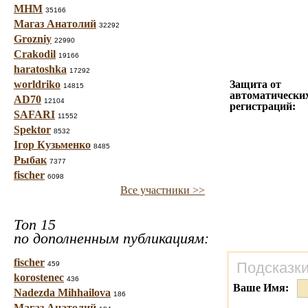
МНМ
35166
Магаз Анатолий
32292
Grozniy
22990
Crakodil
19166
haratoshka
17292
worldriko
Защита от
14815
автоматически
AD70
12104
регистраций:
SAFARI
11552
Spektor
8532
Ігор Кузьменко
8485
Рыбак
7377
fischer
6098
Все участники >>
Топ 15
по дополненным публикациям:
fischer
Подсказки
459
korostenec
436
Ваше Имя:
Nadezda Mihhailova
186
Магаз Анатолий