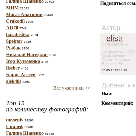
Галина Шаненко
32703
Поделиться ссы
МНМ
26542
Магаз Анатолий
25449
Crakodil
17967
Автор:
AD70
7743
haratoshka
7618
elistr
Spektor
7249
Пользователь
Рыбак
6790
На проекте с: 07.0
Николай Наседкин
5090
Комментарии: 11
Город: Находка
Ігор Кузьменко
4796
Возраст: 56
fischer
4401
06.05.2015 16:18
Борис Ассеев
3722
alek48s
3394
Добавить 
Все участники >>
Имя:
Топ 15
Комментарий:
по количеству фотографий:
mr.seniv
78260
Скилеф
56681
Галина Шаненко
51710