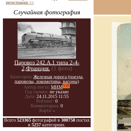
регистрации >>
Случайная фотография
Паровоз 242.А.1 типа 2-4-
2,Франция.
(1 фото)
Категория:
Железная дорога (поезда,
паровозы, локомотивы, вагоны)
VIP
Автор поста:
МНМ
Год съемки:
не указан
Дата:
24.11.2015 11:55
Рейтинг:
0
Комментарии:
0
Карта:
-
Всего
523365
фотографий в
300758
постах
в
5257
категориях.