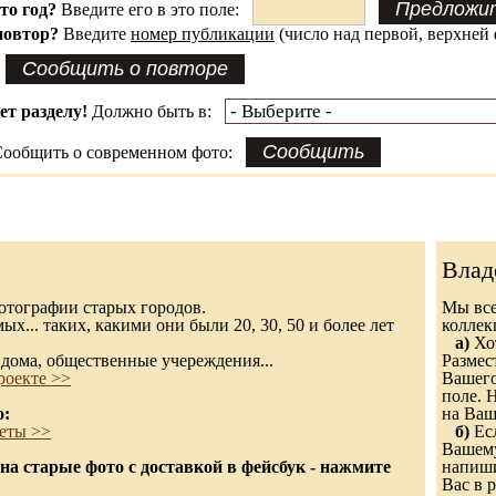
это год?
Введите его в это поле:
повтор?
Введите
номер публикации
(число над первой, верхней 
ет разделу!
Должно быть в:
ообщить о современном фото:
Влад
 фотографии старых городов.
Мы все
х... таких, какими они были 20, 30, 50 и более лет
колле
а)
Хот
дома, общественные учереждения...
Размес
роекте >>
Вашего
поле. 
о:
на Ваш
еты >>
б)
Есл
Вашему
а старые фото с доставкой в фейсбук - нажмите
напиши
Вас в р