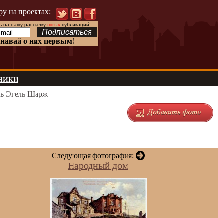
ру на проектах:
 на нашу рассылку
новых
публикаций!
знавай о них первым!
ники
ь Эгель Шарж
Следующая фотография:
Народный дом