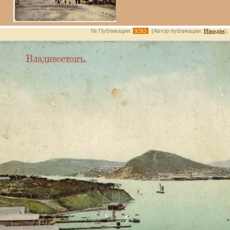
№ Публикации:
9265
(Автор публикации:
Нікодім
)