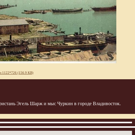
л 1122*726 (156.9 KB)
ристань Эгель Шарж и мыс Чуркин в городе Владивосток.