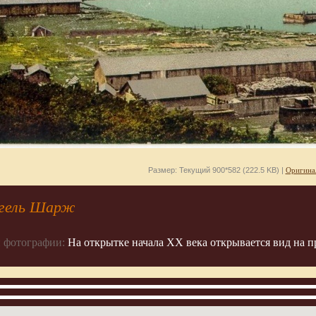
Размер: Текущий 900*582 (222.5 KB) |
Оригина
гель Шарж
 фотографии:
На открытке начала ХХ века открывается вид на п