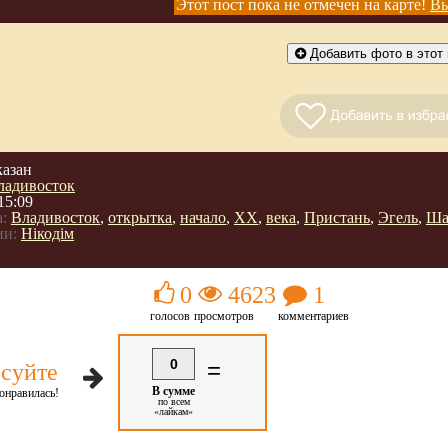
Этот пост пока не отмечен на карте!
Вы
Добавить фото в этот 
казан
ладивосток
15:09
:
Владивосток
,
открытка
,
начало
,
ХХ
,
века
,
Пристань
,
Эгель
,
Ша
ии:
Нікодім
0
4623
1
голосов
просмотров
комментариев
0
=
суйте
В сумме
онравилась!
по всем
«лайкам»