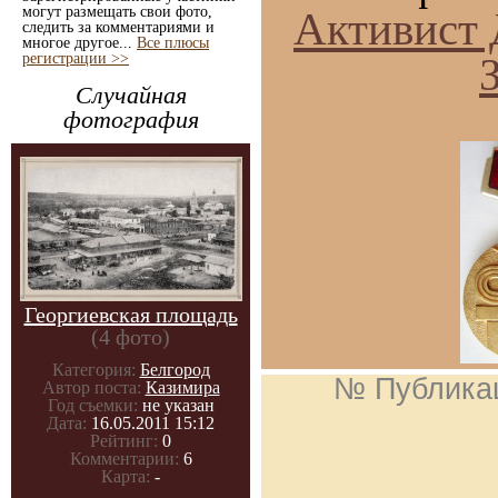
могут размещать свои фото,
Активист
следить за комментариями и
многое другое...
Все плюсы
регистрации >>
Случайная
фотография
Георгиевская площадь
(4 фото)
Категория:
Белгород
№ Публика
Автор поста:
Казимира
Год съемки:
не указан
Дата:
16.05.2011 15:12
Рейтинг:
0
Комментарии:
6
Карта:
-