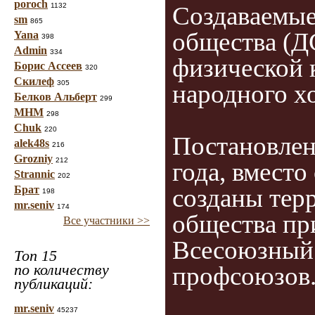
poroch
1132
Создаваемые
sm
865
общества (Д
Yana
398
Admin
334
физической 
Борис Ассеев
320
Скилеф
305
народного хо
Белков Альберт
299
МНМ
298
Chuk
220
Постановлен
alek48s
216
Grozniy
212
года, вмест
Strannic
202
Брат
созданы тер
198
mr.seniv
174
общества пр
Все участники >>
Всесоюзный 
Топ 15
по количеству
профсоюзов
публикаций:
mr.seniv
45237