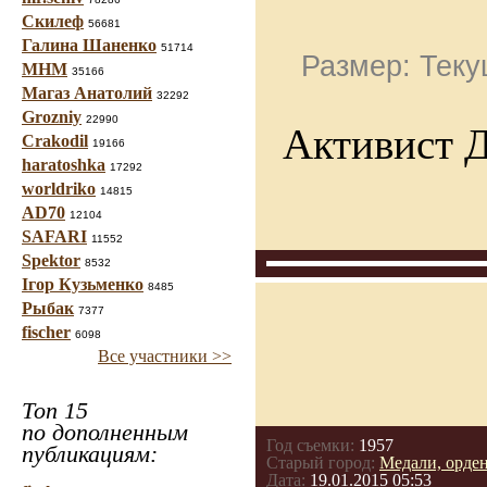
Скилеф
56681
Галина Шаненко
51714
Размер: Теку
МНМ
35166
Магаз Анатолий
32292
Grozniy
22990
Активист 
Crakodil
19166
haratoshka
17292
worldriko
14815
AD70
12104
SAFARI
11552
Spektor
8532
Ігор Кузьменко
8485
Рыбак
7377
fischer
6098
Все участники >>
Топ 15
по дополненным
Год съемки:
1957
публикациям:
Старый город:
Медали, орден
Дата:
19.01.2015 05:53