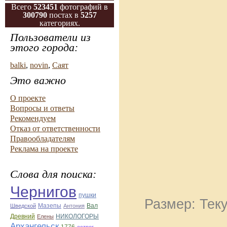
Всего
523451
фотографий в
300790
постах в
5257
категориях.
Пользователи из
этого города:
balki
,
novin
,
Саят
Это важно
О проекте
Вопросы и ответы
Рекомендуем
Отказ от ответственности
Правообладателям
Реклама на проекте
Слова для поиска:
Чернигов
пушки
Размер: Теку
Мазепы
Вал
Шведской
Антония
Древний
НИКОЛОГОРЫ
Елены
Архангельск