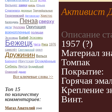
1776
острог
замки
Вильнюс
князь
Юрьев
Активист 
Стратилата
дворище
Триумфальные
Георгиевский
Автовокзал
Христос
Пенза
сверху
Календарь
Оккупация
дети
Чухлома
Описание ст
военопленные
полицаи
Бабий
Эсэсовец
Эсэсовцы
Бежецк
1957 (?)
1976
Чита
Рига
Материал зн
орел
самолёт
Светланской
Дружинин
Вельск
Томпак
Иркутская
Осуждённые
Барнаул
Сибирь
Якутск
Буддийский
Покрытие:
Онанский
дацан
Все ключевые слова >>
Горячая эма
Крепление з
Топ 15
по количеству
Винт.
комментариев:
Магаз Анатолий
2040