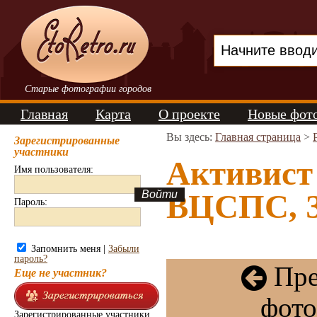
Старые фотографии городов
Главная
Карта
О проекте
Новые фот
Вы здесь:
Главная страница
>
Зарегистрированные
участники
Активист
Имя пользователя:
ВЦСПС, З
Пароль:
Запомнить меня |
Забыли
пароль?
Пре
Еще не участник?
фото
Зарегистрированные участники