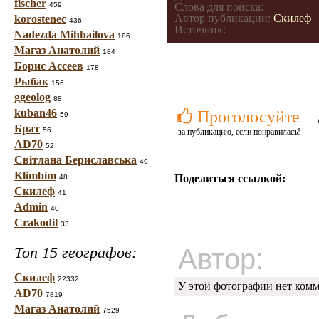
fischer
459
Слова для поиска:
Автор публикации:
Скилеф
korostenec
436
Источник:
Nadezda Mihhailova
186
Магаз Анатолий
184
Борис Ассеев
178
Рыбак
156
ggeolog
88
kuban46
Проголосуйте
59
Брат
56
за публикацию, если понравилась!
AD70
52
Світлана Бериславська
49
Klimbim
Поделиться ссылкой:
48
Скилеф
41
Admin
40
Crakodil
33
Автор:
Топ 15 географов:
Скилеф
22332
У этой фотографии нет комм
AD70
7819
Магаз Анатолий
7529