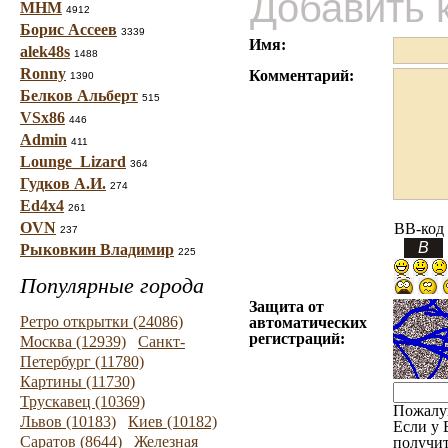
Добавить 
МНМ
4912
Борис Ассеев
3339
Имя:
alek48s
1488
Ronny
Комментарий:
1390
Белков Альберт
515
VSx86
446
Admin
411
Lounge_Lizard
364
Гудков А.И.
274
Ed4x4
261
OVN
BB-код
237
Рыковкин Владимир
225
Популярные города
Защита от
Ретро открытки (24086)
автоматических
регистраций:
Москва (12939)
Санкт-
Петербург (11780)
Картины (11730)
Трускавец (10369)
Пожалу
Львов (10183)
Киев (10182)
Если у 
Саратов (8644)
Железная
получит