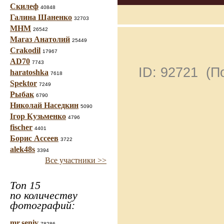
Скилеф
40848
Галина Шаненко
32703
МНМ
26542
Магаз Анатолий
25449
Crakodil
17967
AD70
7743
ID: 92721 (
haratoshka
7618
Spektor
7249
Рыбак
6790
Николай Наседкин
5090
Ігор Кузьменко
4796
fischer
4401
Борис Ассеев
3722
alek48s
3394
Все участники >>
Топ 15
по количеству
фотографий:
mr.seniv
78286