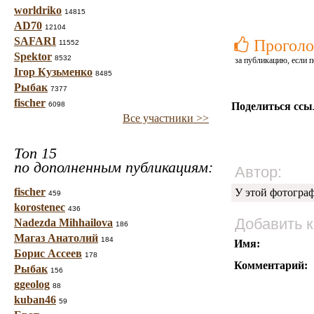
worldriko
14815
AD70
12104
SAFARI
Проголо
11552
Spektor
8532
за публикацию, если п
Ігор Кузьменко
8485
Рыбак
7377
fischer
6098
Поделиться ссы
Все участники >>
Топ 15
по дополненным публикациям:
Автор:
fischer
У этой фотогра
459
korostenec
436
Добавить 
Nadezda Mihhailova
186
Магаз Анатолий
184
Имя:
Борис Ассеев
178
Комментарий:
Рыбак
156
ggeolog
88
kuban46
59