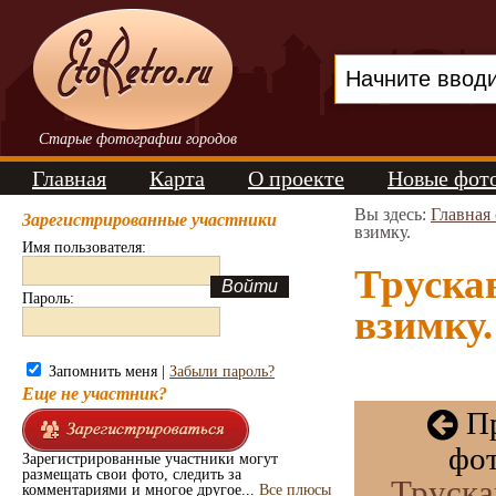
Старые фотографии городов
Главная
Карта
О проекте
Новые фот
Вы здесь:
Главная
Зарегистрированные участники
взимку.
Имя пользователя:
Труска
Пароль:
взимку.
Запомнить меня |
Забыли пароль?
Еще не участник?
Пр
фо
Зарегистрированные участники могут
размещать свои фото, следить за
Труска
комментариями и многое другое...
Все плюсы