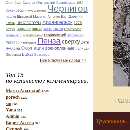
Оренбург
Саратов
Ольгинский
Сергиевское
1680
Чернигов
Кохановский
мусульмане
Мазепы
Вал
Древний
пушки
Шведской
Антония
Архангельск
НИКОЛОГОРЫ
1776
Елены
замки
острог
Вильнюс
князь
Юрьев
Стратилата
дворище
Триумфальные
Георгиевский
Автовокзал
Пенза
сверху
Христос
Календарь
дети
Оккупация
военопленные
Чухлома
полицаи
Бабий
Эсэсовец
Эсэсовцы
Все ключевые слова >>
Топ 15
по количеству комментариев:
Магаз Анатолий
2040
poroch
1132
Разме
sm
865
Yana
398
Admin
334
Трускавець.
Борис Ассеев
320
Скилеф
305