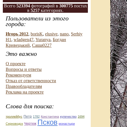
Всего
523394
фотографий в
300775
постах
в
5257
категориях.
Пользователи из этого
города:
Игорь 2012
,
borisK
,
elusive
,
nano
,
Serhiy
H1
,
wladgen47
,
Yuranya
,
Богдан
Кривецький
,
Саша0227
Это важно
О проекте
Вопросы и ответы
Рекомендуем
Отказ от ответственности
Правообладателям
Реклама на проекте
Слова для поиска:
троллейбус
Петр
1782
Константина
купечество
1694
Псков
Чертеж
Серноводск
монастыри