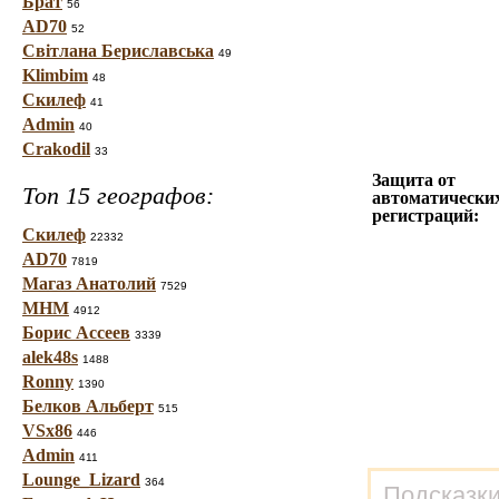
Брат
56
AD70
52
Світлана Бериславська
49
Klimbim
48
Скилеф
41
Admin
40
Crakodil
33
Защита от
Топ 15 географов:
автоматически
регистраций:
Скилеф
22332
AD70
7819
Магаз Анатолий
7529
МНМ
4912
Борис Ассеев
3339
alek48s
1488
Ronny
1390
Белков Альберт
515
VSx86
446
Admin
411
Lounge_Lizard
364
Подсказки