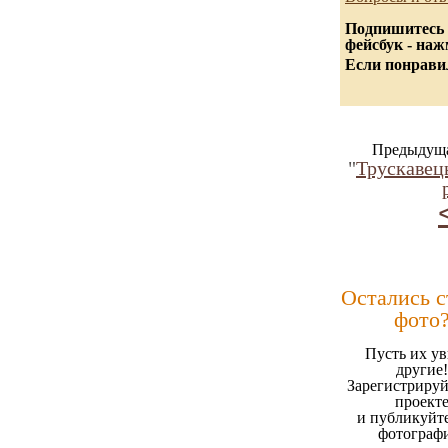
Подпишитесь 
фейсбук - на
Если понравил
Предыдуща
"
Трускавець
Остались 
фото
Пусть их ув
другие!
Зарегистрируй
проект
и публикуйт
фотограф