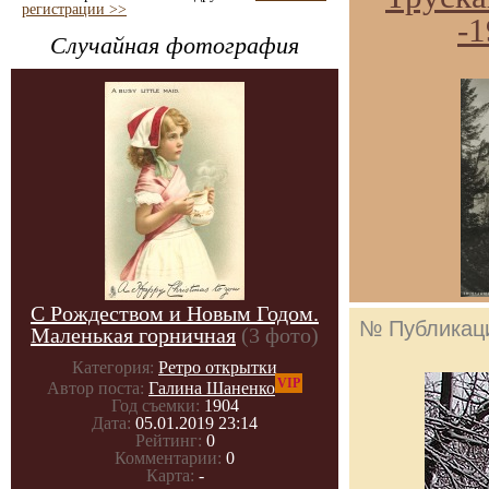
регистрации >>
-1
Случайная фотография
С Рождеством и Новым Годом.
№ Публикац
Маленькая горничная
(3 фото)
Категория:
Ретро открытки
VIP
Автор поста:
Галина Шаненко
Год съемки:
1904
Дата:
05.01.2019 23:14
Рейтинг:
0
Комментарии:
0
Карта:
-