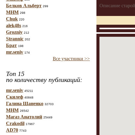
Описание старой
Белков Альберт
299
МНМ
298
Chuk
220
alek48s
216
Grozniy
212
Strannic
202
Брат
198
mr.seniv
174
Все участники >>
Топ 15
по количеству публикаций:
mr.seniv
45211
Скилеф
40848
Галина Шаненко
32703
МНМ
26542
Магаз Анатолий
25449
Crakodil
17967
AD70
7743