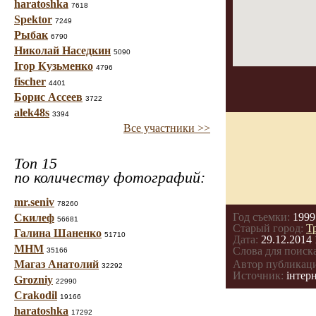
haratoshka
7618
Spektor
7249
Рыбак
6790
Николай Наседкин
5090
Ігор Кузьменко
4796
fischer
4401
Борис Ассеев
3722
alek48s
3394
Все участники >>
Топ 15
по количеству фотографий:
mr.seniv
78260
Год съемки:
1999
Скилеф
56681
Старый город:
Т
Галина Шаненко
51710
Дата:
29.12.2014 
МНМ
Слова для поиска
35166
Магаз Анатолий
Автор публикац
32292
Источник:
інтерн
Grozniy
22990
Crakodil
19166
haratoshka
17292