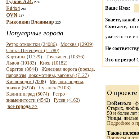
Гудков А.И.
274
Ваше Имя:
Ed4x4
261
OVN
237
Знаете, какой 
Рыковкин Владимир
225
Считаете, это 
Популярные города
уже есть эти и
Ретро открытки (24086)
Москва (12939)
Не соответству
Санкт-Петербург (11780)
Картины (11729)
Трускавец (10356)
Это не ретро!
С
Львов (10183)
Киев (10182)
Саратов (8644)
Железная дорога (поезда,
паровозы, локомотивы, вагоны) (7127)
Кисловодск (7008)
Медали, ордена,
значки (6274)
Луганск (5103)
О проекте
Калининград (5074)
Ретро
знаменитости (4542)
Гусев (4162)
Eto
Retro
.ru -
все города >>
Старых, любимы
50 и более лет 
Улицы, жилые 
Подробнее о п
Также полезн
Вопросы и отв