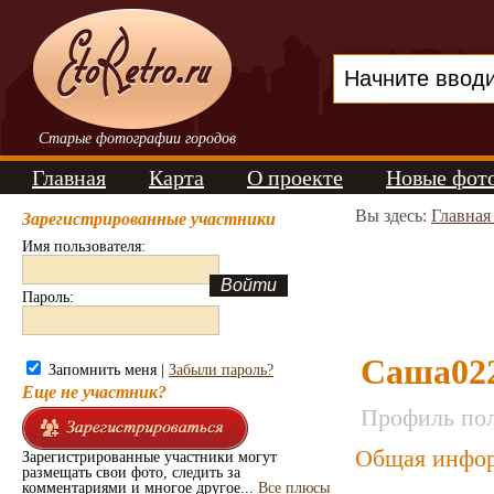
Старые фотографии городов
Главная
Карта
О проекте
Новые фот
Вы здесь:
Главная
Зарегистрированные участники
Имя пользователя:
Пароль:
Саша02
Запомнить меня |
Забыли пароль?
Еще не участник?
Профиль пол
Общая инфор
Зарегистрированные участники могут
размещать свои фото, следить за
комментариями и многое другое...
Все плюсы