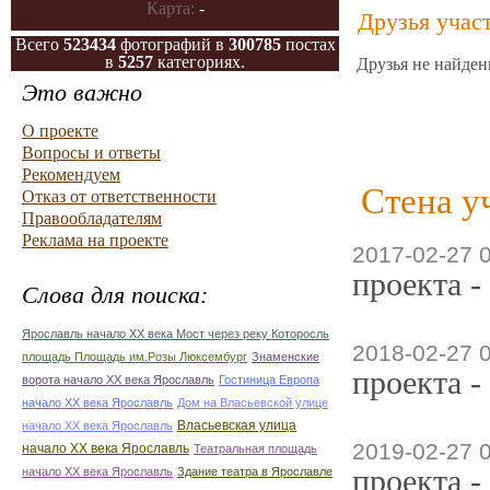
Карта:
-
Друзья учас
Всего
523434
фотографий в
300785
постах
в
5257
категориях.
Друзья не найден
Это важно
О проекте
Вопросы и ответы
Рекомендуем
Стена у
Отказ от ответственности
Правообладателям
Реклама на проекте
2017-02-27 
проекта -
Слова для поиска:
Ярославль начало ХХ века Мост через реку Которосль
2018-02-27 
площадь Площадь им.Розы Люксембург
Знаменские
проекта -
ворота начало ХХ века Ярославль
Гостиница Европа
начало ХХ века Ярославль
Дом на Власьевской улице
Власьевская улица
начало ХХ века Ярославль
2019-02-27 
начало ХХ века Ярославль
Театральная площадь
проекта -
начало ХХ века Ярославль
Здание театра в Ярославле