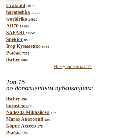
Crakodil
19166
haratoshka
17292
worldriko
14815
AD70
12104
SAFARI
11552
Spektor
8532
Ігор Кузьменко
8485
Рыбак
7377
fischer
6098
Все участники >>
Топ 15
по дополненным публикациям:
fischer
459
korostenec
436
Nadezda Mihhailova
186
Магаз Анатолий
184
Борис Ассеев
178
Рыбак
156