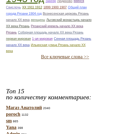
Минск
Зингер
Людиново
Свислочь
XX 1911 1912
1899 1900 1907
Общий план
города Рязани 1904 год
Вознесенская церковь Рязань
начало ХХ века
женщины
Льговский монастырь начало
ХХ века Рязань
Рязанский кремль начало ХХ века
Рязань
Соборная площадь начало ХХ века Рязань
первая мировая
1-ая мировая
Сенная площадь Рязань
начало ХХ века
Ильинская улица Рязань начало ХХ
века
Все ключевые слова >>
Топ 15
по количеству комментариев:
Магаз Анатолий
2040
poroch
1132
sm
865
Yana
398
Admin