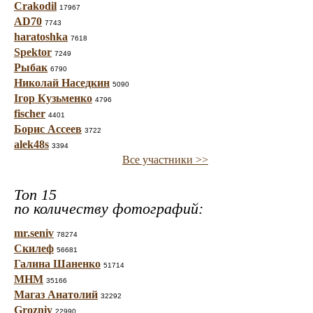
Crakodil
17967
AD70
7743
haratoshka
7618
Spektor
7249
Рыбак
6790
Николай Наседкин
5090
Ігор Кузьменко
4796
fischer
4401
Борис Ассеев
3722
alek48s
3394
Все участники >>
Топ 15
по количеству фотографий:
mr.seniv
78274
Скилеф
56681
Галина Шаненко
51714
МНМ
35166
Магаз Анатолий
32292
Grozniy
22990