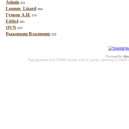
Admin
411
Lounge_Lizard
364
Гудков А.И.
274
Ed4x4
261
OVN
237
Рыковкин Владимир
225
Powered by
4im
Page generated in 0.378688 seconds with 31 queries, spending 0.15300