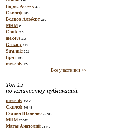
334
Борис Ассеев
320
Скилеф
305
Белков Альберт
299
МНМ
298
Chuk
220
alek48s
216
Grozniy
212
Strannic
202
Брат
198
mr.seniv
174
Все участники >>
Топ 15
по количеству публикаций:
mr.seniv
45225
Скилеф
40848
Галина Шаненко
32703
МНМ
26542
Магаз Анатолий
25449