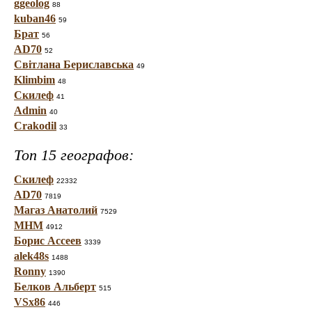
ggeolog
88
kuban46
59
Брат
56
AD70
52
Світлана Бериславська
49
Klimbim
48
Скилеф
41
Admin
40
Crakodil
33
Топ 15 географов:
Скилеф
22332
AD70
7819
Магаз Анатолий
7529
МНМ
4912
Борис Ассеев
3339
alek48s
1488
Ronny
1390
Белков Альберт
515
VSx86
446