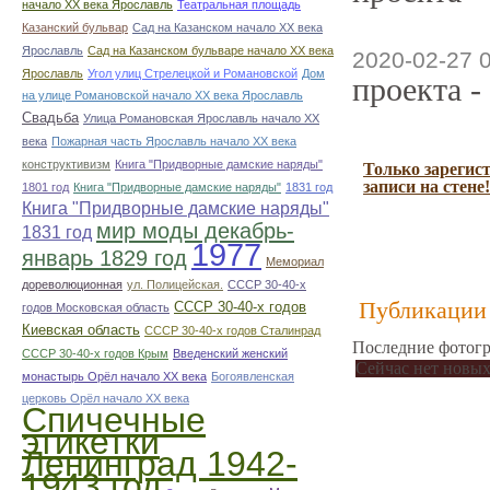
начало ХХ века Ярославль
Театральная площадь
Казанский бульвар
Сад на Казанском начало ХХ века
Ярославль
Сад на Казанском бульваре начало ХХ века
2020-02-27 
Ярославль
Угол улиц Стрелецкой и Романовской
Дом
проекта -
на улице Романовской начало ХХ века Ярославль
Свадьба
Улица Романовская Ярославль начало ХХ
века
Пожарная часть Ярославль начало ХХ века
конструктивизм
Книга "Придворные дамские наряды"
Только зарегис
записи на стене!
1801 год
Книга "Придворные дамские наряды"
1831 год
Книга "Придворные дамские наряды"
мир моды декабрь-
1831 год
1977
январь 1829 год
Мемориал
дореволюционная
ул. Полицейская.
СССР 30-40-х
Публикации 
СССР 30-40-х годов
годов Московская область
Киевская область
СССР 30-40-х годов Сталинрад
Последние фотогр
СССР 30-40-х годов Крым
Введенский женский
Сейчас нет новых
монастырь Орёл начало ХХ века
Богоявленская
церковь Орёл начало ХХ века
Спичечные
этикетки
Ленинград 1942-
1943 год