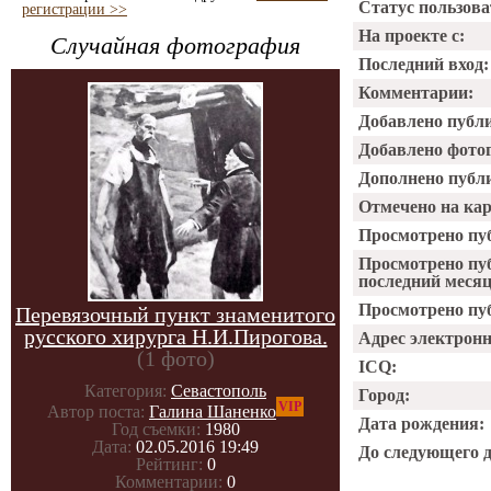
Статус пользова
регистрации >>
На проекте с:
Случайная фотография
Последний вход:
Комментарии:
Добавлено публ
Добавлено фото
Дополнено публ
Отмечено на ка
Просмотрено пу
Просмотрено пу
последний месяц
Просмотрено пуб
Перевязочный пункт знаменитого
русского хирурга Н.И.Пирогова.
Адрес электрон
(1 фото)
ICQ:
Категория:
Севастополь
Город:
VIP
Автор поста:
Галина Шаненко
Дата рождения:
Год съемки:
1980
Дата:
02.05.2016 19:49
До следующего 
Рейтинг:
0
Комментарии:
0