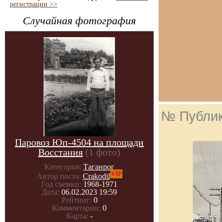
регистрации >>
Случайная фотография
№ Публи
Паровоз Юп-4504 на площади
Восстания
(1 фото)
Категория:
Таганрог
VIP
Автор поста:
Crakodil
Год съемки:
1968-1971
Дата:
06.02.2023 19:59
Рейтинг:
0
Комментарии:
0
Карта:
-