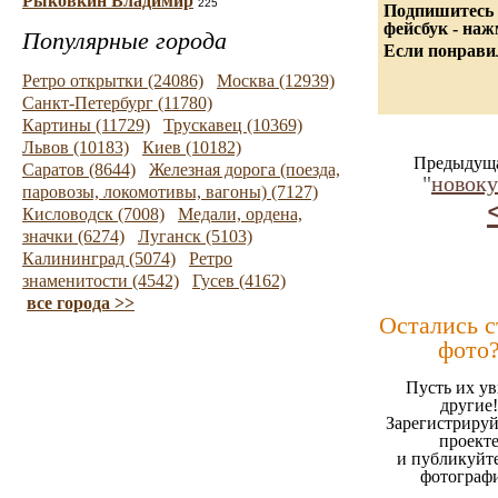
Рыковкин Владимир
225
Подпишитесь 
фейсбук - на
Популярные города
Если понравил
Ретро открытки (24086)
Москва (12939)
Санкт-Петербург (11780)
Картины (11729)
Трускавец (10369)
Львов (10183)
Киев (10182)
Предыдуща
Саратов (8644)
Железная дорога (поезда,
"
новок
паровозы, локомотивы, вагоны) (7127)
Кисловодск (7008)
Медали, ордена,
значки (6274)
Луганск (5103)
Калининград (5074)
Ретро
знаменитости (4542)
Гусев (4162)
все города >>
Остались 
фото
Пусть их ув
другие!
Зарегистрируй
проект
и публикуйт
фотограф