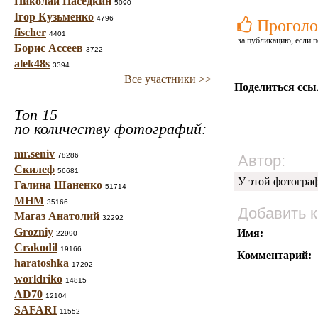
Николай Наседкин
5090
Ігор Кузьменко
4796
Проголо
fischer
4401
за публикацию, если п
Борис Ассеев
3722
alek48s
3394
Все участники >>
Поделиться ссы
Топ 15
по количеству фотографий:
mr.seniv
78286
Автор:
Скилеф
56681
У этой фотогра
Галина Шаненко
51714
МНМ
35166
Добавить 
Магаз Анатолий
32292
Grozniy
Имя:
22990
Crakodil
19166
Комментарий:
haratoshka
17292
worldriko
14815
AD70
12104
SAFARI
11552