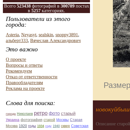
Всего
523438
фотографий в
300789
постах
в
5257
категориях.
Пользователи из этого
города:
Asteria
,
Neyasyt
,
sealskin
,
snoppy3891
,
альберт333
,
Вячеслав Александрович
Это важно
О проекте
Вопросы и ответы
Рекомендуем
Отказ от ответственности
Правообладателям
Размер
Реклама на проекте
Слова для поиска:
новокуйбыш
ретро
фото
старый
Николаев
города
фотография
Украина
Старая
старой
Москвы
Описание старой
Москва
1920
годы
сквер
1934
году
1940
Советская