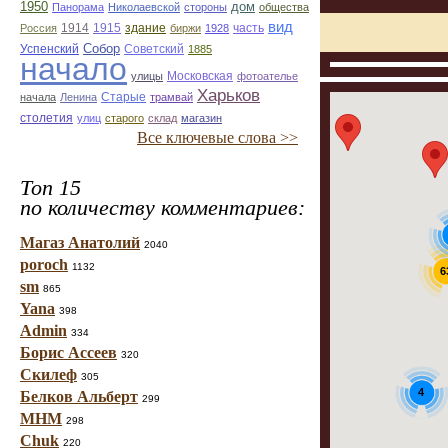
1950
дом
Панорама
Николаевской
стороны
общества
вид
1914
1915
здание
Россия
биржи
1928
часть
Собор
Успенский
Советский
1885
начало
улицы
Московская
фотоателье
Харьков
Старые
начала
Ленина
трамвай
столетия
улиц
старого
склад
магазин
Все ключевые слова >>
Топ 15
по количеству комментариев:
Магаз Анатолий
2040
poroch
1132
6
sm
865
Yana
398
Admin
334
Борис Ассеев
320
Скилеф
305
4
Белков Альберт
299
МНМ
298
Chuk
220