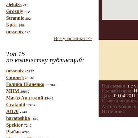
alek48s
216
Grozniy
212
Strannic
202
Брат
198
mr.seniv
174
Все участники >>
Топ 15
по количеству публикаций:
mr.seniv
45237
Скилеф
40848
Галина Шаненко
32703
Год съемки:
не у
Старый город:
Н
МНМ
26542
Дата:
09.04.2011 
Магаз Анатолий
25449
Слова для поиска
Crakodil
17967
Автор публикац
AD70
Источник:
7743
haratoshka
7618
Spektor
7249
Рыбак
6790