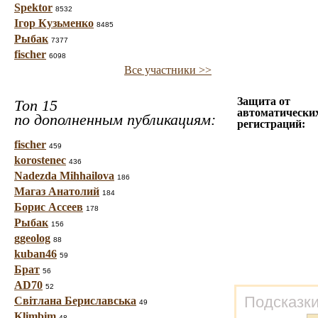
Spektor
8532
Ігор Кузьменко
8485
Рыбак
7377
fischer
6098
Все участники >>
Защита от
Топ 15
автоматически
по дополненным публикациям:
регистраций:
fischer
459
korostenec
436
Nadezda Mihhailova
186
Магаз Анатолий
184
Борис Ассеев
178
Рыбак
156
ggeolog
88
kuban46
59
Брат
56
AD70
52
Подсказки
Світлана Бериславська
49
Klimbim
48