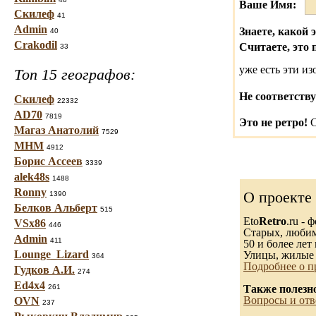
Ваше Имя:
Скилеф
41
Admin
Знаете, какой 
40
Crakodil
Считаете, это 
33
уже есть эти и
Топ 15 географов:
Не соответству
Скилеф
22332
AD70
7819
Это не ретро!
С
Магаз Анатолий
7529
МНМ
4912
Борис Ассеев
3339
alek48s
1488
Ronny
О проекте
1390
Белков Альберт
515
Eto
Retro
.ru -
VSx86
446
Старых, любимы
Admin
411
50 и более лет 
Lounge_Lizard
Улицы, жилые 
364
Подробнее о п
Гудков А.И.
274
Ed4x4
261
Также полезн
Вопросы и отв
OVN
237