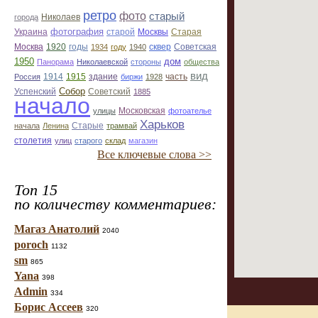
ретро
фото
старый
Николаев
города
фотография
Украина
Старая
старой
Москвы
Москва
1920
годы
сквер
1934
году
1940
Советская
1950
дом
Панорама
Николаевской
стороны
общества
вид
1914
1915
здание
Россия
биржи
1928
часть
Собор
Успенский
Советский
1885
начало
улицы
Московская
фотоателье
Харьков
Старые
начала
Ленина
трамвай
столетия
улиц
старого
склад
магазин
Все ключевые слова >>
Топ 15
по количеству комментариев:
Магаз Анатолий
2040
poroch
1132
sm
865
Yana
398
Admin
334
Борис Ассеев
320