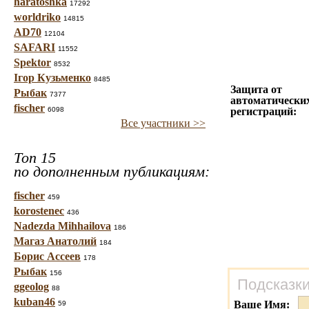
haratoshka
17292
worldriko
14815
AD70
12104
SAFARI
11552
Spektor
8532
Ігор Кузьменко
8485
Защита от
Рыбак
7377
автоматически
fischer
6098
регистраций:
Все участники >>
Топ 15
по дополненным публикациям:
fischer
459
korostenec
436
Nadezda Mihhailova
186
Магаз Анатолий
184
Борис Ассеев
178
Рыбак
156
Подсказки
ggeolog
88
kuban46
Ваше Имя:
59