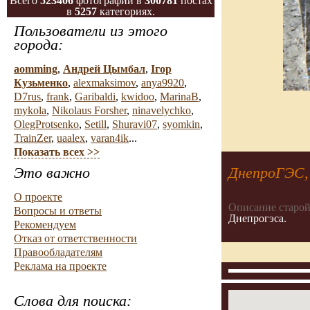
Всего
523406
фотографий в
300781
постах
в
5257
категориях.
Пользователи из этого
города:
aomming
,
Андрей Цымбал
,
Ігор
Кузьменко
,
alexmaksimov
,
anya9920
,
D7rus
,
frank
,
Garibaldi
,
kwidoo
,
MarinaB
,
mykola
,
Nikolaus Forsher
,
ninavelychko
,
OlegProtsenko
,
Setill
,
Shuravi07
,
syomkin
,
TrainZer
,
uaalex
,
varan4ik
...
Показать всех >>
Это важно
ДнепроГЭС,
О проекте
Описание старой
Вопросы и ответы
Днепрогэса.
Рекомендуем
Отказ от ответственности
Правообладателям
Реклама на проекте
Слова для поиска: