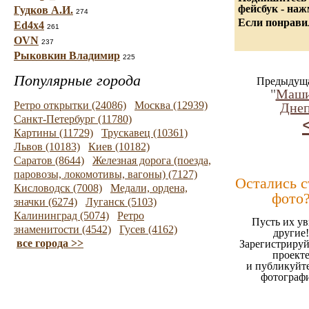
фейсбук - на
Гудков А.И.
274
Если понравил
Ed4x4
261
OVN
237
Рыковкин Владимир
225
Популярные города
Предыдуща
"
Маши
Ретро открытки (24086)
Москва (12939)
Дне
Санкт-Петербург (11780)
Картины (11729)
Трускавец (10361)
Львов (10183)
Киев (10182)
Саратов (8644)
Железная дорога (поезда,
паровозы, локомотивы, вагоны) (7127)
Остались 
Кисловодск (7008)
Медали, ордена,
фото
значки (6274)
Луганск (5103)
Калининград (5074)
Ретро
Пусть их ув
знаменитости (4542)
Гусев (4162)
другие!
все города >>
Зарегистрируй
проект
и публикуйт
фотограф