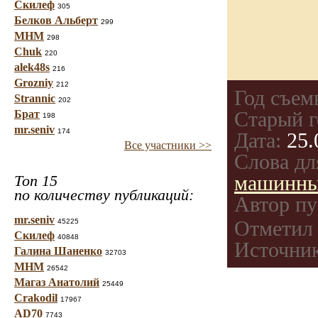
Скилеф
305
Белков Альберт
299
МНМ
298
Chuk
220
alek48s
216
Grozniy
212
Год съем
Strannic
202
Старый г
Брат
198
mr.seniv
174
Дата:
25.
Все участники >>
Слова дл
машинн
Топ 15
по количеству публикаций:
Автор пу
mr.seniv
Отметил 
45225
Скилеф
40848
Источник
Галина Шаненко
32703
МНМ
26542
Магаз Анатолий
25449
Crakodil
17967
AD70
7743