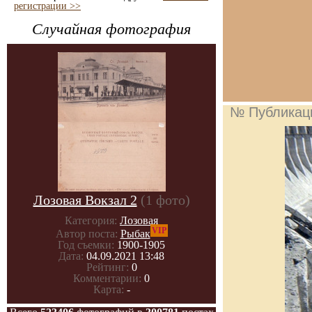
регистрации >>
Случайная фотография
№ Публикац
Лозовая Вокзал 2
(1 фото)
Категория:
Лозовая
VIP
Автор поста:
Рыбак
Год съемки:
1900-1905
Дата:
04.09.2021 13:48
Рейтинг:
0
Комментарии:
0
Карта:
-