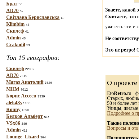
Брат
56
Знаете, какой 
AD70
52
Считаете, это 
Світлана Бериславська
49
Klimbim
48
уже есть эти и
Скилеф
41
Admin
Не соответству
40
Crakodil
33
Это не ретро!
С
Топ 15 географов:
Скилеф
22332
AD70
7819
О проекте
Магаз Анатолий
7529
МНМ
4912
Eto
Retro
.ru -
Борис Ассеев
3339
Старых, любимы
alek48s
50 и более лет 
1488
Улицы, жилые 
Ronny
1390
Подробнее о п
Белков Альберт
515
VSx86
Также полезн
446
Вопросы и отв
Admin
411
Lounge_Lizard
Подпишитесь 
364