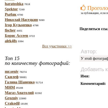
haratoshka
7618
Проголо
Spektor
7249
за публикацию, если п
Рыбак
6790
Николай Наседкин
5090
Ігор Кузьменко
4796
Поделиться ссы
fischer
4401
Борис Ассеев
3722
alek48s
3394
Все участники >>
Автор:
Топ 15
У этой фотогра
по количеству фотографий:
Добавить 
mr.seniv
78274
Имя:
Скилеф
56681
Галина Шаненко
51714
Комментарий:
МНМ
35166
Магаз Анатолий
32292
Grozniy
22990
Crakodil
19166