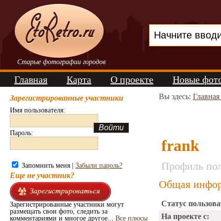
Старые фотографии городов
Главная
Карта
О проекте
Новые фот
Вы здесь:
Главная
Зарегистрированные участники
Имя пользователя:
Пароль:
frank
Профиль пол
Запомнить меня |
Забыли пароль?
Еще не участник?
Общая инфор
Статус пользова
Зарегистрированные участники могут
размещать свои фото, следить за
На проекте с:
комментариями и многое другое...
Все плюсы