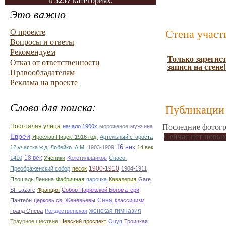
в
5257
категориях.
Это важно
О проекте
Стена участ
Вопросы и ответы
Рекомендуем
Только зарегис
Отказ от ответственности
записи на стене!
Правообладателям
Реклама на проекте
Слова для поиска:
Публикации 
Постоялая улица
Последние фотогр
начало 1900х
мороженое
мужчина
Сейчас нет новых
Евреи
Ярослав Пицек .1916 год.
Артельный староста
16 век
12 участка ж.д. Лобейко. А.М.
1903-1909
14 век
18 век
1410
Ученики
Колотильшиков
Спасо-
1900-1910
Преображенский собор
песок
1904-1911
Плошадь Ленина
Фабричная
парочка
Кавалерия
Gare
St. Lazare
Франция
Собор Парижской Богоматери
Сена
Пантео́н
церковь св. Женевьевы
классицизм
женская гимназия
Гранд Опера
Рождественская
Траурное шествие
Невский проспект
Оцуп
Троицкая