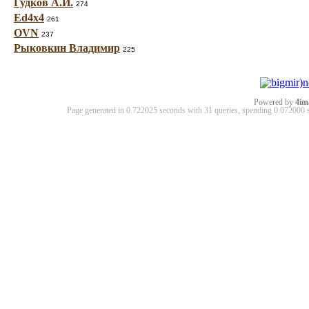
Гудков А.И.
274
Ed4x4
261
OVN
237
Рыковкин Владимир
225
Powered by
4im
Page generated in 0.722025 seconds with 31 queries, spending 0.07200