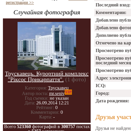
регистрации >>
Последний вход:
Случайная фотография
Комментарии:
Добавлено публ
Добавлено фото
Дополнено публ
Отмечено на ка
Просмотрено пу
Просмотрено пу
последний месяц
Просмотрено пуб
Трускавець. Курортний комплекс
Адрес электрон
"Ріксос Прикарпаття".
(1 фото)
ICQ:
Категория:
Трускавец
VIP
Город:
Автор поста:
mr.seniv
Год съемки:
не указан
Дата рождения:
Дата:
26.09.2014 12:21
Рейтинг:
0
Комментарии:
0
Друзья учас
Карта:
-
Всего
523360
фотографий в
300757
постах
Друзья не найден