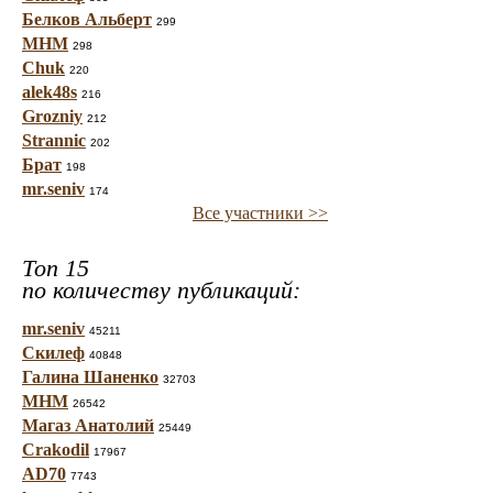
Белков Альберт
299
МНМ
298
Chuk
220
alek48s
216
Grozniy
212
Strannic
202
Брат
198
mr.seniv
174
Все участники >>
Топ 15
по количеству публикаций:
mr.seniv
45211
Скилеф
40848
Галина Шаненко
32703
МНМ
26542
Магаз Анатолий
25449
Crakodil
17967
AD70
7743