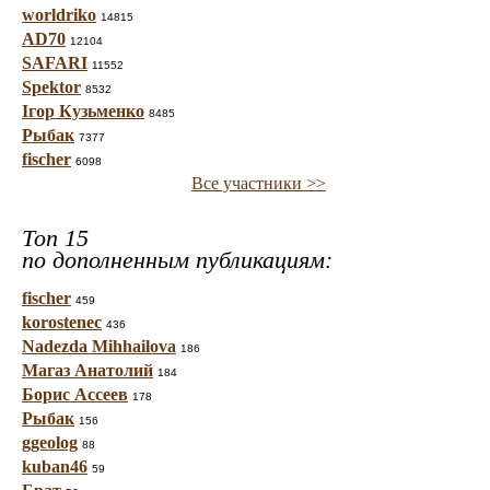
worldriko
14815
AD70
12104
SAFARI
11552
Spektor
8532
Ігор Кузьменко
8485
Рыбак
7377
fischer
6098
Все участники >>
Топ 15
по дополненным публикациям:
fischer
459
korostenec
436
Nadezda Mihhailova
186
Магаз Анатолий
184
Борис Ассеев
178
Рыбак
156
ggeolog
88
kuban46
59