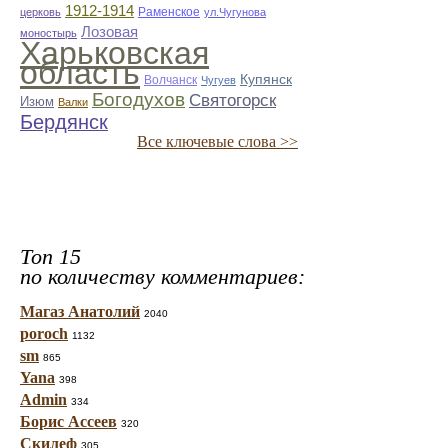
1912-1914
Раменское
церковь
ул.Чугунова
Лозовая
моностырь
Харьковская
область
Купянск
Волчанск
Чугуев
Богодухов
Святогорск
Изюм
Валки
Бердянск
Все ключевые слова >>
Топ 15
по количеству комментариев:
Магаз Анатолий
2040
poroch
1132
sm
865
Yana
398
Admin
334
Борис Ассеев
320
Скилеф
305