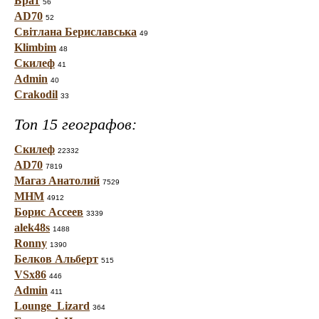
Брат
56
AD70
52
Світлана Бериславська
49
Klimbim
48
Скилеф
41
Admin
40
Crakodil
33
Топ 15 географов:
Скилеф
22332
AD70
7819
Магаз Анатолий
7529
МНМ
4912
Борис Ассеев
3339
alek48s
1488
Ronny
1390
Белков Альберт
515
VSx86
446
Admin
411
Lounge_Lizard
364