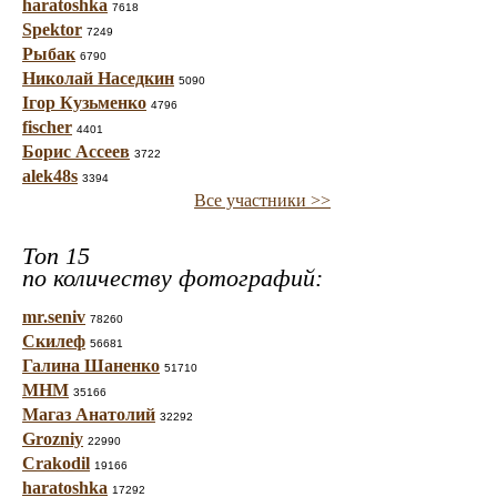
haratoshka
7618
Spektor
7249
Рыбак
6790
Николай Наседкин
5090
Ігор Кузьменко
4796
fischer
4401
Борис Ассеев
3722
alek48s
3394
Все участники >>
Топ 15
по количеству фотографий:
mr.seniv
78260
Скилеф
56681
Галина Шаненко
51710
МНМ
35166
Магаз Анатолий
32292
Grozniy
22990
Crakodil
19166
haratoshka
17292