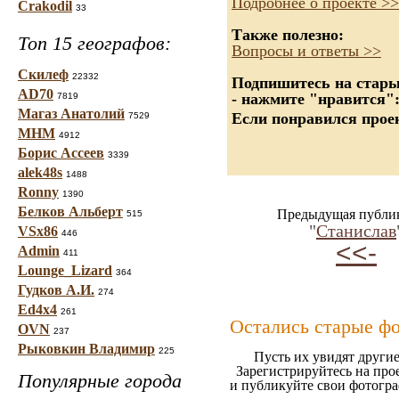
Подробнее о проекте >>
Crakodil
33
Также полезно:
Топ 15 географов:
Вопросы и ответы >>
Скилеф
22332
Подпишитесь на старые
AD70
- нажмите "нравится"
7819
Магаз Анатолий
Если понравился проек
7529
МНМ
4912
Борис Ассеев
3339
alek48s
1488
Ronny
1390
Белков Альберт
Предыдущая публи
515
"
Станислав
VSx86
446
<<-
Admin
411
Lounge_Lizard
364
Гудков А.И.
274
Ed4x4
261
Остались старые ф
OVN
237
Рыковкин Владимир
225
Пусть их увидят другие
Зарегистрируйтесь на про
Популярные города
и публикуйте свои фотогр