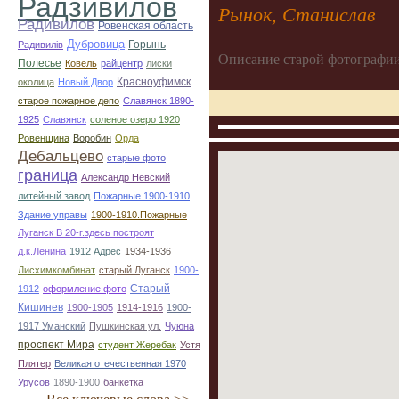
Радзивилов
Рынок, Станислав
Радивилов
Ровенская область
Дубровица
Горынь
Радивилiв
Описание старой фотографии
Полесье
Ковель
райцентр
лиски
Красноуфимск
околица
Новый Двор
старое пожарное депо
Славянск 1890-
1925
Славянск
соленое озеро 1920
Ровенщина
Воробин
Орда
Дебальцево
старые фото
граница
Александр Невский
литейный завод
Пожарные.1900-1910
Здание управы
1900-1910.Пожарные
Луганск В 20-г.здесь построят
д.к.Ленина
1912 Адрес
1934-1936
Лисхимкомбинат
старый Луганск
1900-
Старый
1912
оформление фото
Кишинев
1900-1905
1914-1916
1900-
1917 Уманский
Пушкинская ул.
Чуюна
проспект Мира
студент Жеребак
Устя
Плятер
Великая отечественная 1970
Урусов
1890-1900
банкетка