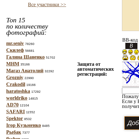
Все участники >>
Топ 15
по количеству
фотографий:
BB-код
mr.seniv
78260
Скилеф
56681
Галина Шаненко
51702
МНМ
Защита от
35166
автоматических
Магаз Анатолий
32292
регистраций:
Grozniy
22990
Crakodil
19166
haratoshka
17292
Пожалу
worldriko
14815
Если у 
AD70
12104
получит
SAFARI
11552
Spektor
8532
Ігор Кузьменко
8485
Рыбак
7377
fischer