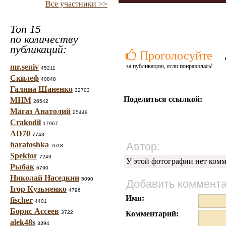
Все участники >>
Топ 15
по количеству
публикаций:
Проголосуйте
mr.seniv
за публикацию, если понравилась!
45211
Скилеф
40848
Галина Шаненко
32703
Поделиться ссылкой:
МНМ
26542
Магаз Анатолий
25449
Crakodil
17967
AD70
7743
haratoshka
Автор:
7618
Spektor
7249
У этой фотографии нет комм
Рыбак
6790
Николай Наседкин
5090
Добавить коммент
Ігор Кузьменко
4796
Имя:
fischer
4401
Борис Ассеев
3722
Комментарий:
alek48s
3394