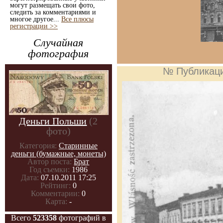
могут размещать свои фото,
следить за комментариями и
многое другое...
Все плюсы
регистрации >>
Случайная
фотография
№ Публикац
Деньги Польши
(2
фото)
Категория:
Старинные
деньги (бумажные, монеты)
Автор поста:
Брат
Год съемки:
1986
Дата:
07.10.2011 17:25
Рейтинг:
0
Комментарии:
0
Карта:
-
Всего
523358
фотографий в