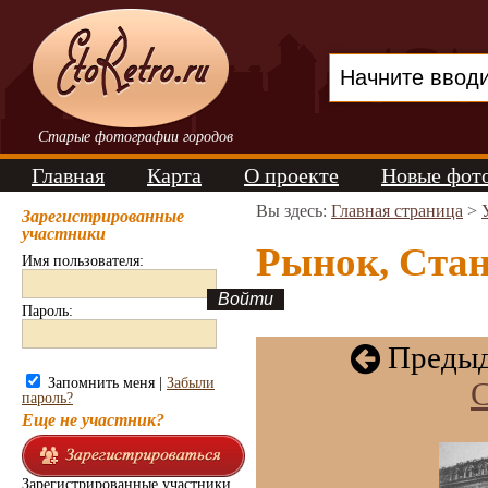
Старые фотографии городов
Главная
Карта
О проекте
Новые фот
Вы здесь:
Главная страница
>
Зарегистрированные
участники
Рынок, Стан
Имя пользователя:
Пароль:
Предыд
Запомнить меня |
Забыли
С
пароль?
Еще не участник?
Зарегистрированные участники