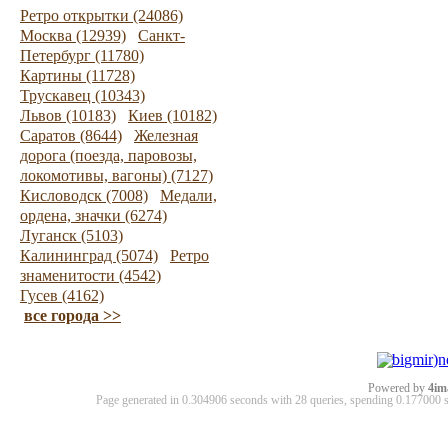
Ретро открытки (24086)
Москва (12939)
Санкт-
Петербург (11780)
Картины (11728)
Трускавец (10343)
Львов (10183)
Киев (10182)
Саратов (8644)
Железная
дорога (поезда, паровозы,
локомотивы, вагоны) (7127)
Кисловодск (7008)
Медали,
ордена, значки (6274)
Луганск (5103)
Калининград (5074)
Ретро
знаменитости (4542)
Гусев (4162)
все города >>
Powered by
4im
Page generated in 0.304906 seconds with 28 queries, spending 0.17700