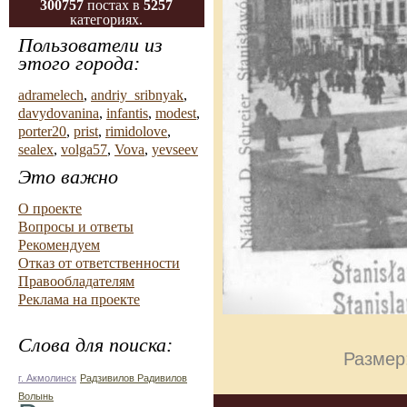
300757
постах в
5257
категориях.
Пользователи из
этого города:
adramelech
,
andriy_sribnyak
,
davydovanina
,
infantis
,
modest
,
porter20
,
prist
,
rimidolove
,
sealex
,
volga57
,
Vova
,
yevseev
Это важно
О проекте
Вопросы и ответы
Рекомендуем
Отказ от ответственности
Правообладателям
Реклама на проекте
Слова для поиска:
Размер
г. Акмолинск
Радзивилов Радивилов
Волынь