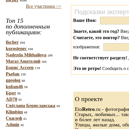
6098
Все участники >>
Подсказки экспер
Топ 15
Ваше Имя:
по дополненным
публикациям:
Знаете, какой это год?
Введ
Считаете, это повтор?
Вве
fischer
459
изображения:
korostenec
436
Nadezda Mihhailova
186
Не соответствует разделу!
Магаз Анатолий
184
Борис Ассеев
Это не ретро!
Сообщить о с
178
Рыбак
156
ggeolog
88
kuban46
59
Брат
56
О проекте
AD70
52
Світлана Бериславська
49
Eto
Retro
.ru - фотограф
Klimbim
48
Старых, любимых... так
Скилеф
и более лет назад.
41
Улицы, жилые дома, об
Admin
40