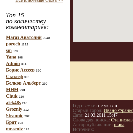
Все ключевые слова >>
Топ 15
по количеству
комментариев:
Магаз Анатолий
2040
poroch
1132
sm
865
Yana
398
Admin
334
Борис Ассеев
320
Скилеф
305
Белков Альберт
299
МНМ
298
Chuk
220
alek48s
216
Год съемки:
не указан
Grozniy
Старый город:
Ивано-Франк
212
Дата:
21.03.2011 15:47
Strannic
202
Слова для поиска:
Станислав
Брат
198
Автор публикации:
prana
mr.seniv
Источник:
174