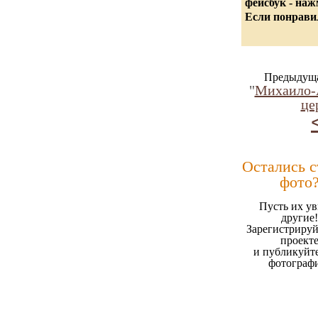
фейсбук - на
Если понравил
Предыдуща
"
Михаило-
це
Остались 
фото
Пусть их ув
другие!
Зарегистрируй
проект
и публикуйт
фотограф