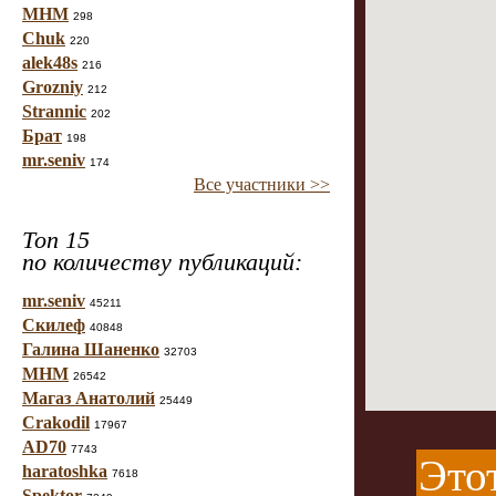
МНМ
298
Chuk
220
alek48s
216
Grozniy
212
Strannic
202
Брат
198
mr.seniv
174
Все участники >>
Топ 15
по количеству публикаций:
mr.seniv
45211
Скилеф
40848
Галина Шаненко
32703
МНМ
26542
Магаз Анатолий
25449
Crakodil
17967
AD70
7743
Этот
haratoshka
7618
Spektor