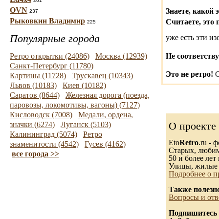
261
OVN
Знаете, какой 
237
Рыковкин Владимир
Считаете, это 
225
Популярные города
уже есть эти и
Ретро открытки (24086)
Москва (12939)
Не соответству
Санкт-Петербург (11780)
Это не ретро!
С
Картины (11728)
Трускавец (10343)
Львов (10183)
Киев (10182)
Саратов (8644)
Железная дорога (поезда,
паровозы, локомотивы, вагоны) (7127)
Кисловодск (7008)
Медали, ордена,
О проекте
значки (6274)
Луганск (5103)
Калининград (5074)
Ретро
Eto
Retro
.ru -
знаменитости (4542)
Гусев (4162)
Старых, любимы
все города >>
50 и более лет 
Улицы, жилые 
Подробнее о п
Также полезн
Вопросы и отв
Подпишитесь 