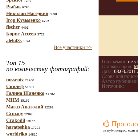
7249
Рыбак
6790
Николай Наседкин
5090
Ігор Кузьменко
4796
fischer
4401
Борис Ассеев
3722
alek48s
3394
Все участники >>
Топ 15
Год съемки:
не у
Старый город:
М
по количеству фотографий:
Дата:
08.03.2011 
Слова для поиска
mr.seniv
78260
Автор публикац
Источник:
Скилеф
56681
Галина Шаненко
51702
МНМ
35166
Магаз Анатолий
32292
Grozniy
22990
Crakodil
19166
Проголо
haratoshka
17292
за публикацию, если п
worldriko
14815