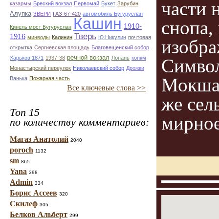
части 
казармы
Бреский вокзал
Первомай
Букет
Зарубин
Алупка
ЗВЕРИ
ГАЗ-67-420
автомобиль Бугуруслан
Кашин
снопа,
1910-
Кинель мост Бугуруслан
Тверь
1916
минводы
Калинин
Ю.Никулин
почтовая
изобра
открытка
Сергиевская площадь
Благовещенский собор
речной вокзал
Харьков 1871
1937-38
Лопань
конкм
Символ
Монастырский переулок
Николаевский собор
Дрожки
Мокшан
Ванька
Пожарная часть
Все ключевые слова >>
же сел
Топ 15
мирное
по количеству комментариев:
Магаз Анатолий
2040
poroch
1132
sm
865
Yana
398
Admin
334
Борис Ассеев
320
Скилеф
305
Белков Альберт
299