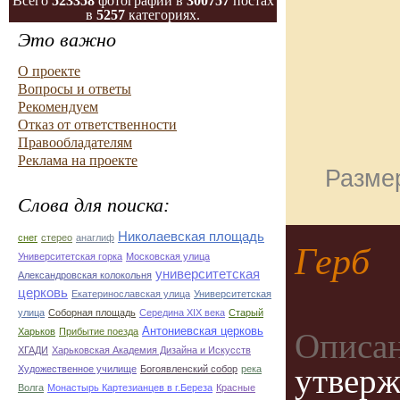
Всего
523358
фотографий в
300757
постах
в
5257
категориях.
Это важно
О проекте
Вопросы и ответы
Рекомендуем
Отказ от ответственности
Правообладателям
Реклама на проекте
Размер
Слова для поиска:
Николаевская площадь
снег
стерео
анаглиф
Герб
Университетская горка
Московская улица
университетская
Александровская колокольня
церковь
Екатеринославская улица
Университетская
улица
Соборная площадь
Середина XIX века
Старый
Антониевская церковь
Харьков
Прибытие поезда
Описан
ХГАДИ
Харьковская Академия Дизайна и Искусств
утверж
Художественное училище
Богоявленский собор
река
Волга
Монастырь Картезианцев в г.Береза
Красные