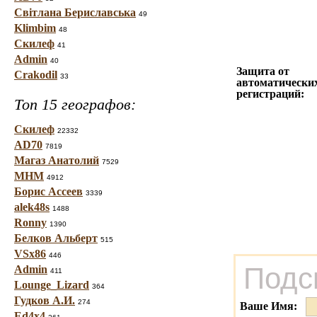
Світлана Бериславська
49
Klimbim
48
Скилеф
41
Admin
40
Защита от
Crakodil
33
автоматически
регистраций:
Топ 15 географов:
Скилеф
22332
AD70
7819
Магаз Анатолий
7529
МНМ
4912
Борис Ассеев
3339
alek48s
1488
Ronny
1390
Белков Альберт
515
VSx86
446
Подс
Admin
411
Lounge_Lizard
364
Гудков А.И.
274
Ваше Имя:
Ed4x4