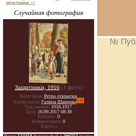
регистрации >>
Случайная фотография
№ Пуб
Защитники, 1916
(1 фото)
Категория:
Ретро открытки
VIP
Автор поста:
Галина Шаненко
Год съемки:
1916-1917
Дата:
10.09.2017 08:38
Рейтинг:
0
Комментарии:
0
Карта:
-