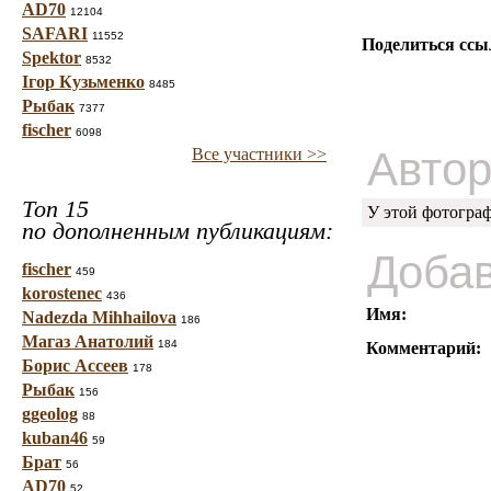
AD70
12104
SAFARI
11552
Поделиться ссы
Spektor
8532
Ігор Кузьменко
8485
Рыбак
7377
fischer
6098
Автор
Все участники >>
Топ 15
У этой фотогра
по дополненным публикациям:
Добав
fischer
459
korostenec
436
Имя:
Nadezda Mihhailova
186
Магаз Анатолий
184
Комментарий:
Борис Ассеев
178
Рыбак
156
ggeolog
88
kuban46
59
Брат
56
AD70
52