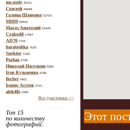
mr.seniv
45211
Скилеф
40848
Галина Шаненко
32703
МНМ
26542
Магаз Анатолий
25449
Crakodil
17967
AD70
7743
haratoshka
7618
Spektor
7249
Рыбак
6790
Николай Наседкин
5090
Ігор Кузьменко
4796
fischer
4401
Борис Ассеев
3722
alek48s
3394
Все участники >>
Топ 15
Этот пост
по количеству
фотографий: