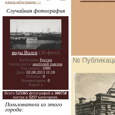
плюсы регистрации >>
Случайная фотография
виды Волги
(20 фото)
№ Публикац
Категория:
Россия
Автор поста:
анатолий павлов
Год съемки:
1880
Дата:
02.08.2013 11:18
Рейтинг:
0
Комментарии:
0
Карта:
-
Всего
523365
фотографий в
300758
постах в
5257
категориях.
Пользователи из этого
города: