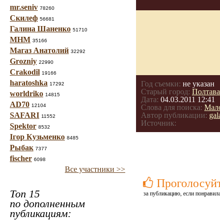
mr.seniv
78260
Скилеф
56681
Галина Шаненко
51710
МНМ
35166
Магаз Анатолий
32292
Grozniy
22990
Crakodil
19166
haratoshka
Год съемки:
не указан
17292
Старый город:
Полтава
worldriko
14815
Дата:
04.03.2011 12:41
AD70
12104
Слова для поиска:
Мал
SAFARI
Автор публикации:
gal
11552
Источник:
Spektor
8532
Ігор Кузьменко
8485
Рыбак
7377
fischer
6098
Все участники >>
Проголосуй
Топ 15
за публикацию, если понравила
по дополненным
публикациям: