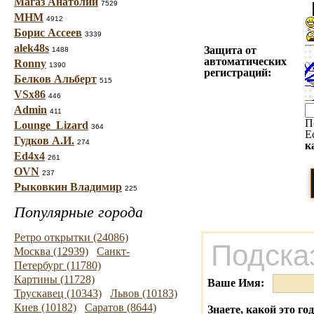
Магаз Анатолий
7529
МНМ
4912
Борис Ассеев
3339
alek48s
Защита от
1488
автоматических
Ronny
1390
регистраций:
Белков Альберт
515
VSx86
446
Admin
411
П
Lounge_Lizard
364
Е
Гудков А.И.
274
к
Ed4x4
261
OVN
237
Рыковкин Владимир
225
Популярные города
Ретро открытки (24086)
Подска
Москва (12939)
Санкт-
Петербург (11780)
Картины (11728)
Ваше Имя:
Трускавец (10343)
Львов (10183)
Киев (10182)
Саратов (8644)
Знаете, какой это го