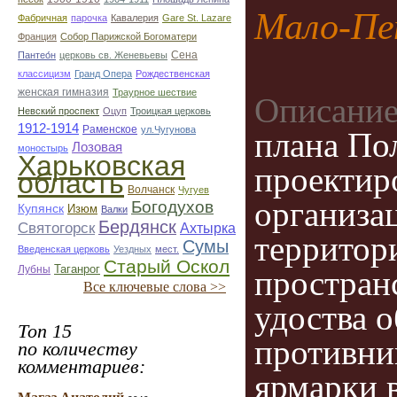
Мало-Пе
Фабричная
парочка
Кавалерия
Gare St. Lazare
Франция
Собор Парижской Богоматери
Сена
Пантео́н
церковь св. Женевьевы
классицизм
Гранд Опера
Рождественская
женская гимназия
Траурное шествие
Описание
Невский проспект
Оцуп
Троицкая церковь
1912-1914
Раменское
ул.Чугунова
плана Пол
Лозовая
моностырь
Харьковская
проектир
область
Волчанск
Чугуев
организа
Богодухов
Купянск
Изюм
Валки
Бердянск
Святогорск
Ахтырка
территор
Сумы
Введенская церковь
Уездных
мест.
Старый Оскол
Таганрог
Лубны
простран
Все ключевые слова >>
удоства 
Топ 15
противни
по количеству
комментариев:
ярмарки в