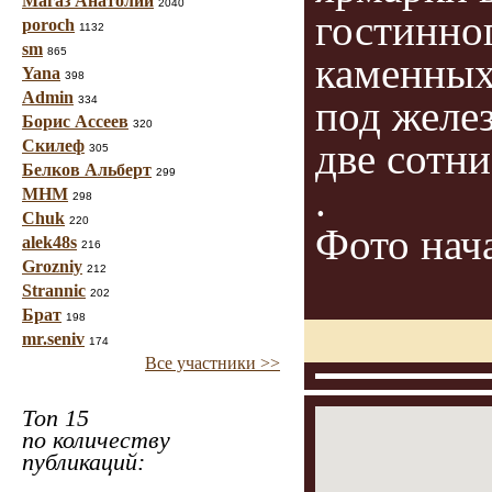
Магаз Анатолий
2040
гостинно
poroch
1132
sm
865
каменных
Yana
398
Admin
под желе
334
Борис Ассеев
320
две сотн
Скилеф
305
Белков Альберт
299
.
МНМ
298
Chuk
220
Фото нач
alek48s
216
Grozniy
212
Strannic
202
Брат
198
mr.seniv
174
Все участники >>
Топ 15
по количеству
публикаций: