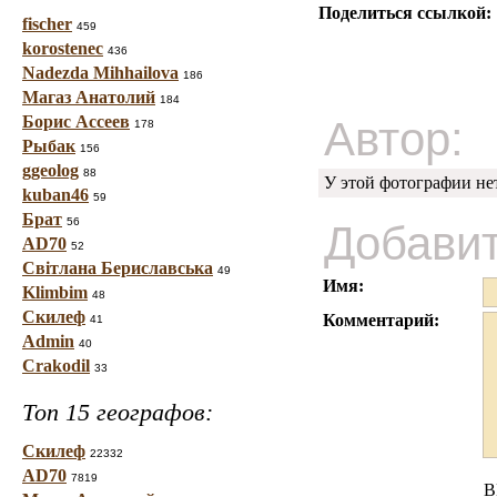
Поделиться ссылкой:
fischer
459
korostenec
436
Nadezda Mihhailova
186
Магаз Анатолий
184
Борис Ассеев
Автор:
178
Рыбак
156
ggeolog
88
У этой фотографии не
kuban46
59
Брат
56
Добави
AD70
52
Світлана Бериславська
49
Имя:
Klimbim
48
Скилеф
Комментарий:
41
Admin
40
Crakodil
33
Топ 15 географов:
Скилеф
22332
AD70
7819
B