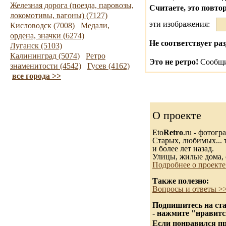
Железная дорога (поезда, паровозы,
Считаете, это повто
локомотивы, вагоны) (7127)
эти изображения:
Кисловодск (7008)
Медали,
ордена, значки (6274)
Не соответствует раз
Луганск (5103)
Калининград (5074)
Ретро
Это не ретро!
Сообщи
знаменитости (4542)
Гусев (4162)
все города >>
О проекте
Eto
Retro
.ru - фотог
Старых, любимых... т
и более лет назад.
Улицы, жилые дома, 
Подробнее о проекте
Также полезно:
Вопросы и ответы >
Подпишитесь на ста
- нажмите "нравитс
Если понравился пр