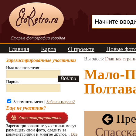
Старые фотографии городов
Главная
Карта
О проекте
Новые фот
Вы здесь:
Главная стран
Зарегистрированные участники
Имя пользователя:
Мало-П
Пароль:
Полтава
Запомнить меня |
Забыли пароль?
Еще не участник?
Пре
Зарегистрированные участники могут
Спасска
размещать свои фото, следить за
комментариями и многое другое...
Все