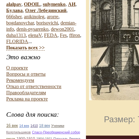
alalpav
,
ODOIL
,
sulymenko
,
АИ
,
Булава
,
Олег Лебединский
,
666sher
,
anikinoleg
,
arorre
,
bogdanovchar
,
borisovichi
,
demian-
info
,
denis-pysarenko
,
dewon2001
,
duha1313
,
elenaV
,
FEDA
,
Fes
,
ffiron
,
FLORIDA
...
Показать всех >>
Это важно
О проекте
Вопросы и ответы
Рекомендуем
Отказ от ответственности
Правообладателям
Реклама на проекте
Слова для поиска:
Размер: 
16 век
18 век
14 век
1410
Ученики
Колотильшиков
Спасо-Преображенский собор
1900-1910
песок
1904-1911
Плошадь Ленина