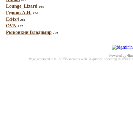
411
Lounge_Lizard
364
Гудков А.И.
274
Ed4x4
261
OVN
237
Рыковкин Владимир
225
Powered by
4im
Page generated in 0.163255 seconds with 31 queries, spending 0.06500