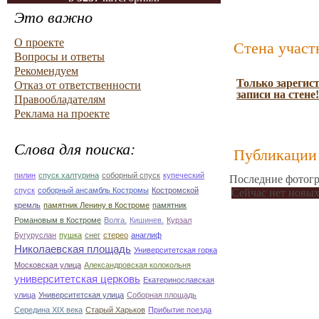
Это важно
О проекте
Стена участ
Вопросы и ответы
Рекомендуем
Только зарегис
Отказ от ответственности
записи на стене!
Правообладателям
Реклама на проекте
Слова для поиска:
Публикации 
пилин
спуск халтурина
соборный спуск
купеческий
Последние фотогр
спуск
соборный ансамбль Костромы
Костромской
Сейчас нет новых
кремль
памятник Ленину в Костроме
памятник
Романовым в Костроме
Волга.
Кишинев.
Курзал
Бугуруслан
пушка
снег
стерео
анаглиф
Николаевская площадь
Университетская горка
Московская улица
Александровская колокольня
университетская церковь
Екатеринославская
улица
Университетская улица
Соборная площадь
Середина XIX века
Старый Харьков
Прибытие поезда