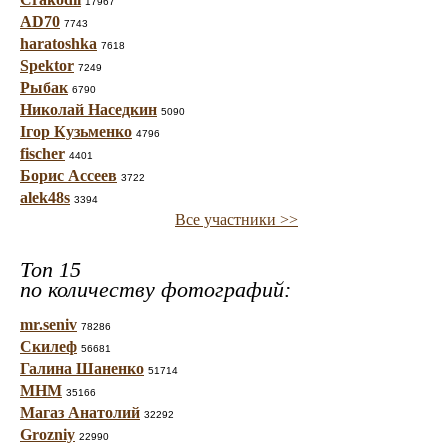
17967
AD70
7743
haratoshka
7618
Spektor
7249
Рыбак
6790
Николай Наседкин
5090
Ігор Кузьменко
4796
fischer
4401
Борис Ассеев
3722
alek48s
3394
Все участники >>
Топ 15
по количеству фотографий:
mr.seniv
78286
Скилеф
56681
Галина Шаненко
51714
МНМ
35166
Магаз Анатолий
32292
Grozniy
22990