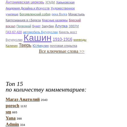
Антониевская церковь
ХГАДИ
Харьковская
Академия Дизайна и Искусств
Художественное
училище
Богоявленский собор
река Волга
Монастырь
Картезианцев в г.Береза
Красные казармы
Бреский
Алупка
вокзал
Первомай
Букет
Зарубин
ЗВЕРИ
ГАЗ-67-420
автомобиль Бугуруслан
Кинель мост
Кашин
1910-1916
Бугуруслан
минводы
Тверь
Калинин
Ю.Никулин
почтовая открытка
Все ключевые слова >>
Топ 15
по количеству комментариев:
Магаз Анатолий
2040
poroch
1132
sm
865
Yana
398
Admin
334