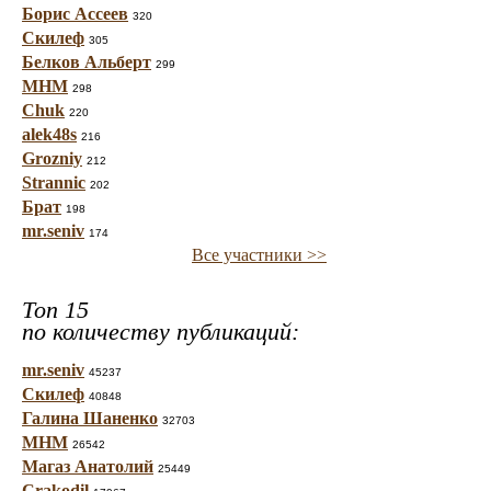
Борис Ассеев
320
Скилеф
305
Белков Альберт
299
МНМ
298
Chuk
220
alek48s
216
Grozniy
212
Strannic
202
Брат
198
mr.seniv
174
Все участники >>
Топ 15
по количеству публикаций:
mr.seniv
45237
Скилеф
40848
Галина Шаненко
32703
МНМ
26542
Магаз Анатолий
25449
Crakodil