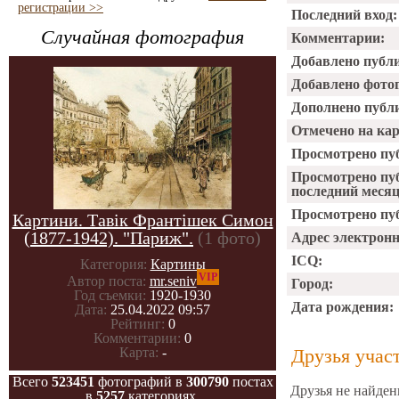
регистрации >>
Последний вход:
Случайная фотография
Комментарии:
Добавлено публ
Добавлено фото
Дополнено публ
Отмечено на ка
Просмотрено пу
Просмотрено пу
последний месяц
Просмотрено пуб
Картини. Тавік Франтішек Симон
(1877-1942). "Париж".
(1 фото)
Адрес электрон
ICQ:
Категория:
Картины
VIP
Автор поста:
mr.seniv
Город:
Год съемки:
1920-1930
Дата рождения:
Дата:
25.04.2022 09:57
Рейтинг:
0
Комментарии:
0
Друзья учас
Карта:
-
Всего
523451
фотографий в
300790
постах
Друзья не найден
в
5257
категориях.