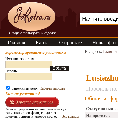
Старые фотографии городов
Главная
Карта
О проекте
Новые фот
Вы здесь:
Главная
Зарегистрированные участники
Имя пользователя:
Пароль:
Lusiazh
Профиль пол
Запомнить меня |
Забыли пароль?
Еще не участник?
Общая инфор
Статус пользова
Зарегистрированные участники могут
размещать свои фото, следить за
На проекте с:
комментариями и многое другое...
Все плюсы