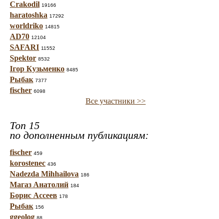
Crakodil
19166
haratoshka
17292
worldriko
14815
AD70
12104
SAFARI
11552
Spektor
8532
Ігор Кузьменко
8485
Рыбак
7377
fischer
6098
Все участники >>
Топ 15
по дополненным публикациям:
fischer
459
korostenec
436
Nadezda Mihhailova
186
Магаз Анатолий
184
Борис Ассеев
178
Рыбак
156
ggeolog
88