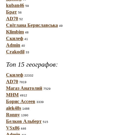
kuban46
59
Брат
56
AD70
52
Світлана Бериславська
49
Klimbim
48
Скилеф
41
Admin
40
Crakodil
33
Топ 15 географов:
Скилеф
22332
AD70
7819
Магаз Анатолий
7529
МНМ
4912
Борис Ассеев
3339
alek48s
1488
Ronny
1390
Белков Альберт
515
VSx86
446
Admin