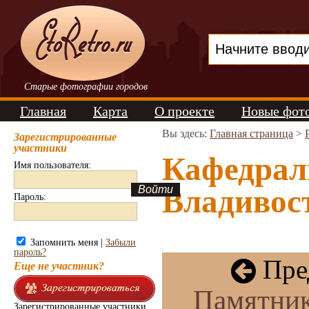
Старые фотографии городов
Главная
Карта
О проекте
Новые фот
Вы здесь:
Главная страница
>
Зарегистрированные
участники
Кафедрал
Имя пользователя:
Владивост
Пароль:
Запомнить меня |
Забыли
пароль?
Пре
Еще не участник?
Памятник
Зарегистрированные участники