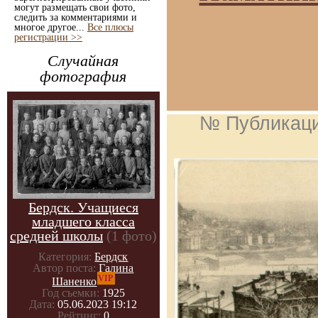
могут размещать свои фото,
следить за комментариями и
многое другое...
Все плюсы
регистрации >>
Случайная
фотография
№ Публикац
Бердск. Учащиеся
младшего класса
средней школы
(1 фото)
Категория:
Бердск
Автор поста:
Галина
VIP
Шаненко
Год съемки:
1925
Дата:
05.06.2023 19:12
Рейтинг:
0