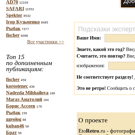
AD70
12104
SAFARI
11552
Spektor
8532
Ігор Кузьменко
8485
Подсказки экспер
Рыбак
7377
fischer
6098
Ваше Имя:
Все участники >>
Знаете, какой это год?
Введ
Топ 15
Считаете, это повтор?
Вве
по дополненным
изображения:
публикациям:
Не соответствует разделу!
fischer
459
korostenec
436
Это не ретро!
Сообщить о с
Nadezda Mihhailova
186
Магаз Анатолий
184
Борис Ассеев
178
Рыбак
156
О проекте
ggeolog
88
kuban46
59
Eto
Retro
.ru - фотограф
Брат
56