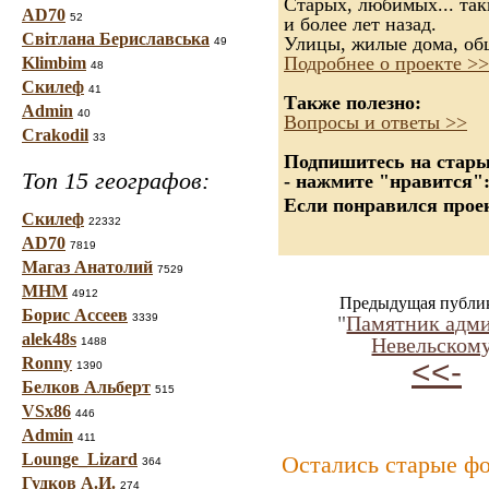
Старых, любимых... так
AD70
52
и более лет назад.
Світлана Бериславська
Улицы, жилые дома, об
49
Подробнее о проекте >>
Klimbim
48
Скилеф
41
Также полезно:
Admin
40
Вопросы и ответы >>
Crakodil
33
Подпишитесь на старые
Топ 15 географов:
- нажмите "нравится"
Если понравился проек
Скилеф
22332
AD70
7819
Магаз Анатолий
7529
МНМ
4912
Предыдущая публи
Борис Ассеев
3339
"
Памятник адм
alek48s
Невельском
1488
Ronny
<<-
1390
Белков Альберт
515
VSx86
446
Admin
411
Lounge_Lizard
Остались старые ф
364
Гудков А.И.
274