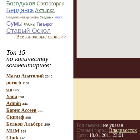
Богодухов
Святогорск
Бердянск
Ахтырка
Введенская церковь
Уездных
мест.
Сумы
Таганрог
Лубны
Старый Оскол
Все ключевые слова >>
Топ 15
по количеству
комментариев:
Магаз Анатолий
2040
poroch
1132
sm
865
Yana
398
Admin
334
Борис Ассеев
320
Скилеф
305
Белков Альберт
Год съемки:
не указан
299
Старый город:
Владивосток
МНМ
298
Дата:
18.01.2011 23:01
Chuk
220