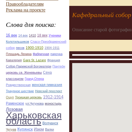
Правообладателям
Реклама на проекте
Кафедральный собор 
Слова для поиска:
Описание старой фотографии
16 век
18 век
14 век
1410
Ученики
Колотильшиков
Спасо-Преображенский
1900-1910
собор
песок
1904-1911
Плошадь Ленина
Фабричная
парочка
Кавалерия
Gare St. Lazare
Франция
Собор Парижской Богоматери
Пантео́н
Сена
церковь св. Женевьевы
классицизм
Гранд Опера
женская гимназия
Рождественская
Траурное шествие
Невский проспект
1912-1914
Оцуп
Троицкая церковь
Раменское
ул.Чугунова
моностырь
Лозовая
Харьковская
область
Волчанск
Купянск
Изюм
Чугуев
Валки