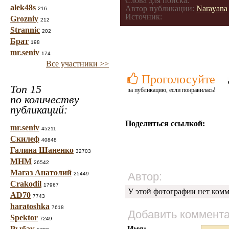
Слова для поиска:
alek48s
Автор публикации:
Narayana
216
Источник:
Grozniy
212
Strannic
202
Брат
198
mr.seniv
174
Все участники >>
Проголосуйте
Топ 15
за публикацию, если понравилась!
по количеству
публикаций:
Поделиться ссылкой:
mr.seniv
45211
Скилеф
40848
Галина Шаненко
32703
МНМ
26542
Магаз Анатолий
Автор:
25449
Crakodil
17967
У этой фотографии нет комм
AD70
7743
haratoshka
7618
Добавить коммент
Spektor
7249
Рыбак
Имя: