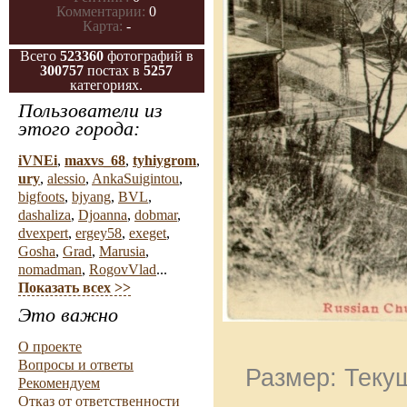
Комментарии:
0
Карта:
-
Всего
523360
фотографий в
300757
постах в
5257
категориях.
Пользователи из
этого города:
iVNEi
,
maxvs_68
,
tyhiygrom
,
ury
,
alessio
,
AnkaSuigintou
,
bigfoots
,
bjyang
,
BVL
,
dashaliza
,
Djoanna
,
dobmar
,
dvexpert
,
ergey58
,
exeget
,
Gosha
,
Grad
,
Marusia
,
nomadman
,
RogovVlad
...
Показать всех >>
Это важно
О проекте
Вопросы и ответы
Размер: Текущ
Рекомендуем
Отказ от ответственности