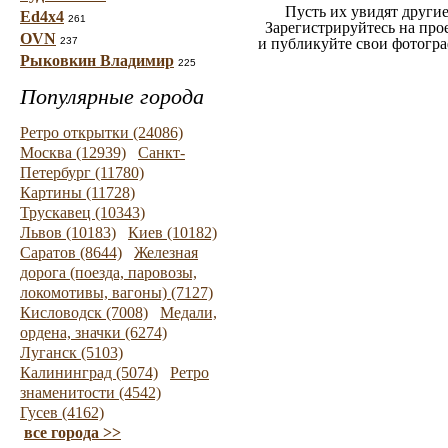
Пусть их увидят другие
Ed4x4
261
Зарегистрируйтесь на про
OVN
237
и публикуйте свои фотогр
Рыковкин Владимир
225
Популярные города
Ретро открытки (24086)
Москва (12939)
Санкт-
Петербург (11780)
Картины (11728)
Трускавец (10343)
Львов (10183)
Киев (10182)
Саратов (8644)
Железная
дорога (поезда, паровозы,
локомотивы, вагоны) (7127)
Кисловодск (7008)
Медали,
ордена, значки (6274)
Луганск (5103)
Калининград (5074)
Ретро
знаменитости (4542)
Гусев (4162)
все города >>