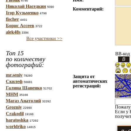
6790
Николай Наседкин
5090
Комментарий:
Ігор Кузьменко
4796
fischer
4401
Борис Ассеев
3722
alek48s
3394
Все участники >>
Топ 15
BB-код
по количеству
фотографий:
mr.seniv
78260
Защита от
автоматических
Скилеф
56681
регистраций:
Галина Шаненко
51702
МНМ
35166
Магаз Анатолий
32292
Пожалу
Grozniy
22990
Если у 
Crakodil
19166
получит
haratoshka
17292
worldriko
14815