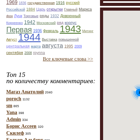
1969
1916
1836
государственная
русский
Царь
Российской
1884
открытки
Главный
Маркса
фон
Луцк
Торговые
ряды
1932
Довоенный
1942
ряд
корпус
Корнеенко
Московский
1943
Первая
1936
Февраль
Митинг
1944
Август
Выставка
повышенной
августа
центральная
1995
марта
2009
сентября
2008
группа
Все ключевые слова >>
Топ 15
по количеству комментариев:
Магаз Анатолий
2040
poroch
1132
sm
865
Yana
398
Admin
334
Борис Ассеев
320
Скилеф
305
Белков Альберт