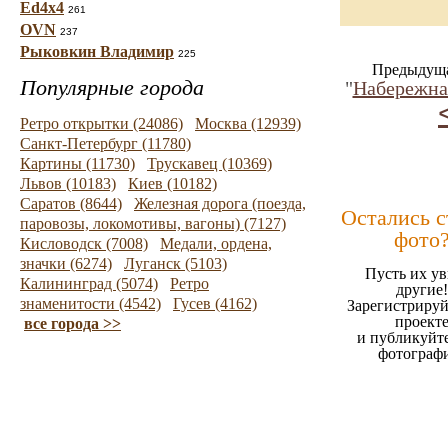
Ed4x4
261
OVN
237
Рыковкин Владимир
225
Предыдуща
Популярные города
"
Набережна
Ретро открытки (24086)
Москва (12939)
Санкт-Петербург (11780)
Картины (11730)
Трускавец (10369)
Львов (10183)
Киев (10182)
Саратов (8644)
Железная дорога (поезда,
Остались 
паровозы, локомотивы, вагоны) (7127)
фото
Кисловодск (7008)
Медали, ордена,
значки (6274)
Луганск (5103)
Пусть их ув
Калининград (5074)
Ретро
другие!
знаменитости (4542)
Гусев (4162)
Зарегистрируй
проект
все города >>
и публикуйт
фотограф