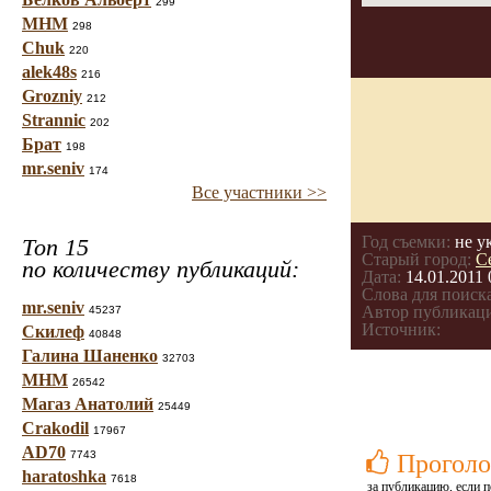
299
МНМ
298
Chuk
220
alek48s
216
Grozniy
212
Strannic
202
Брат
198
mr.seniv
174
Все участники >>
Год съемки:
не у
Топ 15
Старый город:
С
по количеству публикаций:
Дата:
14.01.2011 
Слова для поиска
mr.seniv
Автор публикац
45237
Источник:
Скилеф
40848
Галина Шаненко
32703
МНМ
26542
Магаз Анатолий
25449
Crakodil
17967
AD70
7743
Проголо
haratoshka
7618
за публикацию, если п