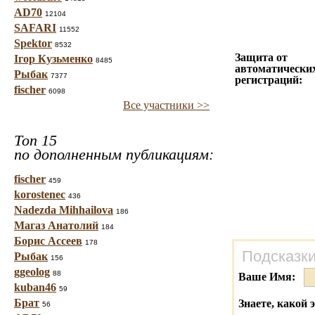
AD70
12104
SAFARI
11552
Spektor
8532
Защита от
Ігор Кузьменко
8485
автоматически
Рыбак
7377
регистраций:
fischer
6098
Все участники >>
Топ 15
по дополненным публикациям:
fischer
459
korostenec
436
Nadezda Mihhailova
186
Магаз Анатолий
184
Борис Ассеев
178
Подсказки
Рыбак
156
ggeolog
88
Ваше Имя:
kuban46
59
Брат
Знаете, какой 
56