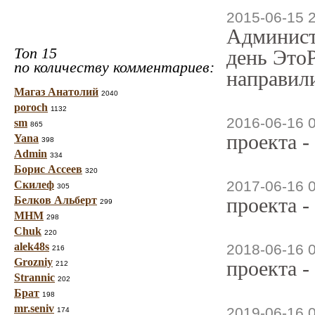
2015-06-15 
Админист
Топ 15
день ЭтоР
по количеству комментариев:
направили
Магаз Анатолий
2040
poroch
1132
2016-06-16 
sm
865
проекта -
Yana
398
Admin
334
Борис Ассеев
320
2017-06-16 
Скилеф
305
проекта -
Белков Альберт
299
МНМ
298
Chuk
220
alek48s
2018-06-16 
216
Grozniy
проекта -
212
Strannic
202
Брат
198
mr.seniv
2019-06-16 
174