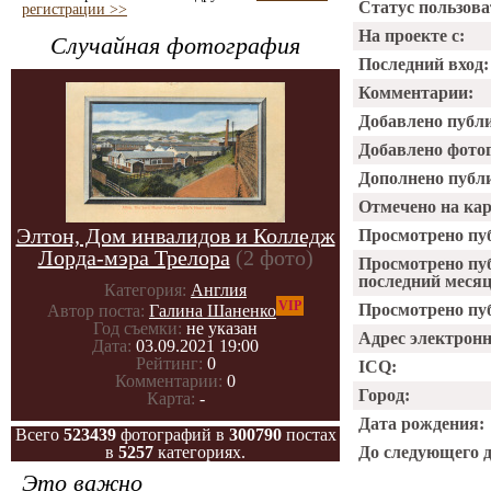
Статус пользова
регистрации >>
На проекте с:
Случайная фотография
Последний вход:
Комментарии:
Добавлено публ
Добавлено фото
Дополнено публ
Отмечено на ка
Элтон, Дом инвалидов и Колледж
Просмотрено пу
Лорда-мэра Трелора
(2 фото)
Просмотрено пу
последний месяц
Категория:
Англия
VIP
Просмотрено пуб
Автор поста:
Галина Шаненко
Год съемки:
не указан
Адрес электрон
Дата:
03.09.2021 19:00
Рейтинг:
0
ICQ:
Комментарии:
0
Город:
Карта:
-
Дата рождения:
Всего
523439
фотографий в
300790
постах
в
5257
категориях.
До следующего 
Это важно