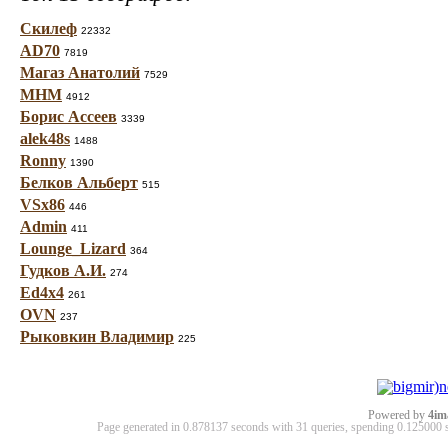
Скилеф
22332
AD70
7819
Магаз Анатолий
7529
МНМ
4912
Борис Ассеев
3339
alek48s
1488
Ronny
1390
Белков Альберт
515
VSx86
446
Admin
411
Lounge_Lizard
364
Гудков А.И.
274
Ed4x4
261
OVN
237
Рыковкин Владимир
225
Powered by
4im
Page generated in 0.878137 seconds with 31 queries, spending 0.12500