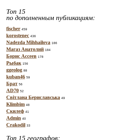
Топ 15
по дополненным публикациям:
fischer
459
korostenec
436
Nadezda Mihhailova
186
Магаз Анатолий
184
Борис Ассеев
178
Рыбак
156
ggeolog
88
kuban46
59
Брат
56
AD70
52
Світлана Бериславська
49
Klimbim
48
Скилеф
41
Admin
40
Crakodil
33
Топ 15 географов: