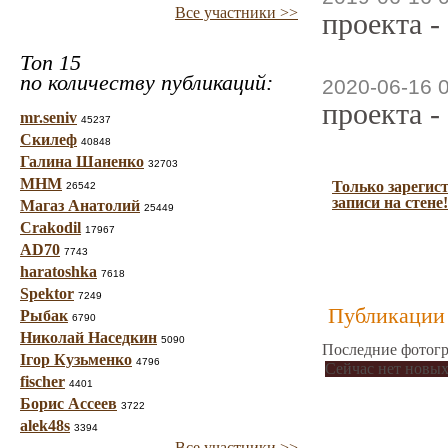
Все участники >>
проекта -
Топ 15
по количеству публикаций:
2020-06-16 
проекта -
mr.seniv
45237
Скилеф
40848
Галина Шаненко
32703
МНМ
Только зарегис
26542
записи на стене!
Магаз Анатолий
25449
Crakodil
17967
AD70
7743
haratoshka
7618
Spektor
7249
Публикации 
Рыбак
6790
Николай Наседкин
5090
Последние фотогр
Ігор Кузьменко
4796
Сейчас нет новых
fischer
4401
Борис Ассеев
3722
alek48s
3394
Все участники >>