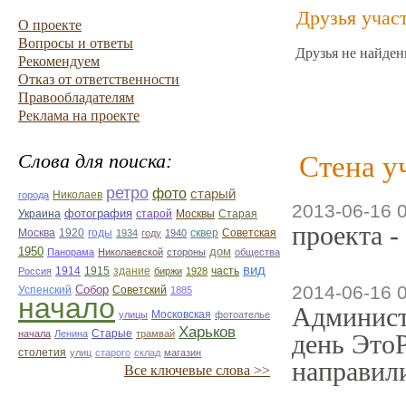
Друзья учас
О проекте
Вопросы и ответы
Друзья не найден
Рекомендуем
Отказ от ответственности
Правообладателям
Реклама на проекте
Слова для поиска:
Стена у
ретро
фото
старый
Николаев
города
2013-06-16 
фотография
Украина
Старая
старой
Москвы
проекта -
Москва
1920
годы
сквер
1934
году
1940
Советская
1950
дом
Панорама
Николаевской
стороны
общества
вид
1914
1915
здание
Россия
биржи
1928
часть
2014-06-16 
Собор
Успенский
Советский
1885
начало
Админист
улицы
Московская
фотоателье
Харьков
Старые
начала
Ленина
трамвай
день ЭтоР
столетия
улиц
старого
склад
магазин
направили
Все ключевые слова >>