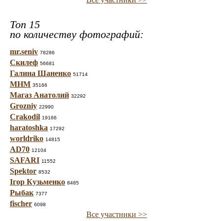
Топ 15
по количеству фотографий:
mr.seniv
78286
Скилеф
56681
Галина Шаненко
51714
МНМ
35166
Магаз Анатолий
32292
Grozniy
22990
Crakodil
19166
haratoshka
17292
worldriko
14815
AD70
12104
SAFARI
11552
Spektor
8532
Ігор Кузьменко
8485
Рыбак
7377
fischer
6098
Все участники >>