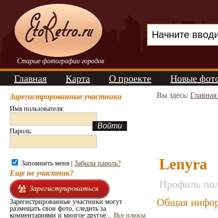
Старые фотографии городов
Главная
Карта
О проекте
Новые фот
Вы здесь:
Главная
Зарегистрированные участники
Имя пользователя:
Пароль:
Lenyra
Запомнить меня |
Забыли пароль?
Еще не участник?
Профиль пол
Общая инфор
Зарегистрированные участники могут
размещать свои фото, следить за
комментариями и многое другое...
Все плюсы