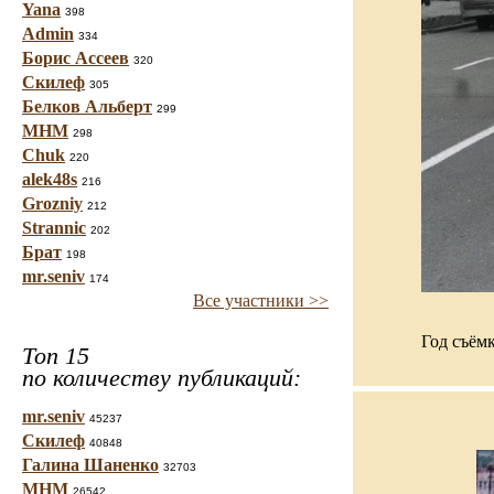
Yana
398
Admin
334
Борис Ассеев
320
Скилеф
305
Белков Альберт
299
МНМ
298
Chuk
220
alek48s
216
Grozniy
212
Strannic
202
Брат
198
mr.seniv
174
Все участники >>
Год съёмк
Топ 15
по количеству публикаций:
mr.seniv
45237
Скилеф
40848
Галина Шаненко
32703
МНМ
26542