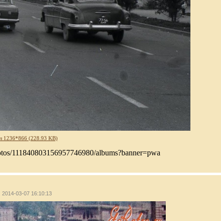
л 1236*866 (228.93 KB)
photos/111840803156957746980/albums?banner=pwa
: 2014-03-07 16:10:13