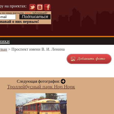
ру на проектах:
 на нашу рассылку
новых
публикаций!
знавай о них первым!
ники
еван
> Проспект имени В. И. Ленина
Следующая фотография:
Троллейбусный парк Нор Норк