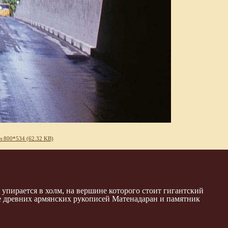
л 800*534 (62.32 KB)
пирается в холм, на вершине которого стоит гигантский
 древних армянских рукописей Матенадаран и памятник