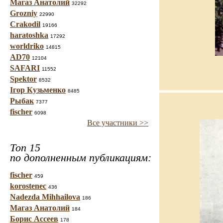
Магаз Анатолий
32292
Grozniy
22990
Crakodil
19166
haratoshka
17292
worldriko
14815
AD70
12104
SAFARI
11552
Spektor
8532
Ігор Кузьменко
8485
Рыбак
7377
fischer
6098
Все участники >>
Топ 15
по дополненным публикациям:
fischer
459
korostenec
436
Nadezda Mihhailova
186
Магаз Анатолий
184
Борис Ассеев
178