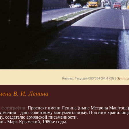
Размер: Текущий 800*534 (94.4 KB) |
Оригина
ени В. И. Ленина
 фотографии:
Проспект имени Ленина (ныне Месропа Маштоца) у
рмения – дань советскому монументализму. Под ним хранилище
, создателю армянской письменности.
и - Марк Крымский, 1980-е годы.