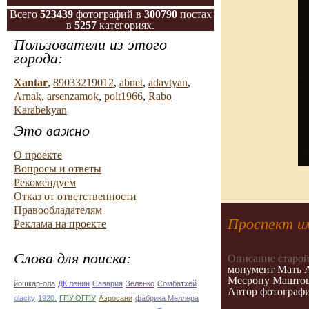
Всего
523439
фотографий в
300790
постах
в
5257
категориях.
Пользователи из этого
города:
Xantar
,
89033219012
,
abnet
,
adavtyan
,
Arnak
,
arsenzamok
,
polt1966
,
Rabo
Karabekyan
Это важно
О проекте
Вопросы и ответы
Рекомендуем
Отказ от ответственности
Правообладателям
Проспект им
Реклама на проекте
Слова для поиска:
Описание старой
монумент Мать А
Месропу Маштоцу
йошкар-ола
ДК ленин
Савария
Зеленко
Сомбатхей
Автор фотографи
olacity
1920.
ГПУ.ОГПУ
Аэросани
фабрика Меллера