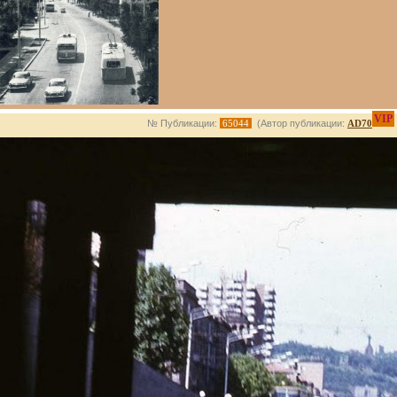
VIP
№ Публикации:
65044
(Автор публикации:
AD70