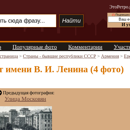
ЭтоРетро.
(!)
Подпишись
И у
о
Популярные фото
Комментарии
Участ
 страница
>
Страны - бывшие республики СССР
>
Армения
>
Ер
 имени В. И. Ленина (4 фото)
Предыдущая фотография:
Улица Московян