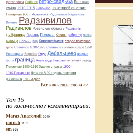
ретро-свадьба
Большая
фотоплёнка
Ребёнок
улица
1910-1915
на которой он стоит
Лавриков
Пожарный
980
г. Акмолинск
Радзивилов Радивилов
Радзивилов
Волынь
Радивилов
Ровенская область
Радивилiв
Дубровица
Горынь
Полесье
Ковель
райцентр
лиски
Красноуфимск
околица
Новый Двор
старое пожарное
депо
Славянск 1890-1925
Славянск
соленое озеро 1920
Дебальцево
Ровенщина
Воробин
Орда
старые
граница
фото
Александр Невский
литейный завод
Пожарные.1900-1910 Здание управы
1900-
1910.Пожарные
Луганск В 20-г.здесь построят
д.к.Ленина
1912 Адрес
Все ключевые слова >>
Топ 15
по количеству комментариев:
Магаз Анатолий
2040
poroch
1132
sm
865