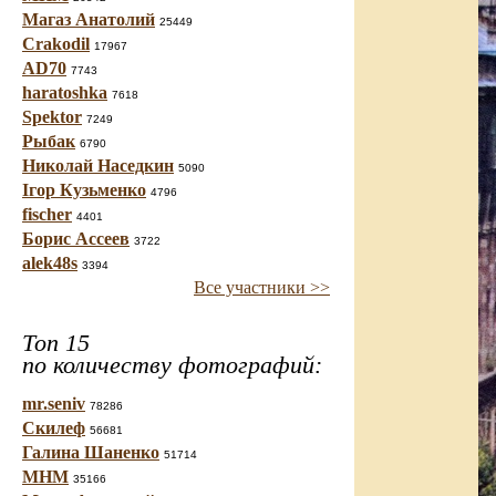
Магаз Анатолий
25449
Crakodil
17967
AD70
7743
haratoshka
7618
Spektor
7249
Рыбак
6790
Николай Наседкин
5090
Ігор Кузьменко
4796
fischer
4401
Борис Ассеев
3722
alek48s
3394
Все участники >>
Топ 15
по количеству фотографий:
mr.seniv
78286
Скилеф
56681
Галина Шаненко
51714
МНМ
35166