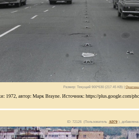
Размер: Текущий 900*630 (217.45 KB) |
Оригина
и: 1972, автор: Марк Brayne. Источник: https://plus.google.com/
ID: 72126 (Пользователь
AD70
), добавлена