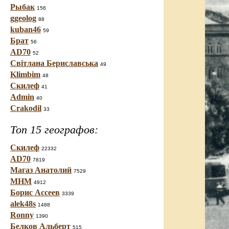
Рыбак
156
ggeolog
88
kuban46
59
Брат
56
AD70
52
Світлана Бериславська
49
Klimbim
48
Скилеф
41
Admin
40
Crakodil
33
Топ 15 географов:
Скилеф
22332
AD70
7819
Магаз Анатолий
7529
МНМ
4912
Борис Ассеев
3339
alek48s
1488
Ronny
1390
Белков Альберт
515