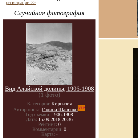
регистрации >>
Случайная фотография
Вид Алайской долины, 1906-1908
(1 фото)
Категория:
Киргизия
VIP
Автор поста:
Галина Шаненко
Год съемки:
1906-1908
Дата:
15.09.2018 20:36
Рейтинг:
0
Комментарии:
0
Карта:
-