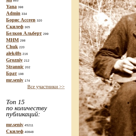
865
Yana
398
Admin
334
Борис Ассеев
320
Скилеф
305
Белков Альберт
299
МНМ
298
Chuk
220
alek48s
216
Grozniy
212
Strannic
202
Брат
198
mr.seniv
174
Все участники >>
Топ 15
по количеству
публикаций:
mr.seniv
45211
Скилеф
40848