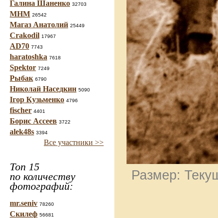
Галина Шаненко
32703
МНМ
26542
Магаз Анатолий
25449
Crakodil
17967
AD70
7743
haratoshka
7618
Spektor
7249
Рыбак
6790
Николай Наседкин
5090
Ігор Кузьменко
4796
fischer
4401
Борис Ассеев
3722
alek48s
3394
Все участники >>
Топ 15
Размер: Текущ
по количеству
фотографий:
mr.seniv
78260
Скилеф
56681