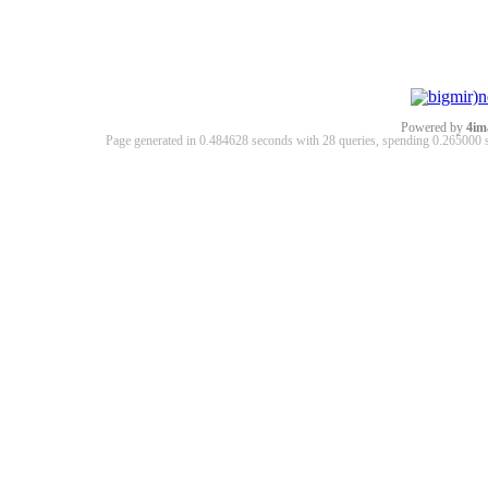
Powered by
4im
Page generated in 0.484628 seconds with 28 queries, spending 0.26500