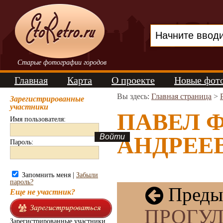
Старые фотографии городов
Главная
Карта
О проекте
Новые фот
Вы здесь:
Главная страница
>
Зарегистрированные
участники
ПАВЕЛ 
Имя пользователя:
АНДРЕЕВК
Пароль:
Запомнить меня |
Забыли
пароль?
Преды
Еще не участник?
ПРОГУ
Зарегистрированные участники