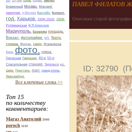
ампир
20-
20-тые
года.
годах.
ПАВЕЛ ФИЛАТОВ Ж
Блаженный
Москвы.
Мовзаей.
памятник.
р.Москва
Бассейн.
Колокол.
год.
Харьков.
Описание старой фотографии
1934г.1910г.
1928г.
Рлтёмкинская
Ф.Я.Алексеев
Мариуполь.
площадь.
Базарова
ул.
Вокзал.
фотография.
Театр.
сторона.
Фонтан.
сквер.
Итальянска
фото.
улица.
Банк.
50-е
Греческая
Гимназия.
40-е
Спасательная
станция.
Энгельса
ул..
ID: 32790 (
Цирк.
Пристань.
порт.
гранд-отель.
Люксембург.
Все ключевые слова >>
Топ 15
по количеству
комментариев:
Магаз Анатолий
2040
poroch
1132
sm