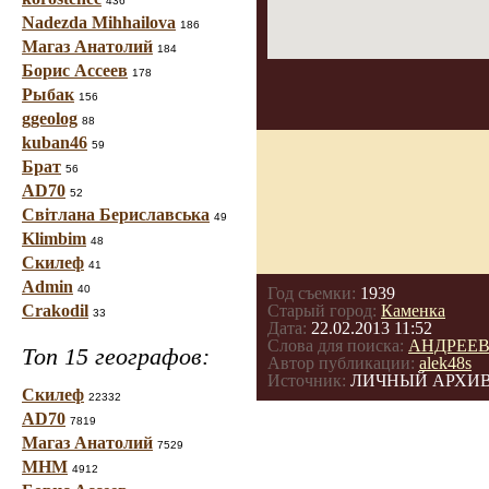
436
Nadezda Mihhailova
186
Магаз Анатолий
184
Борис Ассеев
178
Рыбак
156
ggeolog
88
kuban46
59
Брат
56
AD70
52
Світлана Бериславська
49
Klimbim
48
Скилеф
41
Admin
40
Год съемки:
1939
Crakodil
Старый город:
Каменка
33
Дата:
22.02.2013 11:52
Слова для поиска:
АНДРЕЕ
Топ 15 географов:
Автор публикации:
alek48s
Источник:
ЛИЧНЫЙ АРХИ
Скилеф
22332
AD70
7819
Магаз Анатолий
7529
МНМ
4912