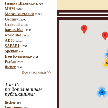
Галина Шаненко
51710
МНМ
35166
Магаз Анатолий
32292
Grozniy
22990
Crakodil
19166
haratoshka
17292
worldriko
14815
AD70
12104
SAFARI
11552
Spektor
8532
Ігор Кузьменко
8485
Рыбак
7377
6
fischer
6098
Все участники >>
Топ 15
по дополненным
4
публикациям:
fischer
459
korostenec