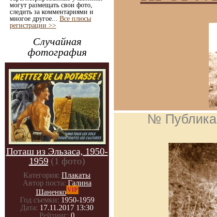
могут размещать свои фото,
следить за комментариями и
многое другое...
Все плюсы
регистрации >>
Случайная
фотография
№ Публика
Поташ из Эльзаса, 1950-
1959
(1 фото)
Категория:
Плакаты
Автор поста:
Галина
VIP
Шаненко
Год съемки:
1950-1959
Дата:
17.11.2017 13:30
Рейтинг:
0