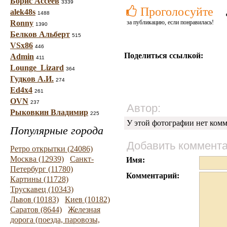
Борис Ассеев
3339
Проголосуйте
alek48s
1488
Ronny
за публикацию, если понравилась!
1390
Белков Альберт
515
VSx86
446
Поделиться ссылкой:
Admin
411
Lounge_Lizard
364
Гудков А.И.
274
Ed4x4
261
OVN
237
Автор:
Рыковкин Владимир
225
У этой фотографии нет комм
Популярные города
Добавить коммент
Ретро открытки (24086)
Москва (12939)
Санкт-
Имя:
Петербург (11780)
Комментарий:
Картины (11728)
Трускавец (10343)
Львов (10183)
Киев (10182)
Саратов (8644)
Железная
дорога (поезда, паровозы,