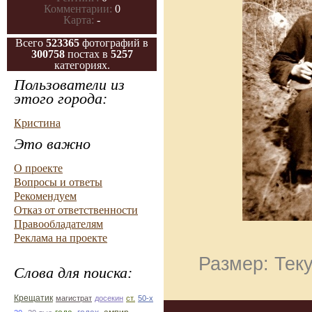
Комментарии:
0
Карта:
-
Всего
523365
фотографий в
300758
постах в
5257
категориях.
Пользователи из
этого города:
Кристина
Это важно
О проекте
Вопросы и ответы
Рекомендуем
Отказ от ответственности
Правообладателям
Реклама на проекте
Размер: Теку
Слова для поиска:
Крещатик
магистрат
досекин
ст.
50-х