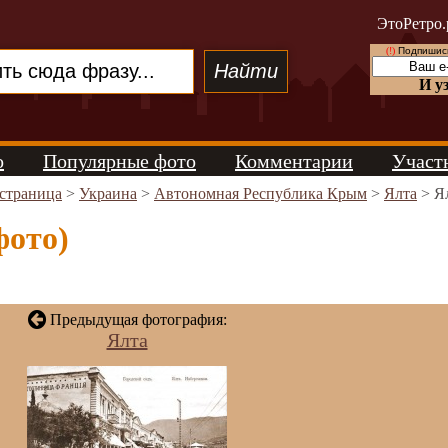
ЭтоРетро.
(!)
Подпишись
И у
о
Популярные фото
Комментарии
Участ
 страница
>
Украина
>
Автономная Республика Крым
>
Ялта
> Я
фото)
Предыдущая фотография:
Ялта