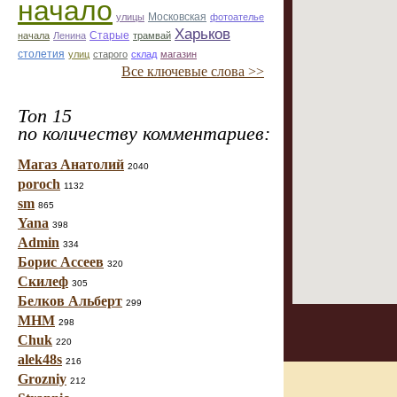
начало
улицы
Московская
фотоателье
Харьков
Старые
начала
Ленина
трамвай
столетия
улиц
старого
склад
магазин
Все ключевые слова >>
Топ 15
по количеству комментариев:
Магаз Анатолий
2040
poroch
1132
sm
865
Yana
398
Admin
334
Борис Ассеев
320
Скилеф
305
Белков Альберт
299
МНМ
298
Chuk
220
alek48s
216
Grozniy
212