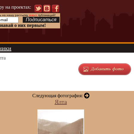
ру на проектах:
 на нашу рассылку
новых
публикаций!
знавай о них первым!
ники
лта
Следующая фотография:
Ялта