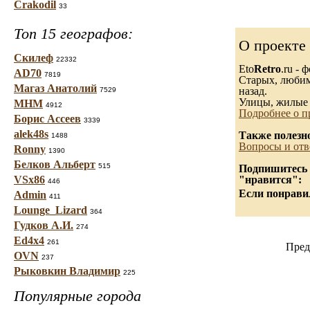
Crakodil
33
Топ 15 географов:
О проекте
Скилеф
22332
Eto
Retro
.ru -
AD70
7819
Старых, любимы
Магаз Анатолий
назад.
7529
Улицы, жилые 
МНМ
4912
Подробнее о п
Борис Ассеев
3339
alek48s
Также полезн
1488
Вопросы и отв
Ronny
1390
Белков Альберт
515
Подпишитесь н
VSx86
"нравится":
446
Если понравил
Admin
411
Lounge_Lizard
364
Гудков А.И.
274
Ed4x4
261
Пред
OVN
237
Рыковкин Владимир
225
Популярные города