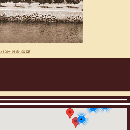
л 699*446 (54.98 KB)
2
6
4