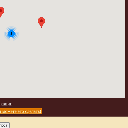
2
икации
 можете это сделать!
пост