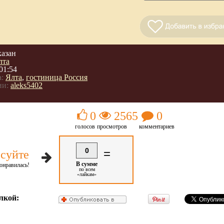
казан
лта
01:54
:
Ялта
,
гостиница Россия
ии:
aleks5402
0
2565
0
голосов
просмотров
комментариев
0
=
суйте
В сумме
онравилась!
по всем
«лайкам»
лкой: