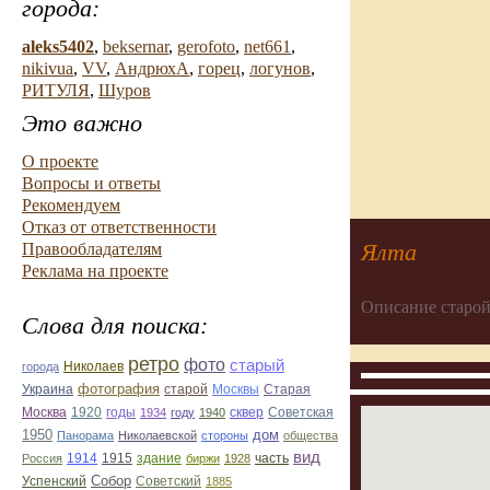
города:
aleks5402
,
beksernar
,
gerofoto
,
net661
,
nikivua
,
VV
,
АндрюхА
,
горец
,
логунов
,
РИТУЛЯ
,
Шуров
Это важно
О проекте
Вопросы и ответы
Рекомендуем
Отказ от ответственности
Ялта
Правообладателям
Реклама на проекте
Описание старой
Слова для поиска:
ретро
фото
старый
Николаев
города
фотография
Украина
Старая
старой
Москвы
Москва
1920
годы
сквер
1934
году
1940
Советская
1950
дом
Панорама
Николаевской
стороны
общества
вид
1914
1915
здание
Россия
биржи
1928
часть
Собор
Успенский
Советский
1885