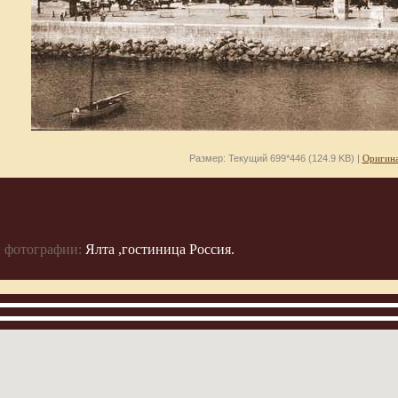
Размер: Текущий 699*446 (124.9 KB) |
Оригина
 фотографии:
Ялта ,гостиница Россия.