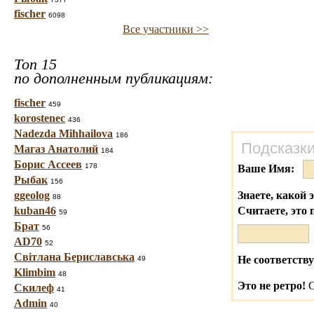
fischer
6098
Все участники >>
Топ 15
по дополненным публикациям:
fischer
459
korostenec
436
Nadezda Mihhailova
186
Подсказки
Магаз Анатолий
184
Борис Ассеев
178
Ваше Имя:
Рыбак
156
ggeolog
Знаете, какой 
88
kuban46
Считаете, это 
59
Брат
56
AD70
52
Світлана Бериславська
Не соответству
49
Klimbim
48
Это не ретро!
С
Скилеф
41
Admin
40