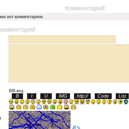
Комментарий:
фии нет комментариев.
комментарий
BB-код
х