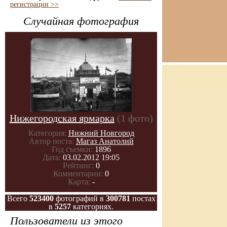
регистрации >>
Случайная фотография
Нижегородская ярмарка
(1 фото)
Категория:
Нижний Новгород
Автор поста:
Магаз Анатолий
Год съемки:
1896
Дата:
03.02.2012 19:05
Рейтинг:
0
Комментарии:
0
Карта:
-
Всего
523400
фотографий в
300781
постах
в
5257
категориях.
Пользователи из этого