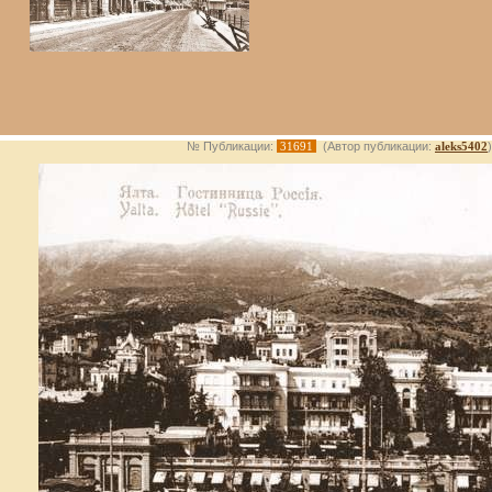
№ Публикации:
31691
(Автор публикации:
aleks5402