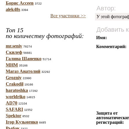
Борис Ассеев
3722
Автор:
alek48s
3394
Все участники >>
У этой фотогра
Добавить 
Топ 15
по количеству фотографий:
Имя:
mr.seniv
Комментарий:
78274
Скилеф
56681
Галина Шаненко
51714
МНМ
35166
Магаз Анатолий
32292
Grozniy
22990
Crakodil
19166
haratoshka
17292
worldriko
14815
AD70
12104
SAFARI
11552
Защита от
Spektor
8532
автоматически
Ігор Кузьменко
регистраций:
8485
Рыбак
7377