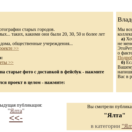
Влад
 фотографии старых городов.
Мы все
х... таких, какими они были 20, 30, 50 и более лет
колле
а)
Хот
дома, общественные учереждения...
не мен
роекте >>
ЭтоРет
о факт
о:
Подроб
еты >>
б)
Есл
Вашему
а старые фото с доставкой в фейсбук - нажмите
напиши
Вас в р
ся проект в целом - нажмите:
ыдущая публикация:
Вы смотрели публик
"
Ялта
"
"Ялта"
<<-
в категории
"Ял