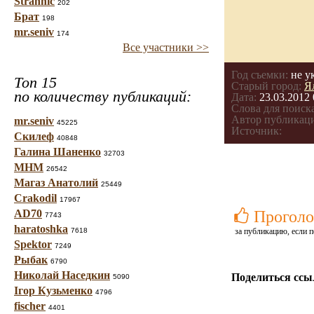
Strannic
202
Брат
198
mr.seniv
174
Все участники >>
Год съемки:
не у
Топ 15
Старый город:
Я
по количеству публикаций:
Дата:
23.03.2012 
Слова для поиска
Автор публикац
mr.seniv
45225
Источник:
Скилеф
40848
Галина Шаненко
32703
МНМ
26542
Магаз Анатолий
25449
Crakodil
17967
AD70
Проголо
7743
haratoshka
7618
за публикацию, если п
Spektor
7249
Рыбак
6790
Николай Наседкин
Поделиться ссы
5090
Ігор Кузьменко
4796
fischer
4401