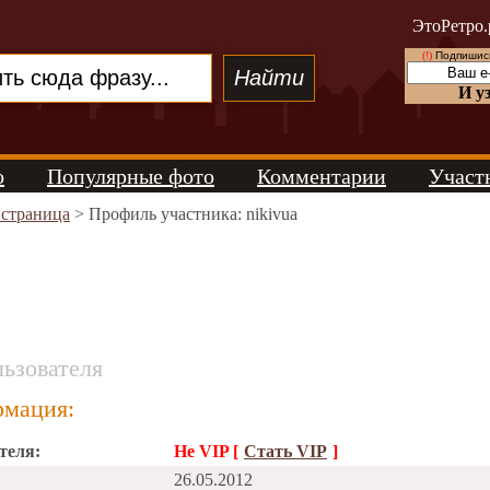
ЭтоРетро.
(!)
Подпишись
И у
о
Популярные фото
Комментарии
Участ
 страница
> Профиль участника: nikivua
ьзователя
мация:
теля:
Не VIP [
Стать VIP
]
26.05.2012