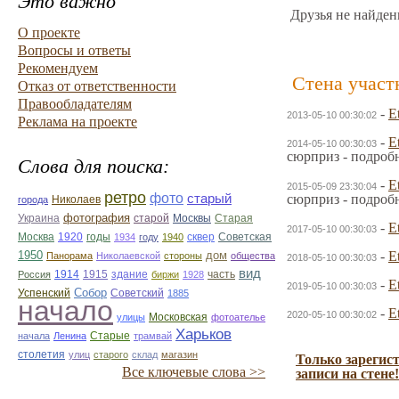
Это важно
Друзья не найден
О проекте
Вопросы и ответы
Рекомендуем
Стена участ
Отказ от ответственности
Правообладателям
-
E
2013-05-10 00:30:02
Реклама на проекте
-
E
2014-05-10 00:30:03
сюрприз - подроб
Слова для поиска:
-
E
2015-05-09 23:30:04
ретро
фото
старый
сюрприз - подроб
Николаев
города
фотография
Украина
Старая
старой
Москвы
-
E
2017-05-10 00:30:03
Москва
1920
годы
сквер
1934
году
1940
Советская
1950
дом
-
E
Панорама
Николаевской
стороны
общества
2018-05-10 00:30:03
вид
1914
1915
здание
Россия
биржи
1928
часть
-
E
2019-05-10 00:30:03
Собор
Успенский
Советский
1885
начало
-
E
2020-05-10 00:30:02
улицы
Московская
фотоателье
Харьков
Старые
начала
Ленина
трамвай
столетия
улиц
старого
склад
магазин
Только зарегис
Все ключевые слова >>
записи на стене!