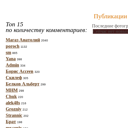
Публикации 
Топ 15
Последние фотогр
по количеству комментариев:
Сейчас нет новых
Магаз Анатолий
2040
poroch
1132
sm
865
Yana
398
Admin
334
Борис Ассеев
320
Скилеф
305
Белков Альберт
299
МНМ
298
Chuk
220
alek48s
216
Grozniy
212
Strannic
202
Брат
198
mr.seniv