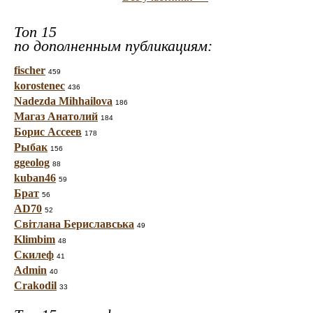
Топ 15
по дополненным публикациям:
fischer
459
korostenec
436
Nadezda Mihhailova
186
Магаз Анатолий
184
Борис Ассеев
178
Рыбак
156
ggeolog
88
kuban46
59
Брат
56
AD70
52
Світлана Бериславська
49
Klimbim
48
Скилеф
41
Admin
40
Crakodil
33