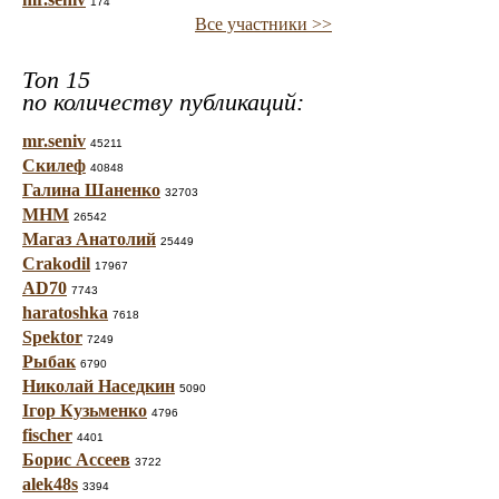
174
Все участники >>
Топ 15
по количеству публикаций:
mr.seniv
45211
Скилеф
40848
Галина Шаненко
32703
МНМ
26542
Магаз Анатолий
25449
Crakodil
17967
AD70
7743
haratoshka
7618
Spektor
7249
Рыбак
6790
Николай Наседкин
5090
Ігор Кузьменко
4796
fischer
4401
Борис Ассеев
3722
alek48s
3394