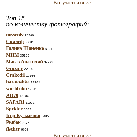
Все участники >>
Топ 15
по количеству фотографий:
mr.seniv
78260
Скилеф
56681
Галина Шаненко
51710
МНМ
35166
Магаз Анатолий
32292
Grozniy
22990
Crakodil
19166
haratoshka
17292
worldriko
14815
AD70
12104
SAFARI
11552
Spektor
8532
Ігор Кузьменко
8485
Рыбак
7377
fischer
6098
Все участники >>