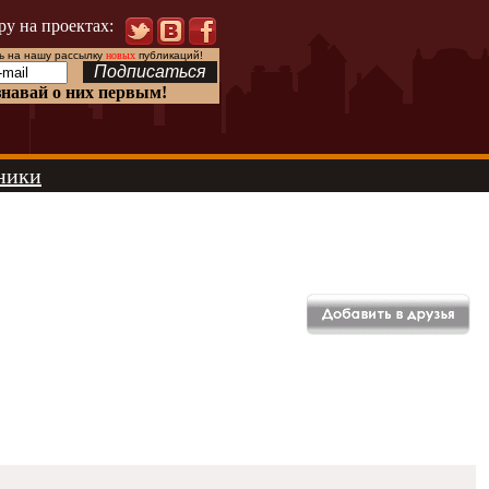
ру на проектах:
 на нашу рассылку
новых
публикаций!
знавай о них первым!
ники