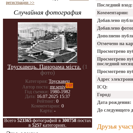
регистрации >>
Последний вход:
Случайная фотография
Комментарии:
Добавлено публ
Добавлено фото
Дополнено публ
Отмечено на ка
Просмотрено пу
Просмотрено пу
последний месяц
Трускавець. Панорама міста.
(1
Просмотрено пуб
фото)
Адрес электрон
Категория:
Трускавец
VIP
ICQ:
Автор поста:
mr.seniv
Год съемки:
1980-1982
Город:
Дата:
16.07.2025 15:37
Рейтинг:
0
Дата рождения:
Комментарии:
0
До следующего 
Карта:
-
Всего
523365
фотографий в
300758
постах
в
5257
категориях.
Друзья учас