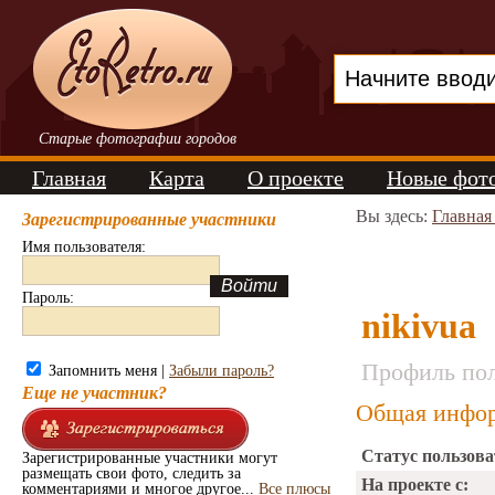
Старые фотографии городов
Главная
Карта
О проекте
Новые фот
Вы здесь:
Главная
Зарегистрированные участники
Имя пользователя:
Пароль:
nikivua
Профиль пол
Запомнить меня |
Забыли пароль?
Еще не участник?
Общая инфор
Статус пользова
Зарегистрированные участники могут
размещать свои фото, следить за
На проекте с:
комментариями и многое другое...
Все плюсы