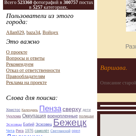
Всего
523360
фотографий в
300757
постах
в
5257
категориях.
Пользователи из этого
города:
Allan029
,
baza34
,
Войцех
Это важно
Раз
О проекте
Вопросы и ответы
Рекомендуем
Варшава.
Отказ от ответственности
Правообладателям
Реклама на проекте
Описание старой
Слова для поиска:
Пенза
сверху
Христос
Календарь
дети
Оккупация
военопленные
Чухлома
полицаи
Бежецк
Бабий
Эсэсовец
Эсэсовцы
1976
орел
Чита
Рига
самолёт
Светланской