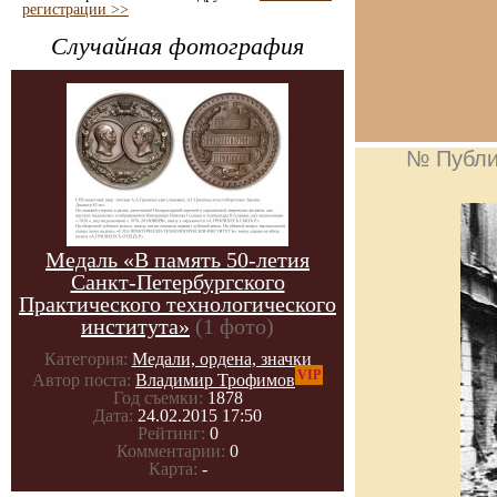
регистрации >>
Случайная фотография
№ Публи
Медаль «В память 50-летия
Санкт-Петербургского
Практического технологического
института»
(1 фото)
Категория:
Медали, ордена, значки
VIP
Автор поста:
Владимир Трофимов
Год съемки:
1878
Дата:
24.02.2015 17:50
Рейтинг:
0
Комментарии:
0
Карта:
-