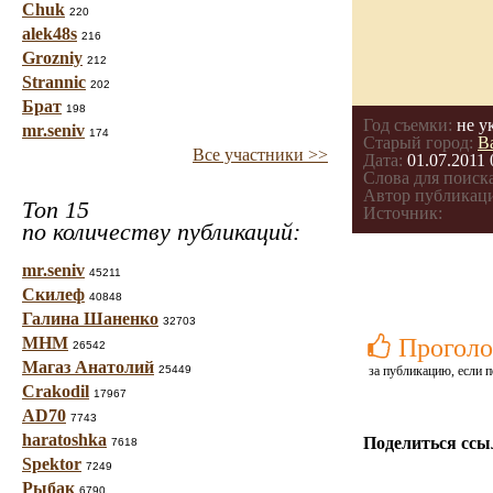
Chuk
220
alek48s
216
Grozniy
212
Strannic
202
Брат
198
Год съемки:
не у
mr.seniv
174
Старый город:
В
Все участники >>
Дата:
01.07.2011 
Слова для поиска
Автор публикац
Топ 15
Источник:
по количеству публикаций:
mr.seniv
45211
Скилеф
40848
Галина Шаненко
32703
МНМ
Проголо
26542
Магаз Анатолий
25449
за публикацию, если п
Crakodil
17967
AD70
7743
haratoshka
Поделиться ссы
7618
Spektor
7249
Рыбак
6790