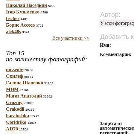
Николай Наседкин
5090
Ігор Кузьменко
4796
Автор:
fischer
4401
У этой фотогра
Борис Ассеев
3722
alek48s
3394
Добавить 
Все участники >>
Имя:
Топ 15
Комментарий:
по количеству фотографий:
mr.seniv
78260
Скилеф
56681
Галина Шаненко
51702
МНМ
35166
Магаз Анатолий
32292
Grozniy
22990
Crakodil
19166
haratoshka
17292
worldriko
Защита от
14815
автоматически
AD70
12104
регистраций: