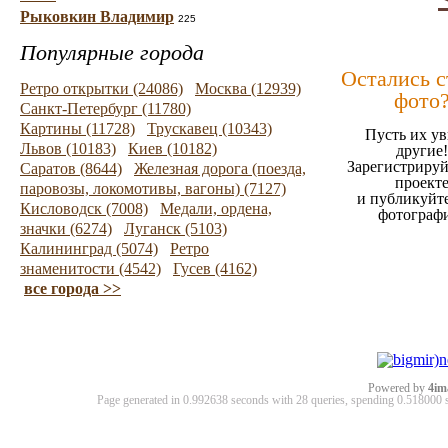
Рыковкин Владимир
225
Популярные города
Остались 
Ретро открытки (24086)
Москва (12939)
фото
Санкт-Петербург (11780)
Картины (11728)
Трускавец (10343)
Пусть их ув
Львов (10183)
Киев (10182)
другие!
Зарегистрируй
Саратов (8644)
Железная дорога (поезда,
проект
паровозы, локомотивы, вагоны) (7127)
и публикуйт
Кисловодск (7008)
Медали, ордена,
фотограф
значки (6274)
Луганск (5103)
Калининград (5074)
Ретро
знаменитости (4542)
Гусев (4162)
все города >>
Powered by
4im
Page generated in 0.992638 seconds with 28 queries, spending 0.51800