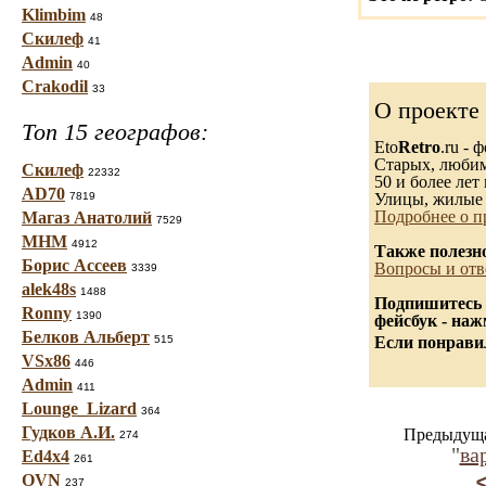
Klimbim
48
Скилеф
41
Admin
40
Crakodil
33
О проекте
Топ 15 географов:
Eto
Retro
.ru -
Старых, любимы
Скилеф
22332
50 и более лет 
AD70
7819
Улицы, жилые 
Подробнее о п
Магаз Анатолий
7529
МНМ
4912
Также полезн
Борис Ассеев
Вопросы и отв
3339
alek48s
1488
Подпишитесь 
Ronny
1390
фейсбук - на
Белков Альберт
515
Если понравил
VSx86
446
Admin
411
Lounge_Lizard
364
Гудков А.И.
Предыдуща
274
"
ва
Ed4x4
261
OVN
237