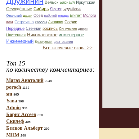
Дружинин
Вельск
Иркутская
Барнаул
Осуждённые
Сибирь
Якутск
Буддийский
Египет
Молога
Онанский
дацан
Обед
работой
ограда
Софии
Остречина
плот
соборы
Липовая
Нередице
роспись
Стенная
Сигтунские
двери
Николаевское
инженерное
Настенная
Инженерный
Дежурная
фехтования
Все ключевые слова >>
Топ 15
по количеству комментариев:
Магаз Анатолий
2040
poroch
1132
sm
865
Yana
398
Admin
334
Борис Ассеев
320
Скилеф
305
Белков Альберт
299
МНМ
298