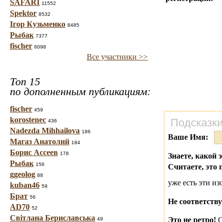
SAFARI
11552
Spektor
8532
Ігор Кузьменко
8485
Рыбак
7377
fischer
6098
Все участники >>
Топ 15
по дополненным публикациям:
fischer
459
korostenec
Подсказки
436
Nadezda Mihhailova
186
Ваше Имя:
Магаз Анатолий
184
Борис Ассеев
178
Знаете, какой 
Рыбак
156
Считаете, это 
ggeolog
88
уже есть эти и
kuban46
59
Брат
56
Не соответству
AD70
52
Світлана Бериславська
Это не ретро!
С
49