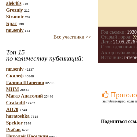
alek48s
216
Grozniy
212
Strannic
202
Брат
198
mr.seniv
174
Год съемки:
1930
Все участники >>
Старый город:
Х
Дата:
21.05.2026 
Слова для поиска
Топ 15
Автор публикац
по количеству публикаций:
Источник:
інтерн
mr.seniv
45237
Скилеф
40848
Галина Шаненко
32703
МНМ
26542
Проголо
Магаз Анатолий
25449
за публикацию, если п
Crakodil
17967
AD70
7743
haratoshka
7618
Поделиться ссы
Spektor
7249
Рыбак
6790
Николай Наседкин
5090