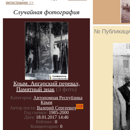
регистрации >>
Случайная фотография
№ Публикац
Крым. Ангарский перевал,
Памятный знак
(3 фото)
Категория:
Автономная Республика
Крым
VIP
Автор поста:
Валерий Сергеевич
Год съемки:
1985-2000
Дата:
18.01.2017 14:46
Рейтинг:
0
Комментарии:
0