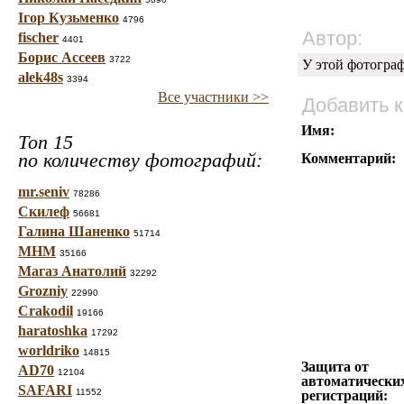
Ігор Кузьменко
4796
Автор:
fischer
4401
Борис Ассеев
3722
У этой фотогра
alek48s
3394
Все участники >>
Добавить 
Имя:
Топ 15
по количеству фотографий:
Комментарий:
mr.seniv
78286
Скилеф
56681
Галина Шаненко
51714
МНМ
35166
Магаз Анатолий
32292
Grozniy
22990
Crakodil
19166
haratoshka
17292
worldriko
14815
Защита от
AD70
12104
автоматически
SAFARI
11552
регистраций: