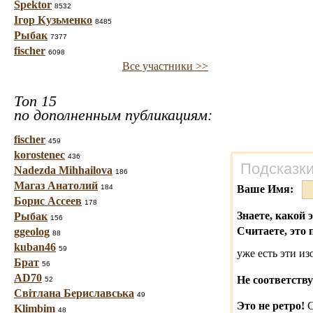
Spektor
8532
Ігор Кузьменко
8485
Рыбак
7377
fischer
6098
Все участники >>
Топ 15
по дополненным публикациям:
fischer
459
korostenec
436
Подсказки
Nadezda Mihhailova
186
Магаз Анатолий
184
Ваше Имя:
Борис Ассеев
178
Знаете, какой 
Рыбак
156
Считаете, это 
ggeolog
88
kuban46
59
уже есть эти и
Брат
56
AD70
Не соответству
52
Світлана Бериславська
49
Это не ретро!
С
Klimbim
48