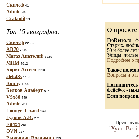
Скилеф
41
Admin
40
Crakodil
33
О проекте
Топ 15 географов:
Eto
Retro
.ru -
Скилеф
22332
Старых, любимы
AD70
50 и более лет 
7819
Улицы, жилые 
Магаз Анатолий
7529
Подробнее о п
МНМ
4912
Борис Ассеев
Также полезн
3339
Вопросы и отв
alek48s
1488
Ronny
1390
Подпишитесь 
фейсбук - на
Белков Альберт
515
Если понравил
VSx86
446
Admin
411
Lounge_Lizard
364
Гудков А.И.
274
Предыдуща
Ed4x4
261
"
Хуст. Весі
OVN
237
Рыковкин Владимир
225