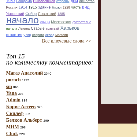
1950
дом
Панорама
Николаевской
стороны
общества
вид
1914
1915
здание
Россия
биржи
1928
часть
Собор
Успенский
Советский
1885
начало
улицы
Московская
фотоателье
Харьков
Старые
начала
Ленина
трамвай
столетия
улиц
старого
склад
магазин
Все ключевые слова >>
Топ 15
по количеству комментариев:
Магаз Анатолий
2040
poroch
1132
sm
865
Yana
398
Admin
334
Борис Ассеев
320
Скилеф
305
Белков Альберт
299
МНМ
298
Chuk
220