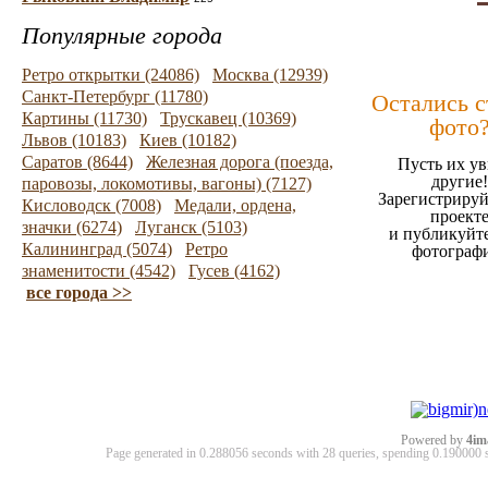
Популярные города
Ретро открытки (24086)
Москва (12939)
Санкт-Петербург (11780)
Остались 
Картины (11730)
Трускавец (10369)
фото
Львов (10183)
Киев (10182)
Саратов (8644)
Железная дорога (поезда,
Пусть их ув
другие!
паровозы, локомотивы, вагоны) (7127)
Зарегистрируй
Кисловодск (7008)
Медали, ордена,
проект
значки (6274)
Луганск (5103)
и публикуйт
Калининград (5074)
Ретро
фотограф
знаменитости (4542)
Гусев (4162)
все города >>
Powered by
4im
Page generated in 0.288056 seconds with 28 queries, spending 0.19000