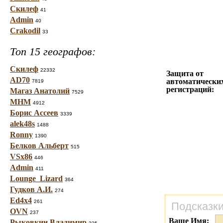
Скилеф
41
Admin
40
Crakodil
33
Топ 15 географов:
Скилеф
22332
Защита от
AD70
автоматически
7819
регистраций:
Магаз Анатолий
7529
МНМ
4912
Борис Ассеев
3339
alek48s
1488
Ronny
1390
Белков Альберт
515
VSx86
446
Admin
411
Lounge_Lizard
364
Гудков А.И.
274
Ed4x4
261
Подсказки
OVN
237
Ваше Имя:
Рыковкин Владимир