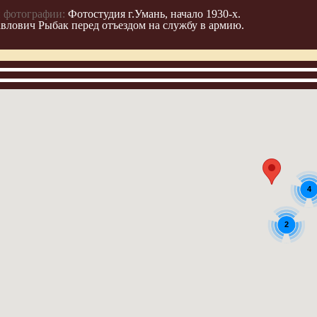
 фотографии:
Фотостудия г.Умань, начало 1930-х.
влович Рыбак перед отъездом на службу в армию.
4
2