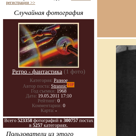
регистрации >>
Случайная фотография
Ретро - фантастика
(1 фото)
Категория:
Разное
VIP
Автор поста:
Strannic
Год съемки:
1968
Дата:
19.05.2011 17:10
Рейтинг:
0
Комментарии:
0
Карта:
-
Всего
523358
фотографий в
300757
постах
в
5257
категориях.
Пользователи из этого