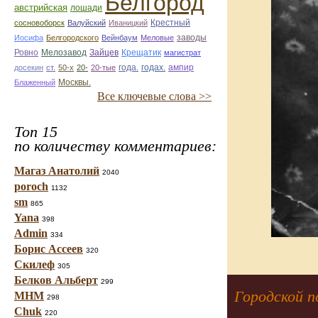
Белгород
австрийская
лошади
Крестный
сосновоборск
Валуйский
Иваницкий
заводы
Иосифа
Белгородского
Вейнбаум
Меловые
Ровно
Мелозавод
Зайцев
Крещатик
магистрат
года.
годах.
ампир
досекин
ст.
50-х
20-
20-тые
Москвы.
Блаженный
Все ключевые слова >>
Топ 15
по количеству комментариев:
Магаз Анатолий
2040
poroch
1132
sm
865
Yana
398
Admin
334
Борис Ассеев
320
Скилеф
305
Белков Альберт
299
Городской п
МНМ
298
Chuk
220