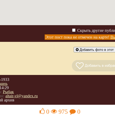
Скрыть другие публ
Этот пост пока не отмечен на карте!
Вы
Добавить фото в этот 
-1933
мань
14:29
:
Рыбак
ии:
altair-vl@yandex.ru
й архив
0
975
0