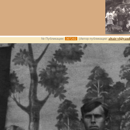
№ Публикации:
307202
(Автор публикации:
altair-vl@yand