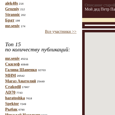
alek48s
216
Описание старой
Grozniy
Мой дед Петр Па
212
Strannic
202
Брат
198
mr.seniv
174
Все участники >>
Топ 15
по количеству публикаций:
mr.seniv
45211
Скилеф
40848
Галина Шаненко
32703
МНМ
26542
Магаз Анатолий
25449
Crakodil
17967
AD70
7743
haratoshka
7618
Spektor
7249
Рыбак
6790
Николай Наседкин