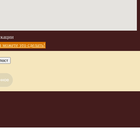
икации
 можете это сделать!
пост