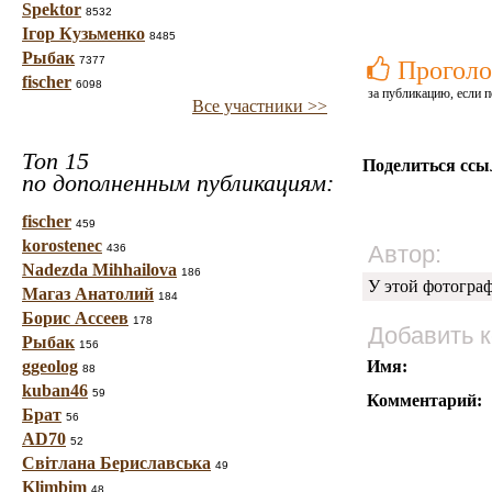
Spektor
8532
Ігор Кузьменко
8485
Рыбак
7377
Проголо
fischer
6098
за публикацию, если п
Все участники >>
Топ 15
Поделиться ссы
по дополненным публикациям:
fischer
459
korostenec
Автор:
436
Nadezda Mihhailova
186
У этой фотогра
Магаз Анатолий
184
Борис Ассеев
178
Добавить 
Рыбак
156
ggeolog
Имя:
88
kuban46
59
Комментарий:
Брат
56
AD70
52
Світлана Бериславська
49
Klimbim
48