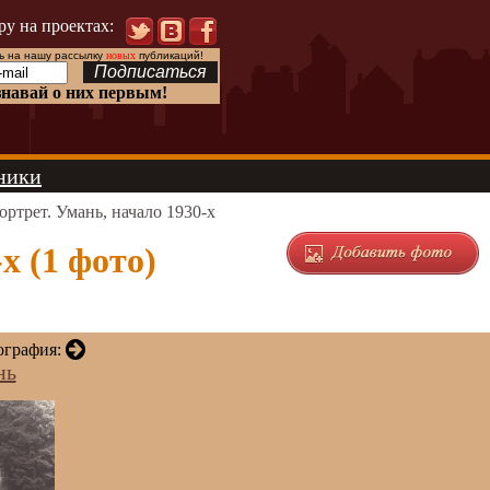
ру на проектах:
 на нашу рассылку
новых
публикаций!
знавай о них первым!
ники
ортрет. Умань, начало 1930-х
х (1 фото)
ография:
нь