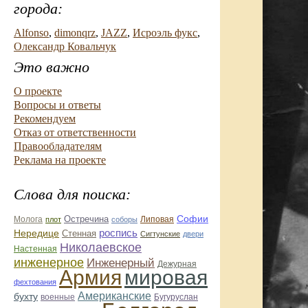
города:
Alfonso
,
dimonqrz
,
JAZZ
,
Исроэль фукс
,
Олександр Ковальчук
Это важно
О проекте
Вопросы и ответы
Рекомендуем
Отказ от ответственности
Правообладателям
Реклама на проекте
Слова для поиска:
Софии
Остречина
Молога
Липовая
плот
соборы
Нередице
роспись
Стенная
Сигтунские
двери
Николаевское
Настенная
инженерное
Инженерный
Дежурная
Армия
мировая
фехтования
Американские
бухту
военные
Бугуруслан