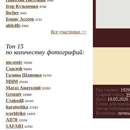
5090
Ігор Кузьменко
4796
fischer
4401
Борис Ассеев
3722
alek48s
3394
Все участники >>
Топ 15
по количеству фотографий:
mr.seniv
78260
Скилеф
56681
Галина Шаненко
51702
МНМ
35166
Магаз Анатолий
32292
Год съемки:
1929
Grozniy
Старый город:
У
22990
Дата:
10.05.2026 
Crakodil
19166
Слова для поиска
haratoshka
17292
Автор публикац
Источник:
личны
worldriko
14815
AD70
12104
SAFARI
11552