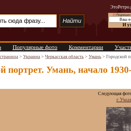
ЭтоРетро.
(!)
Подпишись
И у
о
Популярные фото
Комментарии
Участ
 страница
>
Украина
>
Черкасская область
>
Умань
> Городской п
й портрет. Умань, начало 1930-
Следующая фот
г.Ума