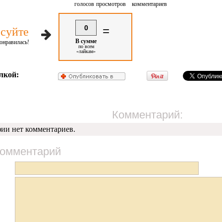
голосов
просмотров
комментариев
0
=
суйте
В сумме
онравилась!
по всем
«лайкам»
лкой:
Комментарий:
фии нет комментариев.
комментарий