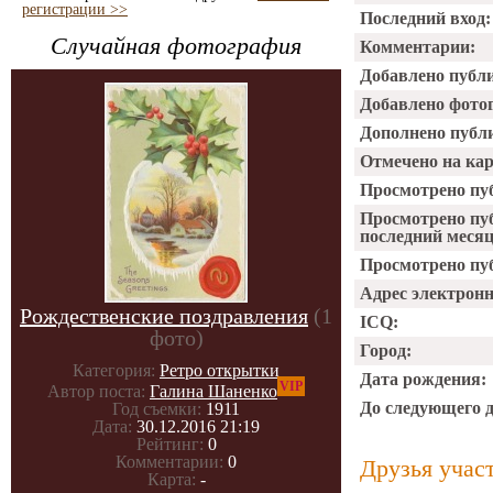
регистрации >>
Последний вход:
Случайная фотография
Комментарии:
Добавлено публ
Добавлено фото
Дополнено публ
Отмечено на ка
Просмотрено пу
Просмотрено пу
последний месяц
Просмотрено пуб
Адрес электрон
Рождественские поздравления
(1
ICQ:
фото)
Город:
Категория:
Ретро открытки
Дата рождения:
VIP
Автор поста:
Галина Шаненко
До следующего 
Год съемки:
1911
Дата:
30.12.2016 21:19
Рейтинг:
0
Комментарии:
0
Друзья учас
Карта:
-