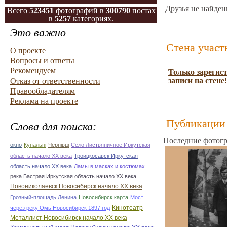
Друзья не найден
Всего
523451
фотографий в
300790
постах
в
5257
категориях.
Это важно
Стена участ
О проекте
Вопросы и ответы
Рекомендуем
Только зарегис
записи на стене!
Отказ от ответственности
Правообладателям
Реклама на проекте
Публикации 
Слова для поиска:
Последние фотогр
окно
Купальні
Чернівці
Село Листвяничное Иркутская
область начало ХХ века
Троицкосавск Иркутская
область начало ХХ века
Ламы в масках и костюмах
река Бастрая Иркутская область начало ХХ века
Новониколаевск Новосибирск начало ХХ века
Грозный-площадь Ленина
Новосибирск карта
Мост
Кинотеатр
через реку Омь Новосибирск 1897 год
Металлист Новосибирск начало ХХ века