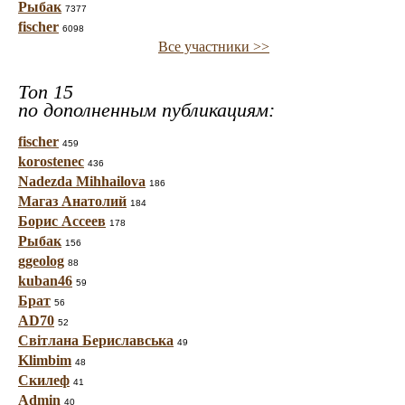
Рыбак
7377
fischer
6098
Все участники >>
Топ 15
по дополненным публикациям:
fischer
459
korostenec
436
Nadezda Mihhailova
186
Магаз Анатолий
184
Борис Ассеев
178
Рыбак
156
ggeolog
88
kuban46
59
Брат
56
AD70
52
Світлана Бериславська
49
Klimbim
48
Скилеф
41
Admin
40