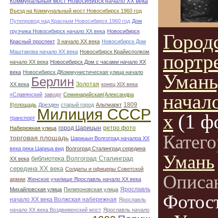
Коммунальный мост Новосибирск начало ХХ века
Въезд на Коммунальный мост Новосибирск 1960 год
Путепровод над Красным Новосибирск 1960 год
Дом
грузчика Новосибирск начало ХХ века
Новосибирск
Город
Красный проспект
3 начало ХХ века
Новосибирск Дом
Маштакова начало ХХ века
Новосибирск Крайисполком
портре
начало ХХ века
Новосибирск Дом с часами начало ХХ
века
Новосибирск ДКоммунистическая улица начало
Умань
Берлин
Золотая
ХХ века
конец ХІХ века
начал
«Славянский
завод»
Семинарийская(Александра
1809
II)площадь
Дрезден
старый город
Альтмаркт
Милиция СССР
х
(1 ф
транспорт
город Царицын
ретро фото
Набережная улица
Катег
торговая площадь
Царицын Волгоград началоа ХХ
века река Царица вид
Волгоград Сталинград середина
Умань
библиотека Волгоград Сталинград
ХХ века
середина ХХ века
Солдаты и офицеры Советской
Описа
армии
Женское училище Ярославль начало ХХ века
Ярославль
Михайловская улица
Пилипоновская улица
Фотос
начало ХХ века Волжская набережная
Ярославль
начало ХХ века Воздвиженский мост
Ярославль начало