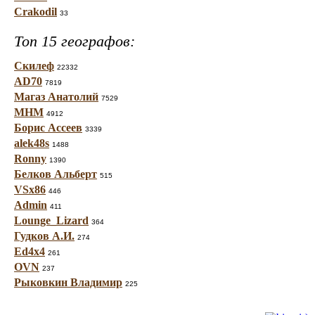
Crakodil
33
Топ 15 географов:
Скилеф
22332
AD70
7819
Магаз Анатолий
7529
МНМ
4912
Борис Ассеев
3339
alek48s
1488
Ronny
1390
Белков Альберт
515
VSx86
446
Admin
411
Lounge_Lizard
364
Гудков А.И.
274
Ed4x4
261
OVN
237
Рыковкин Владимир
225