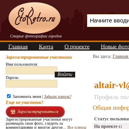
Старые фотографии городов
Главная
Карта
О проекте
Новые фот
Вы здесь:
Главная
Зарегистрированные участники
Имя пользователя:
Пароль:
altair-v
Профиль пол
Запомнить меня |
Забыли пароль?
Еще не участник?
Общая инфор
Статус пользова
Зарегистрированные участники могут
размещать свои фото, следить за
На проекте с:
комментариями и многое другое...
Все плюсы