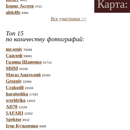
Карта: 
4401
Борис Ассеев
3722
alek48s
3394
Все участники >>
Топ 15
по количеству фотографий:
mr.seniv
78286
Скилеф
56681
Галина Шаненко
51714
МНМ
35166
Магаз Анатолий
32292
Grozniy
22990
Crakodil
19166
haratoshka
17292
worldriko
14815
AD70
12104
SAFARI
11552
Spektor
8532
Ігор Кузьменко
8485