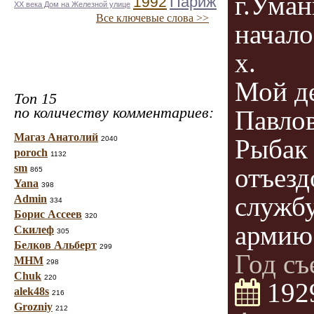
г.Уман
Париж
1992
ХХ века Дом на Железной улице
Все ключевые слова >>
начало
х.
Мой д
Топ 15
по количеству комментариев:
Павло
Магаз Анатолий
Рыбак
2040
poroch
1132
sm
отъезд
865
Yana
398
службу
Admin
334
Борис Ассеев
320
армию
Скилеф
305
Белков Альберт
299
Год съ
МНМ
298
Chuk
220
192
alek48s
216
Grozniy
212