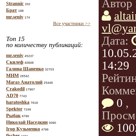
Автор 
Strannic
202
Брат
198
altai
mr.seniv
174
Все участники >>
vl@yan
Дата:
Топ 15
по количеству публикаций:
10.05.
mr.seniv
45237
14:29
Скилеф
40848
Галина Шаненко
32703
Рейти
МНМ
26542
Магаз Анатолий
25449
Комме
Crakodil
17967
AD70
7743
0
,
haratoshka
7618
Spektor
7249
Просм
Рыбак
6790
Николай Наседкин
5090
100
Ігор Кузьменко
4796
fischer