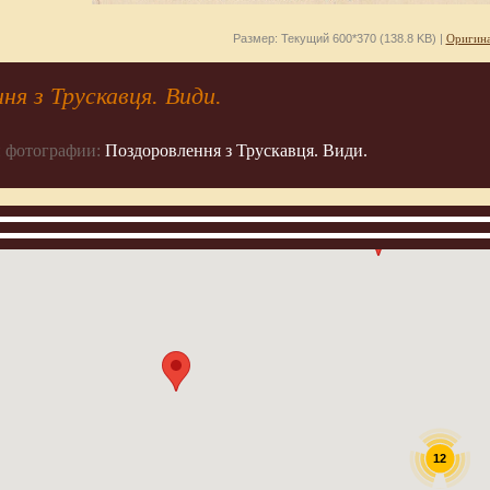
Размер: Текущий 600*370 (138.8 KB) |
Оригина
ня з Трускавця. Види.
 фотографии:
Поздоровлення з Трускавця. Види.
12