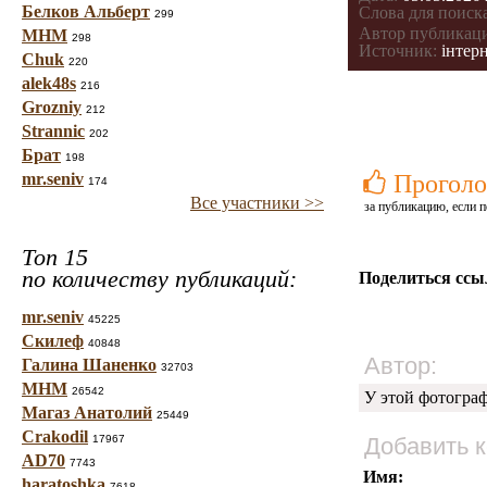
Белков Альберт
Слова для поиска
299
Автор публикац
МНМ
298
Источник:
інтерн
Chuk
220
alek48s
216
Grozniy
212
Strannic
202
Брат
198
mr.seniv
Проголо
174
Все участники >>
за публикацию, если п
Топ 15
по количеству публикаций:
Поделиться ссы
mr.seniv
45225
Скилеф
40848
Автор:
Галина Шаненко
32703
МНМ
26542
У этой фотогра
Магаз Анатолий
25449
Crakodil
17967
Добавить 
AD70
7743
Имя:
haratoshka
7618