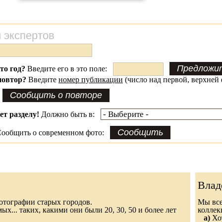
 экспертов
это год?
Введите его в это поле:
повтор?
Введите
номер публикации
(число над первой, верхней 
ет разделу!
Должно быть в:
ообщить о современном фото:
Влад
 фотографии старых городов.
Мы все
х... таких, какими они были 20, 30, 50 и более лет
колле
а)
Хот