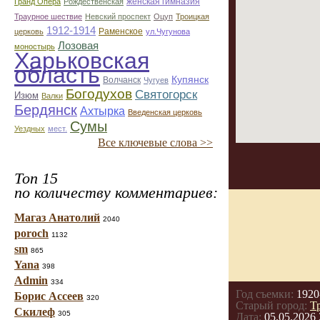
женская гимназия
Гранд Опера
Рождественская
Траурное шествие
Невский проспект
Оцуп
Троицкая
1912-1914
Раменское
церковь
ул.Чугунова
Лозовая
моностырь
Харьковская
область
Купянск
Волчанск
Чугуев
Богодухов
Святогорск
Изюм
Валки
Бердянск
Ахтырка
Введенская церковь
Сумы
Уездных
мест.
Все ключевые слова >>
Топ 15
по количеству комментариев:
Магаз Анатолий
2040
poroch
1132
sm
865
Yana
398
Admin
334
Год съемки:
1920
Борис Ассеев
320
Старый город:
Т
Скилеф
305
Дата:
05.05.2026 