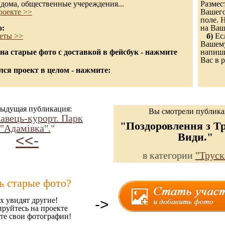
дома, общественные учереждения...
Размес
роекте >>
Вашего
поле. 
о:
на Ваш
еты >>
б)
Есл
Вашему
а старые фото с доставкой в фейсбук - нажмите
напиши
Вас в р
ся проект в целом - нажмите:
ыдущая публикация:
Вы смотрели публик
авець-курорт. Парк
"Поздоровлення з Т
"Адамівка".
"
Види."
<<-
в категории
"Труск
ь старые фото?
х увидят другие!
->
ируйтесь на проекте
те свои фотографии!