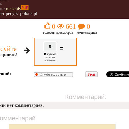
:
VIP
ии:
mr.seniv
ет ресурс-роlona.pl
0
661
0
голосов
просмотров
комментариев
0
=
суйте
В сумме
онравилась!
по всем
«лайкам»
лкой:
Комментарий:
фии нет комментариев.
комментарий