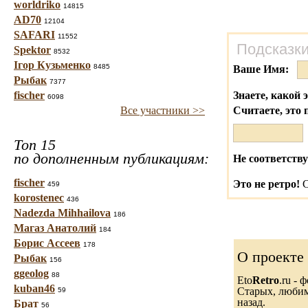
worldriko
14815
AD70
12104
SAFARI
11552
Подсказки
Spektor
8532
Ігор Кузьменко
8485
Ваше Имя:
Рыбак
7377
fischer
Знаете, какой 
6098
Все участники >>
Считаете, это 
Топ 15
по дополненным публикациям:
Не соответству
fischer
Это не ретро!
С
459
korostenec
436
Nadezda Mihhailova
186
Магаз Анатолий
184
Борис Ассеев
178
О проекте
Рыбак
156
ggeolog
88
Eto
Retro
.ru -
kuban46
Старых, любимы
59
назад.
Брат
56