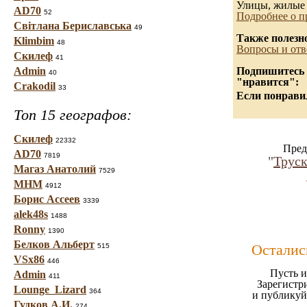
Улицы, жилые 
AD70
52
Подробнее о п
Світлана Бериславська
49
Также полезн
Klimbim
48
Вопросы и отв
Скилеф
41
Admin
Подпишитесь н
40
"нравится":
Crakodil
33
Если понравил
Топ 15 географов:
Скилеф
22332
Пред
AD70
7819
"
Труск
Магаз Анатолий
7529
МНМ
4912
Борис Ассеев
3339
alek48s
1488
Ronny
1390
Белков Альберт
Осталис
515
VSx86
446
Пусть и
Admin
411
Зарегистр
Lounge_Lizard
364
и публикуй
Гудков А.И.
274