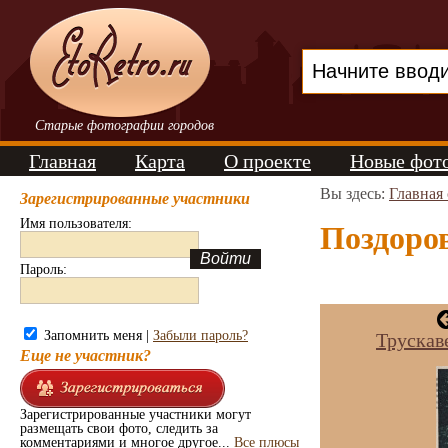
Старые фотографии городов
Главная
Карта
О проекте
Новые фот
Вы здесь:
Главная
Зарегистрированные участники
Имя пользователя:
Поздоров
Пароль:
Запомнить меня |
Забыли пароль?
Трускав
Еще не участник?
Зарегистрированные участники могут
размещать свои фото, следить за
комментариями и многое другое...
Все плюсы