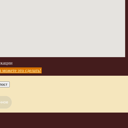
икации
 можете это сделать!
пост