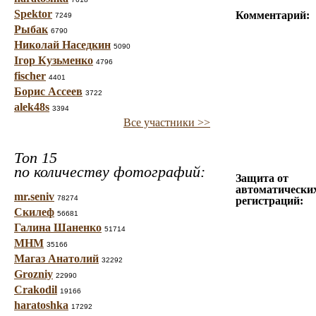
Spektor
Комментарий:
7249
Рыбак
6790
Николай Наседкин
5090
Ігор Кузьменко
4796
fischer
4401
Борис Ассеев
3722
alek48s
3394
Все участники >>
Топ 15
по количеству фотографий:
Защита от
автоматически
mr.seniv
78274
регистраций:
Скилеф
56681
Галина Шаненко
51714
МНМ
35166
Магаз Анатолий
32292
Grozniy
22990
Crakodil
19166
haratoshka
17292