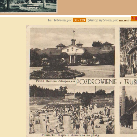
VI
№ Публикации:
307129
(Автор публикации:
mr.seniv