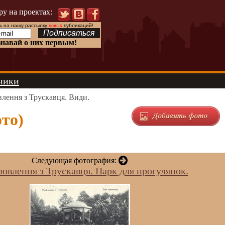
ру на проектах:
 на нашу рассылку
новых
публикаций!
знавай о них первым!
ники
лення з Трускавця. Види.
ото)
Следующая фотография:
овлення з Трускавця. Парк для прогулянок.