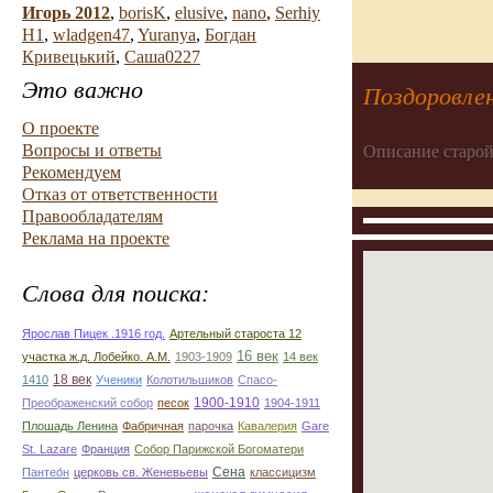
Игорь 2012
,
borisK
,
elusive
,
nano
,
Serhiy
H1
,
wladgen47
,
Yuranya
,
Богдан
Кривецький
,
Саша0227
Это важно
Поздоровлен
О проекте
Вопросы и ответы
Описание старой
Рекомендуем
Отказ от ответственности
Правообладателям
Реклама на проекте
Слова для поиска:
Ярослав Пицек .1916 год.
Артельный староста 12
16 век
участка ж.д. Лобейко. А.М.
1903-1909
14 век
18 век
1410
Ученики
Колотильшиков
Спасо-
1900-1910
Преображенский собор
песок
1904-1911
Плошадь Ленина
Фабричная
парочка
Кавалерия
Gare
St. Lazare
Франция
Собор Парижской Богоматери
Сена
Пантео́н
церковь св. Женевьевы
классицизм