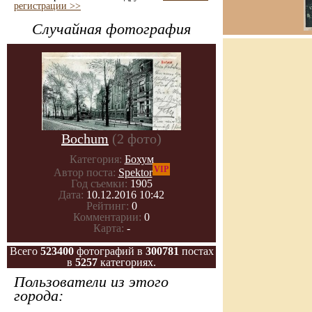
регистрации >>
Случайная фотография
Bochum
(2 фото)
Категория:
Бохум
VIP
Автор поста:
Spektor
Год съемки:
1905
Дата:
10.12.2016 10:42
Рейтинг:
0
Комментарии:
0
Карта:
-
Всего
523400
фотографий в
300781
постах
в
5257
категориях.
Пользователи из этого
города: