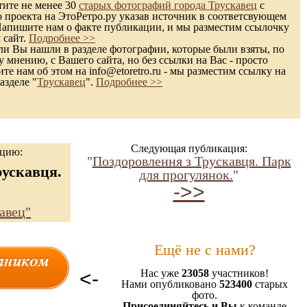
тите не менее 30
старых фотографий города Трускавец
с
 проекта на ЭтоРетро.ру указав источник в соответсвующем
Напишите нам о факте публикации, и мы разместим ссылочку
 сайт.
Подробнее >>
и Вы нашли в разделе фотографии, которые были взяты, по
 мнению, с Вашего сайта, но без ссылки на Вас - просто
те нам об этом на info@etoretro.ru - мы разместим ссылку на
азделе "
Трускавец
".
Подробнее >>
Следующая публикация:
ацию:
"
Поздоровлення з Трускавця. Парк
рускавця.
для прогулянок.
"
->>
авец"
Ещё не с нами?
<-
Нас уже
23058
участников!
Нами опубликовано
523400
старых
фото.
Присоединяйтесь и Вы
к команде