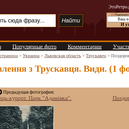
ЭтоРетро.
(!)
Подпишись
И у
о
Популярные фото
Комментарии
Участ
 страница
>
Украина
>
Львовская область
>
Трускавец
> Поздоров
лення з Трускавця. Види. (1 ф
Предыдущая фотография:
ець-курорт. Парк "Адамівка".
Поздор