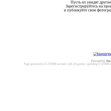
Пусть их увидят другие
Зарегистрируйтесь на про
и публикуйте свои фотогр
Powered by
4im
Page generated in 0.259496 seconds with 28 queries, spending 0.14500