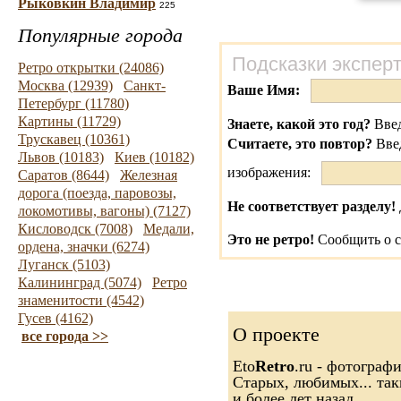
Рыковкин Владимир
225
Популярные города
Подсказки экспер
Ретро открытки (24086)
Москва (12939)
Санкт-
Ваше Имя:
Петербург (11780)
Картины (11729)
Знаете, какой это год?
Введ
Трускавец (10361)
Считаете, это повтор?
Вве
Львов (10183)
Киев (10182)
изображения:
Саратов (8644)
Железная
дорога (поезда, паровозы,
Не соответствует разделу!
локомотивы, вагоны) (7127)
Кисловодск (7008)
Медали,
Это не ретро!
Сообщить о с
ордена, значки (6274)
Луганск (5103)
Калининград (5074)
Ретро
знаменитости (4542)
Гусев (4162)
О проекте
все города >>
Eto
Retro
.ru - фотограф
Старых, любимых... так
и более лет назад.