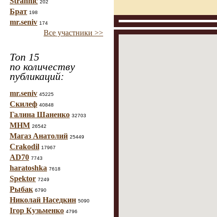
Strannic
202
Брат
198
mr.seniv
174
Все участники >>
Топ 15
по количеству
публикаций:
mr.seniv
45225
Скилеф
40848
Галина Шаненко
32703
МНМ
26542
Магаз Анатолий
25449
Crakodil
17967
AD70
7743
haratoshka
7618
Spektor
7249
Рыбак
6790
Николай Наседкин
5090
Ігор Кузьменко
4796