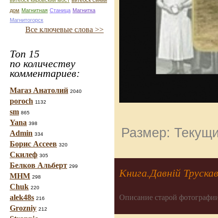
витебск кировский мост
витебск синий
дом
Магнитная
Станица
Магнитка
Магнитогорск
Все ключевые слова >>
Топ 15
по количеству
комментариев:
Магаз Анатолий
2040
poroch
1132
sm
865
Yana
398
Размер: Текущи
Admin
334
Борис Ассеев
320
Скилеф
305
Белков Альберт
299
Книга.Давній Труска
МНМ
298
Chuk
220
Описание старой фотографии
alek48s
216
Grozniy
212