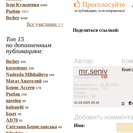
Проголосуйте
Ігор Кузьменко
8485
Рыбак
за публикацию, если понравилась!
7377
fischer
6098
Все участники >>
Поделиться ссылкой:
Топ 15
по дополненным
публикациям:
Автор:
Ком
fischer
459
korostenec
436
mr.seniv
Книг
Nadezda Mihhailova
186
Пользователь
VIP
Магаз Анатолий
184
На проекте с: 18.06.2014
Борис Ассеев
178
Комментарии: 174
Город:
Рыбак
156
Возраст: 86
ggeolog
88
01.03.2025 20:34
kuban46
59
Брат
56
Добавить коммент
AD70
52
Имя:
Світлана Бериславська
49