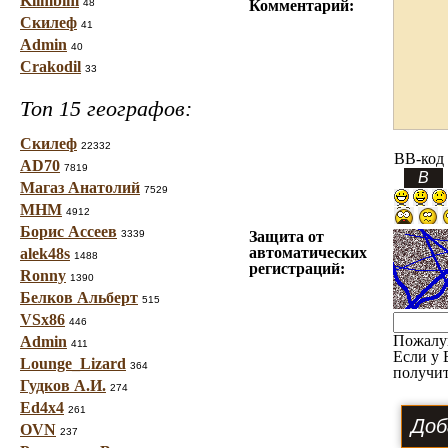
Klimbim
48
Комментарий:
Скилеф
41
Admin
40
Crakodil
33
Топ 15 географов:
Скилеф
22332
BB-код
AD70
7819
Магаз Анатолий
7529
МНМ
4912
Борис Ассеев
3339
Защита от
автоматических
alek48s
1488
регистраций:
Ronny
1390
Белков Альберт
515
VSx86
446
Пожалу
Admin
411
Если у 
Lounge_Lizard
364
получит
Гудков А.И.
274
Ed4x4
261
OVN
237