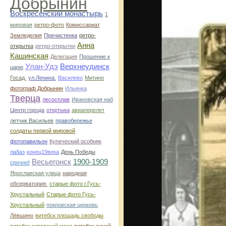
Добрынин
Воскресенский монастырь
1
мировая
ретро-фото
Комиссариат
Земледелия
Пречистенка
ретро-
Анна
открытка
ретро-открытки
Кашинская
Делегация
Прошение к
Улан-Удэ
Верхнеудинск
царю
Госад.
ул.Ленина.
Василево
Митино
фотограф Добрынин
Ильинка
Тверца
лесосплав
Ивановская наб
Центр города
откртыка
авиаперелет
летчик Васильев
правобережье
солдаты первой мировой
фотопавильон
Купеческий особняк
лабаз
конец19века
День Победы
Весьегонск
1900-1909
срочно!
Ярославская улица
народная
обсерватория.
старые фото г.Гусь-
Хрустальный
Старые фото Гусь-
Хрустальный
покровская церковь
Лёвшино
витебск площадь свободы