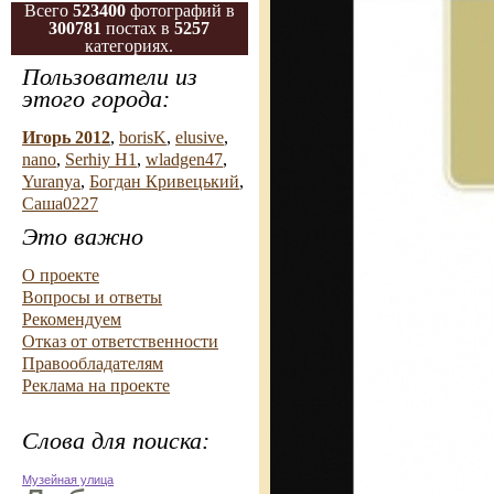
Всего
523400
фотографий в
300781
постах в
5257
категориях.
Пользователи из
этого города:
Игорь 2012
,
borisK
,
elusive
,
nano
,
Serhiy H1
,
wladgen47
,
Yuranya
,
Богдан Кривецький
,
Саша0227
Это важно
О проекте
Вопросы и ответы
Рекомендуем
Отказ от ответственности
Правообладателям
Реклама на проекте
Слова для поиска:
Музейная улица