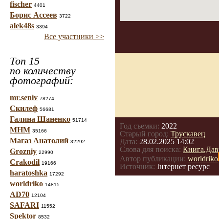
fischer
4401
Борис Ассеев
3722
alek48s
3394
Все участники >>
Топ 15
по количеству
фотографий:
mr.seniv
78274
Скилеф
56681
Галина Шаненко
51714
Год съемки:
2022
МНМ
35166
Старый город:
Трускавец
Магаз Анатолий
Дата:
28.02.2025 14:02
32292
Слова для поиска:
Книга.Дав
Grozniy
22990
Автор публикации:
worldriko
Crakodil
19166
Источник:
Інтернет ресурс
haratoshka
17292
worldriko
14815
AD70
12104
SAFARI
11552
Spektor
8532