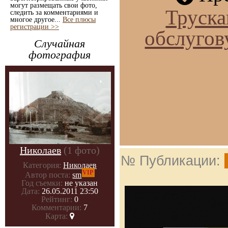
могут размещать свои фото,
Труска
следить за комментариями и
многое другое...
Все плюсы
регистрации >>
обслугов
Случайная
фотография
Николаев
(1 фото)
№ Публикации:
Категория:
Николаев
VIP
Автор поста:
sm
Год съемки:
не указан
Дата:
26.05.2011 23:50
Рейтинг:
0
Комментарии:
7
Карта: