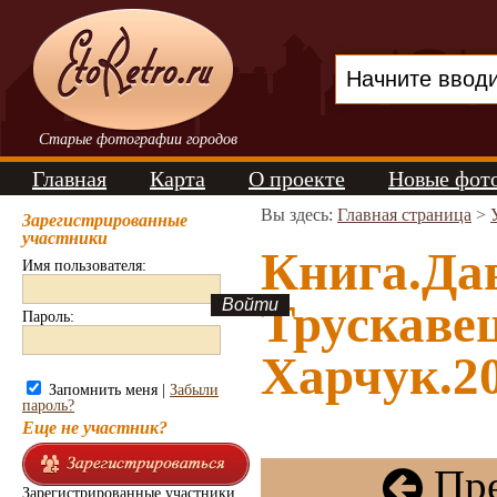
Старые фотографии городов
Главная
Карта
О проекте
Новые фот
Вы здесь:
Главная страница
>
Зарегистрированные
участники
Книга.Да
Имя пользователя:
Трускаве
Пароль:
Харчук.20
Запомнить меня |
Забыли
пароль?
Еще не участник?
Пре
Зарегистрированные участники