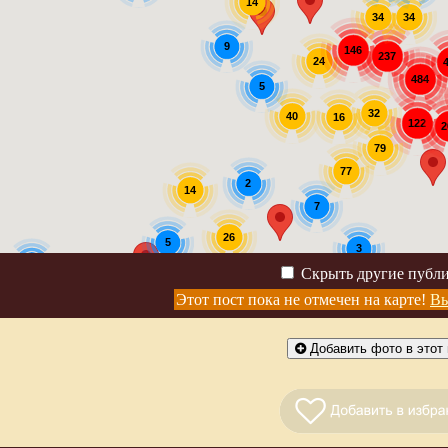
14
34
34
9
146
237
24
484
5
32
40
16
122
2
79
77
2
14
7
26
5
3
2
Скрыть другие публ
Этот пост пока не отмечен на карте!
Вы
Добавить фото в этот 