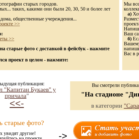
 фотографии старых городов.
Мы все
х... таких, какими они были 20, 30, 50 и более лет
колле
а)
Хот
дома, общественные учереждения...
Размес
роекте >>
проект
Напиши
о:
Ваш са
еты >>
б)
Есл
Вашему
а старые фото с доставкой в фейсбук - нажмите
напиши
Вас в р
ся проект в целом - нажмите:
ыдущая публикация:
Вы смотрели публик
л "Капитан Букаев" у
"На стадионе "Ди
причала
"
<<-
в категории
"Сара
ь старые фото?
х увидят другие!
->
ируйтесь на проекте