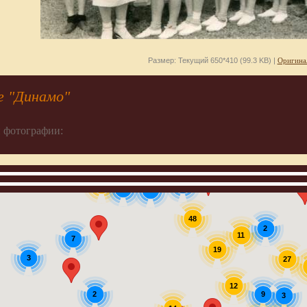
Размер: Текущий 650*410 (99.3 KB) |
Оригина
е "Динамо"
 фотографии:
4
10
6
3
48
2
11
7
19
3
27
12
9
2
3