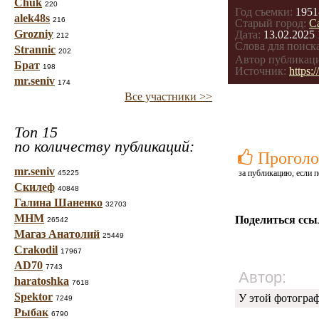
Chuk
220
Год съемки:
1951
alek48s
216
Старый город:
С
Grozniy
Дата:
13.02.2025 
212
Слова для поиска
Strannic
202
Автор публикац
Брат
198
Источник:
https:
mr.seniv
174
Все участники >>
Топ 15
по количеству публикаций:
Проголо
mr.seniv
за публикацию, если п
45225
Скилеф
40848
Галина Шаненко
32703
МНМ
Поделиться ссы
26542
Магаз Анатолий
25449
Crakodil
17967
AD70
7743
Автор:
haratoshka
7618
Spektor
У этой фотогра
7249
Рыбак
6790