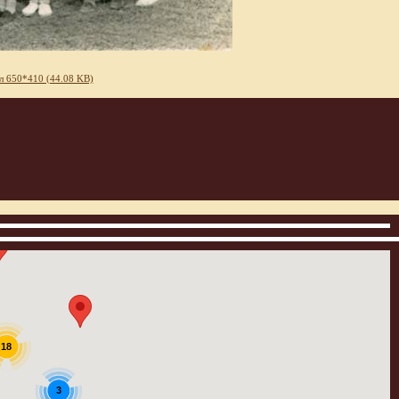
л 650*410 (44.08 KB)
18
3