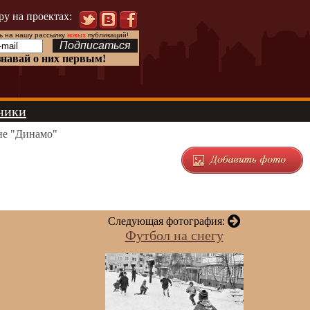
ру на проектах:
 на нашу рассылку
новых
публикаций!
знавай о них первым!
ники
не "Динамо"
Следующая фотография:
Футбол на снегу