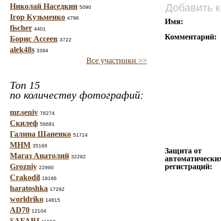
Добавить 
Николай Наседкин
5090
Ігор Кузьменко
4796
Имя:
fischer
4401
Комментарий:
Борис Ассеев
3722
alek48s
3394
Все участники >>
Топ 15
по количеству фотографий:
mr.seniv
78274
Скилеф
56681
Галина Шаненко
51714
МНМ
35166
Защита от
Магаз Анатолий
32292
автоматически
Grozniy
регистраций:
22990
Crakodil
19166
haratoshka
17292
worldriko
14815
AD70
12104
SAFARI