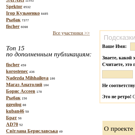
11552
Spektor
8532
Ігор Кузьменко
8485
Рыбак
7377
fischer
6098
Все участники >>
Подсказки
Ваше Имя:
Топ 15
по дополненным публикациям:
Знаете, какой 
Считаете, это 
fischer
459
korostenec
436
Nadezda Mihhailova
186
Магаз Анатолий
Не соответству
184
Борис Ассеев
178
Это не ретро!
С
Рыбак
156
ggeolog
88
kuban46
59
Брат
56
AD70
52
О проекте
Світлана Бериславська
49