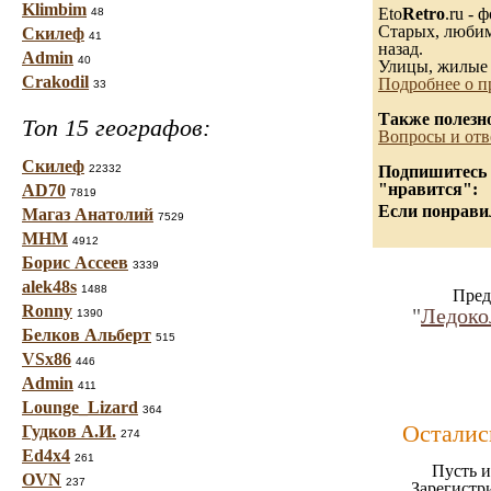
Klimbim
Eto
Retro
.ru -
48
Старых, любимы
Скилеф
41
назад.
Admin
40
Улицы, жилые 
Crakodil
Подробнее о п
33
Также полезн
Топ 15 географов:
Вопросы и отв
Скилеф
22332
Подпишитесь н
"нравится":
AD70
7819
Если понравил
Магаз Анатолий
7529
МНМ
4912
Борис Ассеев
3339
alek48s
1488
Пред
Ronny
"
Ледоко
1390
Белков Альберт
515
VSx86
446
Admin
411
Lounge_Lizard
364
Осталис
Гудков А.И.
274
Ed4x4
261
Пусть и
OVN
237
Зарегистр