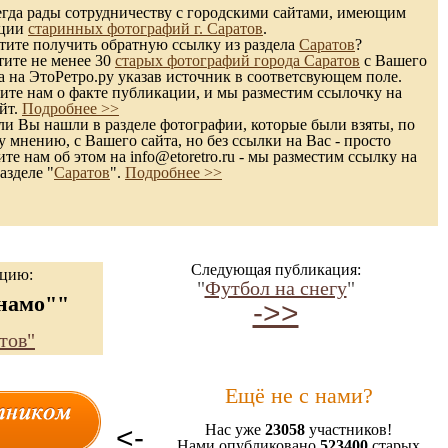
гда рады сотрудничеству с городскими сайтами, имеющим
кции
старинных фотографий г. Саратов
.
ите получить обратную ссылку из раздела
Саратов
?
тите не менее 30
старых фотографий города Саратов
с Вашего
а на ЭтоРетро.ру указав источник в соответсвующем поле.
те нам о факте публикации, и мы разместим ссылочку на
йт.
Подробнее >>
и Вы нашли в разделе фотографии, которые были взяты, по
 мнению, с Вашего сайта, но без ссылки на Вас - просто
те нам об этом на info@etoretro.ru - мы разместим ссылку на
азделе "
Саратов
".
Подробнее >>
Следующая публикация:
ацию:
"
Футбол на снегу
"
намо""
->>
тов"
Ещё не с нами?
<-
Нас уже
23058
участников!
Нами опубликовано
523400
старых