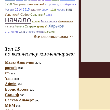
1950
дом
Панорама
Николаевской
стороны
общества
вид
1914
1915
здание
Россия
биржи
1928
часть
Собор
Успенский
Советский
1885
начало
улицы
Московская
фотоателье
Харьков
Старые
начала
Ленина
трамвай
столетия
улиц
старого
склад
магазин
Все ключевые слова >>
Топ 15
по количеству комментариев:
Магаз Анатолий
2040
poroch
1132
sm
865
Yana
398
Admin
334
Борис Ассеев
320
Скилеф
305
Белков Альберт
299
МНМ
298