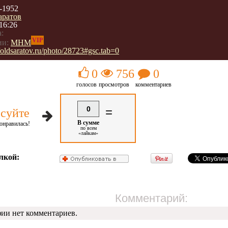
-1952
аратов
16:26
:
VIP
ии:
МНМ
//oldsaratov.ru/photo/28723#gsc.tab=0
0
756
0
голосов
просмотров
комментариев
0
=
суйте
В сумме
онравилась!
по всем
«лайкам»
лкой:
Комментарий:
фии нет комментариев.