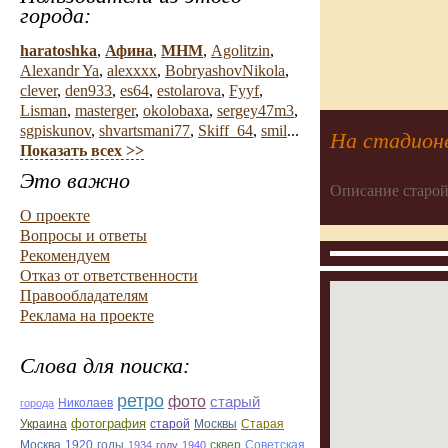
города:
haratoshka
,
Афина
,
МНМ
,
Agolitzin
,
Alexandr Ya
,
alexxxx
,
BobryashovNikola
,
clever
,
den933
,
es64
,
estolarova
,
Fyyf
,
Lisman
,
masterger
,
okolobaxa
,
sergey47m3
,
sgpiskunov
,
shvartsmani77
,
Skiff_64
,
smil
...
На стадион
Показать всех >>
Это важно
Описание старой
О проекте
Вопросы и ответы
Рекомендуем
Отказ от ответственности
Правообладателям
Реклама на проекте
Слова для поиска:
ретро
фото
старый
Николаев
города
фотография
Украина
Старая
старой
Москвы
Москва
1920
годы
сквер
1934
году
1940
Советская