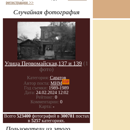
регистрации >>
Случайная фотография
Улица Первомайская,137 и 139
(1
фото)
Категория:
Саратов
VIP
Автор поста:
МНМ
Год съемки:
1989-1989
Дата:
24.02.2024 12:02
Рейтинг:
0
Комментарии:
0
Карта:
-
Всего
523400
фотографий в
300781
постах
в
5257
категориях.
Пользователи из этого