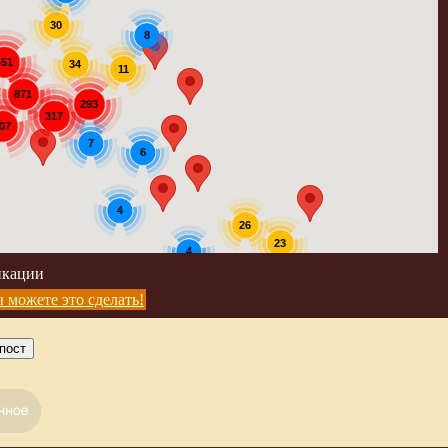
30
8
451
34
11
871
293
317
07
7
6
4
26
23
4
икации
4
 можете это сделать!
пост