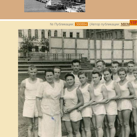
VIP
№ Публикации:
300884
(Автор публикации:
МНМ