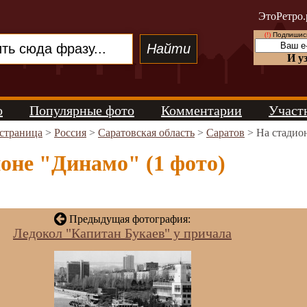
ЭтоРетро.
(!)
Подпишись
И у
о
Популярные фото
Комментарии
Участ
 страница
>
Россия
>
Саратовская область
>
Саратов
> На стадио
оне "Динамо" (1 фото)
Предыдущая фотография:
Ледокол "Капитан Букаев" у причала