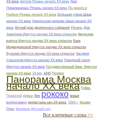
ХХ века
жители Рязань начало ХХ века
Дом
Повалишиных Рязань начало ХХ века
По дороге в
Рыбное Рязань начало ХХ века
Большая улица Шацк
начало ХХ века
Никольская церковь Шацк начало ХХ
века
Летний дом дворянского собрания
Рязань
Дом
Замятина Иркутск начдао ХХ века открытка
Амурские
ворота Иркутск начдао ХХ века открытка
Банк
Медведниковой Иркутск начдао ХХ века открытка
Бульвар Иркутск начдао ХХ века открытка
Часовня
Спасителя Иркутск начало ХХ века
Городской театр
Иркутск начало ХХ века
Государственный банк. Иркутск
начало ХХ века
19 век
1845
Поляки
Панорама Москва
начало ХХ века
Губин.
рококо
Пражский
курсы
Лен
мощи
волоколамск
монастырь.нач.ХХ века.
1964 г.
Казаки
Ржев
Малюков Детский сад
Все ключевые слова >>