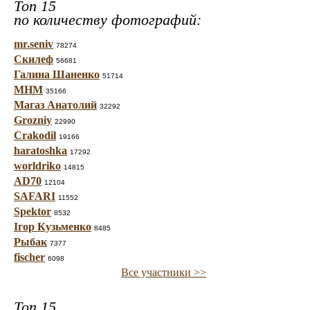
Топ 15
по количеству фотографий:
mr.seniv
78274
Скилеф
56681
Галина Шаненко
51714
МНМ
35166
Магаз Анатолий
32292
Grozniy
22990
Crakodil
19166
haratoshka
17292
worldriko
14815
AD70
12104
SAFARI
11552
Spektor
8532
Ігор Кузьменко
8485
Рыбак
7377
fischer
6098
Все участники >>
Топ 15