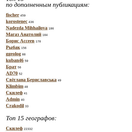
по дополненным публикациям:
fischer
459
korostenec
436
Nadezda Mihhailova
186
Магаз Анатолий
184
Борис Ассеев
178
Рыбак
156
ggeolog
88
kuban46
59
Брат
56
AD70
52
Світлана Бериславська
49
Klimbim
48
Скилеф
41
Admin
40
Crakodil
33
Топ 15 географов:
Скилеф
22332