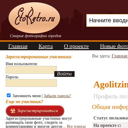
Старые фотографии городов
Главная
Карта
О проекте
Новые фот
Вы здесь:
Главная
Зарегистрированные участники
Имя пользователя:
Пароль:
Agolitzi
Профиль пол
Запомнить меня |
Забыли пароль?
Еще не участник?
Общая инфор
Статус пользова
Зарегистрированные участники могут
размещать свои фото, следить за
На проекте с:
комментариями и многое другое...
Все плюсы