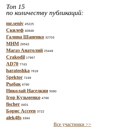
Топ 15
по количеству публикаций:
mr.seniv
45225
Скилеф
40848
Галина Шаненко
32703
МНМ
26542
Магаз Анатолий
25449
Crakodil
17967
AD70
7743
haratoshka
7618
Spektor
7249
Рыбак
6790
Николай Наседкин
5090
Ігор Кузьменко
4796
fischer
4401
Борис Ассеев
3722
alek48s
3394
Все участники >>