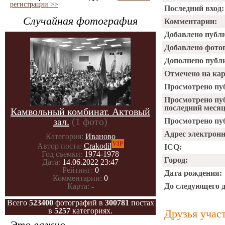
регистрации >>
Последний вход:
Случайная фотография
Комментарии:
Добавлено публ
Добавлено фото
Дополнено публ
Отмечено на ка
Просмотрено пу
Просмотрено пу
последний месяц
Камвольный комбинат. Актовый
зал.
(1 фото)
Просмотрено пуб
Адрес электрон
Категория:
Иваново
VIP
Автор поста:
Crakodil
ICQ:
Год съемки:
1974-1978
Город:
Дата:
14.06.2022 23:47
Рейтинг:
0
Дата рождения:
Комментарии:
0
До следующего 
Карта:
-
Всего
523400
фотографий в
300781
постах
в
5257
категориях.
Друзья учас
Это важно