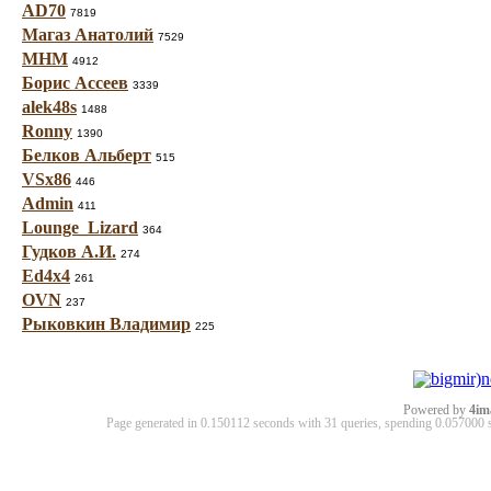
AD70
7819
Магаз Анатолий
7529
МНМ
4912
Борис Ассеев
3339
alek48s
1488
Ronny
1390
Белков Альберт
515
VSx86
446
Admin
411
Lounge_Lizard
364
Гудков А.И.
274
Ed4x4
261
OVN
237
Рыковкин Владимир
225
Powered by
4im
Page generated in 0.150112 seconds with 31 queries, spending 0.05700