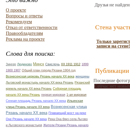
Друзья не найден
О проекте
Вопросы и ответы
Рекомендуем
Стена участ
Отказ от ответственности
Правообладателям
Реклама на проекте
Только зарегис
записи на стене!
Слова для поиска:
Минск
Зингер
Людиново
Свислочь
XX 1911 1912
1899
Публикации 
1900 1907
Общий план города Рязани 1904 год
Вознесенская церковь Рязань начало ХХ века
женщины
Последние фотогр
Льговский монастырь начало ХХ века Рязань
Рязанский
Сейчас нет новых
кремль начало ХХ века Рязань
Соборная площадь
начало ХХ века Рязань
первая мировая
1-ая мировая
Сенная площадь Рязань начало ХХ века
Ильинская
Вознесенская улица
улица Рязань начало ХХ века
Рязань начало ХХ века
Плавающий мост на реке
Оке Рязань начало ХХ века
Река Ока близ села Льгово
и Льговского монастыря
Жители Рязани Рязань начало