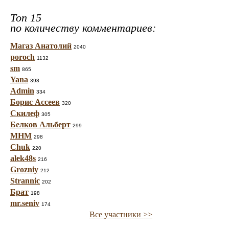
Топ 15
по количеству комментариев:
Магаз Анатолий
2040
poroch
1132
sm
865
Yana
398
Admin
334
Борис Ассеев
320
Скилеф
305
Белков Альберт
299
МНМ
298
Chuk
220
alek48s
216
Grozniy
212
Strannic
202
Брат
198
mr.seniv
174
Все участники >>