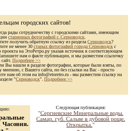
ельцам городских сайтов!
гда рады сотрудничеству с городскими сайтами, имеющим
кции
старинных фотографий г. Серноводск
.
ите получить обратную ссылку из раздела
Серноводск
?
тите не менее 30
старых фотографий города Серноводск
с
 проекта на ЭтоРетро.ру указав источник в соответсвующем
Напишите нам о факте публикации, и мы разместим ссылочку
 сайт.
Подробнее >>
и Вы нашли в разделе фотографии, которые были взяты, по
 мнению, с Вашего сайта, но без ссылки на Вас - просто
те нам об этом на info@etoretro.ru - мы разместим ссылку на
азделе "
Серноводск
".
Подробнее >>
Следующая публикация:
ацию:
"
Сергиевские Минеральные воды.
ральные
Самар. губ. Сальве в дубовой роще.
. Часовня.
Открытка.
"
а."