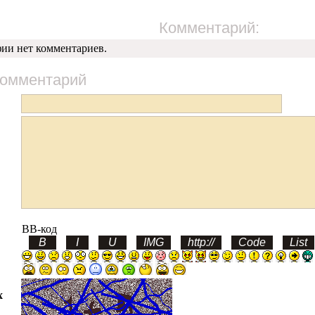
Комментарий:
фии нет комментариев.
комментарий
BB-код
х