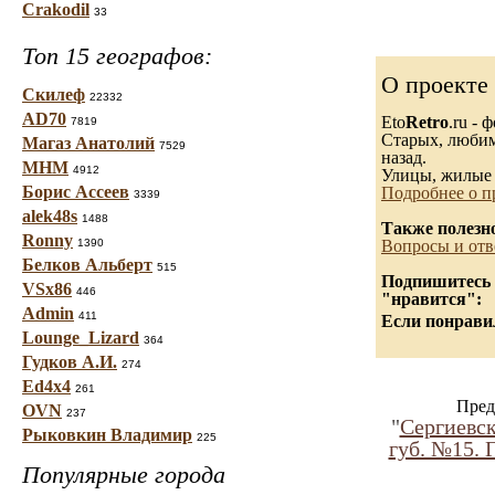
Crakodil
33
Топ 15 географов:
О проекте
Скилеф
22332
AD70
Eto
Retro
.ru -
7819
Старых, любимы
Магаз Анатолий
7529
назад.
МНМ
4912
Улицы, жилые 
Борис Ассеев
Подробнее о п
3339
alek48s
1488
Также полезн
Ronny
1390
Вопросы и отв
Белков Альберт
515
Подпишитесь н
VSx86
446
"нравится":
Admin
411
Если понравил
Lounge_Lizard
364
Гудков А.И.
274
Ed4x4
261
Пред
OVN
237
"
Сергиевск
Рыковкин Владимир
225
губ. №15. 
Популярные города