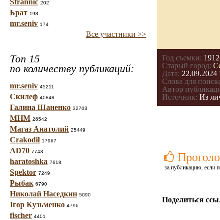
Strannic
202
Брат
198
mr.seniv
174
Все участники >>
Топ 15
Год съемки:
1912
Старый город:
С
по количеству публикаций:
Дата:
22.09.2024 
Слова для поиска
mr.seniv
45211
Автор публикац
Скилеф
Источник:
Из лич
40848
Галина Шаненко
32703
МНМ
26542
Магаз Анатолий
25449
Crakodil
17967
AD70
7743
Проголо
haratoshka
7618
за публикацию, если п
Spektor
7249
Рыбак
6790
Николай Наседкин
5090
Поделиться ссы
Ігор Кузьменко
4796
fischer
4401