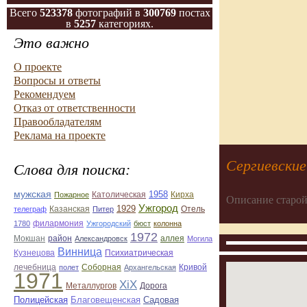
Всего
523378
фотографий в
300769
постах
в
5257
категориях.
Это важно
О проекте
Вопросы и ответы
Рекомендуем
Отказ от ответственности
Правообладателям
Реклама на проекте
Сергиевские
Слова для поиска:
мужская
1958
Кирха
Пожарное
Католическая
Описание старой
Ужгород
Казанская
1929
Отель
телеграф
Питер
филармония
1780
Ужгородский
бюст
колонна
1972
Мокшан
район
Александровск
аллея
Могила
Винница
Кузнецова
Психиатрическая
лечебница
Соборная
Кривой
полет
Архангельская
1971
ХiХ
Металлургов
Дорога
Полицейская
Благовещенская
Садовая