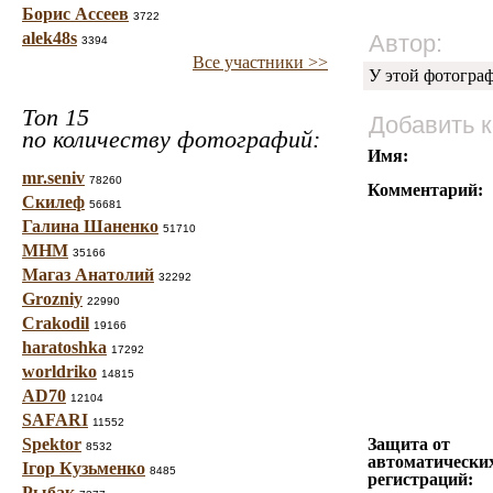
Борис Ассеев
3722
alek48s
Автор:
3394
Все участники >>
У этой фотогра
Топ 15
Добавить 
по количеству фотографий:
Имя:
mr.seniv
78260
Комментарий:
Скилеф
56681
Галина Шаненко
51710
МНМ
35166
Магаз Анатолий
32292
Grozniy
22990
Crakodil
19166
haratoshka
17292
worldriko
14815
AD70
12104
SAFARI
11552
Spektor
Защита от
8532
автоматически
Ігор Кузьменко
8485
регистраций:
Рыбак