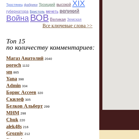
ХІХ
Троицкий
Тростянец
фабрики
высокой
великий
губернатора
мечеть
Бристоль
ВОВ
Война
Великая
Земская
Все ключевые слова >>
Топ 15
по количеству комментариев:
Магаз Анатолий
2040
poroch
1132
sm
865
Yana
398
Admin
334
Борис Ассеев
320
Скилеф
305
Белков Альберт
299
МНМ
298
Chuk
220
alek48s
216
Grozniy
212