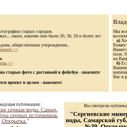
Влад
 фотографии старых городов.
Мы все
х... таких, какими они были 20, 30, 50 и более лет
колле
а)
Хот
дома, общественные учереждения...
Размес
роекте >>
Вашего
поле. 
о:
на Ваш
еты >>
б)
Есл
Вашему
а старые фото с доставкой в фейсбук - нажмите
напиши
Вас в р
ся проект в целом - нажмите:
ыдущая публикация:
Вы смотрели публик
ие серные воды. Самар.
"Сергиевские мине
Гора серных источников.
воды, Самарской губ
Открытка.
"
№39. Открытк