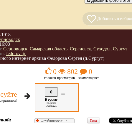
Добавить фото в этот 
-1918
ерноводск
16:03
:
Серноводск
,
Самарская область
,
Сергиевск
,
Суходол
,
Сургут
ии:
fedorov_jr
ного интернет-архива Федорова Сергея (п.Сургут)
0
802
0
голосов
просмотров
комментариев
0
=
суйте
В сумме
онравилась!
по всем
«лайкам»
лкой: