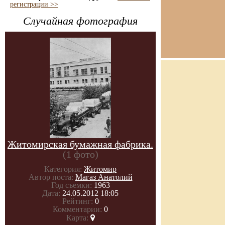
регистрации >>
Случайная фотография
Житомирская бумажная фабрика.
(1 фото)
Категория:
Житомир
Автор поста:
Магаз Анатолий
Год съемки:
1963
Дата:
24.05.2012 18:05
Рейтинг:
0
Комментарии:
0
Карта: