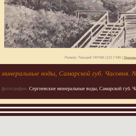
Размер: Текущий 740*465 (122.7 KB) |
Оригина
 минеральные воды, Самарской губ. Часовня.
 фотографии:
Сергиевские минеральные воды, Самарской губ. Ч