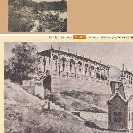
№ Публикации:
298187
(Автор публикации:
fedorov_j