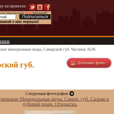
ру на проектах:
 на нашу рассылку
новых
публикаций!
знавай о них первым!
ники
кие минеральные воды, Самарской губ. Часовня. №39.
ской губ.
Следующая фотография:
гиевские Минеральные воды. Самар. губ. Сальве в
дубовой роще. Открытка.