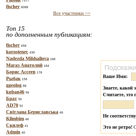
7377
fischer
6098
Все участники >>
Топ 15
по дополненным публикациям:
fischer
459
korostenec
436
Nadezda Mihhailova
186
Магаз Анатолий
Подсказки
184
Борис Ассеев
178
Ваше Имя:
Рыбак
156
ggeolog
88
Знаете, какой 
kuban46
59
Считаете, это 
Брат
56
AD70
52
Світлана Бериславська
49
Не соответству
Klimbim
48
Скилеф
41
Это не ретро!
С
Admin
40