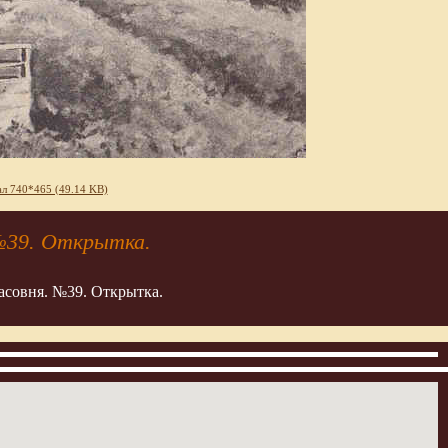
л 740*465 (49.14 KB)
 №39. Открытка.
асовня. №39. Открытка.