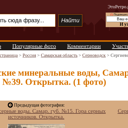
ЭтоРетро.
(!)
Подпишись
И у
о
Популярные фото
Комментарии
Участ
 страница
>
Россия
>
Самарская область
>
Серноводск
> Сергиевс
ские минеральные воды, Самар
 №39. Открытка. (1 фото)
Предыдущая фотография:
серные воды. Самар. губ. №15. Гора серных
Сер
источников. Открытка.