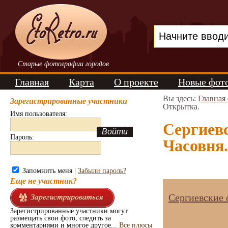
Старые фотографии городов
Главная
Карта
О проекте
Новые фот
Вы здесь:
Главная
Зарегистрированные участники
Открытка.
Имя пользователя:
Сергиев
Пароль:
Часовня.
Запомнить меня |
Забыли пароль?
Еще не участник?
Сергиевские 
Зарегистрированные участники могут
размещать свои фото, следить за
комментариями и многое другое...
Все плюсы