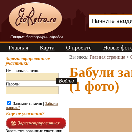
Старые фотографии городов
Главная
Карта
О проекте
Новые фот
Вы здесь:
Главная страница
>
Зарегистрированные
участники
Бабули з
Имя пользователя:
(1 фото)
Пароль:
Запомнить меня |
Забыли
пароль?
Еще не участник?
Зарегистрированные участники