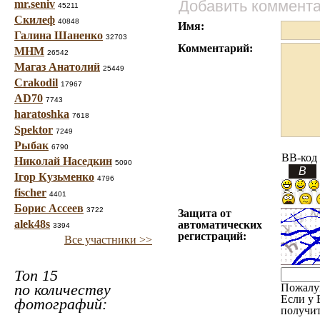
Добавить коммент
mr.seniv
45211
Скилеф
40848
Имя:
Галина Шаненко
32703
Комментарий:
МНМ
26542
Магаз Анатолий
25449
Crakodil
17967
AD70
7743
haratoshka
7618
Spektor
7249
Рыбак
6790
BB-код
Николай Наседкин
5090
Ігор Кузьменко
4796
fischer
4401
Борис Ассеев
3722
Защита от
alek48s
автоматических
3394
регистраций:
Все участники >>
Топ 15
по количеству
Пожалу
Если у 
фотографий:
получит