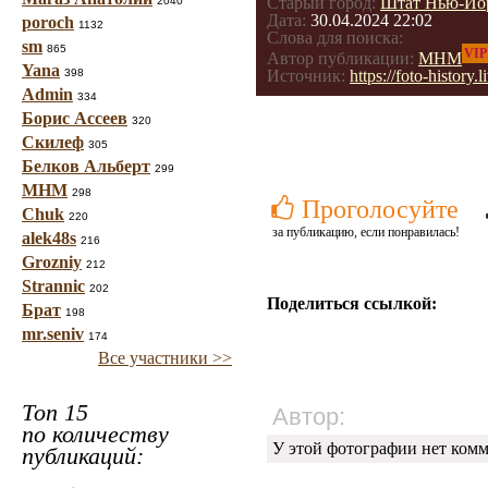
Старый город:
Штат Нью-Йо
2040
Дата:
30.04.2024 22:02
poroch
1132
Слова для поиска:
sm
865
VIP
Автор публикации:
МНМ
Yana
398
Источник:
https://foto-history
Admin
334
Борис Ассеев
320
Скилеф
305
Белков Альберт
299
МНМ
298
Проголосуйте
Chuk
220
за публикацию, если понравилась!
alek48s
216
Grozniy
212
Strannic
202
Поделиться ссылкой:
Брат
198
mr.seniv
174
Все участники >>
Топ 15
Автор:
по количеству
У этой фотографии нет комм
публикаций: