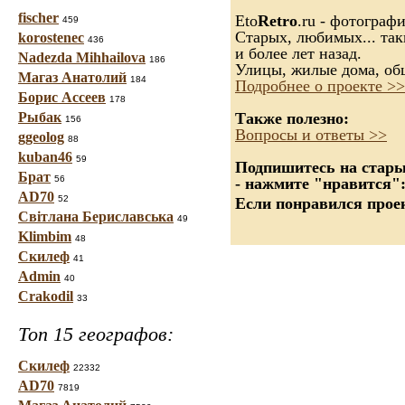
fischer
Eto
Retro
.ru - фотограф
459
Старых, любимых... так
korostenec
436
и более лет назад.
Nadezda Mihhailova
186
Улицы, жилые дома, об
Магаз Анатолий
184
Подробнее о проекте >>
Борис Ассеев
178
Рыбак
Также полезно:
156
Вопросы и ответы >>
ggeolog
88
kuban46
59
Подпишитесь на старые
Брат
56
- нажмите "нравится"
AD70
52
Если понравился проек
Світлана Бериславська
49
Klimbim
48
Скилеф
41
Admin
40
Crakodil
33
Топ 15 географов:
Скилеф
22332
AD70
7819