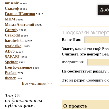
mr.seniv
78260
Скилеф
56681
Галина Шаненко
51710
МНМ
35166
Магаз Анатолий
32292
Grozniy
22990
Подсказки экспер
Crakodil
19166
Ваше Имя:
haratoshka
17292
worldriko
14815
Знаете, какой это год?
Введ
AD70
12104
Считаете, это повтор?
Вве
SAFARI
11552
Spektor
изображения:
8532
Ігор Кузьменко
8485
Не соответствует разделу!
Рыбак
7377
fischer
6098
Это не ретро!
Сообщить о с
Все участники >>
Топ 15
по дополненным
публикациям:
О проекте