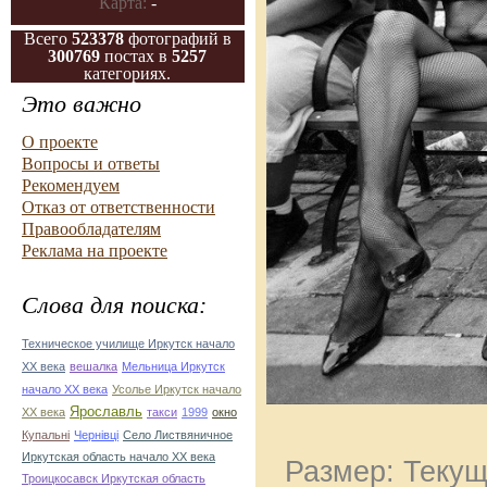
Карта:
-
Всего
523378
фотографий в
300769
постах в
5257
категориях.
Это важно
О проекте
Вопросы и ответы
Рекомендуем
Отказ от ответственности
Правообладателям
Реклама на проекте
Слова для поиска:
Техническое училище Иркутск начало
ХХ века
вешалка
Мельница Иркутск
начало ХХ века
Усолье Иркутск начало
Ярославль
ХХ века
такси
1999
окно
Купальні
Чернівці
Село Листвяничное
Иркутская область начало ХХ века
Размер: Текущ
Троицкосавск Иркутская область