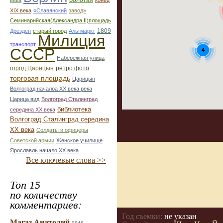
Золотая
века
конец
ХІХ века
«Славянский
завод»
Семинарийская(Александра II)площадь
1809
Дрезден
старый город
Альтмаркт
Милиция
транспорт
СССР
4
Набережная улица
город Царицын
ретро фото
торговая площадь
Царицын
Волгоград началоа ХХ века река
Царица вид
Волгоград Сталинград
библиотека
середина ХХ века
Волгоград Сталинград середина
ХХ века
Солдаты и офицеры
Советской армии
Женское училище
Ярославль начало ХХ века
Все ключевые слова >>
Топ 15
по количеству
комментариев:
Год съемки:
не указан
Магаз Анатолий