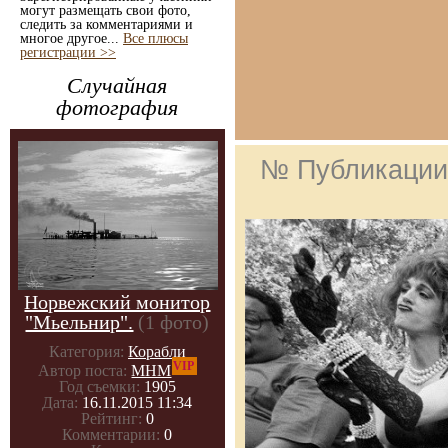
могут размещать свои фото,
следить за комментариями и
многое другое...
Все плюсы
регистрации >>
Случайная
фотография
№ Публикаци
Норвежский монитор
"Мьельнир".
(1 фото)
Категория:
Корабли
VIP
Автор поста:
МНМ
Год съемки:
1905
Дата:
16.11.2015 11:34
Рейтинг:
0
Комментарии:
0