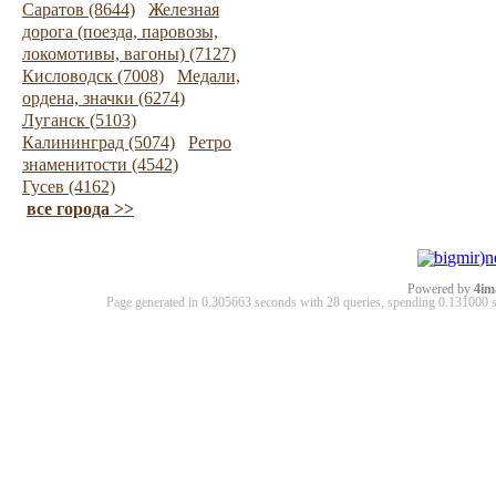
Саратов (8644)
Железная
дорога (поезда, паровозы,
локомотивы, вагоны) (7127)
Кисловодск (7008)
Медали,
ордена, значки (6274)
Луганск (5103)
Калининград (5074)
Ретро
знаменитости (4542)
Гусев (4162)
все города >>
Powered by
4im
Page generated in 0.305663 seconds with 28 queries, spending 0.13100