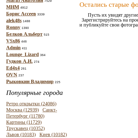
Магаз Анатолий
7529
Остались старые ф
МНМ
4912
Борис Ассеев
Пусть их увидят другие
3339
Зарегистрируйтесь на про
alek48s
1488
и публикуйте свои фотогр
Ronny
1390
Белков Альберт
515
VSx86
446
Admin
411
Lounge_Lizard
364
Гудков А.И.
274
Ed4x4
261
OVN
237
Рыковкин Владимир
225
Популярные города
Ретро открытки (24086)
Москва (12939)
Санкт-
Петербург (11780)
Картины (11729)
Трускавец (10352)
Львов (10183)
Киев (10182)