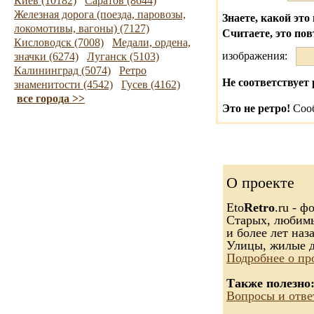
Киев (10182)
Саратов (8644)
Железная дорога (поезда, паровозы,
Знаете, какой это 
локомотивы, вагоны) (7127)
Считаете, это по
Кисловодск (7008)
Медали, ордена,
изображения:
значки (6274)
Луганск (5103)
Калининград (5074)
Ретро
Не соответствует 
знаменитости (4542)
Гусев (4162)
все города >>
Это не ретро!
Сооб
О проекте
Eto
Retro
.ru - 
Старых, любимых
и более лет наза
Улицы, жилые д
Подробнее о пр
Также полезно
Вопросы и отве