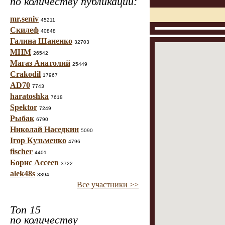
по количеству публикаций:
mr.seniv
45211
Скилеф
40848
Галина Шаненко
32703
МНМ
26542
Магаз Анатолий
25449
Crakodil
17967
AD70
7743
haratoshka
7618
Spektor
7249
Рыбак
6790
Николай Наседкин
5090
Ігор Кузьменко
4796
fischer
4401
Борис Ассеев
3722
alek48s
3394
Все участники >>
Топ 15
по количеству