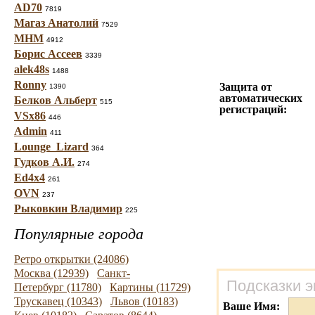
AD70
7819
Магаз Анатолий
7529
МНМ
4912
Борис Ассеев
3339
alek48s
1488
Ronny
Защита от
1390
автоматических
Белков Альберт
515
регистраций:
VSx86
446
Admin
411
Lounge_Lizard
364
Гудков А.И.
274
Ed4x4
261
OVN
237
Рыковкин Владимир
225
Популярные города
Ретро открытки (24086)
Москва (12939)
Санкт-
Подсказки э
Петербург (11780)
Картины (11729)
Трускавец (10343)
Львов (10183)
Ваше Имя: