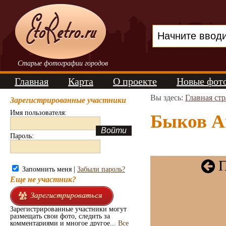
Старые фотографии городов
Главная
Карта
О проекте
Новые фот
Вы здесь:
Главная ст
Зарегистрированные участники
Имя пользователя:
Быков Ан
Пароль:
П
Запомнить меня |
Забыли пароль?
Еще не участник?
Зарегистрированные участники могут
размещать свои фото, следить за
комментариями и многое другое...
Все