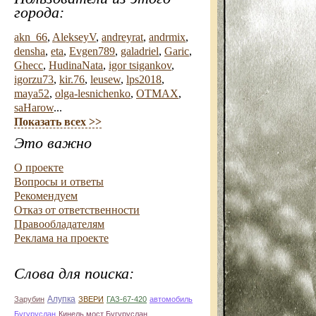
города:
akn_66
,
AlekseyV
,
andreyrat
,
andrmix
,
densha
,
eta
,
Evgen789
,
galadriel
,
Garic
,
Ghecc
,
HudinaNata
,
igor tsigankov
,
igorzu73
,
kir.76
,
leusew
,
lps2018
,
maya52
,
olga-lesnichenko
,
OTMAX
,
saHarow
...
Показать всех >>
Это важно
О проекте
Вопросы и ответы
Рекомендуем
Отказ от ответственности
Правообладателям
Реклама на проекте
Слова для поиска:
Алупка
Зарубин
ЗВЕРИ
ГАЗ-67-420
автомобиль
Бугуруслан
Кинель мост Бугуруслан