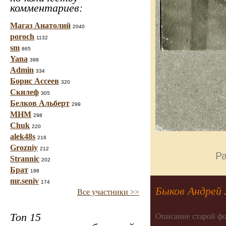
комментариев:
Магаз Анатолий
2040
poroch
1132
sm
865
Yana
398
Admin
334
Борис Ассеев
320
Скилеф
305
Белков Альберт
299
МНМ
298
Chuk
220
alek48s
216
Grozniy
212
Ра
Strannic
202
Брат
198
mr.seniv
174
Быков Андрей 
Все участники >>
Топ 15
Описание старой фо