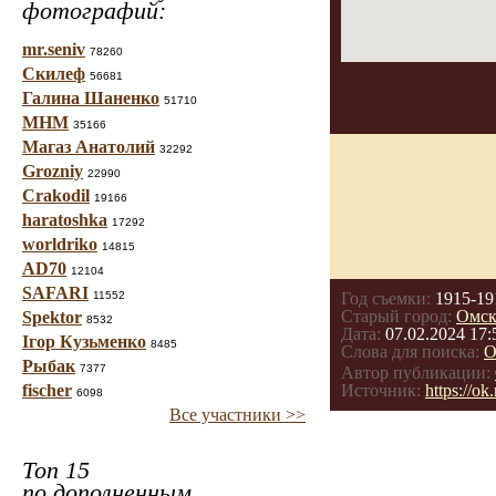
фотографий:
mr.seniv
78260
Скилеф
56681
Галина Шаненко
51710
МНМ
35166
Магаз Анатолий
32292
Grozniy
22990
Crakodil
19166
haratoshka
17292
worldriko
14815
AD70
12104
SAFARI
11552
Год съемки:
1915-19
Старый город:
Омс
Spektor
8532
Дата:
07.02.2024 17:
Ігор Кузьменко
8485
Слова для поиска:
О
Рыбак
7377
Автор публикации:
fischer
Источник:
https://o
6098
Все участники >>
Топ 15
по дополненным