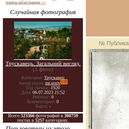
плюсы регистрации >>
Случайная фотография
№ Публика
Трускавець. Загальний вигляд.
(1 фото)
Категория:
Трускавец
VIP
Автор поста:
mr.seniv
Год съемки:
1920
Дата:
06.07.2023 21:52
Рейтинг:
0
Комментарии:
0
Карта:
-
Всего
523366
фотографий в
300759
постах в
5257
категориях.
Пользователи из этого