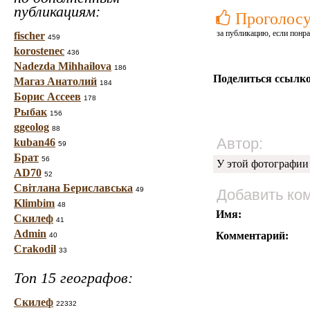
публикациям:
Проголосу
за публикацию, если понра
fischer
459
korostenec
436
Nadezda Mihhailova
186
Поделиться ссылко
Магаз Анатолий
184
Борис Ассеев
178
Рыбак
156
ggeolog
88
Автор:
kuban46
59
Брат
56
У этой фотографии
AD70
52
Світлана Бериславська
49
Добавить ко
Klimbim
48
Имя:
Скилеф
41
Admin
Комментарий:
40
Crakodil
33
Топ 15 географов:
Скилеф
22332