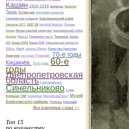
Кашин
1910-1916
минводы
Калинин
Тверь
Ю.Никулин
почтовая открытка
Сергиевская площадь
Благовещенский собор
речной вокзал
Харьков 1871
1937-38
Лопань
конкм
Монастырский переулок
Николаевский собор
Дрожки
Ванька
Пожарная часть
Тремпель
Конец
XIX
Конец XVIII
Конец XVII
Харьковская крепость
баня
XVII в.
начало 20века
Рожества Христова
70-е годы
Аракчеев
ресторан "Пловдив".
60-е
Кишинёв.
70-е годы.
годы
Днепропетровская
область
Синельниково.
Синельниково
1 мая
Музей
Куяльник
ГАИ
пожарные
Московский мост
Березовского района.
Лубянка
Николайii
Все ключевые слова >>
Топ 15
по количеству