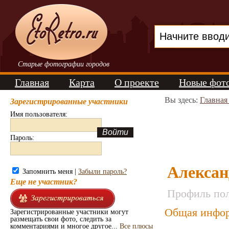
Старые фотографии городов
Главная
Карта
О проекте
Новые фот
Вы здесь:
Главная
Зарегистрированные участники
Имя пользователя:
Пароль:
Алексан
Запомнить меня |
Забыли пароль?
Еще не участник?
Профиль пол
Общая инфор
Зарегистрированные участники могут
размещать свои фото, следить за
комментариями и многое другое...
Все плюсы