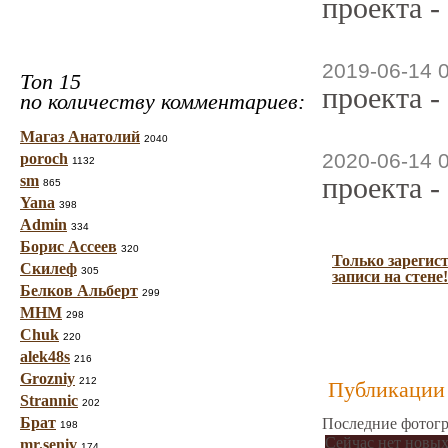
проекта -
2019-06-14 
Топ 15
проекта -
по количеству комментариев:
Магаз Анатолий
2040
2020-06-14 
poroch
1132
проекта -
sm
865
Yana
398
Admin
334
Борис Ассеев
320
Только зарегис
Скилеф
305
записи на стене!
Белков Альберт
299
МНМ
298
Chuk
220
alek48s
216
Grozniy
212
Публикации 
Strannic
202
Брат
Последние фотогр
198
Сейчас нет новых
mr.seniv
174