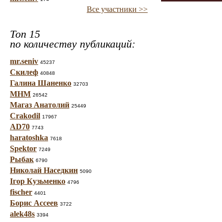
Все участники >>
Топ 15
по количеству публикаций:
mr.seniv
45237
Скилеф
40848
Галина Шаненко
32703
МНМ
26542
Магаз Анатолий
25449
Crakodil
17967
AD70
7743
haratoshka
7618
Spektor
7249
Рыбак
6790
Николай Наседкин
5090
Ігор Кузьменко
4796
fischer
4401
Борис Ассеев
3722
alek48s
3394