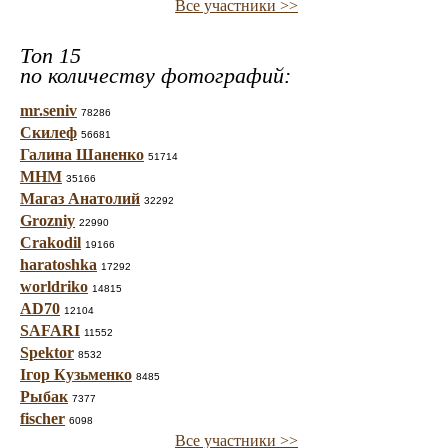
Все участники >>
Топ 15
по количеству фотографий:
mr.seniv
78286
Скилеф
56681
Галина Шаненко
51714
МНМ
35166
Магаз Анатолий
32292
Grozniy
22990
Crakodil
19166
haratoshka
17292
worldriko
14815
AD70
12104
SAFARI
11552
Spektor
8532
Ігор Кузьменко
8485
Рыбак
7377
fischer
6098
Все участники >>