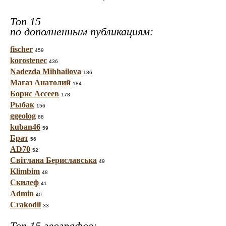
Топ 15
по дополненным публикациям:
fischer
459
korostenec
436
Nadezda Mihhailova
186
Магаз Анатолий
184
Борис Ассеев
178
Рыбак
156
ggeolog
88
kuban46
59
Брат
56
AD70
52
Світлана Бериславська
49
Klimbim
48
Скилеф
41
Admin
40
Crakodil
33
Топ 15 географов: