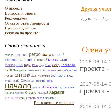
Друзья учас
О проекте
Вопросы и ответы
Рекомендуем
Друзья не найден
Отказ от ответственности
Правообладателям
Реклама на проекте
Слова для поиска:
Стена у
ретро
фото
старый
Николаев
города
фотография
Украина
Старая
старой
Москвы
2016-06-14 
Москва
1920
годы
сквер
1934
году
1940
Советская
проекта -
1950
дом
Панорама
Николаевской
стороны
общества
вид
1914
1915
здание
Россия
биржи
1928
часть
Собор
Успенский
Советский
1885
2017-06-14 
начало
улицы
Московская
фотоателье
проекта -
Харьков
Старые
начала
Ленина
трамвай
столетия
улиц
старого
склад
магазин
Все ключевые слова >>
2018-06-14 