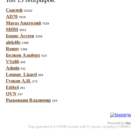
Скилеф
22332
AD70
7819
Магаз Анатолий
7529
МНМ
4912
Борис Ассеев
3339
alek48s
1488
Ronny
1390
Белков Альберт
515
VSx86
446
Admin
411
Lounge_Lizard
364
Гудков А.И.
274
Ed4x4
261
OVN
237
Рыковкин Владимир
225
Powered by
4im
Page generated in 0.195948 seconds with 31 queries, spending 0.10000