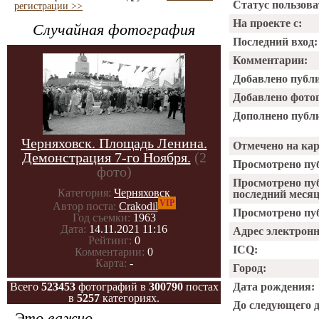
Статус пользова
регистрации >>
На проекте с:
Случайная фотография
Последний вход:
Комментарии:
Добавлено публ
Добавлено фото
Дополнено публ
Черняховск. Площадь Ленина.
Отмечено на ка
Демонстрация 7-го Ноября.
(2
Просмотрено пу
фото)
Просмотрено пу
Категория:
Черняховск
последний месяц
VIP
Автор поста:
Crakodil
Просмотрено пуб
Год съемки:
1963
Дата:
14.11.2021 11:16
Адрес электрон
Рейтинг:
0
ICQ:
Комментарии:
0
Карта:
-
Город:
Всего
523453
фотографий в
300790
постах
Дата рождения:
в
5257
категориях.
До следующего 
Это важно