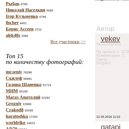
Рыбак
6790
Николай Наседкин
5090
Ігор Кузьменко
4796
fischer
4401
Автор:
Борис Ассеев
3722
alek48s
3394
vekev
Все участники >>
Пользователь
На проекте с: 22.0
Топ 15
Комментарии: 1
Город:
по количеству фотографий:
Возраст:
mr.seniv
78286
Скилеф
56681
Галина Шаненко
51714
МНМ
35166
Магаз Анатолий
32292
Grozniy
22990
Crakodil
19166
haratoshka
17292
22.05.2026 11:02
worldriko
14815
gatapi
AD70