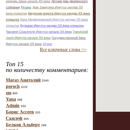
церковь Шацк начало ХХ века
Летний дом дворянского
собрания
Рязань
Дом Замятина Иркутск начдао ХХ
века открытка
Амурские ворота Иркутск начдао ХХ века
открытка
Банк Медведниковой Иркутск начдао ХХ века
открытка
Бульвар Иркутск начдао ХХ века открытка
Часовня Спасителя Иркутск начало ХХ века
Городской
театр Иркутск начало ХХ века
Государственный банк.
Иркутск начало ХХ века
19 век
Все ключевые слова >>
Топ 15
по количеству комментариев:
Магаз Анатолий
2040
poroch
1132
sm
865
Yana
398
Admin
334
Борис Ассеев
320
Скилеф
305
Белков Альберт
299