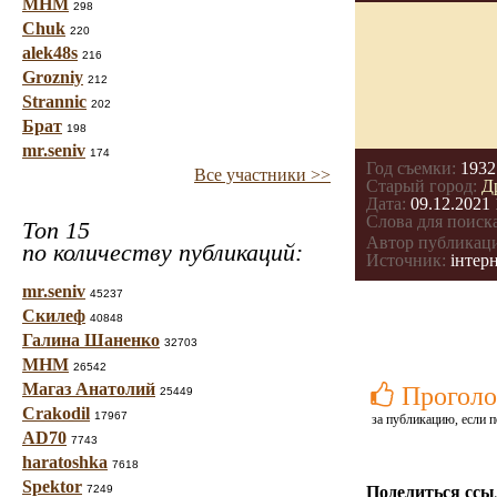
МНМ
298
Chuk
220
alek48s
216
Grozniy
212
Strannic
202
Брат
198
mr.seniv
174
Год съемки:
1932
Все участники >>
Старый город:
Д
Дата:
09.12.2021 
Слова для поиска
Топ 15
Автор публикац
по количеству публикаций:
Источник:
інтер
mr.seniv
45237
Скилеф
40848
Галина Шаненко
32703
МНМ
26542
Магаз Анатолий
Проголо
25449
Crakodil
17967
за публикацию, если п
AD70
7743
haratoshka
7618
Spektor
7249
Поделиться ссы