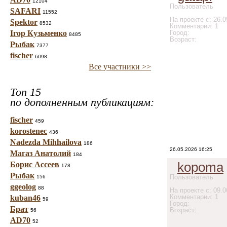
12104
Пользователь
SAFARI
11552
На проекте с: 26.0
Spektor
8532
Комментарии: 1
Ігор Кузьменко
Город:
8485
Возраст:
Рыбак
7377
fischer
6098
Все участники >>
Топ 15
по дополненным публикациям:
fischer
459
korostenec
436
Nadezda Mihhailova
186
26.05.2026 16:25
Магаз Анатолий
184
kopoma
Борис Ассеев
178
Рыбак
Пользователь
156
ggeolog
88
На проекте с: 09.0
Комментарии: 1
kuban46
59
Город:
Брат
Возраст:
56
AD70
52