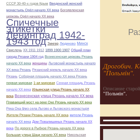
СССР 30-40-х годов Крым
Введенский женский
монастырь Орёл начало ХХ века
Богоявленская
церковь Орёл начало ХХ века
Спичечные
этикетки
Ра
Ленинград 1942-
1943 год
Минск
Зингер
Людиново
Свислочь
XX 1911 1912
1899 1900 1907
Общий план
города Рязани 1904 год
Вознесенская церковь Рязань
начало ХХ века
женщины
Льговский монастырь начало
Дрогобич. К
ХХ века Рязань
Рязанский кремль начало ХХ века
"Польмін".
Рязань
Соборная площадь начало ХХ века Рязань
первая мировая
1-ая мировая
Сенная площадь Рязань
Описание старой
начало ХХ века
Ильинская улица Рязань начало ХХ
"Польмін".
Вознесенская улица Рязань начало ХХ века
века
Плавающий мост на реке Оке Рязань начало ХХ века
Река Ока близ села Льгово и Льговского монастыря
Жители Рязани Рязань начало ХХ века
жители Рязань
начало ХХ века
Дом Повалишиных Рязань начало ХХ
века
По дороге в Рыбное Рязань начало ХХ века
Большая улица Шацк начало ХХ века
Никольская