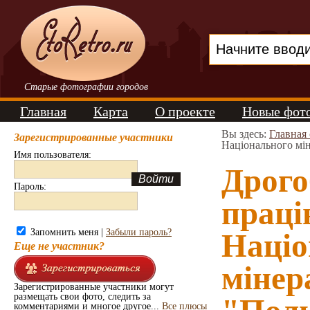
Старые фотографии городов
Главная
Карта
О проекте
Новые фот
Вы здесь:
Главная
Зарегистрированные участники
Національного мін
Имя пользователя:
Дрого
Пароль:
праці
Запомнить меня |
Забыли пароль?
Націо
Еще не участник?
мінер
Зарегистрированные участники могут
размещать свои фото, следить за
комментариями и многое другое...
Все плюсы