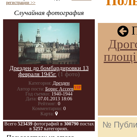
"Поль
регистрации >>
Случайная фотография
П
Дрог
площі 
Дрезден до бомбардировки 13
февраля 1945г.
(1 фото)
Категория:
Дрезден
VIP
Автор поста:
Борис Ассеев
Год съемки:
1940-1944
Дата:
07.01.2013 18:06
Рейтинг:
0
Комментарии:
0
Карта:
№ Публи
Всего
523439
фотографий в
300790
постах
в
5257
категориях.