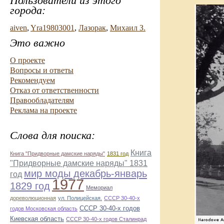
Пользователи из этого
города:
aiven
,
Yra19803001
,
Лазорак
,
Михаил З.
Это важно
О проекте
Вопросы и ответы
Рекомендуем
Отказ от ответственности
Правообладателям
Реклама на проекте
Слова для поиска:
Книга
Книга "Придворные дамские наряды"
1831 год
"Придворные дамские наряды" 1831
мир моды декабрь-январь
год
1977
1829 год
Мемориал
дореволюционная
ул. Полицейская.
СССР 30-40-х
СССР 30-40-х годов
годов Московская область
Киевская область
СССР 30-40-х годов Сталинрад