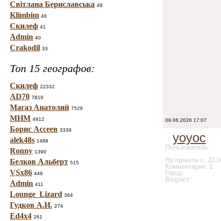
Світлана Бериславська
49
Klimbim
48
Скилеф
41
Admin
40
Crakodil
33
Топ 15 географов:
Скилеф
22332
AD70
7819
Магаз Анатолий
7529
МНМ
4912
09.06.2026 17:07
Борис Ассеев
3339
yoyoc
alek48s
1488
Пользователь
Ronny
1390
На проекте с: 22.0
Белков Альберт
515
Комментарии: 1
VSx86
Город:
446
Возраст:
Admin
411
Lounge_Lizard
364
Гудков А.И.
274
Ed4x4
261