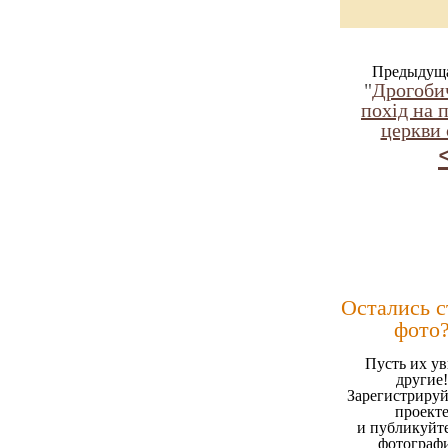
Предыдуща
"
Дрогоби
похід на 
церкви 
Остались 
фото
Пусть их ув
другие!
Зарегистрируй
проект
и публикуйт
фотограф