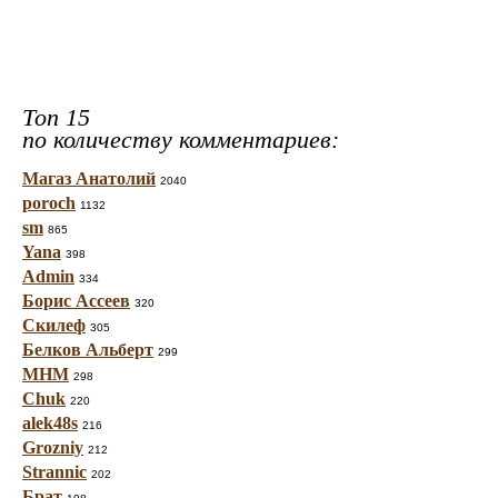
Топ 15
по количеству комментариев:
Магаз Анатолий
2040
poroch
1132
sm
865
Yana
398
Admin
334
Борис Ассеев
320
Скилеф
305
Белков Альберт
299
МНМ
298
Chuk
220
alek48s
216
Grozniy
212
Strannic
202
Брат