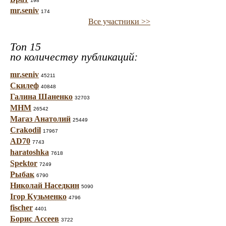
198
mr.seniv
174
Все участники >>
Топ 15
по количеству публикаций:
mr.seniv
45211
Скилеф
40848
Галина Шаненко
32703
МНМ
26542
Магаз Анатолий
25449
Crakodil
17967
AD70
7743
haratoshka
7618
Spektor
7249
Рыбак
6790
Николай Наседкин
5090
Ігор Кузьменко
4796
fischer
4401
Борис Ассеев
3722