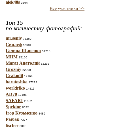
alek48s
3394
Все участники >>
Топ 15
по количеству фотографий:
mr.seniv
78260
Скилеф
56681
Галина Шаненко
51710
МНМ
35166
Магаз Анатолий
32292
Grozniy
22990
Crakodil
19166
haratoshka
17292
worldriko
14815
AD70
12104
SAFARI
11552
Spektor
8532
Ігор Кузьменко
8485
Рыбак
7377
fischer
6098