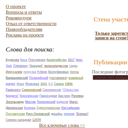
О проекте
Вопросы и ответы
Рекомендуем
Стена участ
Отказ от ответственности
Правообладателям
Только зарегис
Реклама на проекте
записи на стене!
Слова для поиска:
Будагова
Коса
Плотникова
Казнечейство
1617
New-
Публикации 
York
Chinatown
"Аркадия"
велосипедистов
садик
Последние фотогр
Иерусалим
погрузка
Н.Керн
Беззубиковых
почты
Сейчас нет новых
Варвациевский
Полицейский
(гостинного)
взаимный
кредит
Ильи
Яковлева
1841
4-5
Смара
1969г
Раевского
Семеновский
Смолненскія
"Общества
Кредита"
Королевская
Пароходная
Бастион
Рачевка
Энгельгарду
Мостик
Лопатинский
вздохов
Мало-
Дворянская
Козинка
Одигитриевская
Евстафьева
Почтамтская
Риго-Орловской
декабрь
пролом
"Блонье"
Северо-западная
12978
Все ключевые слова >>