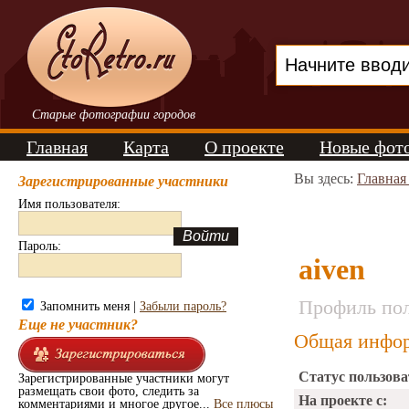
Старые фотографии городов
Главная
Карта
О проекте
Новые фот
Вы здесь:
Главная
Зарегистрированные участники
Имя пользователя:
Пароль:
aiven
Профиль пол
Запомнить меня |
Забыли пароль?
Еще не участник?
Общая инфор
Статус пользова
Зарегистрированные участники могут
размещать свои фото, следить за
На проекте с:
комментариями и многое другое...
Все плюсы