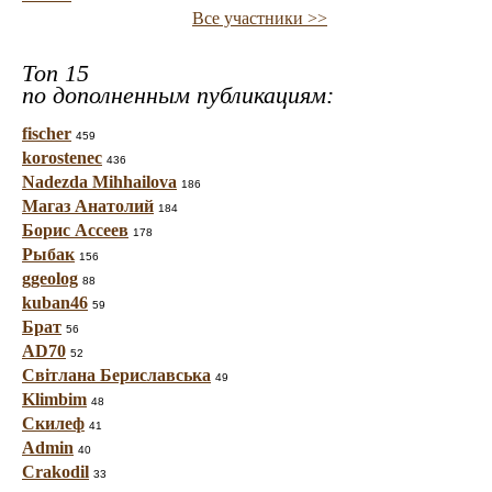
Все участники >>
Топ 15
по дополненным публикациям:
fischer
459
korostenec
436
Nadezda Mihhailova
186
Магаз Анатолий
184
Борис Ассеев
178
Рыбак
156
ggeolog
88
kuban46
59
Брат
56
AD70
52
Світлана Бериславська
49
Klimbim
48
Скилеф
41
Admin
40
Crakodil
33