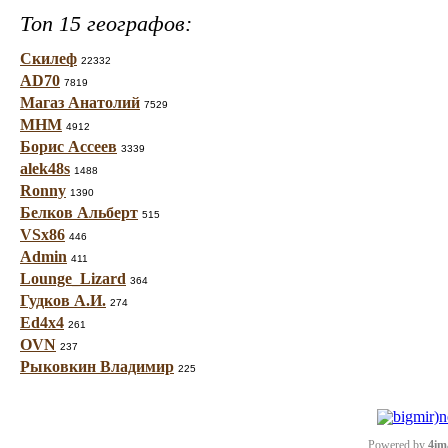
Топ 15 географов:
Скилеф
22332
AD70
7819
Магаз Анатолий
7529
МНМ
4912
Борис Ассеев
3339
alek48s
1488
Ronny
1390
Белков Альберт
515
VSx86
446
Admin
411
Lounge_Lizard
364
Гудков А.И.
274
Ed4x4
261
OVN
237
Рыковкин Владимир
225
Powered by
4im