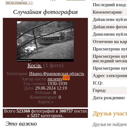
регистрации >>
Последний вход:
Случайная фотография
Комментарии:
Добавлено публ
Добавлено фото
Дополнено публ
Отмечено на ка
Просмотрено пу
Просмотрено пу
последний месяц
Косів.
(1 фото)
Просмотрено пуб
Категория:
Ивано-Франковская область
Адрес электрон
VIP
Автор поста:
mr.seniv
ICQ:
Год съемки:
1930-1939
Дата:
29.06.2024 12:19
Город:
Рейтинг:
0
Комментарии:
0
Дата рождения:
Карта:
-
Всего
523360
фотографий в
300757
постах
Друзья учас
в
5257
категориях.
Это важно
Друзья не найден