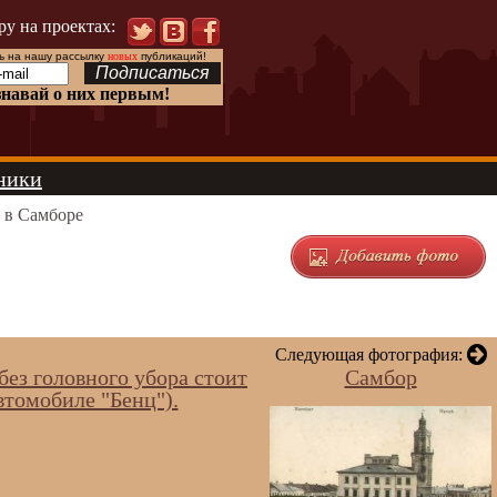
ру на проектах:
 на нашу рассылку
новых
публикаций!
знавай о них первым!
ники
 в Самборе
Следующая фотография:
ез головного убора стоит
Самбор
втомобиле "Бенц").