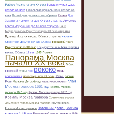
Рыбное Рязань начало ХХ века
Большая улица Шацк
начало ХХ века
Никольская церковь Шацк начало ХХ
века
Летний дом дворянского собрания
Рязань
Дом
Замятина Иркутск начдао ХХ века открытка
Амурские
ворота Иркутск начдао ХХ века открытка
Банк
Медведниковой Иркутск начдао ХХ века открытка
Бульвар Иркутск начдао ХХ века открытка
Часовня
Спасителя Иркутск начало ХХ века
Городской театр
Иркутск начало ХХ века
Государственный банк. Иркутск
начало ХХ века
19 век
1845
Поляки
Панорама Москва
начало ХХ века
Губин.
рококо
Пражский
курсы
Лен
мощи
волоколамск
монастырь.нач.ХХ века.
1964 г.
Казаки
план
Ржев
Малюков Детский сад
железнодорожники
Москва гравюра 1661 год
Кремль Москва
гравюра 1661 год
Кремль Москва гравюра 1662 год
Кремль Москва гравюра
Сретенские ворота
Земляного города Москва гравюра
Внутренность
Потешный дворец Москва
Кремля Москва гравюра
гравюра 1886 год
Головинский дворец гравюра 1886