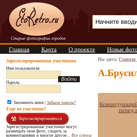
Старые фотографии городов
Главная
Карта
О проекте
Новые фот
Вы здесь:
Главная
Зарегистрированные участники
Имя пользователя:
А.Брусил
Пароль:
Запомнить меня |
Забыли пароль?
Командующий 8
Еще не участник?
перед 
Зарегистрированные участники могут
размещать свои фото, следить за
комментариями и многое другое...
Все плюсы