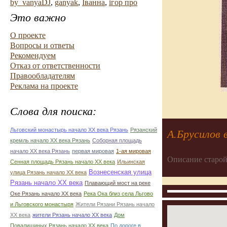
by_vanyaDJ
,
ganyak
,
Іванна
,
ігор про
Это важно
О проекте
Вопросы и ответы
Рекомендуем
Отказ от ответственности
Правообладателям
Реклама на проекте
Слова для поиска:
Льговский монастырь начало ХХ века Рязань
Рязанский
А.Брусилов 
кремль начало ХХ века Рязань
Соборная площадь
начало ХХ века Рязань
первая мировая
1-ая мировая
Описание старой
Сенная площадь Рязань начало ХХ века
Ильинская
Вознесенская улица
улица Рязань начало ХХ века
Рязань начало ХХ века
Плавающий мост на реке
Оке Рязань начало ХХ века
Река Ока близ села Льгово
и Льговского монастыря
Жители Рязани Рязань начало
ХХ века
жители Рязань начало ХХ века
Дом
Повалишиных Рязань начало ХХ века
По дороге в