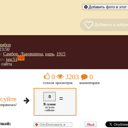
Добавить фото в этот 
амбор
23:50
:
Самбор
,
Львовщина
,
царь
,
1915
VIP
ии:
jasc51
 сайта
0
3203
0
голосов
просмотров
комментариев
0
=
суйте
В сумме
онравилась!
по всем
«лайкам»
лкой: