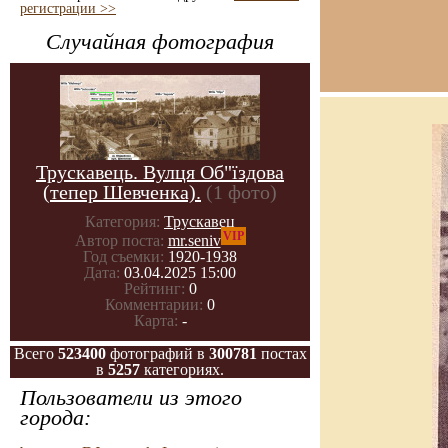
регистрации >>
Случайная фотография
Трускавець. Вулця Об"їздова
(тепер Шевченка).
(1 фото)
Категория:
Трускавец
VIP
Автор поста:
mr.seniv
Год съемки:
1920-1938
Дата:
03.04.2025 15:00
Рейтинг:
0
Комментарии:
0
Карта:
-
Всего
523400
фотографий в
300781
постах
в
5257
категориях.
Пользователи из этого
города: