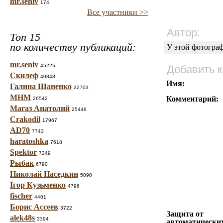
mr.seniv
174
Все участники >>
Автор:
Топ 15
по количеству публикаций:
У этой фотогра
mr.seniv
45225
Добавить 
Скилеф
40848
Имя:
Галина Шаненко
32703
МНМ
Комментарий:
26542
Магаз Анатолий
25449
Crakodil
17967
AD70
7743
haratoshka
7618
Spektor
7249
Рыбак
6790
Николай Наседкин
5090
Ігор Кузьменко
4796
fischer
4401
Борис Ассеев
3722
Защита от
alek48s
3394
автоматически