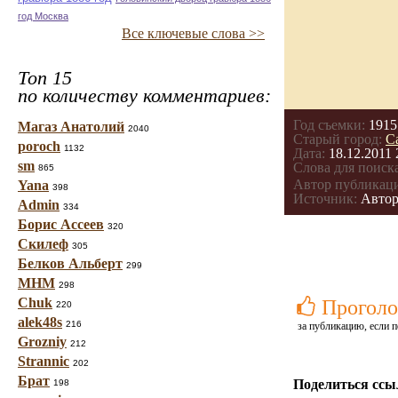
год Москва
Все ключевые слова >>
Топ 15
по количеству комментариев:
Год съемки:
1915
Магаз Анатолий
2040
Старый город:
С
poroch
1132
Дата:
18.12.2011 
sm
Слова для поиска
865
Автор публикац
Yana
398
Источник:
Автор
Admin
334
Борис Ассеев
320
Скилеф
305
Белков Альберт
299
МНМ
298
Chuk
Проголо
220
alek48s
216
за публикацию, если п
Grozniy
212
Strannic
202
Брат
Поделиться ссы
198