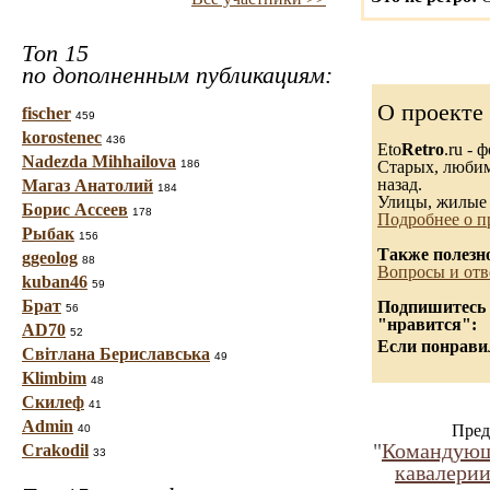
Топ 15
по дополненным публикациям:
О проекте
fischer
459
korostenec
436
Eto
Retro
.ru -
Nadezda Mihhailova
186
Старых, любимы
назад.
Магаз Анатолий
184
Улицы, жилые 
Борис Ассеев
178
Подробнее о п
Рыбак
156
Также полезн
ggeolog
88
Вопросы и отв
kuban46
59
Брат
Подпишитесь н
56
"нравится":
AD70
52
Если понравил
Світлана Бериславська
49
Klimbim
48
Скилеф
41
Admin
Пред
40
"
Командующи
Crakodil
33
кавалерии