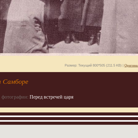
Размер: Текущий 800*505 (211.5 KB) |
Оригинал
в Самборе
 фотографии:
Перед встречей царя