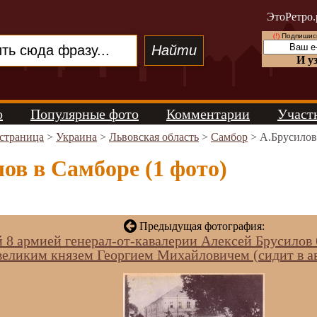
ЭтоРетро.
(!)
Подпишись
И у
о
Популярные фото
Комментарии
Участ
 страница
>
Украина
>
Львовская область
>
Самбор
> А.Брусилов
ов в Самборе (1 фото)
Предыдущая фотография:
 армией генерал-от-кавалерии Алексей Брусилов б
великим князем Георгием Михайловичем (сидит в а