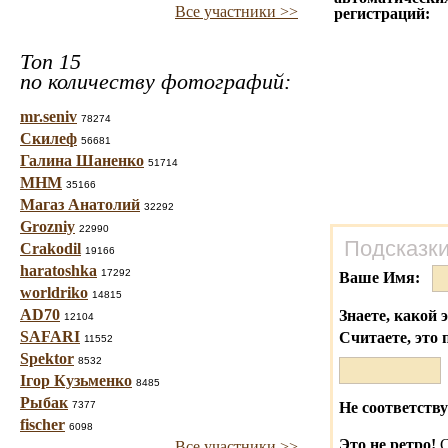
Все участники >>
регистраций:
Топ 15
по количеству фотографий:
mr.seniv
78274
Скилеф
56681
Галина Шаненко
51714
МНМ
35166
Магаз Анатолий
32292
Grozniy
22990
Подсказки
Crakodil
19166
haratoshka
17292
Ваше Имя:
worldriko
14815
AD70
Знаете, какой 
12104
SAFARI
Считаете, это 
11552
Spektor
8532
Ігор Кузьменко
8485
Рыбак
7377
Не соответству
fischer
6098
Это не ретро!
С
Все участники >>