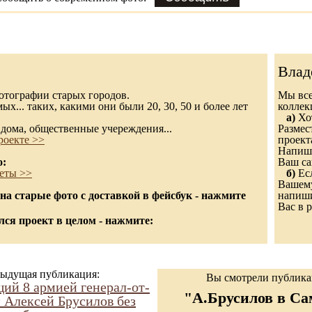
Влад
 фотографии старых городов.
Мы все
х... таких, какими они были 20, 30, 50 и более лет
колле
а)
Хот
дома, общественные учереждения...
Размес
роекте >>
проект
Напиши
о:
Ваш са
еты >>
б)
Есл
Вашему
а старые фото с доставкой в фейсбук - нажмите
напиши
Вас в р
ся проект в целом - нажмите:
ыдущая публикация:
Вы смотрели публик
й 8 армией генерал-от-
"А.Брусилов в Са
 Алексей Брусилов без