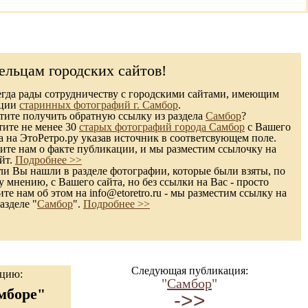
ельцам городских сайтов!
гда рады сотрудничеству с городскими сайтами, имеющим
кции
старинных фотографий г. Самбор
.
ите получить обратную ссылку из раздела
Самбор
?
тите не менее 30
старых фотографий города Самбор
с Вашего
а на ЭтоРетро.ру указав источник в соответсвующем поле.
те нам о факте публикации, и мы разместим ссылочку на
йт.
Подробнее >>
и Вы нашли в разделе фотографии, которые были взяты, по
 мнению, с Вашего сайта, но без ссылки на Вас - просто
те нам об этом на info@etoretro.ru - мы разместим ссылку на
азделе "
Самбор
".
Подробнее >>
Следующая публикация:
ацию:
"
Самбор
"
мборе"
->>