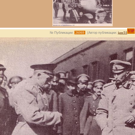
VIP
№ Публикации:
26069
(Автор публикации:
jasc51