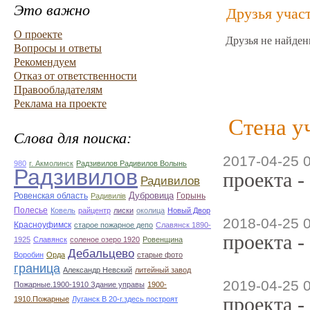
Это важно
Друзья учас
О проекте
Друзья не найден
Вопросы и ответы
Рекомендуем
Отказ от ответственности
Правообладателям
Реклама на проекте
Стена у
Слова для поиска:
2017-04-25 
980
г. Акмолинск
Радзивилов Радивилов Волынь
Радзивилов
проекта -
Радивилов
Дубровица
Ровенская область
Горынь
Радивилiв
Полесье
Ковель
райцентр
лиски
околица
Новый Двор
2018-04-25 
Красноуфимск
старое пожарное депо
Славянск 1890-
проекта -
1925
Славянск
соленое озеро 1920
Ровенщина
Дебальцево
Воробин
Орда
старые фото
граница
Александр Невский
литейный завод
2019-04-25 
Пожарные.1900-1910 Здание управы
1900-
проекта -
1910.Пожарные
Луганск В 20-г.здесь построят