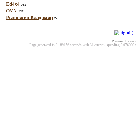
Ed4x4
261
OVN
237
Рыковкин Владимир
225
Powered by
4im
Page generated in 0.189156 seconds with 31 queries, spending 0.07600