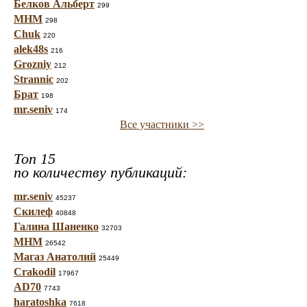
Белков Альберт
299
МНМ
298
Chuk
220
alek48s
216
Grozniy
212
Strannic
202
Брат
198
mr.seniv
174
Все участники >>
Топ 15
по количеству публикаций:
mr.seniv
45237
Скилеф
40848
Галина Шаненко
32703
МНМ
26542
Магаз Анатолий
25449
Crakodil
17967
AD70
7743
haratoshka
7618