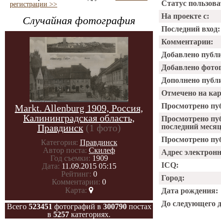
Статус пользова
регистрации >>
На проекте с:
Случайная фотография
Последний вход:
Комментарии:
Добавлено публ
Добавлено фото
Дополнено публ
Отмечено на ка
Просмотрено пу
Markt. Allenburg 1909, Россия,
Калининградская область,
Просмотрено пу
Правдинск
(1 фото)
последний месяц
Просмотрено пуб
Категория:
Правдинск
Автор поста:
Скилеф
Адрес электрон
Год съемки:
1909
ICQ:
Дата:
11.09.2015 05:15
Рейтинг:
0
Город:
Комментарии:
0
Карта:
Дата рождения:
До следующего 
Всего
523451
фотографий в
300790
постах
в
5257
категориях.