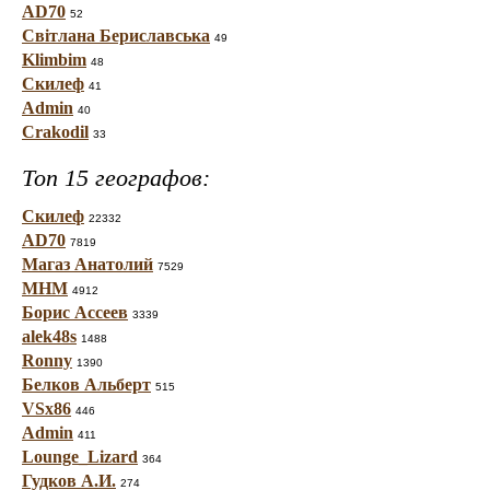
AD70
52
Світлана Бериславська
49
Klimbim
48
Скилеф
41
Admin
40
Crakodil
33
Топ 15 географов:
Скилеф
22332
AD70
7819
Магаз Анатолий
7529
МНМ
4912
Борис Ассеев
3339
alek48s
1488
Ronny
1390
Белков Альберт
515
VSx86
446
Admin
411
Lounge_Lizard
364
Гудков А.И.
274