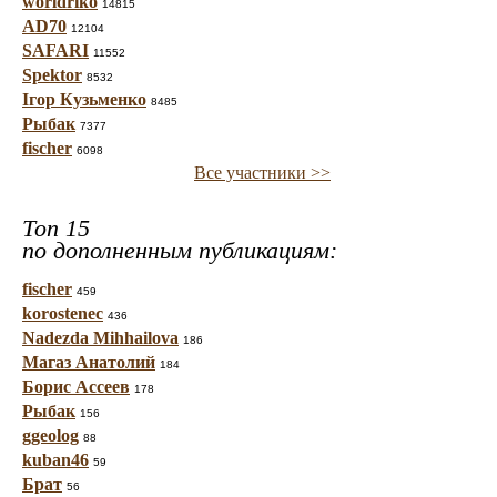
worldriko
14815
AD70
12104
SAFARI
11552
Spektor
8532
Ігор Кузьменко
8485
Рыбак
7377
fischer
6098
Все участники >>
Топ 15
по дополненным публикациям:
fischer
459
korostenec
436
Nadezda Mihhailova
186
Магаз Анатолий
184
Борис Ассеев
178
Рыбак
156
ggeolog
88
kuban46
59
Брат
56