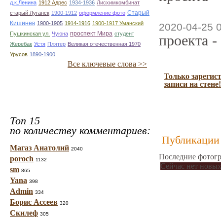
д.к.Ленина
1912 Адрес
1934-1936
Лисхимкомбинат
Старый
старый Луганск
1900-1912
оформление фото
Кишинев
1900-1905
1914-1916
1900-1917 Уманский
2020-04-25 
проспект Мира
Пушкинская ул.
Чуюна
студент
проекта -
Жеребак
Устя
Плятер
Великая отечественная 1970
Урусов
1890-1900
Все ключевые слова >>
Только зарегис
записи на стене!
Топ 15
по количеству комментариев:
Публикации 
Магаз Анатолий
2040
Последние фотогр
poroch
1132
Сейчас нет новых
sm
865
Yana
398
Admin
334
Борис Ассеев
320
Скилеф
305