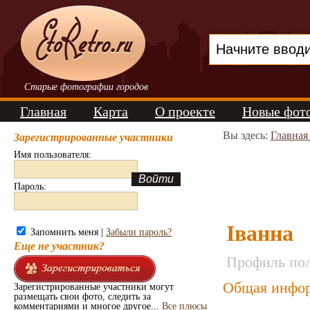
Старые фотографии городов
Главная
Карта
О проекте
Новые фот
Вы здесь:
Главная
Зарегистрированные участники
Имя пользователя:
Пароль:
Іванна
Запомнить меня |
Забыли пароль?
Еще не участник?
Профиль пол
Общая инфор
Зарегистрированные участники могут
размещать свои фото, следить за
комментариями и многое другое...
Все плюсы