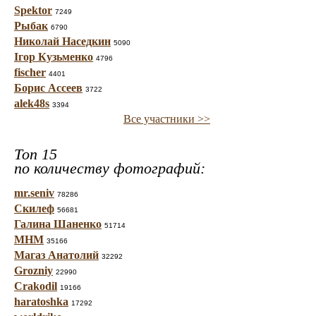
Spektor
7249
Рыбак
6790
Николай Наседкин
5090
Ігор Кузьменко
4796
fischer
4401
Борис Ассеев
3722
alek48s
3394
Все участники >>
Топ 15
по количеству фотографий:
mr.seniv
78286
Скилеф
56681
Галина Шаненко
51714
МНМ
35166
Магаз Анатолий
32292
Grozniy
22990
Crakodil
19166
haratoshka
17292