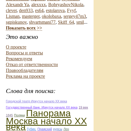
Alexandr Ya
,
alexxxx
,
BobryashovNikola
,
clever
,
den933
,
es64
,
estolarova
,
Fyyf
,
Lisman
,
masterger
,
okolobaxa
,
sergey47m3
,
sgpiskunov
,
shvartsmani77
,
Skiff_64
,
smil
...
Показать всех >>
Это важно
О проекте
Вопросы и ответы
Рекомендуем
Отказ от ответственности
Правообладателям
Реклама на проекте
Слова для поиска:
Городской театр Иркутск начало ХХ века
Государственный банк. Иркутск начало ХХ века
19 век
Панорама
1845
Поляки
Москва начало ХХ
века
Губин.
Пражский
курсы
Лен