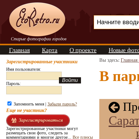
Старые фотографии городов
Главная
Карта
О проекте
Новые фот
Вы здесь:
Главная
Зарегистрированные участники
Имя пользователя:
В пар
Пароль:
Пре
Запомнить меня |
Забыли пароль?
Еще не участник?
Сарат
Зарегистрированные участники могут
размещать свои фото, следить за
комментариями и многое другое...
Все плюсы