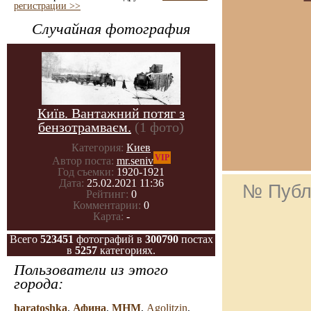
регистрации >>
Случайная фотография
Київ. Вантажний потяг з
бензотрамваєм.
(1 фото)
Категория:
Киев
VIP
Автор поста:
mr.seniv
Год съемки:
1920-1921
Дата:
25.02.2021 11:36
№ Публ
Рейтинг:
0
Комментарии:
0
Карта:
-
Всего
523451
фотографий в
300790
постах
в
5257
категориях.
Пользователи из этого
города:
haratoshka
,
Афина
,
МНМ
,
Agolitzin
,