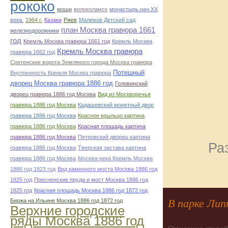
рококо
мощи
волоколамск
монастырь.нач.ХХ
века.
1964 г.
Казаки
Ржев
Малюков Детский сад
план Москва гравюра 1661
железнодорожники
год
Кремль Москва гравюра 1661 год
Кремль Москва
Кремль Москва гравюра
гравюра 1662 год
Сретенские ворота Земляного города Москва гравюра
Потешный
Внутренность Кремля Москва гравюра
дворец Москва гравюра 1886 год
Головинский
дворец гравюра 1886 год Москва
Вид из Москворечья
гравюра 1886 год Москва
Кадашевский монетный двор
гравюра 1886 год Москва
Красное крыльцо картина
гравюра 1886 год Москва
Красная площадь картина
гравюра 1886 год Москва
Петровский дворец картина
Ра
гравюра 1886 год Москва
Тверская застава картина
гравюра 1886 год Москва
Москва-река Кремль Москва
1886 год 1823 год
Вид каменного моста Москва 1886 год
1825 год
Пресненские пруда и мост Москва 1886 год
1825 год
Красная площадь Москва 1886 год 1872 год
В парке Лип
Биржа на Ильине Москва 1886 год 1872 год
Верхние городские
ряды Москва 1886 год