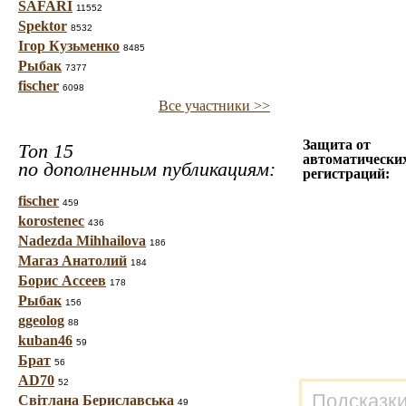
SAFARI
11552
Spektor
8532
Ігор Кузьменко
8485
Рыбак
7377
fischer
6098
Все участники >>
Защита от
Топ 15
автоматически
по дополненным публикациям:
регистраций:
fischer
459
korostenec
436
Nadezda Mihhailova
186
Магаз Анатолий
184
Борис Ассеев
178
Рыбак
156
ggeolog
88
kuban46
59
Брат
56
AD70
52
Подсказки
Світлана Бериславська
49