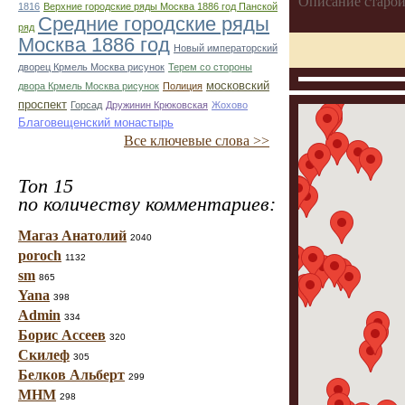
Описание старой
1816
Верхние городские ряды Москва 1886 год Панской
Средние городские ряды
ряд
Москва 1886 год
Новый императорский
дворец Крмель Москва рисунок
Терем со стороны
московский
двора Крмель Москва рисунок
Полиция
проспект
Горсад
Дружинин Крюковская
Жохово
Благовещенский монастырь
Все ключевые слова >>
Топ 15
по количеству комментариев:
Магаз Анатолий
2040
poroch
1132
sm
865
Yana
398
Admin
334
Борис Ассеев
320
Скилеф
305
Белков Альберт
299
МНМ
298