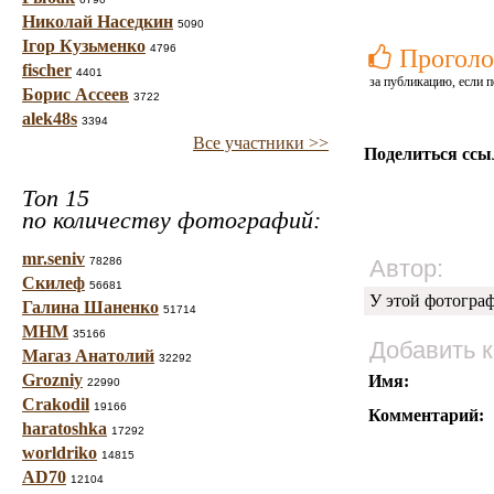
Николай Наседкин
5090
Ігор Кузьменко
4796
Проголо
fischer
4401
за публикацию, если п
Борис Ассеев
3722
alek48s
3394
Все участники >>
Поделиться ссы
Топ 15
по количеству фотографий:
mr.seniv
78286
Автор:
Скилеф
56681
У этой фотогра
Галина Шаненко
51714
МНМ
35166
Добавить 
Магаз Анатолий
32292
Grozniy
Имя:
22990
Crakodil
19166
Комментарий:
haratoshka
17292
worldriko
14815
AD70
12104