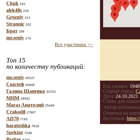
Chuk
220
alek48s
216
Grozniy
212
Strannic
202
Брат
198
mr.seniv
174
Все участники >>
Топ 15
по количеству публикаций:
mr.seniv
45237
Скилеф
40848
Год съемки:
1948
Галина Шаненко
Старый город:
С
32703
Дата:
24.10.2021 
МНМ
26542
Слова для поиска
Магаз Анатолий
25449
Автор публикац
Crakodil
Отметил на карте
17967
Источник:
https:
AD70
7743
haratoshka
7618
Spektor
7249
Рыбак
6790