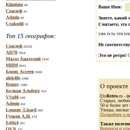
Klimbim
48
Ваше Имя:
Скилеф
41
Admin
Знаете, какой 
40
Crakodil
Считаете, это 
33
уже есть эти и
Топ 15 географов:
Не соответству
Скилеф
22332
AD70
7819
Это не ретро!
С
Магаз Анатолий
7529
МНМ
4912
Борис Ассеев
3339
alek48s
1488
Ronny
О проекте
1390
Белков Альберт
515
Eto
Retro
.ru -
VSx86
446
Старых, любимы
Admin
411
50 и более лет 
Lounge_Lizard
Улицы, жилые 
364
Подробнее о п
Гудков А.И.
274
Ed4x4
Также полезн
261
Вопросы и отв
OVN
237