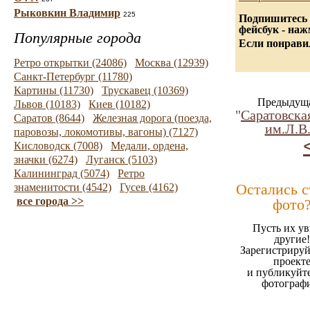
Рыковкин Владимир
225
Подпишитесь 
фейсбук - на
Популярные города
Если понравил
Ретро открытки (24086)
Москва (12939)
Санкт-Петербург (11780)
Картины (11730)
Трускавец (10369)
Предыдуща
Львов (10183)
Киев (10182)
"
Саратовска
Саратов (8644)
Железная дорога (поезда,
им.Л.В
паровозы, локомотивы, вагоны) (7127)
Кисловодск (7008)
Медали, ордена,
значки (6274)
Луганск (5103)
Калининград (5074)
Ретро
Остались 
знаменитости (4542)
Гусев (4162)
все города >>
фото
Пусть их ув
другие!
Зарегистрируй
проект
и публикуйт
фотограф