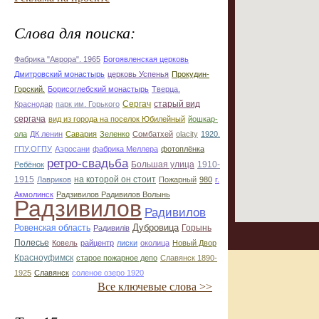
Слова для поиска:
Фабрика "Аврора". 1965
Богоявленская церковь
Дмитровский монастырь
церковь Успенья
Прокудин-
Горский.
Борисоглебский монастырь
Тверца.
Сергач
старый вид
Краснодар
парк им. Горького
сергача
вид из города на поселок Юбилейный
йошкар-
ола
ДК ленин
Савария
Зеленко
Сомбатхей
olacity
1920.
ГПУ.ОГПУ
Аэросани
фабрика Меллера
фотоплёнка
ретро-свадьба
Большая улица
1910-
Ребёнок
1915
на которой он стоит
Лавриков
Пожарный
980
г.
Акмолинск
Радзивилов Радивилов Волынь
Радзивилов
Радивилов
Дубровица
Ровенская область
Горынь
Радивилiв
Полесье
Ковель
райцентр
лиски
околица
Новый Двор
Красноуфимск
старое пожарное депо
Славянск 1890-
1925
Славянск
соленое озеро 1920
Все ключевые слова >>