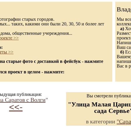
Влад
 фотографии старых городов.
Мы все
х... таких, какими они были 20, 30, 50 и более лет
колле
а)
Хот
дома, общественные учереждения...
Размес
роекте >>
проект
Напиши
о:
Ваш са
еты >>
б)
Есл
Вашему
а старые фото с доставкой в фейсбук - нажмите
напиши
Вас в р
ся проект в целом - нажмите:
ыдущая публикация:
Вы смотрели публик
а Саратов с Волги
"
"Улица Малая Цари
<<-
сада Сервье
в категории
"Сара