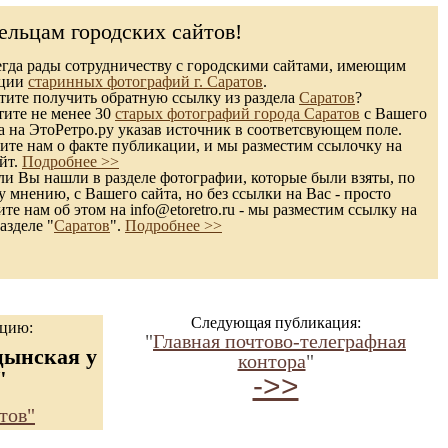
ельцам городских сайтов!
гда рады сотрудничеству с городскими сайтами, имеющим
кции
старинных фотографий г. Саратов
.
ите получить обратную ссылку из раздела
Саратов
?
тите не менее 30
старых фотографий города Саратов
с Вашего
а на ЭтоРетро.ру указав источник в соответсвующем поле.
те нам о факте публикации, и мы разместим ссылочку на
йт.
Подробнее >>
и Вы нашли в разделе фотографии, которые были взяты, по
 мнению, с Вашего сайта, но без ссылки на Вас - просто
те нам об этом на info@etoretro.ru - мы разместим ссылку на
азделе "
Саратов
".
Подробнее >>
Следующая публикация:
ацию:
"
Главная почтово-телеграфная
цынская у
контора
"
"
->>
тов"