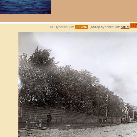
VIP
№ Публикации:
250896
(Автор публикации:
МНМ