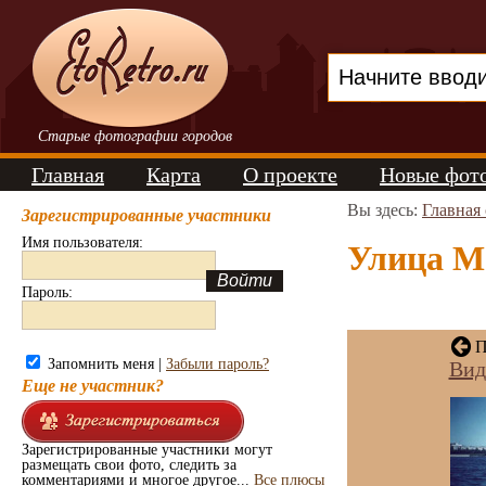
Старые фотографии городов
Главная
Карта
О проекте
Новые фот
Вы здесь:
Главная
Зарегистрированные участники
Имя пользователя:
Улица Ма
Пароль:
П
Запомнить меня |
Забыли пароль?
Вид
Еще не участник?
Зарегистрированные участники могут
размещать свои фото, следить за
комментариями и многое другое...
Все плюсы