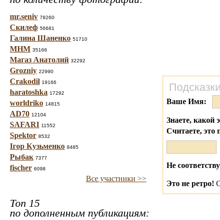
mr.seniv
78260
Скилеф
56681
Галина Шаненко
51710
МНМ
35166
Магаз Анатолий
32292
Grozniy
22990
Crakodil
19166
Подсказки
haratoshka
17292
Ваше Имя:
worldriko
14815
AD70
12104
Знаете, какой 
SAFARI
11552
Считаете, это 
Spektor
8532
Ігор Кузьменко
8485
Рыбак
7377
Не соответству
fischer
6098
Все участники >>
Это не ретро!
С
Топ 15
по дополненным публикациям: