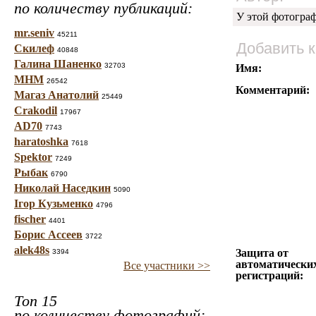
по количеству публикаций:
У этой фотогра
mr.seniv
45211
Добавить 
Скилеф
40848
Галина Шаненко
32703
Имя:
МНМ
26542
Комментарий:
Магаз Анатолий
25449
Crakodil
17967
AD70
7743
haratoshka
7618
Spektor
7249
Рыбак
6790
Николай Наседкин
5090
Ігор Кузьменко
4796
fischer
4401
Борис Ассеев
3722
alek48s
Защита от
3394
автоматически
Все участники >>
регистраций:
Топ 15
по количеству фотографий: