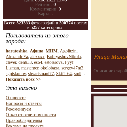
Рейтинг:
0
Комментарии:
0
Карта:
-
Всего
523383
фотографий в
300774
постах
в
5257
категориях.
Пользователи из этого
города:
haratoshka
,
Афина
,
МНМ
,
Agolitzin
,
Улица Малая
Alexandr Ya
,
alexxxx
,
BobryashovNikola
,
clever
,
den933
,
es64
,
estolarova
,
Fyyf
,
Lisman
,
masterger
,
okolobaxa
,
sergey47m3
,
Описание старой
sgpiskunov
,
shvartsmani77
,
Skiff_64
,
smil
...
Показать всех >>
Это важно
О проекте
Вопросы и ответы
Рекомендуем
Отказ от ответственности
Правообладателям
Реклама на проекте