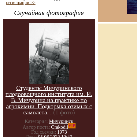
регистрации >>
Случайная фотография
Студенты Мичуринского
плодоовощного института им. И.
В. Мичурина на практике по
агрохимии. Подкормка озимых с
самолета. .
(1 фото)
Категория:
Мичуринск
VIP
Автор поста:
Crakodil
Год съемки:
1973
Дата:
05.06.2022 19:49