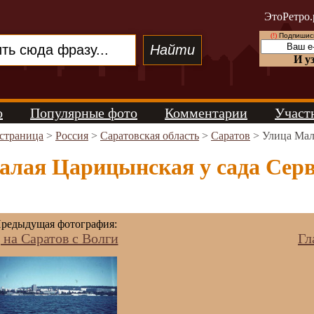
ЭтоРетро.
(!)
Подпишись
И у
о
Популярные фото
Комментарии
Участ
 страница
>
Россия
>
Саратовская область
>
Саратов
> Улица Мал
лая Царицынская у сада Сервь
редыдущая фотография:
 на Саратов с Волги
Гл