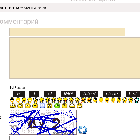
фии нет комментариев.
комментарий
BB-код
х