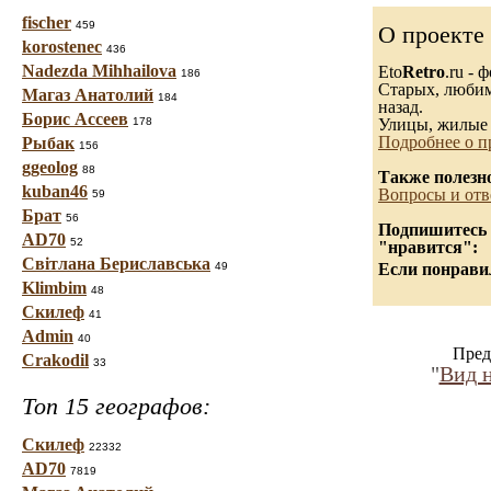
fischer
459
О проекте
korostenec
436
Nadezda Mihhailova
Eto
Retro
.ru -
186
Старых, любимы
Магаз Анатолий
184
назад.
Борис Ассеев
178
Улицы, жилые 
Подробнее о п
Рыбак
156
ggeolog
88
Также полезн
kuban46
Вопросы и отв
59
Брат
56
Подпишитесь н
AD70
52
"нравится":
Світлана Бериславська
49
Если понравил
Klimbim
48
Скилеф
41
Admin
40
Пред
Crakodil
33
"
Вид н
Топ 15 географов:
Скилеф
22332
AD70
7819