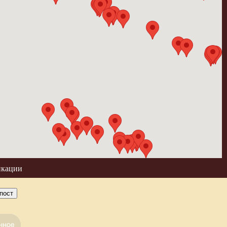
икации
пост