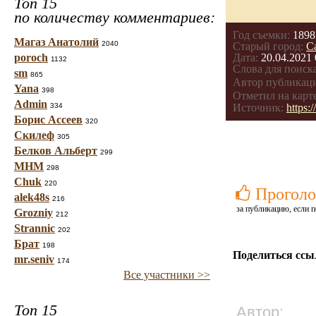
Топ 15
по количеству комментариев:
Год съемки:
1898
Магаз Анатолий
2040
Старый город:
С
poroch
Дата:
20.04.2021 
1132
Слова для поиска
sm
865
Автор публикац
Yana
398
Отметил на карте
Admin
Источник:
https:
334
Борис Ассеев
320
Скилеф
305
Белков Альберт
299
МНМ
298
Chuk
220
Проголо
alek48s
216
за публикацию, если п
Grozniy
212
Strannic
202
Брат
198
Поделиться ссы
mr.seniv
174
Все участники >>
Топ 15
Автор: