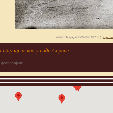
Размер: Текущий 650*460 (113.2 KB) |
Оригин
 Царицынская у сада Сервье
 фотографии: