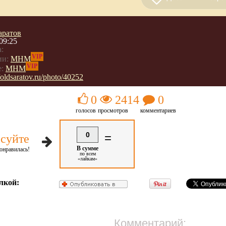
аратов
09:25
:
VIP
ии:
МНМ
VIP
:
МНМ
//oldsaratov.ru/photo/40252
0
2414
0
голосов
просмотров
комментариев
0
=
суйте
В сумме
онравилась!
по всем
«лайкам»
лкой:
Комментарий: