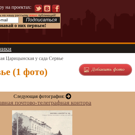
ру на проектах:
 на нашу рассылку
новых
публикаций!
знавай о них первым!
ники
ая Царицынская у сада Сервье
е (1 фото)
Следующая фотография:
авная почтово-телеграфная контора