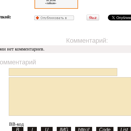
по всем
«лайкам»
лкой:
Комментарий:
фии нет комментариев.
комментарий
BB-код