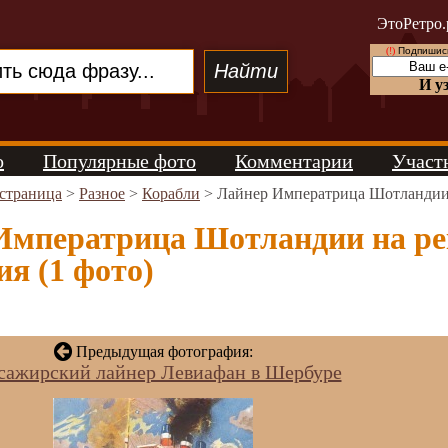
ЭтоРетро.
(!)
Подпишись
И у
о
Популярные фото
Комментарии
Участ
 страница
>
Разное
>
Корабли
> Лайнер Императрица Шотландии 
Императрица Шотландии на ре
я (1 фото)
Предыдущая фотография:
сажирский лайнер Левиафан в Шербуре