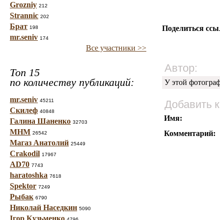
Grozniy
212
Strannic
202
Брат
Поделиться ссы
198
mr.seniv
174
Все участники >>
Автор:
Топ 15
по количеству публикаций:
У этой фотогра
mr.seniv
45211
Добавить 
Скилеф
40848
Имя:
Галина Шаненко
32703
МНМ
Комментарий:
26542
Магаз Анатолий
25449
Crakodil
17967
AD70
7743
haratoshka
7618
Spektor
7249
Рыбак
6790
Николай Наседкин
5090
Ігор Кузьменко
4796