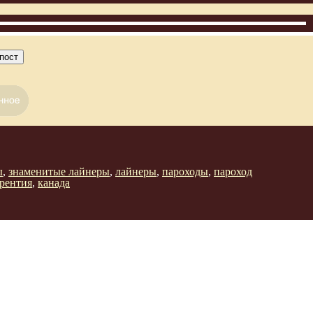
пост
ы
,
знаменитые лайнеры
,
лайнеры
,
пароходы
,
пароход
врентия
,
канада