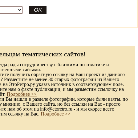
ельцам тематических сайтов!
гда рады сотрудничеству с близкими по тематике и
твенными сайтами.
ите получить обратную ссылку на Ваш проект из данного
а? Разместите не менее 30 старых фотографий из Вашего
а на ЭтоРетро.ру указав источник в соответсвующем поле.
те нам о факте публикации, и мы разместим ссылочку на
йт.
Подробнее >>
и Вы нашли в разделе фотографии, которые были взяты, по
 мнению, с Вашего сайта, но без ссылки на Вас - просто
е нам об этом на info@etoretro.ru - и мы скорее всего
тим ссылку на Вас.
Подробнее >>