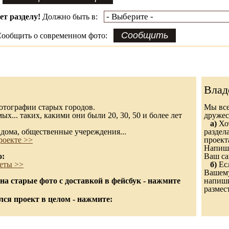
ет разделу!
Должно быть в:
ообщить о современном фото:
Влад
 фотографии старых городов.
Мы все
х... таких, какими они были 20, 30, 50 и более лет
дружес
а)
Хот
дома, общественные учереждения...
раздел
роекте >>
проект
Напиши
о:
Ваш са
еты >>
б)
Есл
Вашему
а старые фото с доставкой в фейсбук - нажмите
напишит
размес
ся проект в целом - нажмите: