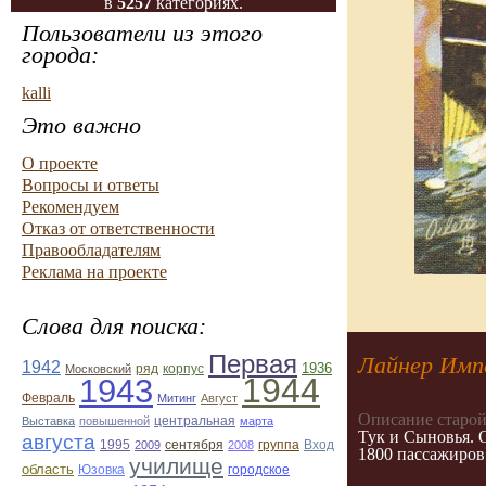
в
5257
категориях.
Пользователи из этого
города:
kalli
Это важно
О проекте
Вопросы и ответы
Рекомендуем
Отказ от ответственности
Правообладателям
Реклама на проекте
Слова для поиска:
Первая
Лайнер Имп
1942
1936
ряд
корпус
Московский
1944
1943
Февраль
Митинг
Август
Описание старой
центральная
Выставка
повышенной
марта
Тук и Сыновья. 
августа
1995
2009
сентября
2008
группа
Вход
1800 пассажиров.
училище
область
Юзовка
городское