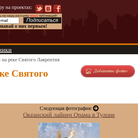
ру на проектах:
 на нашу рассылку
новых
публикаций!
знавай о них первым!
ники
на реке Святого Лаврентия
ке Святого
Следующая фотография:
Океанский лайнер Орама в Тулоне