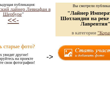
ыдущая публикация:
Вы смотрели публик
кий лайнер Левиафан в
"Лайнер Импера
Шербуре
"
Шотландии на реке
<<-
Лаврентия
в категории
"Кора
ь старые фото?
х увидят другие!
->
ируйтесь на проекте
те свои фотографии!