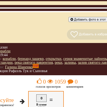
Добавить фото в этот 
казан
орабли
19:44
:
корабли
,
бернард лашевр
,
открытки
,
серия знаменитые лайнер
тландии
,
река святого лаврентия
,
реки
,
заливы
,
залив святого ла
VIP
ии:
Галина Шаненко
кция Рафаэль Тук и Сыновья
0
1059
0
голосов
просмотров
комментариев
0
=
суйте
В сумме
онравилась!