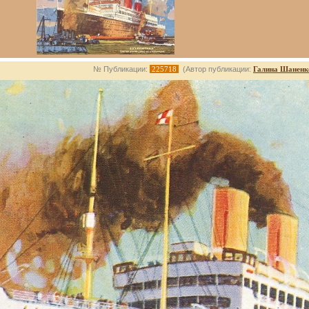
№ Публикации:
225718
(Автор публикации:
Галина Шаненк