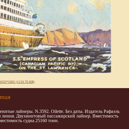
1632*1062 (1110.76 KB)
нтия
тые лайнеры. N.3592. Oilette. Без даты. Издатель Рафаэль
я линия. Двухвинтовый пассажирский лайнер. Вместимость
местимость судна 25160 тонн.