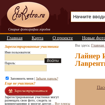
Старые фотографии городов
Главная
Карта
О проекте
Новые фот
Вы здесь:
Главная
Зарегистрированные участники
Имя пользователя:
Лайнер 
Лавренти
Пароль:
Запомнить меня |
Забыли пароль?
Еще не участник?
Пас
Зарегистрированные участники могут
размещать свои фото, следить за
комментариями и многое другое...
Все плюсы