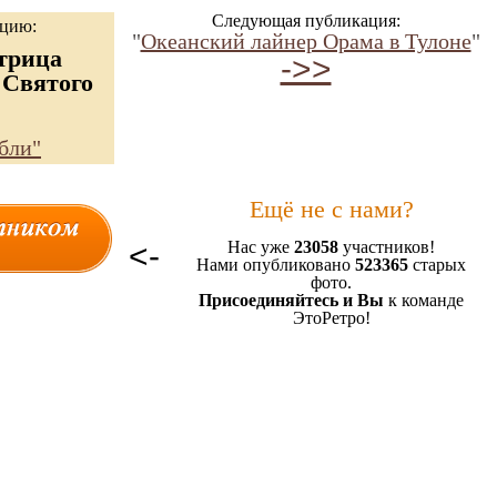
Следующая публикация:
ацию:
"
Океанский лайнер Орама в Тулоне
"
трица
->>
 Святого
"
бли"
Ещё не с нами?
<-
Нас уже
23058
участников!
Нами опубликовано
523365
старых
фото.
Присоединяйтесь и Вы
к команде
ЭтоРетро!