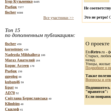
Ігор Кузьменко
8485
Рыбак
7377
Не соответству
fischer
6098
Это не ретро!
С
Все участники >>
Топ 15
по дополненным публикациям:
О проекте
fischer
459
korostenec
436
Eto
Retro
.ru -
Nadezda Mihhailova
186
Старых, любимы
назад.
Магаз Анатолий
184
Улицы, жилые 
Борис Ассеев
178
Подробнее о п
Рыбак
156
Также полезн
ggeolog
88
Вопросы и отв
kuban46
59
Брат
Подпишитесь н
56
"нравится":
AD70
52
Если понравил
Світлана Бериславська
49
Klimbim
48
Скилеф
41