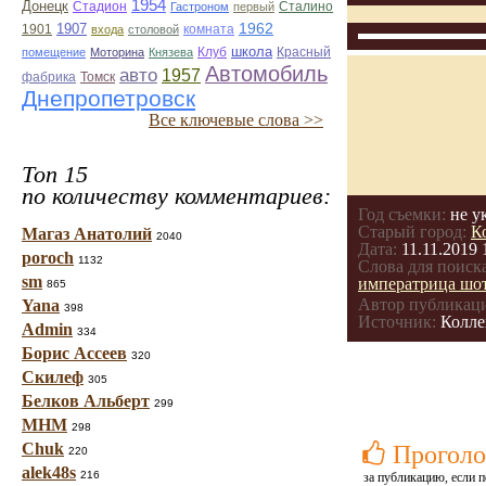
1954
Донецк
Стадион
Гастроном
первый
Сталино
1962
1907
1901
комната
входа
столовой
школа
помещение
Моторина
Князева
Клуб
Красный
Автомобиль
авто
1957
фабрика
Томск
Днепропетровск
Все ключевые слова >>
Топ 15
по количеству комментариев:
Год съемки:
не у
Старый город:
К
Магаз Анатолий
2040
Дата:
11.11.2019 
poroch
1132
Слова для поиска
sm
императрица шо
865
Автор публикац
Yana
398
Источник:
Колле
Admin
334
Борис Ассеев
320
Скилеф
305
Белков Альберт
299
МНМ
298
Chuk
Проголо
220
alek48s
216
за публикацию, если п