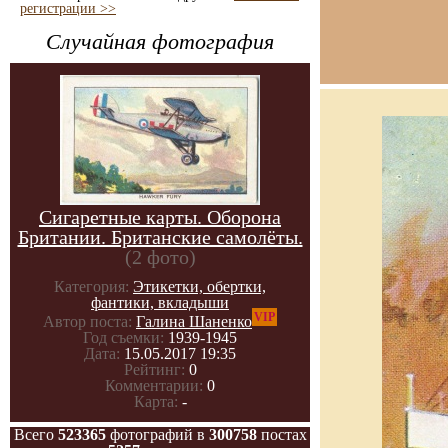
регистрации >>
Случайная фотография
Сигаретные карты. Оборона
Британии. Британские самолёты.
(2 фото)
Категория:
Этикетки, обертки,
фантики, вкладыши
VIP
Автор поста:
Галина Шаненко
Год съемки:
1939-1945
Дата:
15.05.2017 19:35
Рейтинг:
0
Комментарии:
0
Карта:
-
Всего
523365
фотографий в
300758
постах