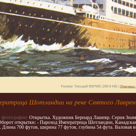
Размер: Текущий 900*585 (289.8 KB) |
Оригинал 
ератрица Шотландии на реке Святого Лавре
 фотографии:
Открытка. Художник Бернард Лашевр. Серия Знамени
Оборот открытки: - Пароход Императрица Шотландии, Канадска
 Длина 700 футов, ширина 77 футов, глубина 54 фута. Валовая в