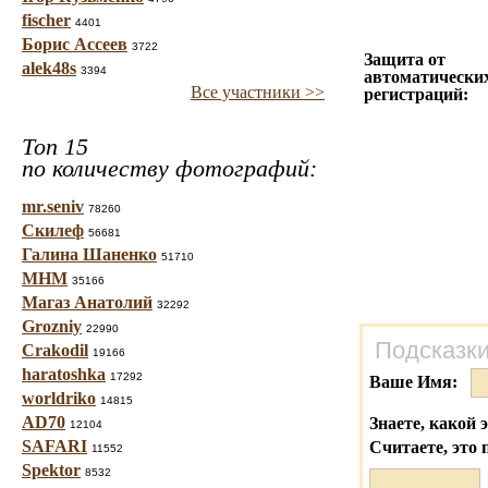
fischer
4401
Борис Ассеев
3722
Защита от
alek48s
3394
автоматически
Все участники >>
регистраций:
Топ 15
по количеству фотографий:
mr.seniv
78260
Скилеф
56681
Галина Шаненко
51710
МНМ
35166
Магаз Анатолий
32292
Grozniy
22990
Подсказки
Crakodil
19166
haratoshka
17292
Ваше Имя:
worldriko
14815
AD70
Знаете, какой 
12104
SAFARI
Считаете, это 
11552
Spektor
8532