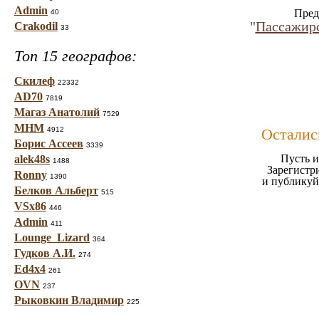
Admin
Пред
40
"
Пассажирс
Crakodil
33
Топ 15 географов:
Скилеф
22332
AD70
7819
Магаз Анатолий
7529
МНМ
4912
Осталис
Борис Ассеев
3339
Пусть и
alek48s
1488
Зарегистр
Ronny
1390
и публикуй
Белков Альберт
515
VSx86
446
Admin
411
Lounge_Lizard
364
Гудков А.И.
274
Ed4x4
261
OVN
237
Рыковкин Владимир
225