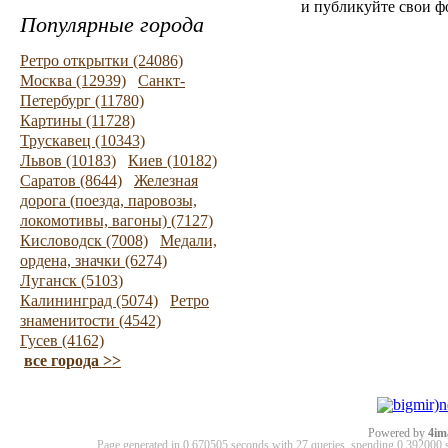
и публикуйте свои ф
Популярные города
Ретро открытки (24086)
Москва (12939)
Санкт-
Петербург (11780)
Картины (11728)
Трускавец (10343)
Львов (10183)
Киев (10182)
Саратов (8644)
Железная
дорога (поезда, паровозы,
локомотивы, вагоны) (7127)
Кисловодск (7008)
Медали,
ордена, значки (6274)
Луганск (5103)
Калининград (5074)
Ретро
знаменитости (4542)
Гусев (4162)
все города >>
Powered by
4im
Page generated in 0.670505 seconds with 27 queries, spending 0.39200