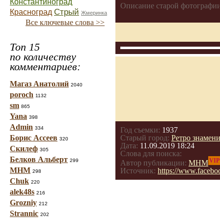
Константиноград
Описание старой фотографии
Стрый
Красноград
Жмеринка
Все ключевые слова >>
Топ 15
по количеству
комментариев:
Магаз Анатолий
2040
poroch
1132
sm
865
Yana
398
Admin
334
Год съемки:
1937
Борис Ассеев
Старый город:
Ретро знамен
320
Дата:
11.09.2019 18:24
Скилеф
305
Слова для поиска:
Белков Альберт
VIP
299
Автор публикации:
МНМ
МНМ
Источник:
https://www.faceb
298
Chuk
220
alek48s
216
Grozniy
212
Strannic
202