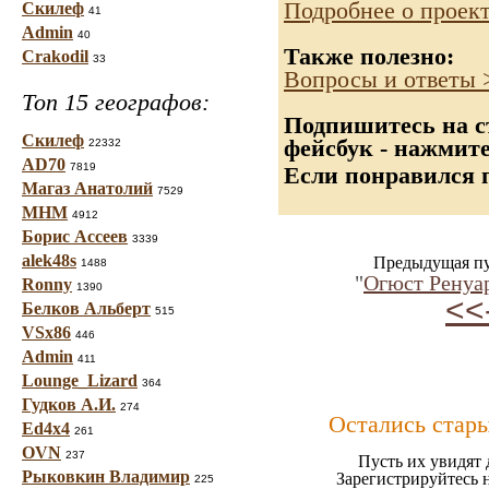
Подробнее о проек
Скилеф
41
Admin
40
Также полезно:
Crakodil
33
Вопросы и ответы 
Топ 15 географов:
Подпишитесь на с
Скилеф
фейсбук - нажмит
22332
AD70
7819
Если понравился п
Магаз Анатолий
7529
МНМ
4912
Борис Ассеев
3339
alek48s
Предыдущая пу
1488
"
Огюст Ренуар
Ronny
1390
<<
Белков Альберт
515
VSx86
446
Admin
411
Lounge_Lizard
364
Гудков А.И.
274
Остались стар
Ed4x4
261
OVN
237
Пусть их увидят 
Рыковкин Владимир
Зарегистрируйтесь 
225