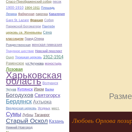
Спасо-Преображенский собор
песок
1900-1910
1904-1911
Плошадь
Ленина
Фабричная
парочка
Кавалерия
Gare St. Lazare
Франция
Собор
Парижской Богоматери
Пантео́н
Сена
церковь св. Женевьевы
классицизм
Гранд Опера
женская гимназия
Рождественская
Траурное шествие
Невский проспект
1912-1914
Оцуп
Троицкая церковь
Раменское
ул.Чугунова
моностырь
Лозовая
Харьковская
область
Волчанск
Купянск
Изюм
Чугуев
Валки
Разме
Богодухов
Святогорск
Бердянск
Ахтырка
Введенская церковь
Уездных
мест.
Сумы
Таганрог
Лубны
Любовь Орлова пози
Старый Оскол
Казань
Нижний Новгород