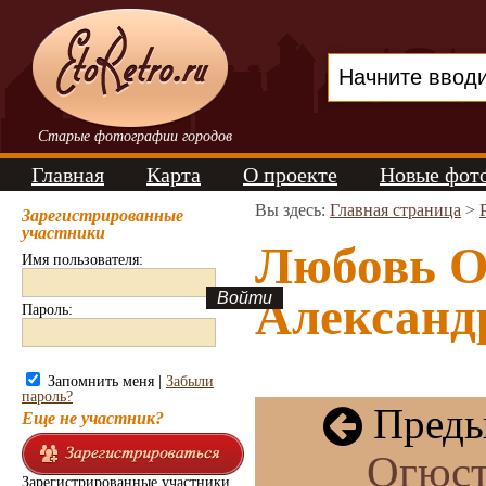
Старые фотографии городов
Главная
Карта
О проекте
Новые фот
Вы здесь:
Главная страница
>
Зарегистрированные
участники
Любовь О
Имя пользователя:
Александр
Пароль:
Запомнить меня |
Забыли
пароль?
Преды
Еще не участник?
Огюст
Зарегистрированные участники