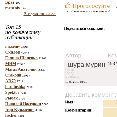
Брат
198
Проголосуйте
mr.seniv
174
за публикацию, если понравилась!
Все участники >>
Топ 15
Поделиться ссылкой:
по количеству
публикаций:
mr.seniv
45211
Скилеф
40848
Автор:
Ко
Галина Шаненко
32703
шура мурин
МНМ
1937
26542
Магаз Анатолий
Гость
25449
Город:
Crakodil
17967
Возраст:
AD70
7743
13.09.2019 04:40
haratoshka
7618
Spektor
7249
Добавить коммент
Рыбак
6790
Имя:
Николай Наседкин
5090
Ігор Кузьменко
Комментарий:
4796
fischer
4401