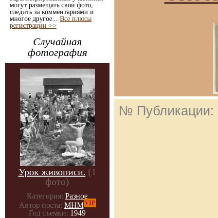
могут размещать свои фото,
следить за комментариями и
многое другое...
Все плюсы
регистрации >>
Случайная
фотография
№ Публикации:
Урок живописи.
(1
фото)
Категория:
Разное
VIP
Автор поста:
МНМ
Год съемки:
1949