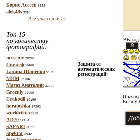
Борис Ассеев
3722
alek48s
3394
Все участники >>
Топ 15
по количеству
BB-код
фотографий:
mr.seniv
78260
Защита от
Скилеф
56681
автоматических
Галина Шаненко
51710
регистраций:
МНМ
35166
Магаз Анатолий
32292
Grozniy
22990
Пожалу
Crakodil
19166
Если у 
haratoshka
17292
worldriko
14815
AD70
12104
SAFARI
11552
Spektor
8532