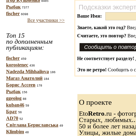
Ігор Кузьменко
8485
Подсказки экспер
Рыбак
7377
fischer
6098
Ваше Имя:
Все участники >>
Знаете, какой это год?
Введ
Топ 15
Считаете, это повтор?
Вве
по дополненным
публикациям:
fischer
Не соответствует разделу!
459
korostenec
436
Это не ретро!
Сообщить о с
Nadezda Mihhailova
186
Магаз Анатолий
184
Борис Ассеев
178
Рыбак
156
ggeolog
88
О проекте
kuban46
59
Брат
Eto
Retro
.ru - фото
56
AD70
Старых, любимых...
52
Світлана Бериславська
50 и более лет наза
49
Klimbim
Улицы, жилые дома
48