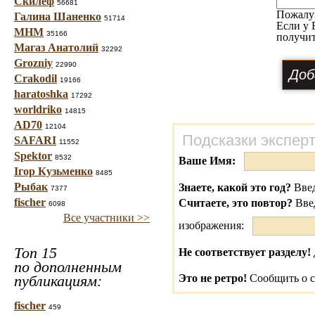
Скилеф
56681
Пожалу
Галина Шаненко
51714
Если у 
МНМ
35166
получит
Магаз Анатолий
32292
Grozniy
22990
Crakodil
19166
haratoshka
17292
worldriko
14815
AD70
12104
Подсказки экспер
SAFARI
11552
Spektor
8532
Ваше Имя:
Ігор Кузьменко
8485
Рыбак
Знаете, какой это год?
Введ
7377
fischer
Считаете, это повтор?
Вве
6098
Все участники >>
изображения:
Топ 15
Не соответствует разделу!
по дополненным
публикациям:
Это не ретро!
Сообщить о с
fischer
459