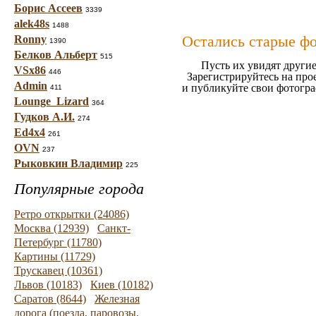
Борис Ассеев
3339
alek48s
1488
Остались старые ф
Ronny
1390
Белков Альберт
515
Пусть их увидят другие
VSx86
446
Зарегистрируйтесь на про
Admin
и публикуйте свои фотогр
411
Lounge_Lizard
364
Гудков А.И.
274
Ed4x4
261
OVN
237
Рыковкин Владимир
225
Популярные города
Ретро открытки (24086)
Москва (12939)
Санкт-
Петербург (11780)
Картины (11729)
Трускавец (10361)
Львов (10183)
Киев (10182)
Саратов (8644)
Железная
дорога (поезда, паровозы,