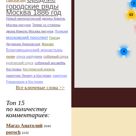
Панской ряд
3
городские ряды
Москва 1886 год
63
Новый императорский дворец Крмель
Москва рисунок
Терем со стороны
двора Крмель Москва рисунок
Полиция
московский проспект
Горсад
Дружинин Крюковская
Жохово
Благовещенский монастырь
4
пилин
спуск халтурина
соборный спуск
купеческий спуск
соборный ансамбль
Костромы
Костромской кремль
памятник Ленину в Костроме
памятник
Романовым в Костроме
Все ключевые слова >>
Топ 15
по количеству
комментариев:
Магаз Анатолий
2040
poroch
1132