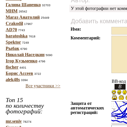
Автор:
Галина Шаненко
32703
У этой фотографии нет комм
МНМ
26542
Магаз Анатолий
25449
Добавить коммент
Crakodil
17967
Имя:
AD70
7743
haratoshka
7618
Комментарий:
Spektor
7249
Рыбак
6790
Николай Наседкин
5090
Ігор Кузьменко
4796
fischer
4401
Борис Ассеев
3722
alek48s
3394
BB-код
Все участники >>
Топ 15
Защита от
по количеству
автоматических
фотографий:
регистраций:
mr.seniv
78274