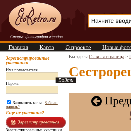
Старые фотографии городов
Главная
Карта
О проекте
Новые фот
Вы здесь:
Главная страница
>
Зарегистрированные
участники
Сестрорец
Имя пользователя:
Пароль:
Пред
Запомнить меня |
Забыли
пароль?
Еще не участник?
Зарегистрированные участники