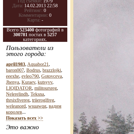
Год съемки:
1979
Дата:
14.02.2013 22:58
Рейтинг:
0
Комментарии:
0
Карта:
-
Всего
523400
фотографий в
300781
постах в
5257
категориях.
Пользователи из
этого города:
april1983
,
Aquabor21
,
baron007
,
Bodrus
,
brazzlojki
,
eeexhe
,
evleo790
,
Gotovceva
,
Jhenya
,
Kuraev
,
kutsyvv
,
LIQIDATOR
,
militoursreg
,
Nelerelindh
,
Teksna
,
thrsixfivereg
,
triieroglfreg
,
weleanord
,
wsuawqg
,
вадим
королев
...
Показать всех >>
Это важно