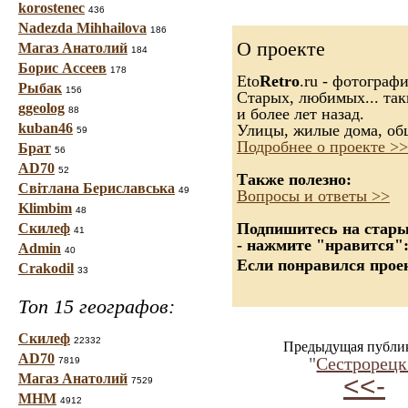
korostenec
436
Nadezda Mihhailova
186
О проекте
Магаз Анатолий
184
Борис Ассеев
178
Eto
Retro
.ru - фотограф
Рыбак
156
Старых, любимых... так
ggeolog
88
и более лет назад.
kuban46
Улицы, жилые дома, об
59
Подробнее о проекте >>
Брат
56
AD70
52
Также полезно:
Світлана Бериславська
49
Вопросы и ответы >>
Klimbim
48
Подпишитесь на старые
Скилеф
41
- нажмите "нравится"
Admin
40
Если понравился проек
Crakodil
33
Топ 15 географов:
Скилеф
22332
Предыдущая публи
AD70
"
Сестрорецк
7819
Магаз Анатолий
<<-
7529
МНМ
4912