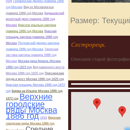
год
Головинский дворец гравюра 1886
год Москва
Вид из Москворечья
гравюра 1886 год Москва
Кадашевский
Размер: Текущий
монетный двор гравюра 1886 год
Москва
Красное крыльцо картина
гравюра 1886 год Москва
Красная
площадь картина гравюра 1886 год
Сестрорецк.
Москва
Петровский дворец картина
гравюра 1886 год Москва
Тверская
застава картина гравюра 1886 год
Описание старой фотографии
Москва
Москва-река Кремль Москва
1886 год 1823 год
Вид каменного моста
Москва 1886 год 1825 год
Пресненские
пруда и мост Москва 1886 год 1825 год
Красная площадь Москва 1886 год 1872
год
Биржа на Ильине Москва 1886 год
Верхние
1872 год
городские
ряды Москва
1886 год
1816
Верхние
городские ряды Москва 1886 год
Средние