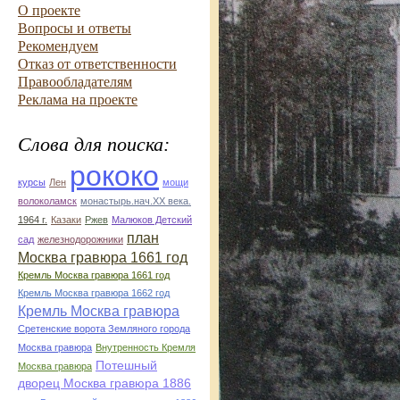
О проекте
Вопросы и ответы
Рекомендуем
Отказ от ответственности
Правообладателям
Реклама на проекте
Слова для поиска:
рококо
курсы
Лен
мощи
волоколамск
монастырь.нач.ХХ века.
1964 г.
Казаки
Ржев
Малюков Детский
план
сад
железнодорожники
Москва гравюра 1661 год
Кремль Москва гравюра 1661 год
Кремль Москва гравюра 1662 год
Кремль Москва гравюра
Сретенские ворота Земляного города
Москва гравюра
Внутренность Кремля
Потешный
Москва гравюра
дворец Москва гравюра 1886