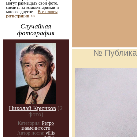
могут размещать свои фото,
следить за комментариями и
многое другое...
Все плюсы
регистрации >>
Случайная
фотография
№ Публика
Николай Крючков
(2
фото)
Категория:
Ретро
знаменитости
Автор поста:
villis