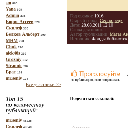
sm
865
Yana
398
Admin
Год съемки:
1916
334
Старый город:
Сестрорецк
Борис Ассеев
320
Дата:
28.08.2011 12:10
Скилеф
305
Слова для поиска:
Белков Альберт
Автор публикации:
Магаз А
299
Источник:
Фонды библиотеки
МНМ
298
Chuk
220
alek48s
216
Grozniy
212
Strannic
202
Брат
Проголосуйте
198
mr.seniv
174
за публикацию, если понравилась!
Все участники >>
Топ 15
Поделиться ссылкой:
по количеству
публикаций:
mr.seniv
45225
Скилеф
40848