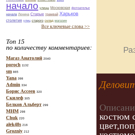
начало
улицы
Московская
фотоателье
Харьков
Старые
начала
Ленина
трамвай
столетия
улиц
старого
склад
магазин
Все ключевые слова >>
Топ 15
по количеству комментариев:
Ра
Магаз Анатолий
2040
poroch
1132
sm
865
Yana
398
Делови
Admin
334
Борис Ассеев
320
Скилеф
305
Белков Альберт
Описани
299
МНМ
298
костюм 
Chuk
220
цвет,поп
alek48s
216
Grozniy
костюмо
212