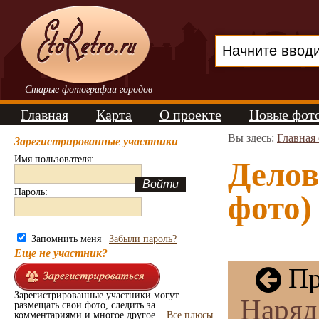
Старые фотографии городов
Главная
Карта
О проекте
Новые фот
Вы здесь:
Главная
Зарегистрированные участники
Имя пользователя:
Делов
Пароль:
фото)
Запомнить меня |
Забыли пароль?
Еще не участник?
Пр
Зарегистрированные участники могут
Наряд
размещать свои фото, следить за
комментариями и многое другое...
Все плюсы