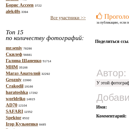
Борис Ассеев
3722
alek48s
3394
Проголо
Все участники >>
за публикацию, если п
Топ 15
по количеству фотографий:
Поделиться ссы
mr.seniv
78286
Скилеф
56681
Галина Шаненко
51714
МНМ
35166
Автор:
Магаз Анатолий
32292
Grozniy
22990
У этой фотогра
Crakodil
19166
haratoshka
17292
Добави
worldriko
14815
AD70
12104
Имя:
SAFARI
11552
Комментарий:
Spektor
8532
Ігор Кузьменко
8485