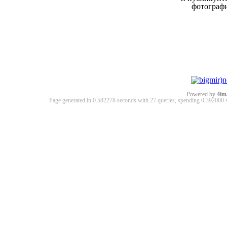
фотограф
Powered by
4im
Page generated in 0.582278 seconds with 27 queries, spending 0.39200