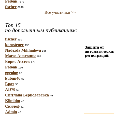
Рыбак
7377
fischer
6098
Все участники >>
Топ 15
по дополненным публикациям:
fischer
459
korostenec
436
Защита от
Nadezda Mihhailova
автоматически
186
регистраций:
Магаз Анатолий
184
Борис Ассеев
178
Рыбак
156
ggeolog
88
kuban46
59
Брат
56
AD70
52
Світлана Бериславська
49
Klimbim
48
Скилеф
41
Admin
40