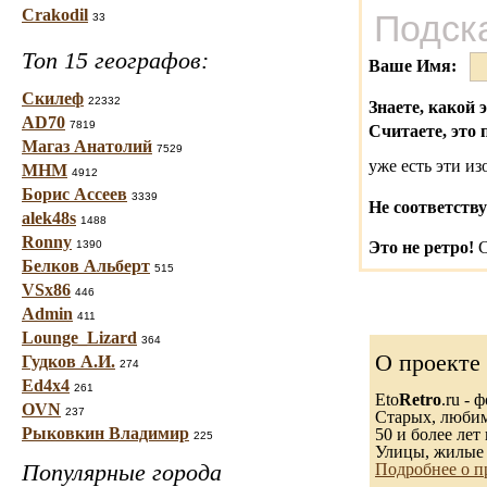
Crakodil
Подск
33
Топ 15 географов:
Ваше Имя:
Скилеф
22332
Знаете, какой 
AD70
7819
Считаете, это 
Магаз Анатолий
7529
уже есть эти и
МНМ
4912
Борис Ассеев
3339
Не соответству
alek48s
1488
Ronny
1390
Это не ретро!
С
Белков Альберт
515
VSx86
446
Admin
411
Lounge_Lizard
364
О проекте
Гудков А.И.
274
Ed4x4
261
Eto
Retro
.ru -
OVN
237
Старых, любимы
Рыковкин Владимир
50 и более лет 
225
Улицы, жилые 
Популярные города
Подробнее о п