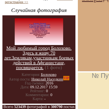
регистрации >>
Случайная фотография
Мой любимый город Болохово.
Здесь я живу 70
лет.Землякам,участникам боевых
действий в Афганистане,
посвящается.
(1 фото)
№ Пу
Категория:
Болохово
VIP
Автор поста:
Николай Наседкин
Год съемки:
2016
Дата:
09.12.2017 15:59
Рейтинг:
0
Комментарии:
0
Карта:
-
Всего
523439
фотографий в
300790
постах