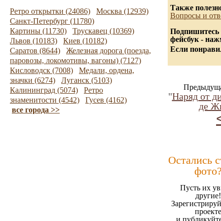
Также полезн
Ретро открытки (24086)
Москва (12939)
Вопросы и отв
Санкт-Петербург (11780)
Картины (11730)
Трускавец (10369)
Подпишитесь 
фейсбук - на
Львов (10183)
Киев (10182)
Если понравил
Саратов (8644)
Железная дорога (поезда,
паровозы, локомотивы, вагоны) (7127)
Кисловодск (7008)
Медали, ордена,
значки (6274)
Луганск (5103)
Предыдуща
Калининград (5074)
Ретро
"
Наряд от д
знаменитости (4542)
Гусев (4162)
де Ж
все города >>
Остались 
фото
Пусть их ув
другие!
Зарегистрируй
проект
и публикуйт