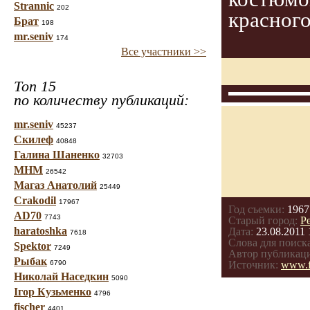
Strannic
202
красного
Брат
198
mr.seniv
174
Все участники >>
Топ 15
по количеству публикаций:
mr.seniv
45237
Скилеф
40848
Галина Шаненко
32703
МНМ
26542
Магаз Анатолий
25449
Crakodil
17967
Год съемки:
1967
AD70
7743
Старый город:
Р
haratoshka
Дата:
23.08.2011 
7618
Слова для поиска
Spektor
7249
Автор публикац
Рыбак
6790
Источник:
www.f
Николай Наседкин
5090
Ігор Кузьменко
4796
fischer
4401