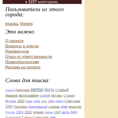
в
5257
категориях.
Пользователи из этого
города:
lenuska
,
Ннннн
Это важно
О проекте
Вопросы и ответы
Рекомендуем
Отказ от ответственности
Правообладателям
Реклама на проекте
Слова для поиска:
ретро
фото
старый
Николаев
города
фотография
Украина
Старая
старой
Москвы
Москва
1920
годы
сквер
1934
году
1940
Советская
1950
дом
Панорама
Николаевской
стороны
общества
вид
1914
1915
здание
Россия
биржи
1928
часть
Собор
Успенский
Советский
1885