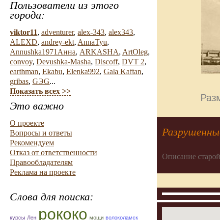
Пользователи из этого
города:
viktor11
,
adventurer
,
alex-343
,
alex343
,
ALEXD
,
andrey-ekt
,
AnnaTyu
,
Annushka1971Анна
,
ARKASHA
,
ArtOleg
,
convoy
,
Devushka-Masha
,
Discoff
,
DVT 2
,
earthman
,
Ekabu
,
Elenka992
,
Gala Kaftan
,
gribas
,
GЭG
...
Показать всех >>
Разм
Это важно
О проекте
Разрушенны
Вопросы и ответы
Рекомендуем
Отказ от ответственности
Описание старой
Правообладателям
Реклама на проекте
Слова для поиска:
рококо
курсы
Лен
мощи
волоколамск