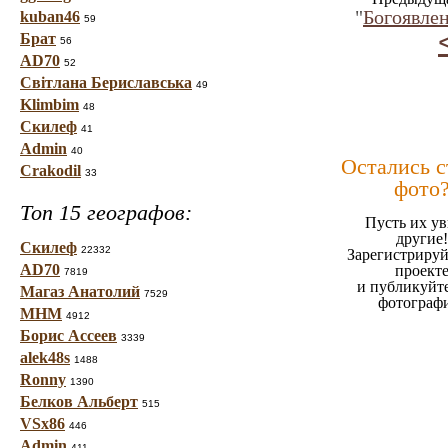
"
Богоявлен
kuban46
59
Брат
56
AD70
52
Світлана Бериславська
49
Klimbim
48
Скилеф
41
Admin
40
Остались 
Crakodil
33
фото
Топ 15 географов:
Пусть их ув
другие!
Скилеф
22332
Зарегистрируй
AD70
проект
7819
и публикуйт
Магаз Анатолий
7529
фотограф
МНМ
4912
Борис Ассеев
3339
alek48s
1488
Ronny
1390
Белков Альберт
515
VSx86
446
Admin
411