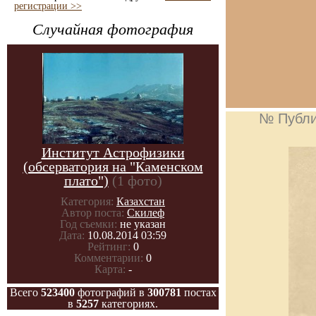
регистрации >>
Случайная фотография
№ Публи
Институт Астрофизики
(обсерватория на "Каменском
плато")
(1 фото)
Категория:
Казахстан
Автор поста:
Скилеф
Год съемки:
не указан
Дата:
10.08.2014 03:59
Рейтинг:
0
Комментарии:
0
Карта:
-
Всего
523400
фотографий в
300781
постах
в
5257
категориях.