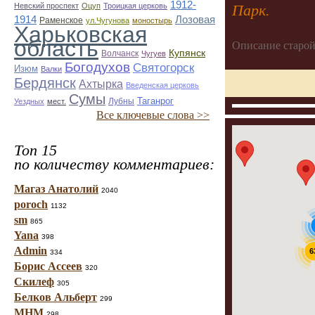
1912-
Парк.
Невский проспект
Оцуп
Троицкая церковь
1914
Лозовая
Раменское
ул.Чугунова
моностырь
Харьковская
область
Описание старой
Купянск
Волчанск
Чугуев
Богодухов
Святогорск
Изюм
Валки
Бердянск
Ахтырка
Введенская церковь
Сумы
Таганрог
Лубны
Уездных
мест.
Все ключевые слова >>
Топ 15
по количеству комментариев:
Магаз Анатолий
2040
poroch
1132
sm
865
Yana
398
Admin
6
334
Борис Ассеев
320
Скилеф
305
Белков Альберт
299
МНМ
298