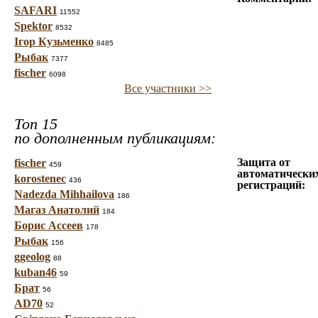
SAFARI
11552
Spektor
8532
Ігор Кузьменко
8485
Рыбак
7377
fischer
6098
Все участники >>
Топ 15
по дополненным публикациям:
Защита от
fischer
459
автоматически
korostenec
436
регистраций:
Nadezda Mihhailova
186
Магаз Анатолий
184
Борис Ассеев
178
Рыбак
156
ggeolog
88
kuban46
59
Брат
56
AD70
52