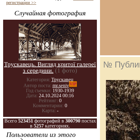
регистрации >>
Случайная фотография
№ Публи
Трускавець. Вигляд критої галереї
з середини.
(1 фото)
Категория:
Трускавец
VIP
Автор поста:
mr.seniv
Год съемки:
1930-1939
Дата:
24.10.2024 00:16
Рейтинг:
0
Комментарии:
0
Карта:
-
Всего
523451
фотографий в
300790
постах
в
5257
категориях.
Пользователи из этого