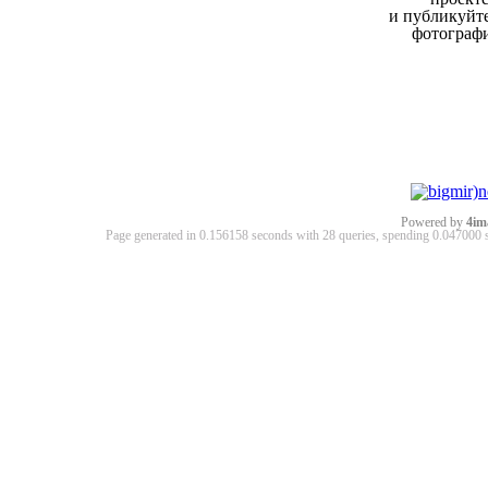
и публикуйт
фотограф
Powered by
4im
Page generated in 0.156158 seconds with 28 queries, spending 0.04700