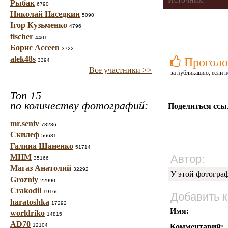
Рыбак
6790
Николай Наседкин
5090
Ігор Кузьменко
4796
fischer
4401
Борис Ассеев
3722
alek48s
Проголо
3394
Все участники >>
за публикацию, если п
Топ 15
по количеству фотографий:
Поделиться ссы
mr.seniv
78286
Скилеф
56681
Галина Шаненко
51714
МНМ
Автор:
35166
Магаз Анатолий
32292
У этой фотогра
Grozniy
22990
Crakodil
19166
Добавить 
haratoshka
17292
Имя:
worldriko
14815
AD70
12104
Комментарий: