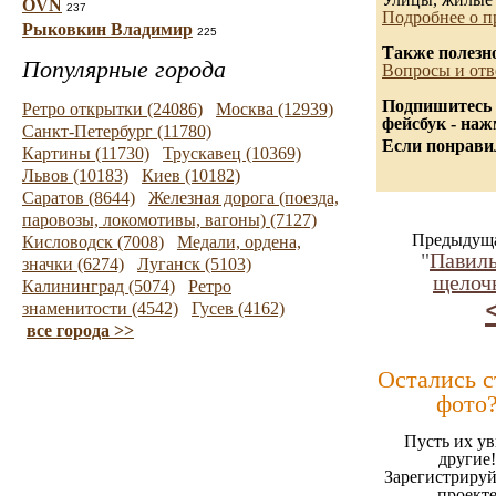
OVN
237
Подробнее о п
Рыковкин Владимир
225
Также полезн
Популярные города
Вопросы и отв
Подпишитесь 
Ретро открытки (24086)
Москва (12939)
фейсбук - на
Санкт-Петербург (11780)
Если понравил
Картины (11730)
Трускавец (10369)
Львов (10183)
Киев (10182)
Саратов (8644)
Железная дорога (поезда,
паровозы, локомотивы, вагоны) (7127)
Предыдуща
Кисловодск (7008)
Медали, ордена,
"
Павиль
значки (6274)
Луганск (5103)
щелоч
Калининград (5074)
Ретро
знаменитости (4542)
Гусев (4162)
все города >>
Остались 
фото
Пусть их ув
другие!
Зарегистрируй
проект