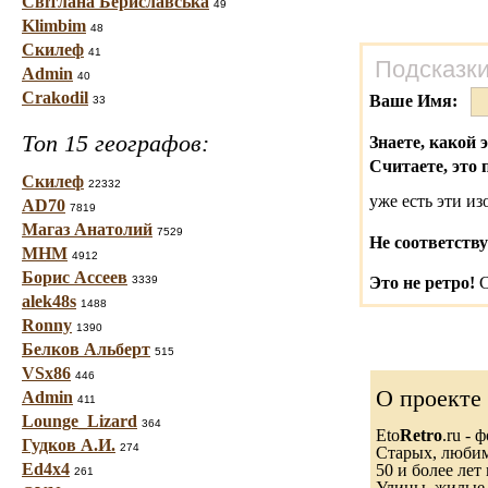
Світлана Бериславська
49
Klimbim
48
Скилеф
41
Подсказки
Admin
40
Crakodil
Ваше Имя:
33
Топ 15 географов:
Знаете, какой 
Считаете, это 
Скилеф
22332
уже есть эти и
AD70
7819
Магаз Анатолий
7529
Не соответству
МНМ
4912
Борис Ассеев
3339
Это не ретро!
С
alek48s
1488
Ronny
1390
Белков Альберт
515
VSx86
446
О проекте
Admin
411
Lounge_Lizard
364
Eto
Retro
.ru -
Гудков А.И.
274
Старых, любимы
Ed4x4
50 и более лет 
261
Улицы, жилые 