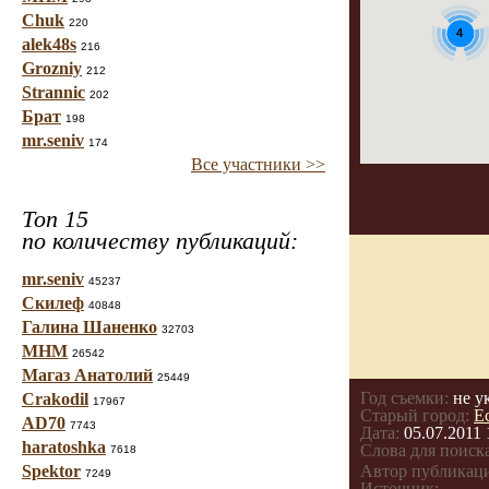
Chuk
220
4
alek48s
216
Grozniy
212
Strannic
202
Брат
198
mr.seniv
174
Все участники >>
Топ 15
по количеству публикаций:
mr.seniv
45237
Скилеф
40848
Галина Шаненко
32703
МНМ
26542
Магаз Анатолий
25449
Год съемки:
не у
Crakodil
17967
Старый город:
Е
AD70
7743
Дата:
05.07.2011 
haratoshka
Слова для поиска
7618
Spektor
Автор публикац
7249
Источник: