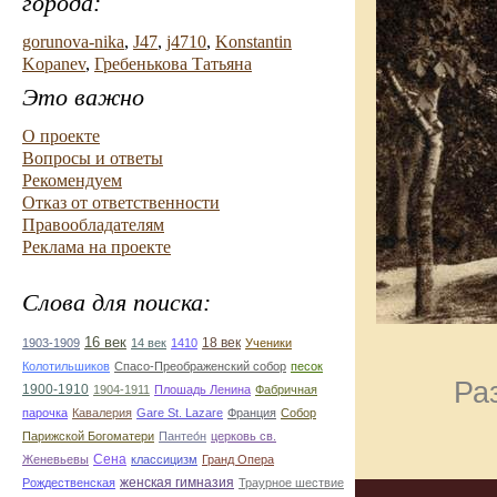
города:
gorunova-nika
,
J47
,
j4710
,
Konstantin
Kopanev
,
Гребенькова Татьяна
Это важно
О проекте
Вопросы и ответы
Рекомендуем
Отказ от ответственности
Правообладателям
Реклама на проекте
Слова для поиска:
16 век
18 век
1903-1909
14 век
1410
Ученики
Колотильшиков
Спасо-Преображенский собор
песок
Ра
1900-1910
1904-1911
Плошадь Ленина
Фабричная
парочка
Кавалерия
Gare St. Lazare
Франция
Собор
Парижской Богоматери
Пантео́н
церковь св.
Сена
Женевьевы
классицизм
Гранд Опера
женская гимназия
Рождественская
Траурное шествие