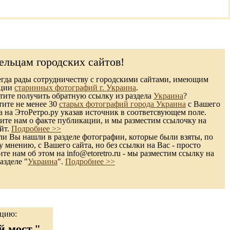
ельцам городских сайтов!
гда рады сотрудничеству с городскими сайтами, имеющим
кции
старинных фотографий г. Украина
.
ите получить обратную ссылку из раздела
Украина
?
тите не менее 30
старых фотографий города Украина
с Вашего
а на ЭтоРетро.ру указав источник в соответсвующем поле.
те нам о факте публикации, и мы разместим ссылочку на
йт.
Подробнее >>
и Вы нашли в разделе фотографии, которые были взяты, по
 мнению, с Вашего сайта, но без ссылки на Вас - просто
те нам об этом на info@etoretro.ru - мы разместим ссылку на
азделе "
Украина
".
Подробнее >>
ацию:
 мост."