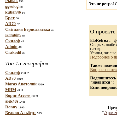
Рыбак
156
Это не ретро!
С
ggeolog
88
kuban46
59
Брат
56
AD70
52
Світлана Бериславська
О проекте
49
Klimbim
48
Eto
Retro
.ru -
Скилеф
41
Старых, любимы
Admin
40
назад.
Crakodil
Улицы, жилые 
33
Подробнее о п
Топ 15 географов:
Также полезн
Вопросы и отв
Скилеф
22332
Подпишитесь н
AD70
7819
"нравится":
Магаз Анатолий
7529
Если понравил
МНМ
4912
Борис Ассеев
3339
alek48s
1488
Ronny
Пред
1390
"
Армей
Белков Альберт
515