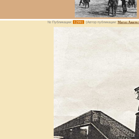
№ Публикации:
12991
(Автор публикации:
Магаз Анато