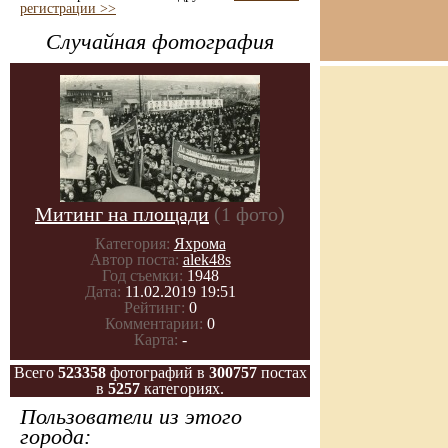
регистрации >>
Случайная фотография
Митинг на площади
(1 фото)
Категория:
Яхрома
Автор поста:
alek48s
Год съемки:
1948
Дата:
11.02.2019 19:51
Рейтинг:
0
Комментарии:
0
Карта:
-
Всего
523358
фотографий в
300757
постах
в
5257
категориях.
Пользователи из этого
города: