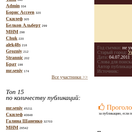
Admin
334
Борис Ассеев
320
Скилеф
305
Белков Альберт
299
МНМ
298
Chuk
220
alek48s
216
Год съемки:
не у
Grozniy
Старый город:
У
212
Дата:
04.07.2011 
Strannic
202
Слова для поиска
Брат
198
Автор публикац
mr.seniv
Источник:
174
Все участники >>
Топ 15
по количеству публикаций:
Проголо
mr.seniv
45211
за публикацию, если п
Скилеф
40848
Галина Шаненко
32703
МНМ
26542