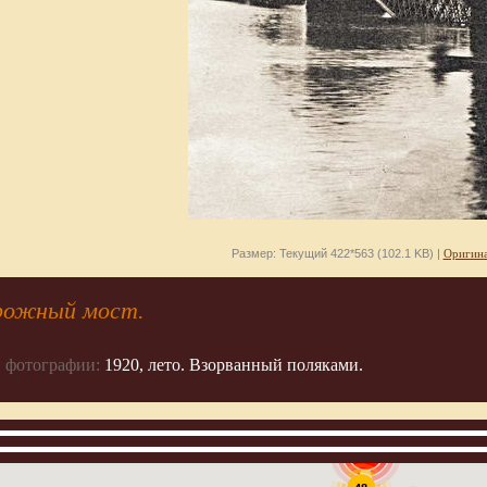
Размер: Текущий 422*563 (102.1 KB) |
Оригина
рожный мост.
 фотографии:
1920, лето. Взорванный поляками.
907