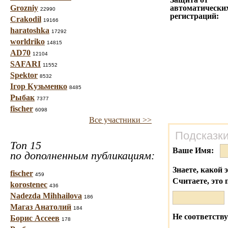
Grozniy
автоматически
22990
регистраций:
Crakodil
19166
haratoshka
17292
worldriko
14815
AD70
12104
SAFARI
11552
Spektor
8532
Ігор Кузьменко
8485
Рыбак
7377
fischer
6098
Все участники >>
Подсказки
Топ 15
Ваше Имя:
по дополненным публикациям:
Знаете, какой 
fischer
459
Считаете, это 
korostenec
436
Nadezda Mihhailova
186
Магаз Анатолий
184
Не соответству
Борис Ассеев
178