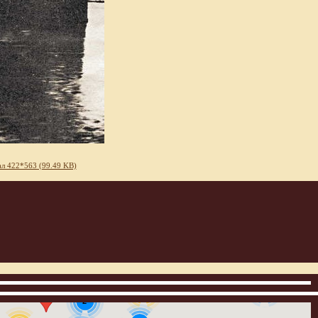
л 422*563 (99.49 KB)
3
12
2