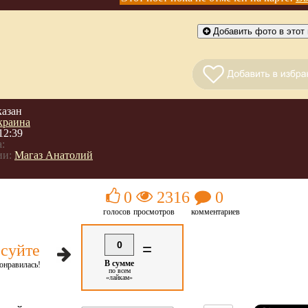
Добавить фото в этот 
казан
краина
12:39
:
ии:
Магаз Анатолий
0
2316
0
голосов
просмотров
комментариев
0
=
суйте
В сумме
онравилась!
по всем
«лайкам»