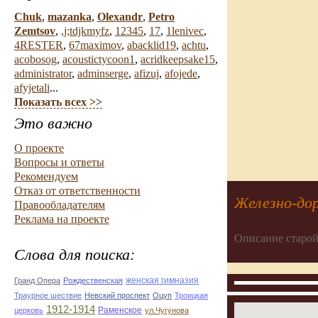
Chuk
,
mazanka
,
Olexandr
,
Petro
Zemtsov
,
,j;tdjkmyfz
,
12345
,
17
,
1lenivec
,
4RESTER
,
67maximov
,
abacklid19
,
achtu
,
acobosog
,
acoustictycoon1
,
acridkeepsake15
,
administrator
,
adminserge
,
afizuj
,
afojede
,
afyjetali
...
Показать всех >>
Это важно
О проекте
Вопросы и ответы
Рекомендуем
Отказ от ответственности
Железно-до
Правообладателям
Реклама на проекте
Описание старой
Слова для поиска:
женская гимназия
Гранд Опера
Рождественская
Траурное шествие
Невский проспект
Оцуп
Троицкая
1912-1914
Раменское
церковь
ул.Чугунова