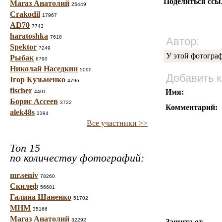
Поделиться ссы
Магаз Анатолий
25449
Crakodil
17967
AD70
7743
haratoshka
7618
Автор:
Spektor
7249
У этой фотогра
Рыбак
6790
Николай Наседкин
5090
Добавить 
Ігор Кузьменко
4796
fischer
Имя:
4401
Борис Ассеев
3722
Комментарий:
alek48s
3394
Все участники >>
Топ 15
по количеству фотографий:
mr.seniv
78260
Скилеф
56681
Галина Шаненко
51702
МНМ
35166
Магаз Анатолий
32292
Защита от