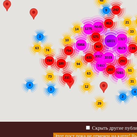
48
242
9
21
863
5645
1275
14
33
575
3
1327
10
11031
5956
962
63
4573
199
74
754
3052
3103
835
784
297
180
94
1483
207
51
7093
63
73
231
31
4
12
3
4
2
29
Скрыть другие публ
Этот пост пока не отмечен на карте!
Вы