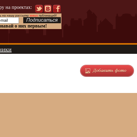
ру на проектах:
 на нашу рассылку
новых
публикаций!
знавай о них первым!
ники