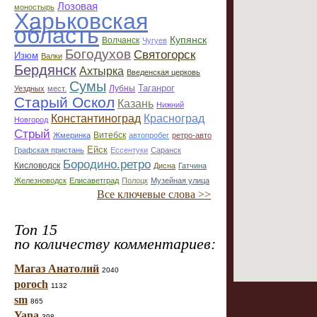
Лозовая
моностырь
Харьковская
область
Купянск
Волчанск
Чугуев
Богодухов
Святогорск
Изюм
Валки
Бердянск
Ахтырка
Введенская церковь
Сумы
Таганрог
Лубны
Уездных
мест.
Старый Оскол
Казань
Нижний
Константиноград
Красноград
Новгород
Стрый
Витебск
Жмеринка
автопробег
ретро-авто
Ейск
Графская пристань
Ессентуки
Саранск
Бородино.ретро
Кисловодск
Дисна
Гатчина
Железноводск
Елисаветград
Полоцк
Музейная улица
Все ключевые слова >>
Топ 15
по количеству комментариев:
Магаз Анатолий
2040
poroch
1132
sm
865
Yana
398