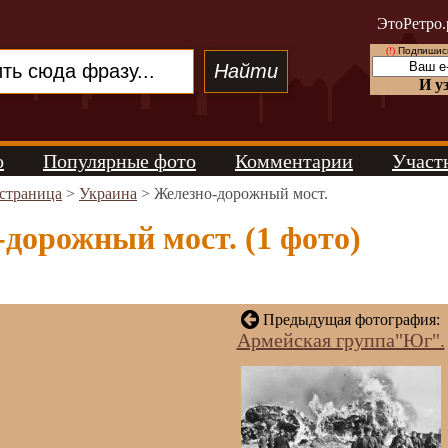
ЭтоРетро.
(!)
Подпишись
И у
о
Популярные фото
Комментарии
Участ
 страница
>
Украина
> Железно-дорожный мост.
дорожный мост. (1 фото)
Предыдущая фотография:
Армейская группа"Юг".