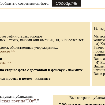
ообщить о современном фото:
Влад
 фотографии старых городов.
Мы все
х... таких, какими они были 20, 30, 50 и более лет
колле
а)
Хот
дома, общественные учереждения...
Размес
роекте >>
проект
Напиши
о:
Ваш са
еты >>
б)
Есл
Вашему
а старые фото с доставкой в фейсбук - нажмите
напиши
Вас в р
ся проект в целом - нажмите:
ыдущая публикация:
Вы смотрели публик
ская группа"Юг".
"
"Железно-дорожный