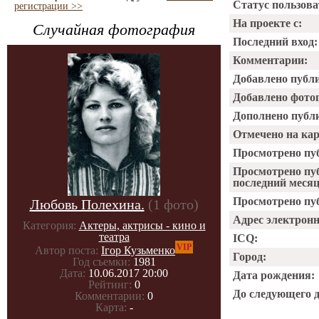
Статус пользова
регистрации >>
На проекте с:
Случайная фотография
Последний вход:
Комментарии:
Добавлено публ
Добавлено фото
Дополнено публ
Отмечено на ка
Просмотрено пу
Просмотрено пу
последний месяц
Просмотрено пуб
Любовь Полехина.
(1 фото)
Адрес электрон
Категория:
Актеры, актрисы - кино и
театра
ICQ:
VIP
Автор поста:
Ігор Кузьменко
Город:
Год съемки:
1981
Дата:
10.06.2017 20:00
Дата рождения:
Рейтинг:
0
До следующего 
Комментарии:
0
Карта:
-