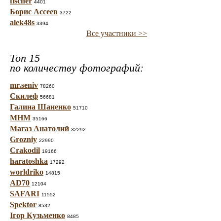
fischer
4401
Борис Ассеев
3722
alek48s
3394
Все участники >>
Топ 15
по количеству фотографий:
mr.seniv
78260
Скилеф
56681
Галина Шаненко
51710
МНМ
35166
Магаз Анатолий
32292
Grozniy
22990
Crakodil
19166
haratoshka
17292
worldriko
14815
AD70
12104
SAFARI
11552
Spektor
8532
Ігор Кузьменко
8485