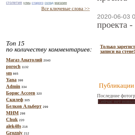
столетия
улиц
старого
склад
магазин
Все ключевые слова >>
2020-06-03 
проекта -
Топ 15
Только зарегис
по количеству комментариев:
записи на стене!
Магаз Анатолий
2040
poroch
1132
sm
865
Yana
398
Публикации 
Admin
334
Борис Ассеев
320
Последние фотогр
Скилеф
305
Сейчас нет новых
Белков Альберт
299
МНМ
298
Chuk
220
alek48s
216
Grozniy
212