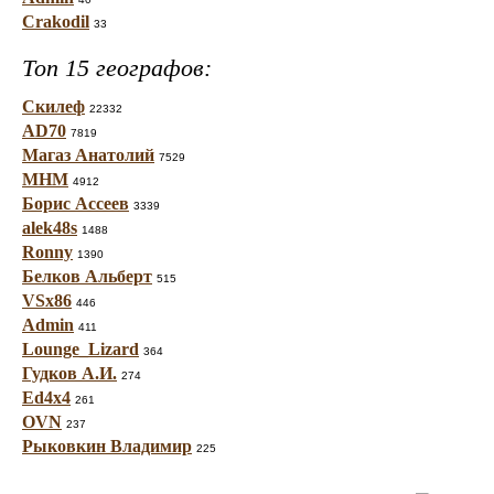
Crakodil
33
Топ 15 географов:
Скилеф
22332
AD70
7819
Магаз Анатолий
7529
МНМ
4912
Борис Ассеев
3339
alek48s
1488
Ronny
1390
Белков Альберт
515
VSx86
446
Admin
411
Lounge_Lizard
364
Гудков А.И.
274
Ed4x4
261
OVN
237
Рыковкин Владимир
225