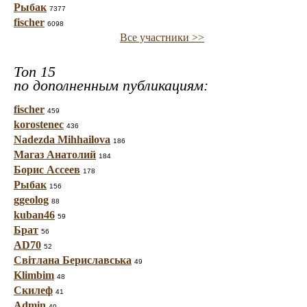
Рыбак
7377
fischer
6098
Все участники >>
Топ 15
по дополненным публикациям:
fischer
459
korostenec
436
Nadezda Mihhailova
186
Магаз Анатолий
184
Борис Ассеев
178
Рыбак
156
ggeolog
88
kuban46
59
Брат
56
AD70
52
Світлана Бериславська
49
Klimbim
48
Скилеф
41
Admin
40