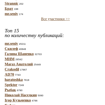
Strannic
202
Брат
198
mr.seniv
174
Все участники >>
Топ 15
по количеству публикаций:
mr.seniv
45211
Скилеф
40848
Галина Шаненко
32703
МНМ
26542
Магаз Анатолий
25449
Crakodil
17967
AD70
7743
haratoshka
7618
Spektor
7249
Рыбак
6790
Николай Наседкин
5090
Ігор Кузьменко
4796