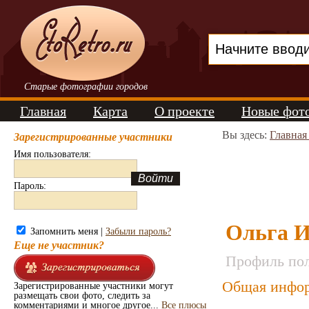
Старые фотографии городов
Главная
Карта
О проекте
Новые фот
Вы здесь:
Главная
Зарегистрированные участники
Имя пользователя:
Пароль:
Ольга 
Запомнить меня |
Забыли пароль?
Еще не участник?
Профиль пол
Общая инфор
Зарегистрированные участники могут
размещать свои фото, следить за
комментариями и многое другое...
Все плюсы