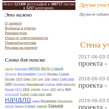
Друзья учас
Всего
523360
фотографий в
300757
постах
в
5257
категориях.
Это важно
Друзья не найден
О проекте
Вопросы и ответы
Рекомендуем
Отказ от ответственности
Стена у
Правообладателям
Реклама на проекте
2017-06-03 
Слова для поиска:
проекта -
ретро
фото
старый
Николаев
города
фотография
Украина
Старая
старой
Москвы
2018-06-03 
Москва
1920
годы
сквер
1934
году
1940
Советская
проекта -
1950
дом
Панорама
Николаевской
стороны
общества
вид
1914
1915
здание
Россия
биржи
1928
часть
Собор
Успенский
Советский
1885
начало
2019-06-03 
улицы
Московская
фотоателье
проекта -
Харьков
Старые
начала
Ленина
трамвай