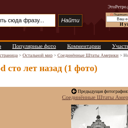
ЭтоРетро.
(!)
Подпишись
И у
о
Популярные фото
Комментарии
Участ
 страница
>
Остальной мир
>
Соединённые Штаты Америки
> Ho
d сто лет назад (1 фото)
Предыдущая фотография
Соединённые Штаты Аме