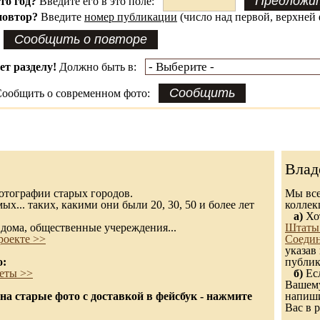
это год?
Введите его в это поле:
повтор?
Введите
номер публикации
(число над первой, верхней 
ет разделу!
Должно быть в:
ообщить о современном фото:
Влад
 фотографии старых городов.
Мы все
х... таких, какими они были 20, 30, 50 и более лет
колле
а)
Хот
дома, общественные учереждения...
Штаты
роекте >>
Соеди
указав
о:
публик
еты >>
б)
Есл
Вашему
а старые фото с доставкой в фейсбук - нажмите
напиши
Вас в р