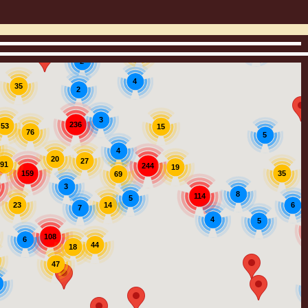
3
12
2
4
35
2
3
236
53
15
76
5
4
20
27
91
244
19
159
35
69
3
8
114
5
14
23
6
7
4
5
108
6
44
18
47