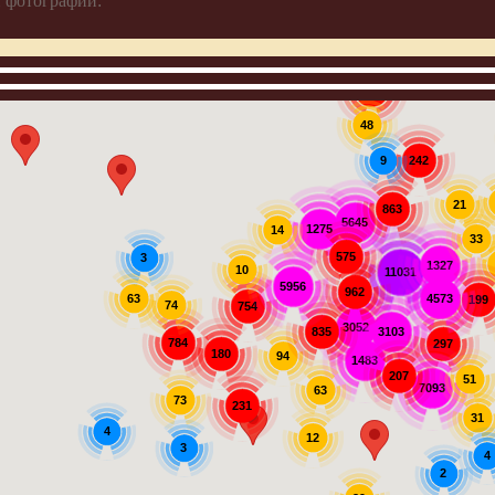
 фотографии:
907
48
242
9
21
863
5645
1275
14
33
575
3
1327
10
11031
5956
962
63
4573
199
74
754
3052
3103
835
784
297
180
94
1483
207
51
7093
63
73
231
31
4
12
3
4
2