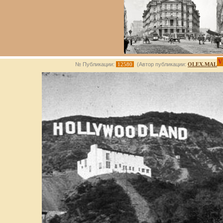
V
№ Публикации:
12580
(Автор публикации:
OLEX.MAL