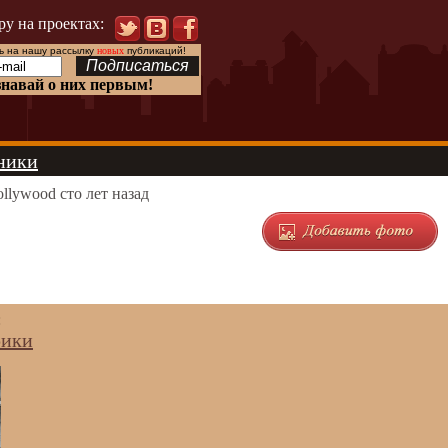
ру на проектах:
 на нашу рассылку
новых
публикаций!
знавай о них первым!
ники
llywood сто лет назад
:
рики