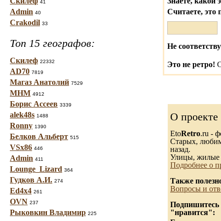
Скилеф
Знаете, какой 
41
Admin
Считаете, это 
40
Crakodil
33
Топ 15 географов:
Не соответству
Скилеф
22332
Это не ретро!
С
AD70
7819
Магаз Анатолий
7529
МНМ
4912
Борис Ассеев
3339
alek48s
О проекте
1488
Ronny
1390
Eto
Retro
.ru -
Белков Альберт
515
Старых, любимы
VSx86
назад.
446
Улицы, жилые 
Admin
411
Подробнее о п
Lounge_Lizard
364
Гудков А.И.
Также полезн
274
Вопросы и отв
Ed4x4
261
OVN
237
Подпишитесь н
Рыковкин Владимир
"нравится":
225