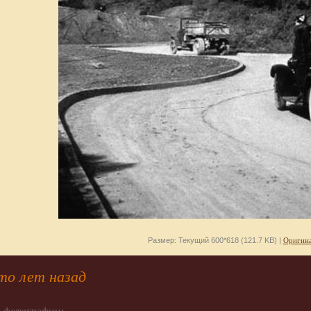
Размер: Текущий 600*618 (121.7 KB) |
Оригина
то лет назад