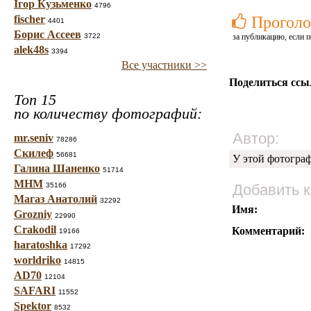
Ігор Кузьменко
4796
fischer
Проголо
4401
Борис Ассеев
3722
за публикацию, если п
alek48s
3394
Все участники >>
Поделиться ссы
Топ 15
по количеству фотографий:
Автор:
mr.seniv
78286
Скилеф
56681
У этой фотогра
Галина Шаненко
51714
МНМ
35166
Добавить 
Магаз Анатолий
32292
Имя:
Grozniy
22990
Crakodil
Комментарий:
19166
haratoshka
17292
worldriko
14815
AD70
12104
SAFARI
11552
Spektor
8532