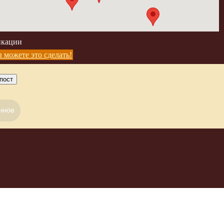
икации
 можете это сделать!
пост