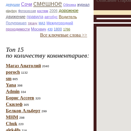
Описание старой
смешное
Сочи
журнал
девушки
Обложка
дорожное
playboy
Фотосессия
костюм
2006
движение
правила
Водитель
автобус
Полуприцеп
тягачу
МАЗ
Междугородний
проходимости
Москвич
1800
430
1766
Все ключевые слова >>
Топ 15
по количеству комментариев:
Магаз Анатолий
2040
poroch
1132
sm
865
Yana
398
Admin
334
Борис Ассеев
320
Скилеф
305
Белков Альберт
299
МНМ
298
Chuk
220
alek48s
216