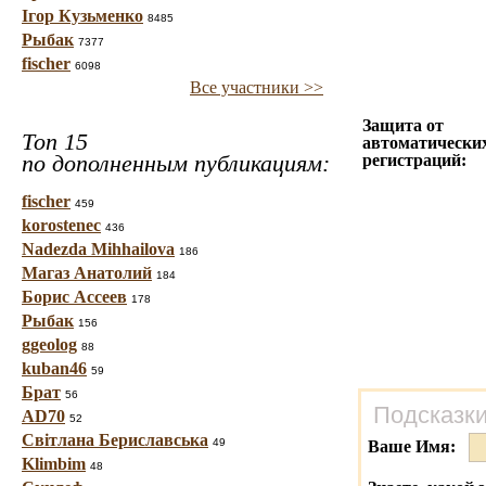
Ігор Кузьменко
8485
Рыбак
7377
fischer
6098
Все участники >>
Защита от
Топ 15
автоматически
по дополненным публикациям:
регистраций:
fischer
459
korostenec
436
Nadezda Mihhailova
186
Магаз Анатолий
184
Борис Ассеев
178
Рыбак
156
ggeolog
88
kuban46
59
Брат
56
Подсказки
AD70
52
Світлана Бериславська
49
Ваше Имя:
Klimbim
48