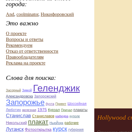
города:
And
,
coolminator
,
Никифоровский
Это важно
О проекте
Вопросы и ответы
Рекомендуем
Отказ от ответственности
Правообладателям
Реклама на проекте
Слова для поиска:
Геленджик
Засорный
Зимой
Александровска
Запорожский
Запорожье
бухта
Привет
Шоссейная
1975
Люботин
железная
Курзал
Причал
плакаты
Станислав
Hollywood с
Станиславов
кафедра
куполе
плакат
Никольский
рабочие
НьюЙорк
курск
Луганск
Фотооткрытка
губерния