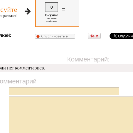
0
=
суйте
В сумме
онравилась!
по всем
«лайкам»
лкой:
Комментарий:
фии нет комментариев.
комментарий