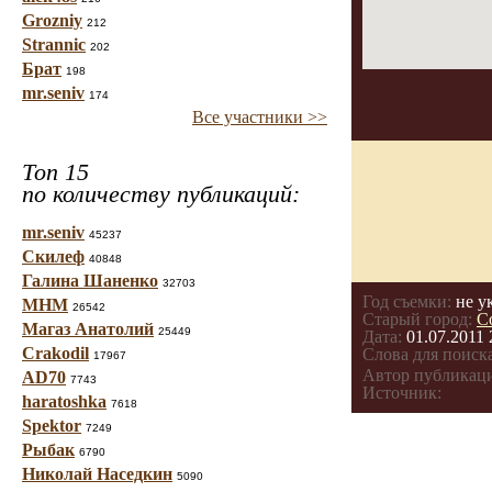
Grozniy
212
Strannic
202
Брат
198
mr.seniv
174
Все участники >>
Топ 15
по количеству публикаций:
mr.seniv
45237
Скилеф
40848
Галина Шаненко
32703
Год съемки:
не у
МНМ
26542
Старый город:
С
Магаз Анатолий
25449
Дата:
01.07.2011 
Crakodil
Слова для поиска
17967
Автор публикац
AD70
7743
Источник:
haratoshka
7618
Spektor
7249
Рыбак
6790
Николай Наседкин
5090