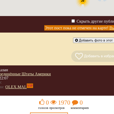
29
Скрыть другие публ
Этот пост пока не отмечен на карте!
Вы
Добавить фото в этот 
казан
оединённые Штаты Америки
22:07
:
VIP
ии:
OLEX.MAL
0
1970
0
голосов
просмотров
комментариев