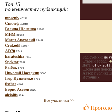
Топ 15
по количеству публикаций:
mr.seniv
45211
Скилеф
40848
Галина Шаненко
32703
МНМ
26542
Магаз Анатолий
25449
Crakodil
17967
AD70
7743
haratoshka
Год съемки:
не у
7618
Старый город:
Ч
Spektor
7249
Дата:
01.07.2011 
Рыбак
6790
Слова для поиска
Николай Наседкин
Автор публикац
5090
Источник:
Ігор Кузьменко
4796
fischer
4401
Борис Ассеев
3722
alek48s
3394
Все участники >>
Проголо