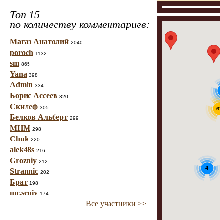
Топ 15
по количеству комментариев:
Магаз Анатолий
2040
poroch
1132
sm
865
Yana
398
Admin
334
Борис Ассеев
320
Скилеф
305
6
Белков Альберт
299
МНМ
298
Chuk
220
alek48s
216
Grozniy
212
4
Strannic
202
Брат
198
mr.seniv
174
Все участники >>