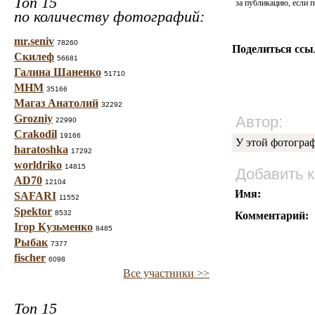
Топ 15
за публикацию, если п
по количеству фотографий:
mr.seniv
78260
Поделиться ссы
Скилеф
56681
Галина Шаненко
51710
МНМ
35166
Магаз Анатолий
32292
Grozniy
Автор:
22990
Crakodil
19166
У этой фотогра
haratoshka
17292
worldriko
14815
Добавить 
AD70
12104
Имя:
SAFARI
11552
Spektor
8532
Комментарий:
Ігор Кузьменко
8485
Рыбак
7377
fischer
6098
Все участники >>
Топ 15