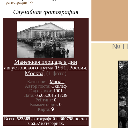
регистрации >>
Случайная фотография
№ П
Манежная площадь в дни
августовского путча 1991, Россия,
Москва,
(1 фото)
Категория:
Москва
Автор поста:
Скилеф
Год съемки:
1901
Дата:
05.05.2015 17:39
Рейтинг:
0
Комментарии:
0
Карта:
Всего
523365
фотографий в
300758
постах
в
5257
категориях.