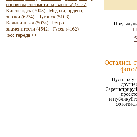
паровозы, локомотивы, вагоны) (7127)
Кисловодск (7008)
Медали, ордена,
значки (6274)
Луганск (5103)
Калининград (5074)
Ретро
Предыдуща
"
П
знаменитости (4542)
Гусев (4162)
все города >>
Остались 
фото
Пусть их ув
другие!
Зарегистрируй
проект
и публикуйт
фотограф