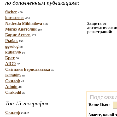
по дополненным публикациям:
fischer
459
korostenec
436
Nadezda Mihhailova
Защита от
186
автоматически
Магаз Анатолий
184
регистраций:
Борис Ассеев
178
Рыбак
156
ggeolog
88
kuban46
59
Брат
56
AD70
52
Світлана Бериславська
49
Klimbim
48
Скилеф
41
Admin
40
Crakodil
33
Подсказки
Топ 15 географов:
Ваше Имя:
Скилеф
22332
Знаете, какой 