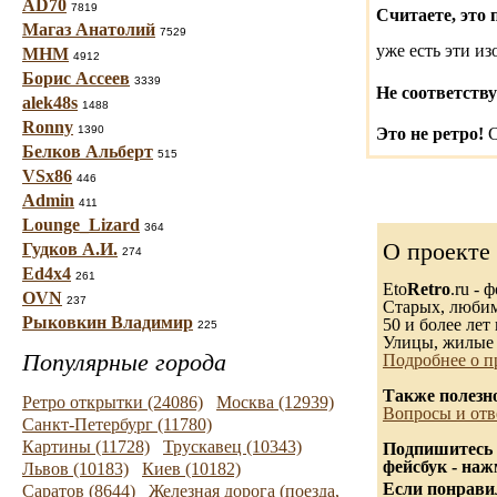
AD70
7819
Считаете, это 
Магаз Анатолий
7529
уже есть эти и
МНМ
4912
Борис Ассеев
3339
Не соответству
alek48s
1488
Ronny
1390
Это не ретро!
С
Белков Альберт
515
VSx86
446
Admin
411
Lounge_Lizard
364
О проекте
Гудков А.И.
274
Ed4x4
261
Eto
Retro
.ru -
OVN
237
Старых, любимы
Рыковкин Владимир
50 и более лет 
225
Улицы, жилые 
Популярные города
Подробнее о п
Также полезн
Ретро открытки (24086)
Москва (12939)
Вопросы и отв
Санкт-Петербург (11780)
Картины (11728)
Трускавец (10343)
Подпишитесь 
фейсбук - на
Львов (10183)
Киев (10182)
Если понравил
Саратов (8644)
Железная дорога (поезда,