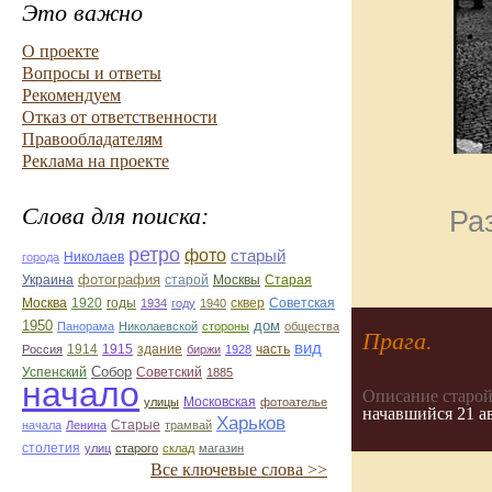
Это важно
О проекте
Вопросы и ответы
Рекомендуем
Отказ от ответственности
Правообладателям
Реклама на проекте
Слова для поиска:
Ра
ретро
фото
старый
Николаев
города
фотография
Украина
Старая
старой
Москвы
Москва
1920
годы
сквер
1934
году
1940
Советская
1950
дом
Панорама
Николаевской
стороны
общества
Прага.
вид
1914
1915
здание
Россия
биржи
1928
часть
Собор
Успенский
Советский
1885
начало
Описание старой
улицы
Московская
фотоателье
начавшийся 21 а
Харьков
Старые
начала
Ленина
трамвай
столетия
улиц
старого
склад
магазин
Все ключевые слова >>