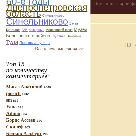
60-е годы
Описание старой фо
Днепропетровская
область
Синельниково.
Синельниково
1 мая
Музей
Куяльник
ГАИ
пожарные
Московский мост
Березовского района.
Лубянка
Николайii
Тула
Постоялая улица
ID:
Все ключевые слова >>
Топ 15
по количеству
комментариев:
Магаз Анатолий
2040
poroch
1132
sm
865
Yana
398
Admin
334
Борис Ассеев
320
Скилеф
305
Белков Альберт
299