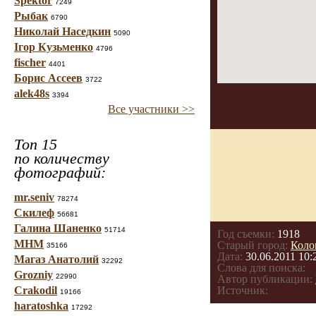
Spektor
7249
Рыбак
6790
Николай Наседкин
5090
Ігор Кузьменко
4796
fischer
4401
Борис Ассеев
3722
alek48s
3394
Все участники >>
Топ 15
по количеству
фотографий:
mr.seniv
78274
Скилеф
56681
Галина Шаненко
51714
Год съемки:
1918
МНМ
Старый город:
Коло
35166
Дата:
30.06.2011 10:
Магаз Анатолий
32292
Слова для поиска:
Grozniy
22990
Автор публикации:
Crakodil
Источник:
19166
haratoshka
17292