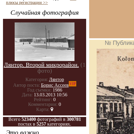
плюсы регистрации >>
Случайная фотография
№ Публик
Лянтор. Второй микрорайон.
(1
фото)
Категория:
Лянтор
VIP
Автор поста:
Борис Ассеев
Год съемки:
1986
Дата:
13.03.2013 10:56
Рейтинг:
0
Комментарии:
0
Карта:
Всего
523400
фотографий в
300781
постах в
5257
категориях.
Это важно