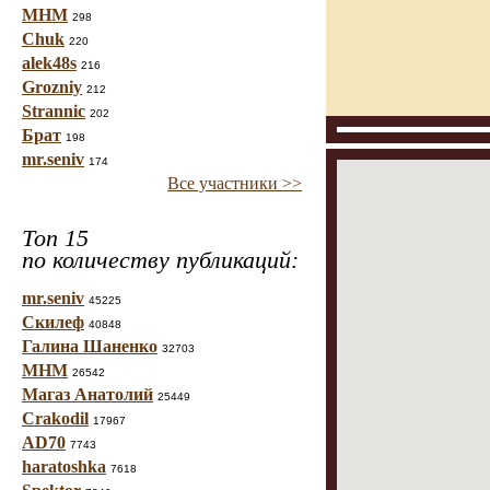
МНМ
298
Chuk
220
alek48s
216
Grozniy
212
Strannic
202
Брат
198
mr.seniv
174
Все участники >>
Топ 15
по количеству публикаций:
mr.seniv
45225
Скилеф
40848
Галина Шаненко
32703
МНМ
26542
Магаз Анатолий
25449
Crakodil
17967
AD70
7743
haratoshka
7618