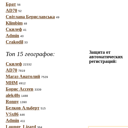
Брат
56
AD70
52
Світлана Бериславська
49
Klimbim
48
Скилеф
41
Admin
40
Crakodil
33
Защита от
Топ 15 географов:
автоматических
регистраций:
Скилеф
22332
AD70
7819
Магаз Анатолий
7529
МНМ
4912
Борис Ассеев
3339
alek48s
1488
Ronny
1390
Белков Альберт
515
VSx86
446
Admin
411
Lounge_Lizard
364