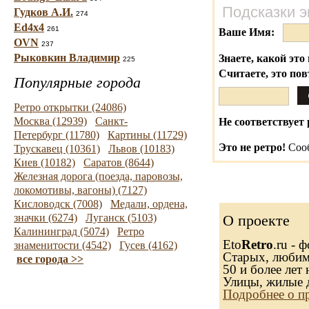
Подсказки э
Гудков А.И.
274
Ed4x4
261
Ваше Имя:
OVN
237
Рыковкин Владимир
Знаете, какой это 
225
Считаете, это по
Популярные города
Ретро открытки (24086)
Москва (12939)
Санкт-
Не соответствует 
Петербург (11780)
Картины (11729)
Это не ретро!
Сооб
Трускавец (10361)
Львов (10183)
Киев (10182)
Саратов (8644)
Железная дорога (поезда, паровозы,
локомотивы, вагоны) (7127)
Кисловодск (7008)
Медали, ордена,
значки (6274)
Луганск (5103)
О проекте
Калининград (5074)
Ретро
Eto
Retro
.ru - 
знаменитости (4542)
Гусев (4162)
Старых, любимы
все города >>
50 и более лет 
Улицы, жилые 
Подробнее о п