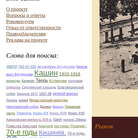
О проекте
Вопросы и ответы
Рекомендуем
Отказ от ответственности
Правообладателям
Реклама на проекте
Слова для поиска:
ЗВЕРИ
ГАЗ-67-420
автомобиль Бугуруслан
Кинель
Кашин
1910-1916
мост Бугуруслан
Тверь
минводы
Калинин
Ю.Никулин
почтовая
открытка
Сергиевская площадь
Благовещенский
речной вокзал
собор
Харьков 1871
1937-38
Лопань
конкм
Монастырский переулок
Николаевский собор
Дрожки
Ванька
Пожарная
часть
Тремпель
Конец XIX
Конец XVIII
Конец XVII
баня
Харьковская крепость XVII в.
начало 20века
Рынок
Рожества Христова
Аракчеев
ресторан "Пловдив".
70-е годы
Кишинёв.
70-е годы.