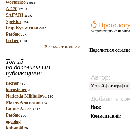
worldriko
14815
AD70
12104
SAFARI
11552
Spektor
8532
Проголосу
Ігор Кузьменко
8485
за публикацию, если понра
Рыбак
7377
fischer
6098
Все участники >>
Поделиться ссылко
Топ 15
по дополненным
публикациям:
Автор:
fischer
459
У этой фотографии
korostenec
436
Nadezda Mihhailova
186
Добавить ко
Магаз Анатолий
184
Имя:
Борис Ассеев
178
Рыбак
Комментарий:
156
ggeolog
88
kuban46
59