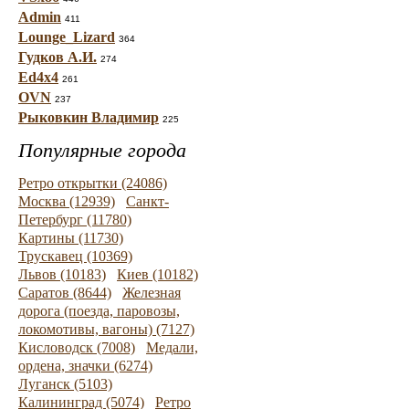
Admin
411
Lounge_Lizard
364
Гудков А.И.
274
Ed4x4
261
OVN
237
Рыковкин Владимир
225
Популярные города
Ретро открытки (24086)
Москва (12939)
Санкт-
Петербург (11780)
Картины (11730)
Трускавец (10369)
Львов (10183)
Киев (10182)
Саратов (8644)
Железная
дорога (поезда, паровозы,
локомотивы, вагоны) (7127)
Кисловодск (7008)
Медали,
ордена, значки (6274)
Луганск (5103)
Калининград (5074)
Ретро