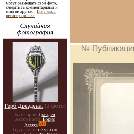
могут размещать свои фото,
следить за комментариями и
многое другое...
Все плюсы
регистрации >>
Случайная
фотография
№ Публикаци
Герб Дрездена.
(3 фото)
Категория:
Дрезден
Автор поста:
Борис
VIP
Ассеев
Год съемки:
не указан