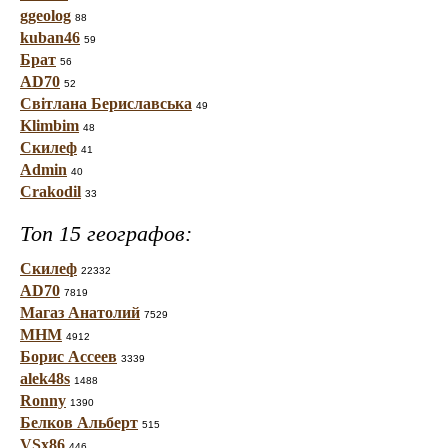
ggeolog
88
kuban46
59
Брат
56
AD70
52
Світлана Бериславська
49
Klimbim
48
Скилеф
41
Admin
40
Crakodil
33
Топ 15 географов:
Скилеф
22332
AD70
7819
Магаз Анатолий
7529
МНМ
4912
Борис Ассеев
3339
alek48s
1488
Ronny
1390
Белков Альберт
515
VSx86
446