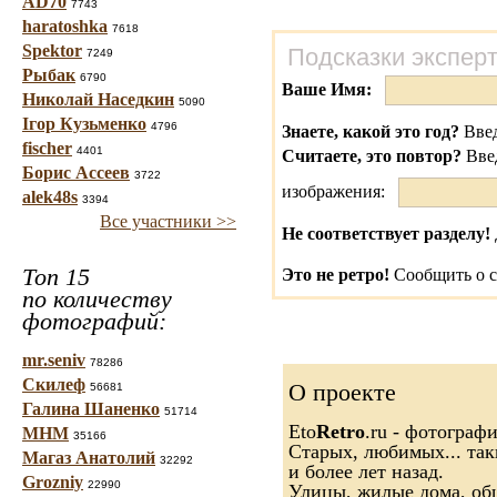
AD70
7743
haratoshka
7618
Spektor
Подсказки экспер
7249
Рыбак
6790
Ваше Имя:
Николай Наседкин
5090
Ігор Кузьменко
4796
Знаете, какой это год?
Введ
fischer
4401
Считаете, это повтор?
Вве
Борис Ассеев
3722
изображения:
alek48s
3394
Все участники >>
Не соответствует разделу!
Топ 15
Это не ретро!
Сообщить о с
по количеству
фотографий:
mr.seniv
78286
Скилеф
О проекте
56681
Галина Шаненко
51714
Eto
Retro
.ru - фотограф
МНМ
35166
Старых, любимых... так
Магаз Анатолий
32292
и более лет назад.
Grozniy
22990
Улицы, жилые дома, об