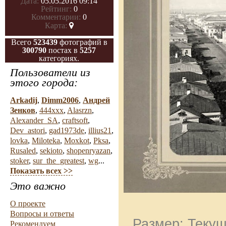
Дата:
05.05.2016 09:14
Рейтинг:
0
Комментарии:
0
Карта:
Всего
523439
фотографий в
300790
постах в
5257
категориях.
Пользователи из
этого города:
Arkadij
,
Dimm2006
,
Андрей
Зенков
,
444xxx
,
Alasrzn
,
Alexander_SA
,
craftsoft
,
Dev_astori
,
gad1973de
,
illius21
,
lovka
,
Miloteka
,
Moxkot
,
Pksa
,
Rusaled
,
sekioto
,
shopenryazan
,
stoker
,
sur_the_greatest
,
wg
...
Показать всех >>
Это важно
О проекте
Вопросы и ответы
Размер: Текущ
Рекомендуем