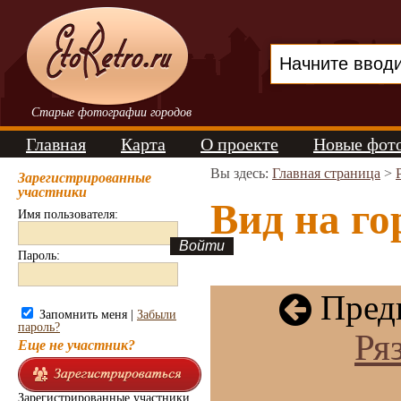
Старые фотографии городов
Главная
Карта
О проекте
Новые фот
Вы здесь:
Главная страница
>
Зарегистрированные
участники
Вид на го
Имя пользователя:
Пароль:
Пред
Запомнить меня |
Забыли
пароль?
Ря
Еще не участник?
Зарегистрированные участники