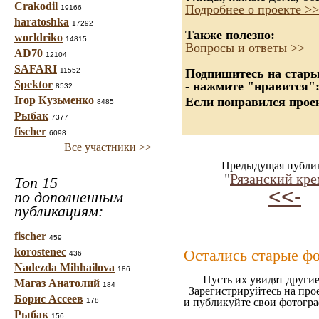
Crakodil
Подробнее о проекте >>
19166
haratoshka
17292
Также полезно:
worldriko
14815
Вопросы и ответы >>
AD70
12104
SAFARI
11552
Подпишитесь на старые
Spektor
- нажмите "нравится"
8532
Ігор Кузьменко
Если понравился проек
8485
Рыбак
7377
fischer
6098
Все участники >>
Предыдущая публи
"
Рязанский кр
Топ 15
<<-
по дополненным
публикациям:
fischer
459
korostenec
Остались старые ф
436
Nadezda Mihhailova
186
Пусть их увидят другие
Магаз Анатолий
184
Зарегистрируйтесь на про
Борис Ассеев
178
и публикуйте свои фотогр
Рыбак
156