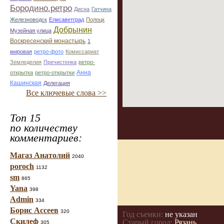
Бородино.ретро
Дисна
Гатчина
Железноводск
Елисаветград
Полоцк
Добрынин
Музейная улица
Воскресенский монастырь
1
мировая
ретро-фото
Комиссариат
Земледелия
Пречистенка
ретро-
Анна
открытка
ретро-открытки
Кашинская
Делегация
Все ключевые слова >>
Топ 15
по количеству
комментариев:
Магаз Анатолий
2040
poroch
1132
sm
865
Yana
398
Admin
334
Борис Ассеев
320
Год съемки:
не указан
Скилеф
Старый город:
Рязань
305