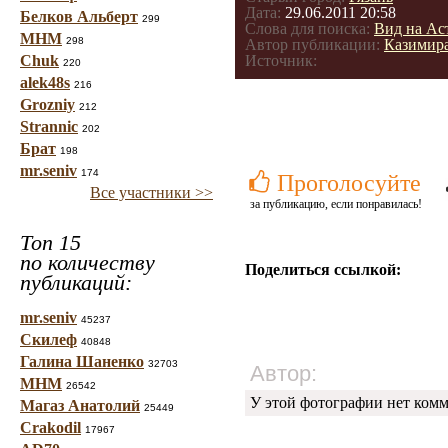
Дата:
29.06.2011 20:58
Белков Альберт
299
Слова для поиска:
Вид на Ас
МНМ
298
Автор публикации:
Казимир
Chuk
Источник:
220
alek48s
216
Grozniy
212
Strannic
202
Брат
198
mr.seniv
174
Проголосуйте
Все участники >>
за публикацию, если понравилась!
Топ 15
по количеству
Поделиться ссылкой:
публикаций:
mr.seniv
45237
Скилеф
40848
Галина Шаненко
32703
Автор:
МНМ
26542
У этой фотографии нет комм
Магаз Анатолий
25449
Crakodil
17967