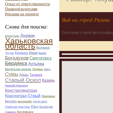
Отказ от ответственности
Правообладателям
Реклама на проекте
Вид на город Рязань
Слова для поиска:
Описание старой фотографии
Лозовая
моностырь
Харьковская
область
Волчанск
Купянск
Изюм
Чугуев
Валки
Богодухов
Святогорск
Бердянск
Ахтырка
Введенская церковь
Уездных
мест.
Сумы
Таганрог
Лубны
Старый Оскол
Казань
Нижний Новгород
Константиноград
Стрый
Красноград
Жмеринка
Витебск
автопробег
ретро-авто
Ейск
Графская пристань
Ессентуки
Кисловодск
Саранск