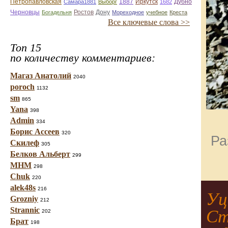
Дубно
Петропавловская
Самара1881
Выборг
1887
Иркутск
1682
Черновцы
Ростов
Дону
Богадельня
Мореходное
учебное
Креста
Все ключевые слова >>
Топ 15
по количеству комментариев:
Магаз Анатолий
2040
poroch
1132
sm
865
Yana
398
Admin
334
Борис Ассеев
320
Ра
Скилеф
305
Белков Альберт
299
МНМ
298
Chuk
220
alek48s
216
Уц
Grozniy
212
Strannic
Ст
202
Брат
198