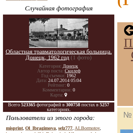
(1
Случайная фотография
П
Областная травматологическая больница.
Донецк, 1962 год
(1 фото)
Категория:
Донецк
Автор поста:
Скилеф
Год съемки:
1962
Дата:
24.07.2014 05:04
Рейтинг:
0
Комментарии:
0
Карта:
Всего
523365
фотографий в
300758
постах в
5257
категориях.
№ 
Пользователи из этого города:
misprint
,
Ol_Ibragimova
,
selz777
,
ALBormotov
,