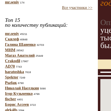
го
mr.seniv
174
Все участники >>
Топ 15
Оп
по количеству публикаций:
уц
mr.seniv
45211
ты
Скилеф
40848
бы
Галина Шаненко
32703
МНМ
26542
Магаз Анатолий
25449
Crakodil
17967
AD70
7743
haratoshka
7618
Spektor
7249
Рыбак
6790
Николай Наседкин
5090
Ігор Кузьменко
4796
fischer
4401
Борис Ассеев
3722
alek48s
3394