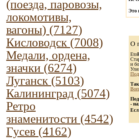
(поезда, паровозы,
Это 
локомотивы,
вагоны) (7127)
Кисловодск (7008)
О 
Медали, ордена,
Eto
Ста
значки (6274)
и бо
Ули
Под
Луганск (5103)
Так
Воп
Калининград (5074)
Под
Ретро
- н
Есл
знаменитости (4542)
Гусев (4162)