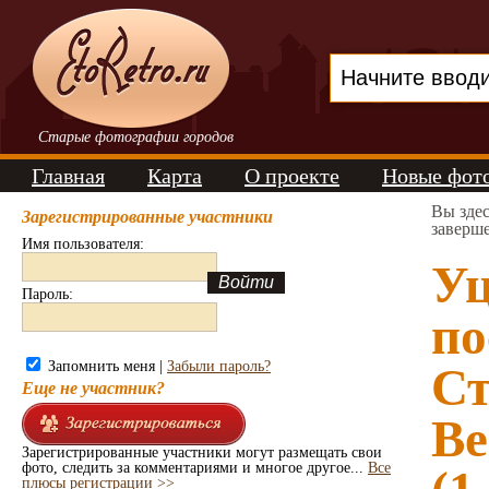
Старые фотографии городов
Главная
Карта
О проекте
Новые фот
Вы зде
Зарегистрированные участники
заверше
Имя пользователя:
Уц
Пароль:
по
Запомнить меня |
Забыли пароль?
Ст
Еще не участник?
Ве
Зарегистрированные участники могут размещать свои
фото, следить за комментариями и многое другое...
Все
плюсы регистрации >>