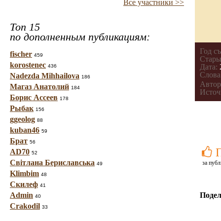
Все участники >>
Топ 15
по дополненным публикациям:
Год с
fischer
459
Стары
korostenec
Дата:
436
Слова
Nadezda Mihhailova
186
Автор
Магаз Анатолий
184
Источ
Борис Ассеев
178
Рыбак
156
ggeolog
88
kuban46
59
Брат
56
AD70
52
Світлана Бериславська
за публ
49
Klimbim
48
Скилеф
41
Admin
Подел
40
Crakodil
33