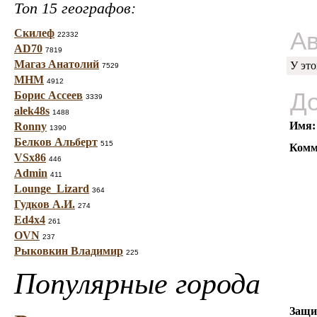
Топ 15 географов:
Скилеф
Ав
22332
AD70
7819
Магаз Анатолий
У это
7529
МНМ
4912
До
Борис Ассеев
3339
alek48s
1488
Имя:
Ronny
1390
Белков Альберт
515
Комм
VSx86
446
Admin
411
Lounge_Lizard
364
Гудков А.И.
274
Ed4x4
261
OVN
237
Рыковкин Владимир
225
Популярные города
Защи