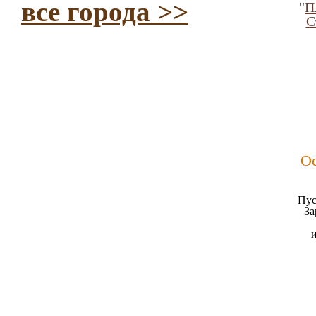
все города >>
"
П
С
Ос
Пус
За