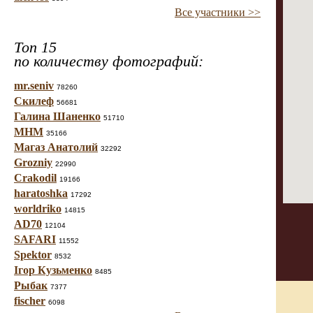
Все участники >>
Топ 15
по количеству фотографий:
mr.seniv
78260
Скилеф
56681
Галина Шаненко
51710
МНМ
35166
Магаз Анатолий
32292
Grozniy
22990
Crakodil
19166
haratoshka
17292
worldriko
14815
AD70
12104
SAFARI
11552
Spektor
8532
Ігор Кузьменко
8485
Рыбак
7377
fischer
6098