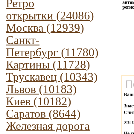
Ретро
авто
реги
открытки (24086)
Москва (12939)
Санкт-
Петербург (11780)
Картины (11728)
Трускавец (10343)
П
Львов (10183)
Ваш
Киев (10182)
Знае
Саратов (8644)
Счит
Железная дорога
эти 
Не с