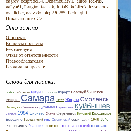
bagrov
,
bespredel34
,
DzhambulatVL
,
euros
,
fed-rus
,
gallya61
,
Ibragim
,
isk_vik
,
JuliaN
,
koblizek
,
levseverov
,
manlicher
,
o8svs8o
,
oleg230285
,
Perin
,
qlui
...
Показать всех >>
Это важно
О проекте
Вопросы и ответы
Рекомендуем
Отказ от ответственности
Правообладателям
Реклама на проекте
Слова для поиска:
новокуйбышевск
Курорт
рыбы
Табачный
Кутум
Татарский
Самара
Смоленск
Жигули
Венгрия
1855
Куйбышев
Духовная
Веселуха
Смоленска
Царевщина
1984
Сергиевск
Ширяево
саиара
Осень
Колоцкий
Бородинское
семинария
1949
1946
Бородино
Бородинский
гору
Смоленский
Реальное
РостовнаДону
сентябрь
Гранд
Таганрогский
ренессанс