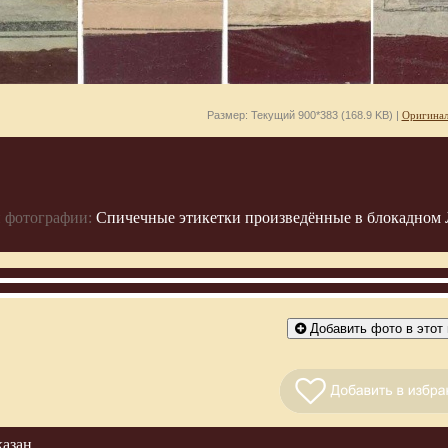
Размер: Текущий 900*383 (168.9 KB) |
Оригинал
 фотографии:
Спичечные этикетки произведённые в блокадном Л
Добавить фото в этот 
казан