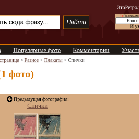
ЭтоРетро.
(!)
Подпишись
И у
о
Популярные фото
Комментарии
Участ
 страница
>
Разное
>
Плакаты
> Спички
1 фото)
Предыдущая фотография:
Спички