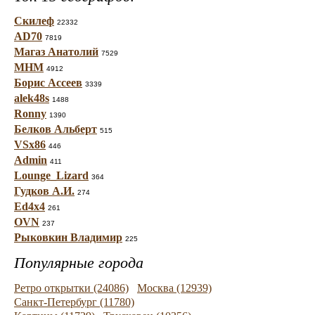
Скилеф
22332
AD70
7819
Магаз Анатолий
7529
МНМ
4912
Борис Ассеев
3339
alek48s
1488
Ronny
1390
Белков Альберт
515
VSx86
446
Admin
411
Lounge_Lizard
364
Гудков А.И.
274
Ed4x4
261
OVN
237
Рыковкин Владимир
225
Популярные города
Ретро открытки (24086)
Москва (12939)
Санкт-Петербург (11780)