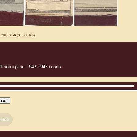
 2008*856 (306.66 KB)
енинграде. 1942-1943 годов.
пост