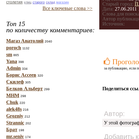
столетия
улиц
старого
склад
магазин
Старый город:
П
Все ключевые слова >>
Дата:
27.06.2011 
Слова для поиска
Автор публикац
Топ 15
Источник:
по количеству комментариев:
Магаз Анатолий
2040
poroch
1132
sm
865
Проголо
Yana
398
Admin
за публикацию, если п
334
Борис Ассеев
320
Скилеф
305
Белков Альберт
Поделиться ссы
299
МНМ
298
Chuk
220
alek48s
216
Автор:
Grozniy
212
Strannic
У этой фотогра
202
Брат
198
Добавить 
mr.seniv
174