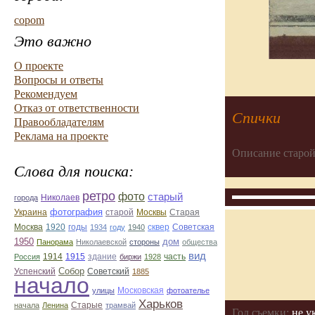
copom
Это важно
О проекте
Вопросы и ответы
Рекомендуем
Отказ от ответственности
Спички
Правообладателям
Реклама на проекте
Описание старой
Слова для поиска:
ретро
фото
старый
Николаев
города
фотография
Украина
Старая
старой
Москвы
Москва
1920
годы
сквер
1934
году
1940
Советская
1950
дом
Панорама
Николаевской
стороны
общества
вид
1914
1915
здание
Россия
биржи
1928
часть
Собор
Успенский
Советский
1885
начало
улицы
Московская
фотоателье
Харьков
Старые
начала
Ленина
трамвай
Год съемки:
не у