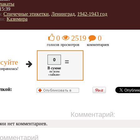
лакаты
15:39
:
Спичечные этикетки
,
Ленинград
,
1942-1943 год
ии:
Казимира
0
2519
0
голосов
просмотров
комментариев
0
=
суйте
В сумме
онравилась!
по всем
«лайкам»
лкой:
Комментарий:
фии нет комментариев.
комментарий