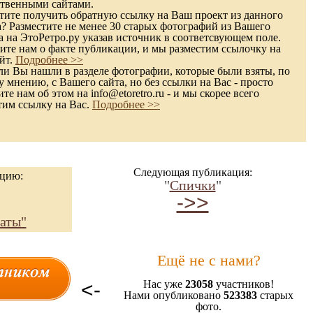
твенными сайтами.
ите получить обратную ссылку на Ваш проект из данного
а? Разместите не менее 30 старых фотографий из Вашего
а на ЭтоРетро.ру указав источник в соответсвующем поле.
те нам о факте публикации, и мы разместим ссылочку на
йт.
Подробнее >>
и Вы нашли в разделе фотографии, которые были взяты, по
 мнению, с Вашего сайта, но без ссылки на Вас - просто
е нам об этом на info@etoretro.ru - и мы скорее всего
тим ссылку на Вас.
Подробнее >>
Следующая публикация:
ацию:
"
Спички
"
->>
аты"
Ещё не с нами?
<-
Нас уже
23058
участников!
Нами опубликовано
523383
старых
фото.