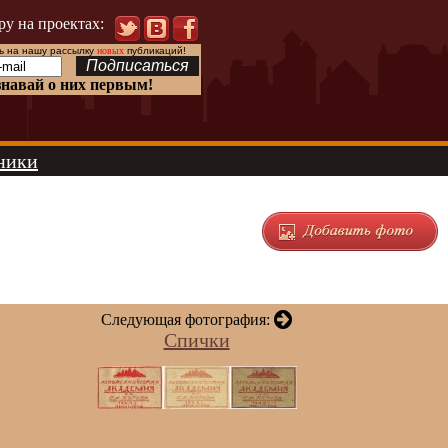
ру на проектах:
 на нашу рассылку
новых
публикаций!
знавай о них первым!
ники
Следующая фотография:
Спички