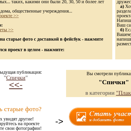
х... таких, какими они были 20, 30, 50 и более лет
дружес
а)
Хот
дома, общественные учереждения...
раздел
роекте >>
проект
Напиши
о:
Ваш са
еты >>
б)
Есл
Вашему
а старые фото с доставкой в фейсбук - нажмите
напишит
размес
ся проект в целом - нажмите:
ыдущая публикация:
Вы смотрели публик
"
Спички
"
"Спички"
<<-
в категории
"Плак
ь старые фото?
х увидят другие!
->
ируйтесь на проекте
те свои фотографии!