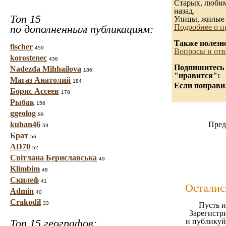
Старых, любимы
назад.
Топ 15
Улицы, жилые 
по дополненным публикациям:
Подробнее о п
Также полезн
fischer
459
Вопросы и отв
korostenec
436
Подпишитесь н
Nadezda Mihhailova
186
"нравится":
Магаз Анатолий
184
Если понравил
Борис Ассеев
178
Рыбак
156
ggeolog
88
kuban46
Пред
59
Брат
56
AD70
52
Світлана Бериславська
49
Klimbim
48
Скилеф
41
Осталис
Admin
40
Crakodil
33
Пусть и
Зарегистр
Топ 15 географов:
и публикуй