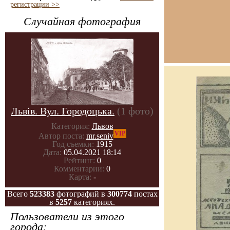
регистрации >>
Случайная фотография
Львів. Вул. Городоцька.
(1 фото)
Категория:
Львов
VIP
Автор поста:
mr.seniv
Год съемки:
1915
Дата:
05.04.2021 18:14
Рейтинг:
0
Комментарии:
0
Карта:
-
Всего
523383
фотографий в
300774
постах
в
5257
категориях.
Пользователи из этого
города: