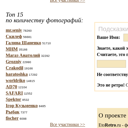
Все участники >>
Топ 15
по количеству фотографий:
Подсказки
mr.seniv
78260
Скилеф
Ваше Имя:
56681
Галина Шаненко
51710
Знаете, какой 
МНМ
35166
Считаете, это 
Магаз Анатолий
32292
Grozniy
22990
Crakodil
19166
haratoshka
Не соответству
17292
worldriko
14815
Это не ретро!
С
AD70
12104
SAFARI
11552
Spektor
8532
Ігор Кузьменко
8485
Рыбак
7377
О проекте
fischer
6098
Все участники >>
Eto
Retro
.ru -