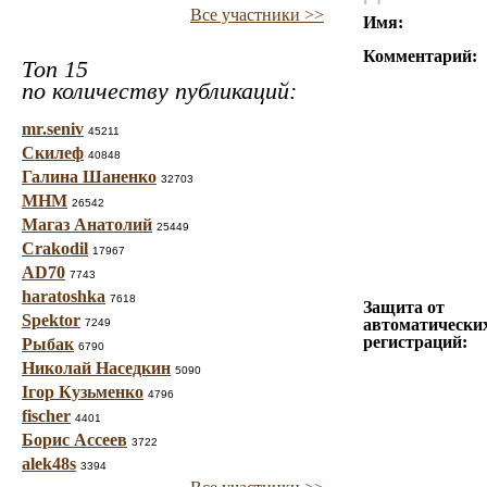
Все участники >>
Имя:
Комментарий:
Топ 15
по количеству публикаций:
mr.seniv
45211
Скилеф
40848
Галина Шаненко
32703
МНМ
26542
Магаз Анатолий
25449
Crakodil
17967
AD70
7743
haratoshka
7618
Защита от
Spektor
автоматически
7249
регистраций:
Рыбак
6790
Николай Наседкин
5090
Ігор Кузьменко
4796
fischer
4401
Борис Ассеев
3722
alek48s
3394